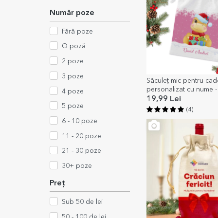
Număr poze
Fără poze
O poză
2 poze
3 poze
Săculeț mic pentru cad
personalizat cu nume -
4 poze
Christmas
19,99 Lei
5 poze
(4)
6 - 10 poze
11 - 20 poze
21 - 30 poze
30+ poze
Preț
Sub 50 de lei
50 - 100 de lei