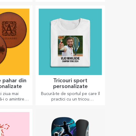
onalizate
Lunch box-uri, caserole
personalizate
iri, poze sau
Pachețelul pentru scoală e mai
adouri foarte
bun cu așa un lunch-box,
 cele mai dragi
personalizează-l și pregătește-l
ouri originale.
pe cel mic de o nouă zi!