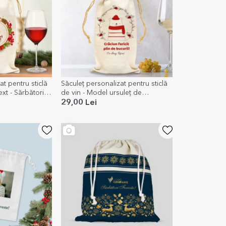
at pentru sticlă
Săculeț personalizat pentru sticlă
ext - Sărbători
de vin - Model ursuleț de
sărbători
29,00 Lei