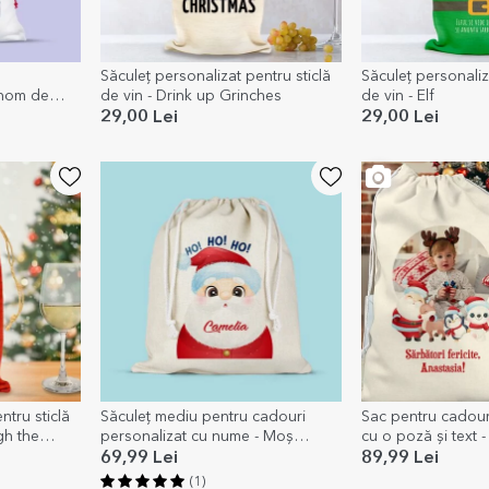
Săculeț personalizat pentru sticlă
Săculeț personaliz
Gnom de
de vin - Drink up Grinches
de vin - Elf
29,00 Lei
29,00 Lei
ntru sticlă
Săculeț mediu pentru cadouri
Sac pentru cadour
gh the
personalizat cu nume - Moș
cu o poză și text 
Crăciun
Christmas
69,99 Lei
89,99 Lei
(1)