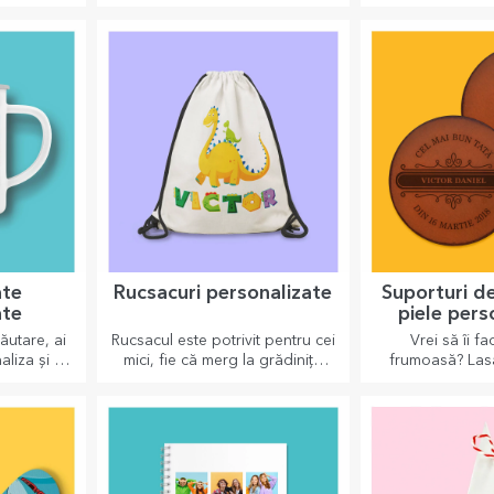
alizate
Cadouri personalizate x
Poze pers
Flick Domnul Rimă
zate sunt
Pentru cei care apreciază
Cutii de amint
entru tot
jocurile de cuvinte și rimele
magneți sunt c
alizează și
pline de însemnătate.
apreciate. Alege
itele!
poze și oferă cad