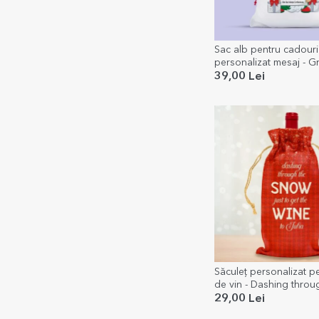
Sac alb pentru cadouri
personalizat mesaj - 
Crăciun
39,00 Lei
Săculeț personalizat pe
de vin - Dashing throu
snow
29,00 Lei