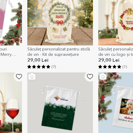
ouri
Săculeț personalizat pentru sticlă
Săculeț personaliz
 Merry
de vin - Kit de supraviețuire
de vin cu logo și t
fericite
29,00 Lei
29,00 Lei
(7)
(1)