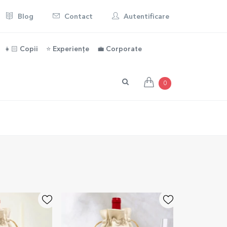
Blog
Contact
Autentificare
👧🏻 Copii
⭐️ Experiențe
💼 Corporate
0