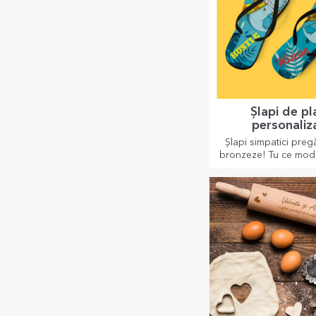
Căni email
personaliz
Cănile sunt la mare c
ocazia de a le person
le iei și cu tine oriu
că cele emailate nu 
Șlapi de pl
personaliz