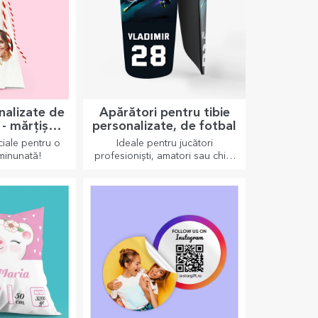
e pahar din
Tricouri sport
onalizate
personalizate
ci ziua mai
Bucură-te de sportul pe care îl
-i o amintire
practici cu un tricou
l suporturilor
personalizat, cu nume sau
 care pot fi
poză, el poate ajunge
foarte ușor.
preferatul tău!
onalizate de
Apărători pentru tibie
i - mărțișor
personalizate, de fotbal