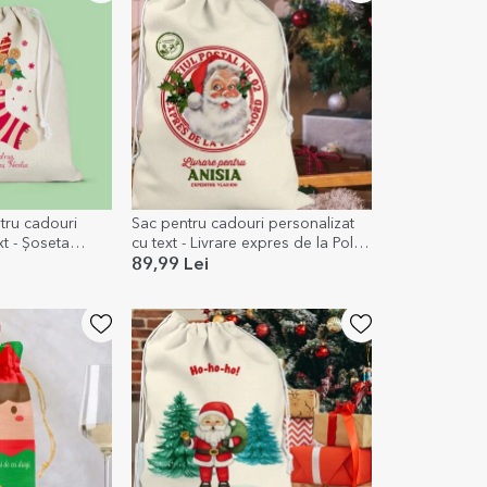
tru cadouri
Sac pentru cadouri personalizat
xt - Șoseta
cu text - Livrare expres de la Polul
Nord
89,99 Lei