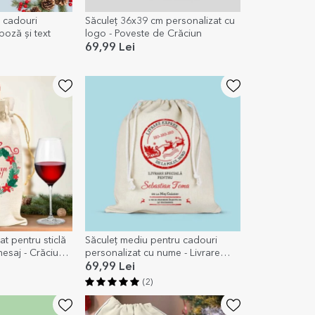
u cadouri
Săculeț 36x39 cm personalizat cu
poză și text
logo - Poveste de Crăciun
69,99 Lei
at pentru sticlă
Săculeț mediu pentru cadouri
mesaj - Crăciun
personalizat cu nume - Livrare
specială
69,99 Lei
(2)