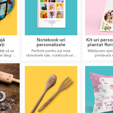
ate
Rucsacuri personalizate
Suporturi d
ate
piele pers
ăutare, ai
Rucsacul este potrivit pentru cei
Vrei să îi fa
aliza și să
mici, fie că merg la grădiniță
frumoasă? Lasă
nde, pentru
sau în primi pași la scoală.
dragă cu ajutoru
se sparg.
Crează-l pe cel mai potrivit
pentru pahare
pentru cel mic!
personalizate 
ajă
Notebook-uri
Kit-uri pers
ați
personalizate
plantat flor