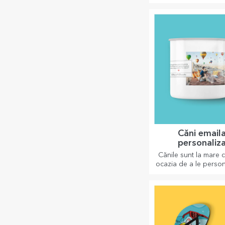
Medalii person
Medaliile personali
cele mai apreciate p
efortul depus. Person
recunoaște-i mer