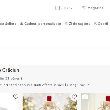
🇷🇴
RO
Magazine
est Sellers
🎁 Cadouri personalizate
🎂 Zi de naștere
🗓️ Ocazii
e Crăciun
din 31 păreri
)
unci când cadourile suntr oferite în sacii lui Moș Crăciun!