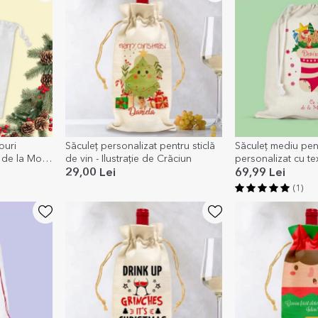
ouri
Săculeț personalizat pentru sticlă
Săculeț mediu pen
 de la Moș
de vin - Ilustrație de Crăciun
personalizat cu te
magică
29,00 Lei
69,99 Lei
(1)