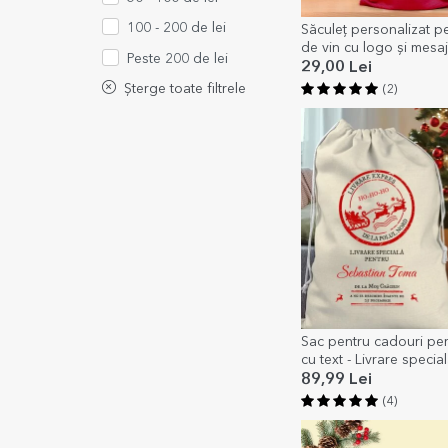
100 - 200 de lei
Săculeț personalizat pe
de vin cu logo și mesa
Peste 200 de lei
pentru Crăciun
29,00 Lei
Șterge toate filtrele
(2)
Sac pentru cadouri per
cu text - Livrare specia
89,99 Lei
(4)