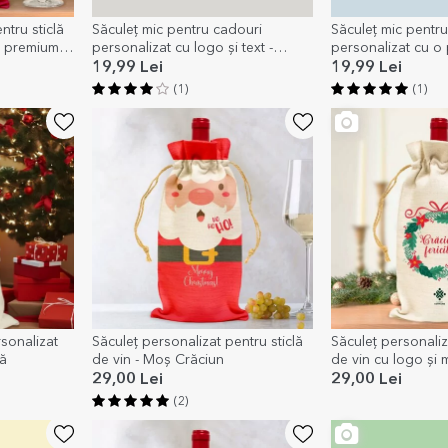
ntru sticlă
Săculeț mic pentru cadouri
Săculeț mic pentr
j premium
personalizat cu logo și text -
personalizat cu o 
Sărbători fericite!
19,99 Lei
19,99 Lei
(1)
(1)
sonalizat
Săculeț personalizat pentru sticlă
Săculeț personaliz
lă
de vin - Moș Crăciun
de vin cu logo și 
fericit!
29,00 Lei
29,00 Lei
(2)