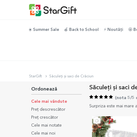
☀️ Summer Sale
🍎 Back to School
⚡️ Noutăți
🤩 B
StarGift
Săculeți și saci de Crăciun
Săculeți și saci d
Ordonează
(
nota 5/5 
Cele mai vândute
Surpriza este mai mare at
Preț descrescător
Preț crescător
Cele mai notate
Cele mai noi