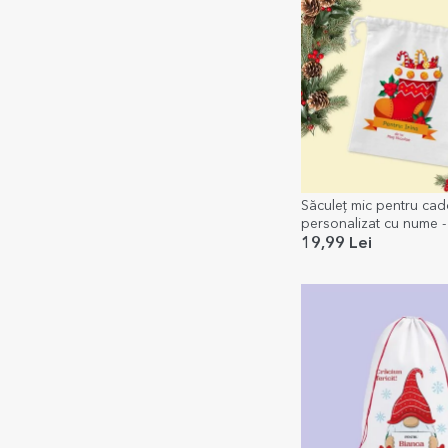
Săculeț mic pentru cad
personalizat cu nume -
Nicolae
19,99 Lei