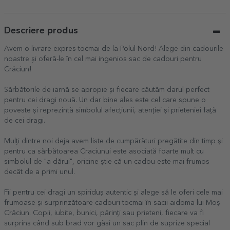
Descriere produs
Avem o livrare expres tocmai de la Polul Nord! Alege din cadourile
noastre și oferă-le în cel mai ingenios sac de cadouri pentru
Crăciun!
Sărbătorile de iarnă se apropie și fiecare căutăm darul perfect
pentru cei dragi nouă. Un dar bine ales este cel care spune o
poveste și reprezintă simbolul afecțiunii, atenției și prieteniei față
de cei dragi.
Mulți dintre noi deja avem liste de cumpărături pregătite din timp și
pentru ca sărbătoarea Craciunui este asociată foarte mult cu
simbolul de "a dărui", oricine știe că un cadou este mai frumos
decât de a primi unul.
Fii pentru cei dragi un spiriduș autentic și alege să le oferi cele mai
frumoase și surprinzătoare cadouri tocmai în sacii aidoma lui Moș
Crăciun. Copii, iubite, bunici, părinți sau prieteni, fiecare va fi
surprins când sub brad vor găsi un sac plin de suprize special