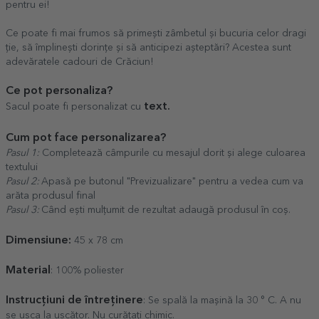
pentru ei!
Ce poate fi mai frumos să primești zâmbetul și bucuria celor dragi
ție, să împlinești dorințe și să anticipezi așteptări? Acestea sunt
adevăratele cadouri de Crăciun!
Ce pot personaliza?
text.
Sacul poate fi personalizat cu
Cum pot face personalizarea?
Pasul 1:
Completează câmpurile cu mesajul dorit și alege culoarea
textului
Pasul 2:
Apasă pe butonul "Previzualizare" pentru a vedea cum va
arăta produsul final
Pasul 3:
Când ești mulțumit de rezultat adaugă produsul în coș.
Dimensiune:
45 x 78 cm
Material
: 100% poliester
Instrucțiuni de întreținere
: Se spală la mașină la 30 ° C. A nu
se usca la uscător. Nu curățați chimic.