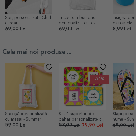
Șorț personalizat - Chef
Tricou din bumbac
Insignă per
elegant
personalizat cu text - So
cu numele t
happy
69,00 Lei
69,00 Lei
8,99 Lei
Cele mai noi produse ...
-30%
Sacoșă personalizată
Set 4 suporturi de
Șlapi person
cu mesaj - Summer
pahar personalizate cu
nume - Sum
text - Summer
59,00 Lei
57,00 Lei
39,90 Lei
69,00 Lei