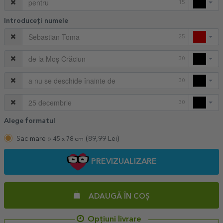
15
Introduceți numele
25
30
30
30
Alege formatul
Sac mare »
(
89,99
Lei)
45 x 78 cm
PREVIZUALIZARE
ADAUGĂ ÎN COȘ
Opțiuni livrare