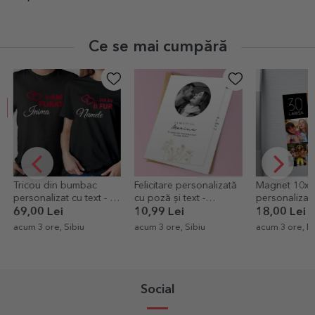
Ce se mai cumpără
Tricou din bumbac
Felicitare personalizată
Magnet 10x1
personalizat cu text - Eu
cu poză și text -
personalizat c
îi fur
Elegance
poze - Happy
69,00 Lei
10,99 Lei
18,00 Lei
acum 3 ore, Sibiu
acum 3 ore, Sibiu
acum 3 ore, B
Social