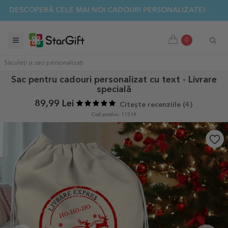
✨ DESCOPERĂ CELE MAI NOI CADOURI PERSONALIZATE! ☀️
0
Săculeți și saci personalizați
Sac pentru cadouri personalizat cu text - Livrare
specială
89,99 Lei
Citește recenziile (
4
)
Cod produs: 11514