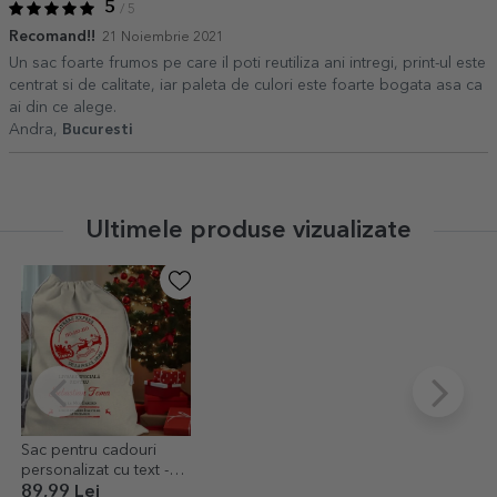
5
/ 5
Recomand!!
21 Noiembrie 2021
Un sac foarte frumos pe care il poti reutiliza ani intregi, print-ul este
centrat si de calitate, iar paleta de culori este foarte bogata asa ca
ai din ce alege.
Andra,
Bucuresti
Ultimele produse vizualizate
Sac pentru cadouri
personalizat cu text -
Livrare specială
89,99 Lei