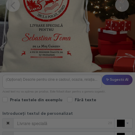
✨ Sugestii AI
Acest text nu va apărea pe produs. Este folosit doar pentru a genera sugestii.
Preia textele din exemplu
Fără texte
Introduceți textul de personalizat
20