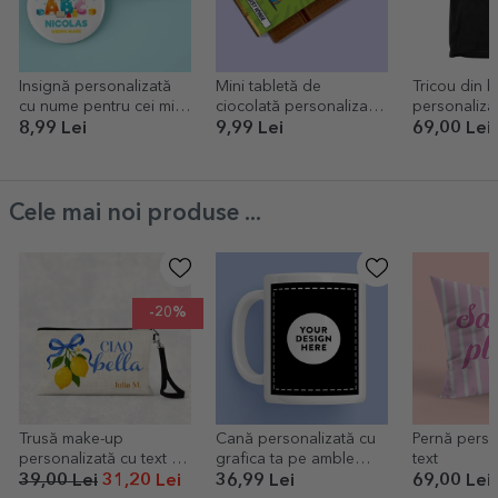
Insignă personalizată
Mini tabletă de
Tricou din 
cu nume pentru cei mici
ciocolată personalizată
personalizat
- Grădiniță
cu text - Comic style
Educatoarea
8,99 Lei
9,99 Lei
69,00 Lei
school
supereroi
Cele mai noi produse ...
-20%
Trusă make-up
Cană personalizată cu
Pernă perso
personalizată cu text -
grafica ta pe amble
text
Ciao bella
părți
39,00 Lei
31,20 Lei
36,99 Lei
69,00 Lei