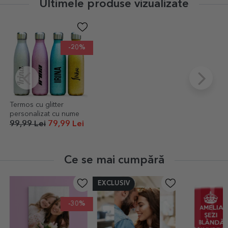
Ultimele produse vizualizate
-20%
Termos cu glitter
personalizat cu nume
99,99 Lei
79,99 Lei
Ce se mai cumpără
EXCLUSIV
0%