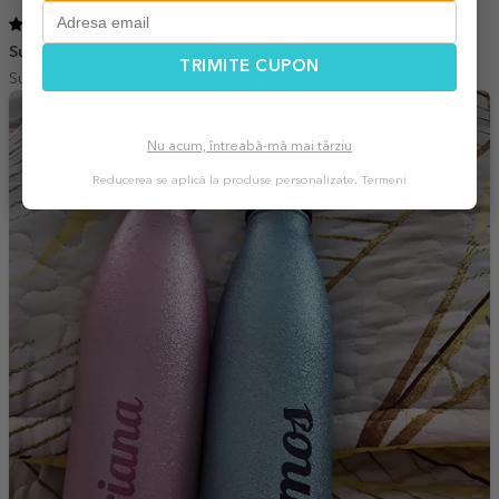
5
/ 5
Superb
27 Iulie 2025
TRIMITE CUPON
Sunt ff mulțumită deja 2 cumpărate ff frumoase
Nu acum, întreabă-mă mai târziu
Reducerea se aplică la produse personalizate.
Termeni