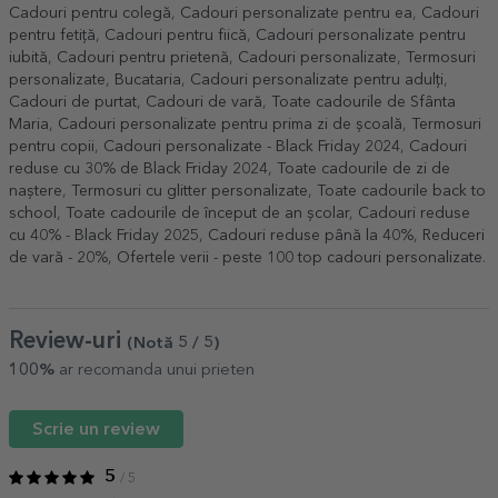
Cadouri pentru colegă
,
Cadouri personalizate pentru ea
,
Cadouri
pentru fetiță
,
Cadouri pentru fiică
,
Cadouri personalizate pentru
iubită
,
Cadouri pentru prietenă
,
Cadouri personalizate
,
Termosuri
personalizate
,
Bucataria
,
Cadouri personalizate pentru adulți
,
Cadouri de purtat
,
Cadouri de vară
,
Toate cadourile de Sfânta
Maria
,
Cadouri personalizate pentru prima zi de școală
,
Termosuri
pentru copii
,
Cadouri personalizate - Black Friday 2024
,
Cadouri
reduse cu 30% de Black Friday 2024
,
Toate cadourile de zi de
naștere
,
Termosuri cu glitter personalizate
,
Toate cadourile back to
school
,
Toate cadourile de început de an școlar
,
Cadouri reduse
cu 40% - Black Friday 2025
,
Cadouri reduse până la 40%
,
Reduceri
de vară - 20%
,
Ofertele verii - peste 100 top cadouri personalizate
.
Review-uri
(Notă
5
/ 5
)
100%
ar recomanda unui prieten
Scrie un review
5
/ 5