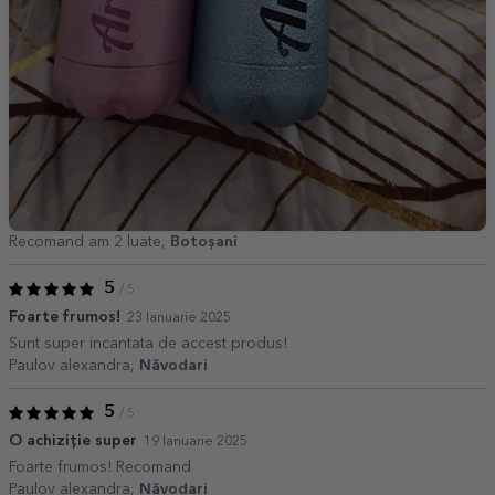
Recomand am 2 luate,
Botoșani
5
/ 5
Foarte frumos!
23 Ianuarie 2025
Sunt super incantata de accest produs!
Paulov alexandra,
Năvodari
5
/ 5
O achiziție super
19 Ianuarie 2025
Foarte frumos! Recomand
Paulov alexandra,
Năvodari