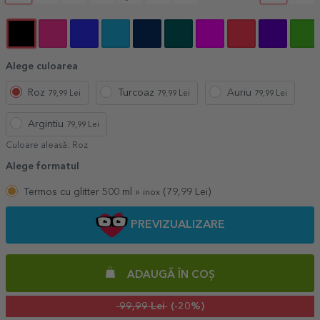
Alege culoarea
Roz
Turcoaz
Auriu
79,99 Lei
79,99 Lei
79,99 Lei
Argintiu
79,99 Lei
Culoare aleasă:
Roz
Alege formatul
Termos cu glitter 500 ml »
(
79,99
Lei)
inox
PREVIZUALIZARE
ADAUGĂ ÎN COȘ
99,99 Lei
(-20%)