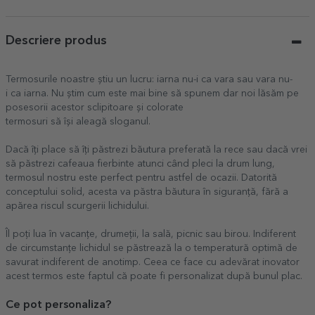
Descriere produs
Termosurile noastre știu un lucru: iarna nu-i ca vara sau vara nu-
i ca iarna. Nu știm cum este mai bine să spunem dar noi lăsăm pe
posesorii acestor sclipitoare și colorate
termosuri să își aleagă sloganul.
Dacă îți place să îți păstrezi băutura preferată la rece sau dacă vrei
să păstrezi cafeaua fierbinte atunci când pleci la drum lung,
termosul nostru este perfect pentru astfel de ocazii. Datorită
conceptului solid, acesta va păstra băutura în siguranță, fără a
apărea riscul scurgerii lichidului.
Îl poți lua în vacanțe, drumeții, la sală, picnic sau birou. Indiferent
de circumstanțe lichidul se păstrează la o temperatură optimă de
savurat indiferent de anotimp. Ceea ce face cu adevărat inovator
acest termos este faptul că poate fi personalizat după bunul plac.
Ce pot personaliza?