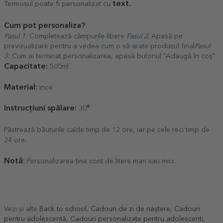
text.
Termosul poate fi personalizat cu
Cum pot personaliza?
Pasul 1:
Completează câmpurile libere
Pasul 2
: Apasă pe
previzualizare pentru a vedea cum o să arate produsul final
Pasul
3:
Cum ai terminat personalizarea, apasă butonul "Adaugă în coș"
Capacitate:
500ml
Material:
inox
Instrucțiuni spălare:
°
30
Păstrează băuturile calde timp de 12 ore, iar pe cele reci timp de
24 ore.
Notă:
Personalizarea ține cont de litere mari sau mici.
Vezi și alte
Back to school
,
Cadouri de zi de naștere
,
Cadouri
pentru adolescentă
,
Cadouri personalizate pentru adolescenti
,