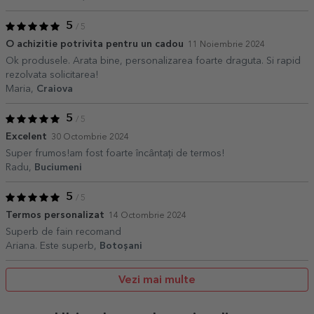
5
/ 5
O achizitie potrivita pentru un cadou
11 Noiembrie 2024
Ok produsele. Arata bine, personalizarea foarte draguta. Si rapid
rezolvata solicitarea!
Maria,
Craiova
5
/ 5
Excelent
30 Octombrie 2024
Super frumos!am fost foarte încântați de termos!
Radu,
Buciumeni
5
/ 5
Termos personalizat
14 Octombrie 2024
Superb de fain recomand
Ariana. Este superb,
Botoșani
Vezi mai multe