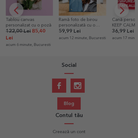
Ramă foto de birou
Cană personalizată -
Termos cu
oză
personalizată cu o
KEEP CALM AND
personali
poză portret
RELAX
Fotbal
59,99 Lei
36,99 Lei
89,00 Le
acum 12 minute, Bucuresti
acum 17 minute, Olt
acum 26 mi
sti
Social
Blog
Contul tău
Creează un cont