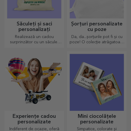
Săculeți și saci
Șorțuri personalizate
personalizați
cu poze
Realizează un cadou
Da, da...șorțurile pot fi și cu
surprinzător cu un săculeț
poze! O colecție atrăgatoare
personalizat, un design unic
de sorțuri originale.
din fotografiile tale și mesaje
de "la mulți ani".
Experiențe cadou
Mini ciocolățele
personalizate
personalizate
Indiferent de ocazie, oferă
Simpatice, colorate și