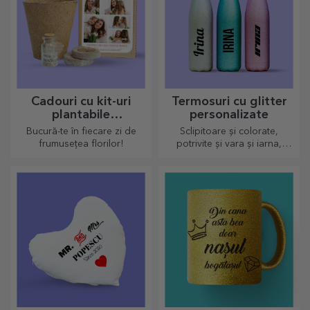
personalitate casei, biroului
sau studioului tău.
Cadouri cu kit-uri
Termosuri cu glitter
plantabile
personalizate
personalizate
Bucură-te în fiecare zi de
Sclipitoare și colorate,
frumusețea florilor!
potrivite și vara și iarna,
termosurile sunt ușor de
personalizat și luat oriunde
cu tine!