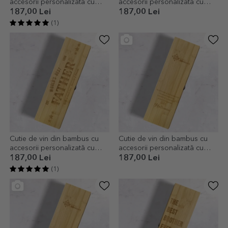
accesorii personalizată cu
accesorii personalizată cu
mesaj - Happy Birthday Gift
logo landscape
187,00 Lei
187,00 Lei
(1)
Cutie de vin din bambus cu
Cutie de vin din bambus cu
accesorii personalizată cu
accesorii personalizată cu
mesaj - The best
logo și text
187,00 Lei
187,00 Lei
(1)