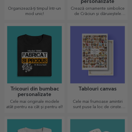
personalizate
Organizează-ți timpul într-un
Crează ornamente simbolice
mod unic!
de Crăciun și dăruieștele
celor dragi!
Tricouri din bumbac
Tablouri canvas
personalizate
Cele mai originale modele
Cele mai frumoase amintiri
atât pentru ea cât și pentru el!
sunt puse la loc de cinste!
Alege și tu un cadou care sa
stârnească emoții!