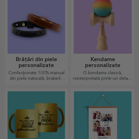
Brățări din piele
Kendame
personalizate
personalizate
Confecționate 100% manual
O kendama clasică,
din piele naturală, bratarile
reinterpretată printr-un detaliu
personalizate se potrivesc
personal
atât pentru el, cât și pentru
ea.