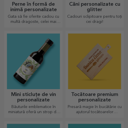
Perne în formă de
Căni personalizate cu
inimă personalizate
glitter
Gata să fie oferite cadou cu
Cadouri sclipitoare pentru toți
multă dragoste, celei mai
cei dragi!
dragi persoane.
Mini sticluțe de vin
Tocătoare premium
personalizate
personalizate
Băuturile emblematice în
Presară magie în bucătărie cu
miniatură oferă un strop de
ajutorul tocătoarelor
iubire și emoție atunci când
personalizate.
vin personalizate.