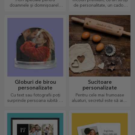
Flori speciale pentru
Tricouri premium, cu un strop
doamnele și domnișoarele
de personalitate, un cadou
din viața ta.
ideal pentru cei dragi.
Personalizare pe bumbac sau
modele sport, alege-l pe cel
potrivit!
Globuri de birou
Sucitoare
personalizate
personalizate
Cu text sau fotografii poți
Pentru cele mai frumoase
surprinde persoana iubită cu
aluaturi, secretul este să aibă
un accesoriu deosebit de
în palmares sucitoarele
birou.
noastre magice. Plăcintele o
să iasă divin de bune!