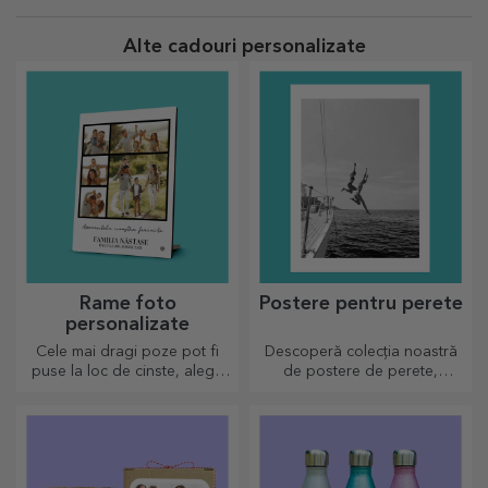
Alte cadouri personalizate
Rame foto
Postere pentru perete
personalizate
Cele mai dragi poze pot fi
Descoperă colecția noastră
puse la loc de cinste, alege
de postere de perete,
ramele foto personalizate!
imprimate profesional pentru
a transforma orice spațiu.
Designuri moderne, culori
vibrante și calitate premium —
perfecte pentru a adăuga