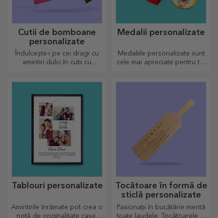
Cutii de bomboane
Medalii personalizate
personalizate
Îndulcește-i pe cei dragi cu
Medaliile personalizate sunt
amintiri dulci în cutii cu
cele mai apreciate pentru tot
bomboane delicioase!
efortul depus. Personalizează
și recunoaște-i meritele!
Tablouri personalizate
Tocătoare în formă de
sticlă personalizate
Amintirile înrămate pot crea o
Pasionații în bucătărie merită
notă de originalitate casei
toate laudele. Tocătoarele în