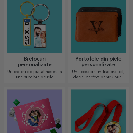
Brelocuri
Portofele din piele
personalizate
personalizate
Un cadou de purtat mereu la
Un accesoriu indispensabil,
tine sunt brelocurile
clasic, perfect pentru orice
personalizate, perfecte să își
bărbat!
amintească de tine în fiecare
zi.