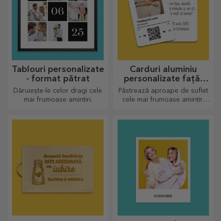
Tablouri personalizate
Carduri aluminiu
- format pătrat
personalizate față-
verso
Dăruiește-le celor dragi cele
Păstrează aproape de suflet
mai frumoase amintiri.
cele mai frumoase amintiri
alături de cei dragi