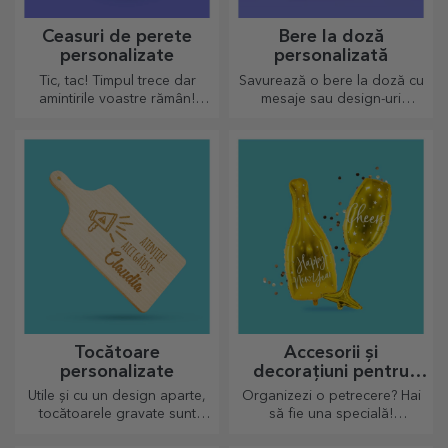
Ceasuri de perete
Bere la doză
personalizate
personalizată
Tic, tac! Timpul trece dar
Savurează o bere la doză cu
amintirile voastre rămân!
mesaje sau design-uri
Aranjează în câteva imagini
haioase!
momentele voastre și ai cel
mai deosebit ceas!
Tocătoare
Accesorii și
personalizate
decorațiuni pentru
petrecere
Utile și cu un design aparte,
Organizezi o petrecere? Hai
tocătoarele gravate sunt
să fie una specială!
perfecte pentru cele mai
Accesoriile și decorațiunile de