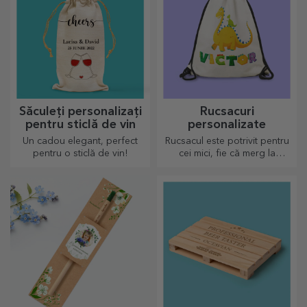
Săculeți personalizați
Rucsacuri
pentru sticlă de vin
personalizate
Un cadou elegant, perfect
Rucsacul este potrivit pentru
pentru o sticlă de vin!
cei mici, fie că merg la
grădiniță sau în primi pași la
scoală. Crează-l pe cel mai
potrivit pentru cel mic!