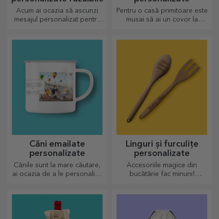
Acum ai ocazia să ascunzi
Pentru o casă primitoare este
mesajul personalizat pentru
musai să ai un covor la
cei dragi și să îi surprinzi
intrare. Personalizează-le și
indiferent de ocazie.
vei avea cele mai simpatice
covoare!
Căni emailate
Linguri și furculițe
personalizate
personalizate
Cănile sunt la mare căutare,
Accesoriile magice din
ai ocazia de a le personaliza
bucătărie fac minuni!
și să le iei și cu tine oriunde,
Furculițele și lingurile fac
pentru că cele emailate nu se
echipă bună pentru rețetele
sparg.
cele mai sofisticate rețete.