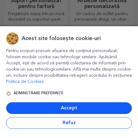
Suport personalizat
Ardezie decorativă
pentru farfurii
personalizată
Pregătește masa într-un mod
Un cadou de suflet pentru
deosebit cu suporturi pentru
persoanele dragi, un obiect
farfurii. Pot fi personalizate cu
de decor special.
un mesaj sau numele fiecărui
membru de la masă.
Acest site folosește cookie-uri
Pentru scopuri precum afișarea de conținut personalizat,
folosim module cookie sau tehnologii similare. Apăsând
Accept, ești de acord să permiți colectarea de informații prin
cookie-uri sau tehnologii similare. Află mai multe despre cookie-
uri, inclusiv despre posibilitatea retragerii acordului în secțiunea
Politica de Cookies
ADMINSTRARE PREFERINȚE
Halbe de bere
Poze personalizate
personalizate
Accept
Pentru toți pasionații de bere
Cutii de amintiri, poze sau
magneți sunt cadouri foarte
apreciate. Alege cele mai
Refuz
dragi poze și oferă cadouri
originale.