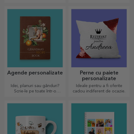
design aparte, ușor de
tirbușoanele pot căpăta o
curățat și păstrat acestea vor
altă față atunci când sunt
aduce o notă personală
personalizate.
bucătăriei.
Agende personalizate
Perne cu paiete
personalizate
Idei, planuri sau gânduri?
Ideale pentru a fi oferite
Scrie-le pe toate într-o
cadou indiferent de ocazie.
agendă personalizată și
păstrează toate amintirile
aproape.