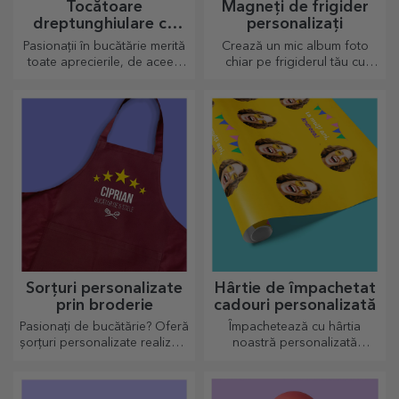
Tocătoare
Magneți de frigider
dreptunghiulare cu
personalizați
mâner personalizate
Pasionații în bucătărie merită
Crează un mic album foto
toate aprecierile, de aceea
chiar pe frigiderul tău cu
preparatele gustoase vin cu
magneți personalizați!
cele mai creative tocătoare,
alege-l pe cel potrivit!
Sorțuri personalizate
Hârtie de împachetat
prin broderie
cadouri personalizată
Pasionați de bucătărie? Oferă
Împachetează cu hârtia
șorțuri personalizate realizate
noastră personalizată
prin broderie pentru fiecare
cadourile în așa fel încât nici
bucătar în parte!
să nu le vină să îl deschidă.