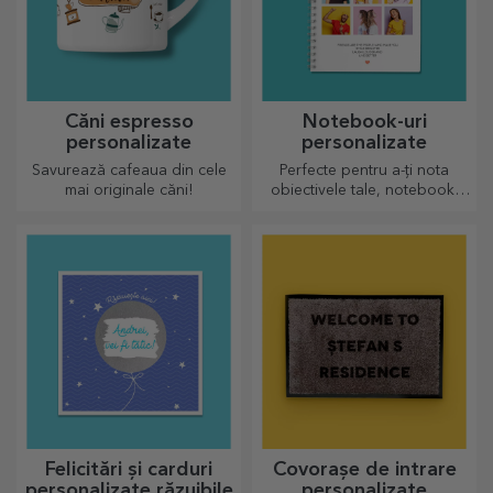
Căni espresso
Notebook-uri
personalizate
personalizate
Savurează cafeaua din cele
Perfecte pentru a-ți nota
mai originale căni!
obiectivele tale, notebook-
urile sunt perfecte pentru
astfel de taskuri.
Felicitări și carduri
Covorașe de intrare
personalizate răzuibile
personalizate