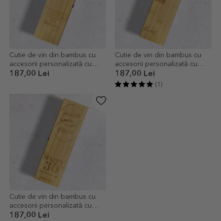
Cutie de vin din bambus cu
Cutie de vin din bambus cu
accesorii personalizată cu
accesorii personalizată cu
logo și text - Mulțumim!
mesaj - the best brother ever
187,00 Lei
187,00 Lei
(1)
Cutie de vin din bambus cu
accesorii personalizată cu
mesaj - Aniversare
187,00 Lei