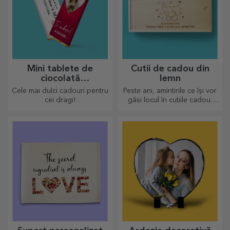
Mini tablete de
Cutii de cadou din
ciocolată
lemn
personalizată
Cele mai dulci cadouri pentru
Peste ani, amintirile ce își vor
cei dragi!
găsi locul în cutiile cadou.
Personalizează cu cel mai
original mesaj.