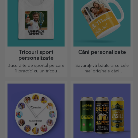
Tricouri sport
Căni personalizate
personalizate
Bucură-te de sportul pe care
Savurați-vă băutura cu cele
îl practici cu un tricou
mai originale căni
personalizat, cu nume sau
personalizate.
poză, el poate ajunge
preferatul tău!