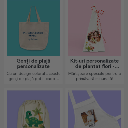
de ocazie!
purta.
Genți de plajă
Kit-uri personalizate
personalizate
de plantat flori -
mărțișor piramidă
Cu un design colorat aceaste
Mărțișoare speciale pentru o
genți de plajă pot fi cadoul
primăvară minunată!
ideal pentru o persoana
dragă sau de ce nu un nou
accesoriu în colecția ta de
genți.