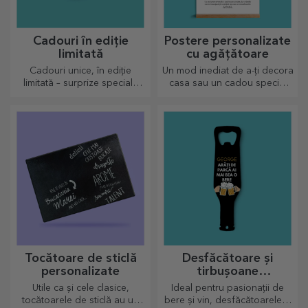
Cadouri în ediție
Postere personalizate
limitată
cu agățătoare
Cadouri unice, în ediție
Un mod inediat de a-ți decora
limitată – surprize speciale
casa sau un cadou special
pentru momente de neuitat
pentru cei dragi!
Tocătoare de sticlă
Desfăcătoare și
personalizate
tirbușoane
personalizate
Utile ca și cele clasice,
Ideal pentru pasionații de
tocătoarele de sticlă au un
bere și vin, desfăcătoarele și