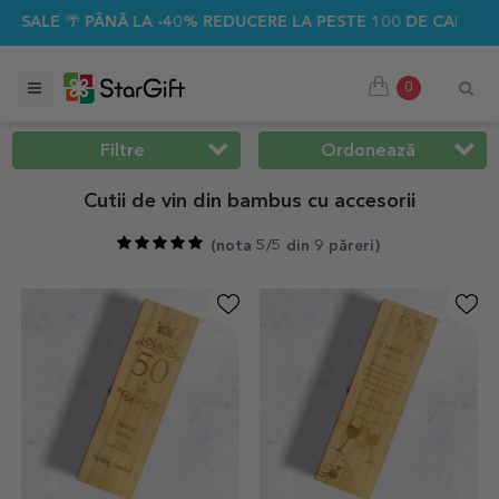
-40% REDUCERE LA PESTE 100 DE CADOURI PERSONALIZATE ☀️
0
Filtre
Ordonează
Cutii de vin din bambus cu accesorii
(
nota 5/5 din 9 păreri
)