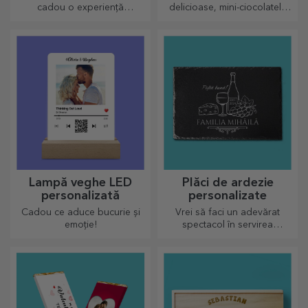
cadou o experiență
delicioase, mini-ciocolatele
memorabilă - aminitiri de
pot fi oferite la set sau single,
neuitat, adrenalină sau
perfecte pentru orice iubitor
relaxare.
de ciocolată.
Lampă veghe LED
Plăci de ardezie
personalizată
personalizate
Cadou ce aduce bucurie și
Vrei să faci un adevărat
emoție!
spectacol în servirea
preparatelor culinare? Alege
plăcile de ardezie și crează-ți
propriul design!