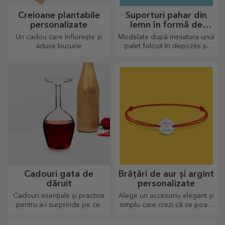
Creioane plantabile
Suporturi pahar din
personalizate
lemn în formă de
palet
Un cadou care înflorește și
Modelate după miniatura unui
aduce bucurie
palet folosit în depozite și
transport, oferind un aspect
autentic
Cadouri gata de
Brățări de aur și argint
dăruit
personalizate
Cadouri esențiale și practice
Alege un accesoriu elegant și
pentru a-i surprinde pe cei
simplu care crezi că se poate
dragi! Alege cadouri premium
apropia cel mai mult de
cu livrare rapidă, indiferent
sufletul persoanei ce o va