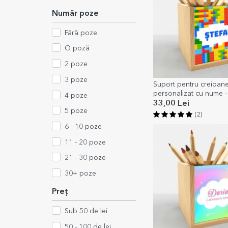
Număr poze
Fără poze
O poză
2 poze
3 poze
Suport pentru creioan
personalizat cu nume 
4 poze
33,00 Lei
5 poze
(2)
6 - 10 poze
11 - 20 poze
21 - 30 poze
30+ poze
Preț
Sub 50 de lei
50 - 100 de lei