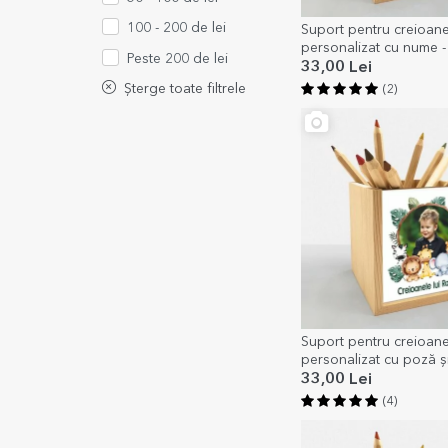
100 - 200 de lei
Suport pentru creioan
personalizat cu nume 
Peste 200 de lei
33,00 Lei
Șterge toate filtrele
(2)
Suport pentru creioan
personalizat cu poză și
Animăluțe
33,00 Lei
(4)