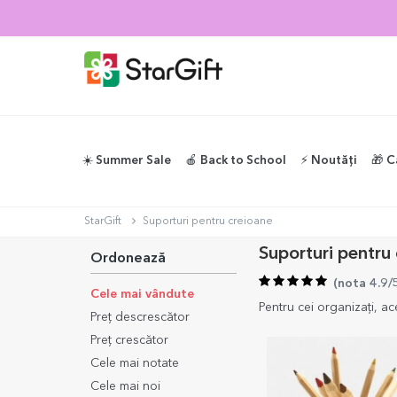
SUMMER SALE
☀️ Summer Sale
🍎 Back to School
⚡️ Noutăți
🎁 C
StarGift
Suporturi pentru creioane
Suporturi pentru
Ordonează
(
nota 4.9/
Cele mai vândute
Pentru cei organizați, ac
Preț descrescător
Preț crescător
Cele mai notate
Cele mai noi