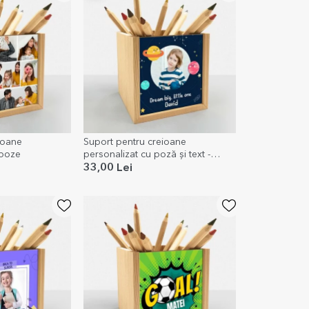
ioane
Suport pentru creioane
 poze
personalizat cu poză și text -
Cosmos
33,00 Lei