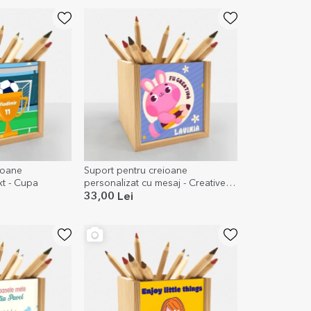
ioane
Suport pentru creioane
xt - Cupa
personalizat cu mesaj - Creative
bunny
33,00 Lei