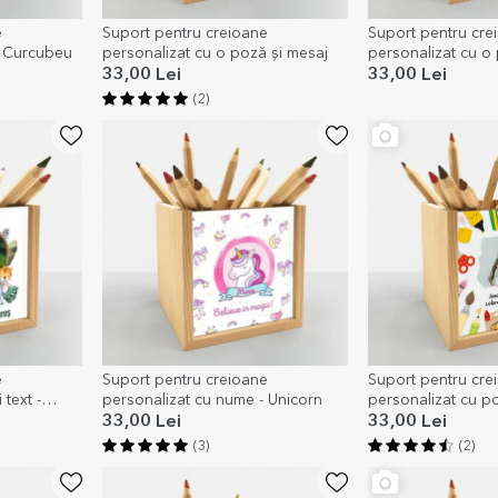
e
Suport pentru creioane
Suport pentru cre
- Curcubeu
personalizat cu o poză și mesaj
personalizat cu o
33,00 Lei
33,00 Lei
(2)
e
Suport pentru creioane
Suport pentru cre
 text -
personalizat cu nume - Unicorn
personalizat cu poz
Culori
33,00 Lei
33,00 Lei
(3)
(2)