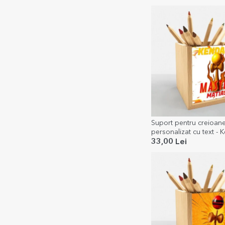
Suport pentru creioan
personalizat cu text -
Master
33,00 Lei