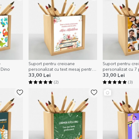
e
Suport pentru creioane
Suport pentru cre
 Dino
personalizat cu text mesaj pentru
personalizat cu 7
profesoare
33,00 Lei
33,00 Lei
(2)
(3)