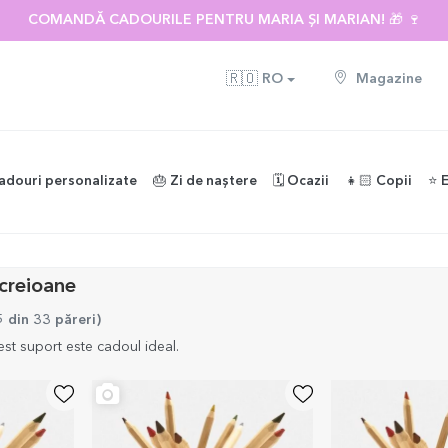
 🌴 PÂNĂ LA -40% REDUCERE LA PESTE 100 DE CADOURI PERS
🇷🇴
RO
Magazine
adouri personalizate
🎂 Zi de naștere
🗓️ Ocazii
👧🏻 Copii
⭐️ 
 creioane
5 din 33 păreri
)
est suport este cadoul ideal.