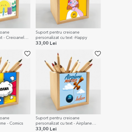
ioane
Suport pentru creioane
xt - Creioanele
personalizat cu text -Happy
33,00 Lei
ioane
Suport pentru creioane
ume - Comics
personalizat cu text - Airplane
Master
33,00 Lei