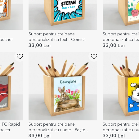
e
Suport pentru creioane
Suport pentru cre
Baschet
personalizat cu text - Comics
personalizat cu te
mele
33,00 Lei
33,00 Lei
e FC Rapid
Suport pentru creioane
Suport pentru cre
Soccer
personalizat cu nume - Paște
personalizat cu n
fericit!
33,00 Lei
33,00 Lei