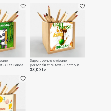
ioane
Suport pentru creioane
xt - Cute Panda
personalizat cu text - Lighthouse
King
33,00 Lei