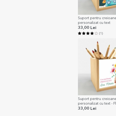
Suport pentru creioan
personalizat cu text
33,00 Lei
(1)
Suport pentru creioan
personalizat cu text - F
tine
33,00 Lei