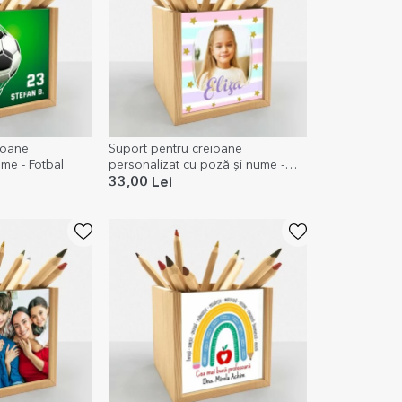
ioane
Suport pentru creioane
me - Fotbal
personalizat cu poză și nume -
Curcubeu
33,00 Lei