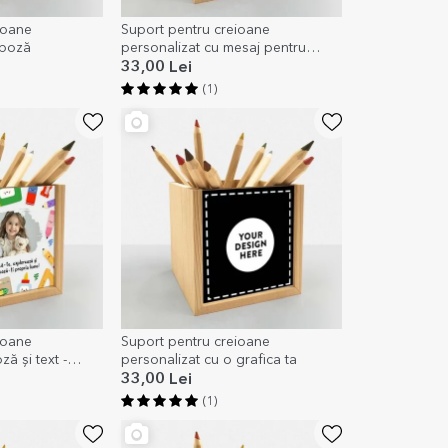
ioane
Suport pentru creioane
 poză
personalizat cu mesaj pentru
profesoară
33,00 Lei
(1)
ioane
Suport pentru creioane
ă și text -
personalizat cu o grafica ta
33,00 Lei
(1)