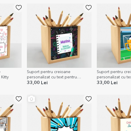
e
Suport pentru creioane
Suport pentru cre
Kitty
personalizat cu text pentru
personalizat cu te
adolescenți
33,00 Lei
33,00 Lei