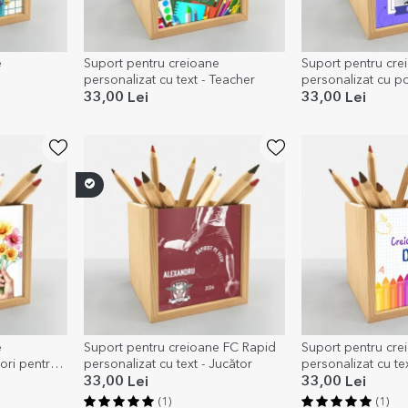
e
Suport pentru creioane
Suport pentru cre
personalizat cu text - Teacher
personalizat cu po
to school
33,00 Lei
33,00 Lei
e
Suport pentru creioane FC Rapid
Suport pentru cre
lori pentru
personalizat cu text - Jucător
personalizat cu te
33,00 Lei
33,00 Lei
(1)
(1)