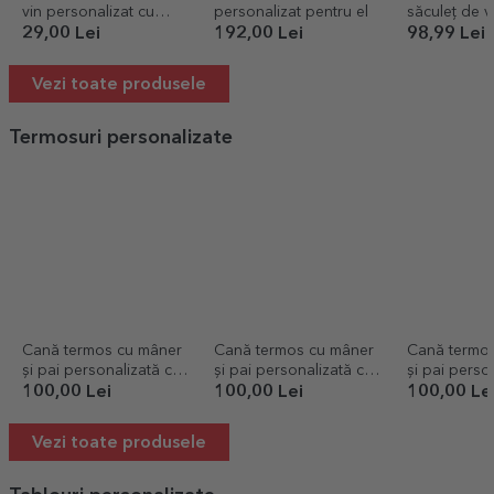
vin personalizat cu
personalizat pentru el
săculeț de v
mesaj - Flori
o'clock
29,00 Lei
192,00 Lei
98,99 Lei
Vezi toate produsele
Termosuri personalizate
Cană termos cu mâner
Cană termos cu mâner
Cană termo
și pai personalizată cu
și pai personalizată cu
și pai perso
nume - Lighthouse King
nume - Airplane Master
nume - Spike
100,00 Lei
100,00 Lei
100,00 Le
Vezi toate produsele