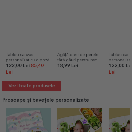
Tablou canvas
Agățătoare de perete
Tablou canv
personalizat cu o poză
fără găuri pentru rame,
personaliza
tablouri, canvas
122,00 Lei
85,40
18,99 Lei
122,00 Le
Lei
Lei
Vezi toate produsele
Prosoape și bavețele personalizate