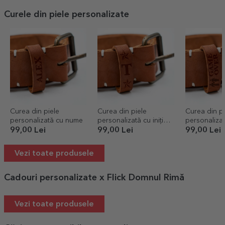
Curele din piele personalizate
Curea din piele
Curea din piele
Curea din pi
personalizată cu nume
personalizată cu inițială
personaliza
- Stars
over
99,00 Lei
99,00 Lei
99,00 Lei
Vezi toate produsele
Cadouri personalizate x Flick Domnul Rimă
Vezi toate produsele