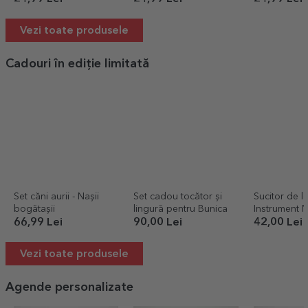
minunată
Vezi toate produsele
Cadouri în ediție limitată
Set căni aurii - Nașii
Set cadou tocător și
Sucitor de l
bogătașii
lingură pentru Bunica
Instrument 
66,99 Lei
90,00 Lei
42,00 Lei
Vezi toate produsele
Agende personalizate