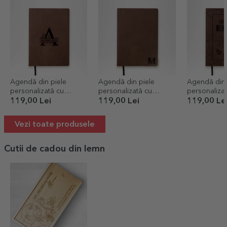
Agendă din piele
Agendă din piele
Agendă din 
personalizată cu
personalizată cu
personalizat
monogramă și nume pe
monogramă
motivaționa
119,00 Lei
119,00 Lei
119,00 Le
centru
succes
Vezi toate produsele
Cutii de cadou din lemn