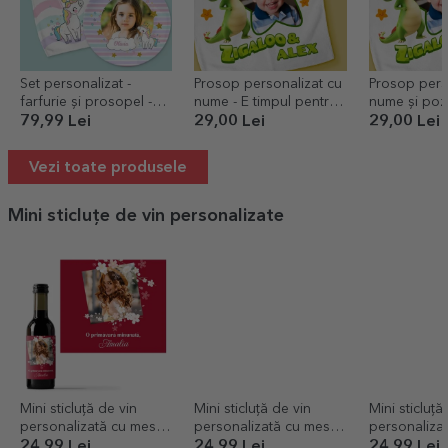
Set personalizat -
Prosop personalizat cu
Prosop pers
farfurie și prosopel -
nume - E timpul pentru
nume și poză
Unicorn
masă cu TraLaLa
Zigaloo
79,99 Lei
29,00 Lei
29,00 Lei
Vezi toate produsele
Mini sticluțe de vin personalizate
Mini sticluță de vin
Mini sticluță de vin
Mini sticluță
personalizată cu mesaj
personalizată cu mesaj
personaliza
și poză - O primăvară
de 8 Martie
de Mărțișor
24,99 Lei
24,99 Lei
24,99 Lei