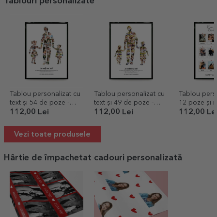
Tablouri personalizate
Tablou personalizat cu
Tablou personalizat cu
Tablou pers
text și 54 de poze -
text și 49 de poze -
12 poze și m
Tata, 2 fete
Tata, 2 băieți
memories
112,00 Lei
112,00 Lei
112,00 Le
Vezi toate produsele
Hârtie de împachetat cadouri personalizată