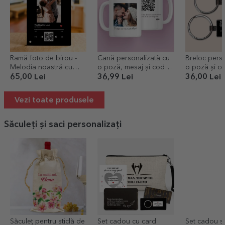
Ramă foto de birou -
Cană personalizată cu
Breloc perso
Melodia noastră cu
o poză, mesaj și cod
o poză și c
cod QR
QR
Melodia noa
65,00 Lei
36,99 Lei
36,00 Lei
Vezi toate produsele
Săculeți și saci personalizați
Săculeț pentru sticlă de
Set cadou cu card
Set cadou sti