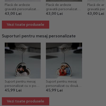
Placă de ardezie
Placă de ardezie
Placă de ar
gravată personalizată
gravată personalizată
gravată per
cu text - Family
cu text - Rețeta familiei
cu text - Ma
43,00 Lei
43,00 Lei
43,00 Lei
Vezi toate produsele
Suporturi pentru mesaj personalizate
Suport pentru mesaj
Suport pentru mesaj
personalizat cu o poză
personalizat cu două
și mesaj
poze
45,99 Lei
45,99 Lei
Vezi toate produsele