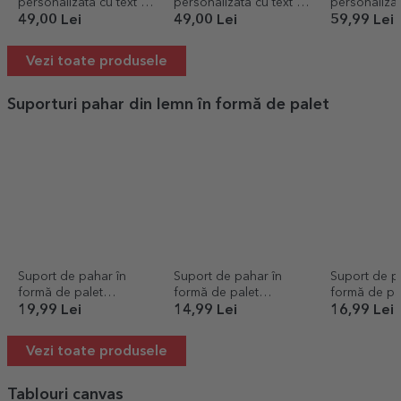
personalizată cu text -
personalizată cu text -
personaliza
Pensionat
Regele berii
- A cold One.
49,00 Lei
49,00 Lei
59,99 Lei
Old One
Vezi toate produsele
Suporturi pahar din lemn în formă de palet
Suport de pahar în
Suport de pahar în
Suport de p
formă de palet
formă de palet
formă de pa
personalizat cu nume -
personalizat cu text -
personalizat 
19,99 Lei
14,99 Lei
16,99 Lei
Oare o să mai beau un
Sunt dedicat
Trebuie să î
ceai?
dimineață
Vezi toate produsele
Tablouri canvas