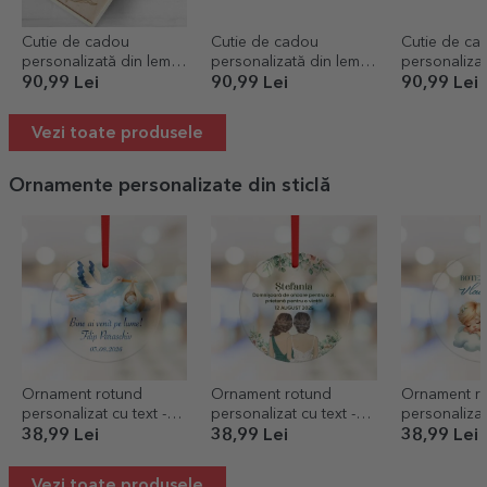
Cutie de cadou
Cutie de cadou
Cutie de ca
personalizată din lemn
personalizată din lemn
personalizat
cu mesaj pentru ea
cu mesaj - Happy
cu mesaj - 
90,99 Lei
90,99 Lei
90,99 Lei
birthday
anniversary
Vezi toate produsele
Ornamente personalizate din sticlă
Ornament rotund
Ornament rotund
Ornament r
personalizat cu text -
personalizat cu text -
personalizat 
Bine ai venit pe lume
Domnișoare de onoare
Botez
38,99 Lei
38,99 Lei
38,99 Lei
Vezi toate produsele