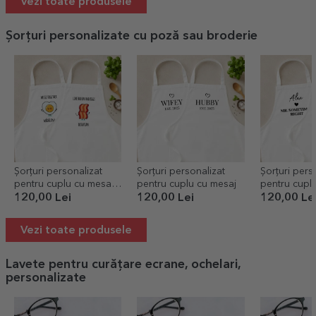
Vezi toate produsele
Șorțuri personalizate cu poză sau broderie
Șorțuri personalizat
Șorțuri personalizat
Șorțuri pers
pentru cuplu cu mesaj
pentru cuplu cu mesaj
pentru cupl
amuzant - Bacon and
right
120,00 Lei
120,00 Lei
120,00 Le
eggs
Vezi toate produsele
Lavete pentru curățare ecrane, ochelari,
personalizate