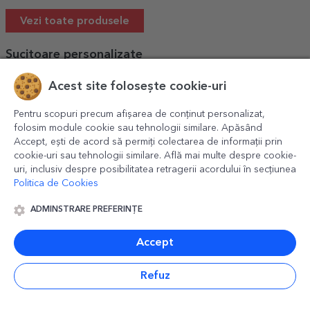
Vezi toate produsele
Sucitoare personalizate
Acest site folosește cookie-uri
Pentru scopuri precum afișarea de conținut personalizat,
folosim module cookie sau tehnologii similare. Apăsând
Accept, ești de acord să permiți colectarea de informații prin
cookie-uri sau tehnologii similare. Află mai multe despre cookie-
uri, inclusiv despre posibilitatea retragerii acordului în secțiunea
Politica de Cookies
Sucitor de lemn
Sucitor de lemn
Sucitor de l
personalizat
personalizat - Keep
personalizat
ADMINSTRARE PREFERINȚE
Calm
MasterChef 
39,00 Lei
42,00 Lei
42,00 Lei
bucătărie
Accept
Vezi toate produsele
Refuz
Rame foto personalizate