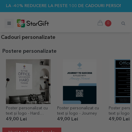
NĂ LA -40% REDUCERE LA PESTE 100 DE CADOURI PERSONALIZ
0
Cadouri personalizate
Postere personalizate
Poster personalizat cu
Poster personalizat cu
Poster perso
text și logo - Hard
text și logo - Journey
text și logo 
Things
Rules
49,00 Lei
49,00 Lei
49,00 Lei