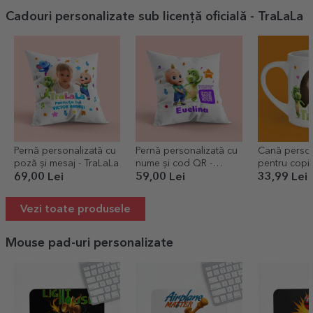
Cadouri personalizate sub licență oficială - TraLaLa
Pernă personalizată cu
Pernă personalizată cu
Cană person
poză și mesaj - TraLaLa
nume și cod QR -
pentru copii
Ascultă cântecelul
nume - TraL
69,00 Lei
59,00 Lei
33,99 Lei
TraLaLa
Vezi toate produsele
Mouse pad-uri personalizate