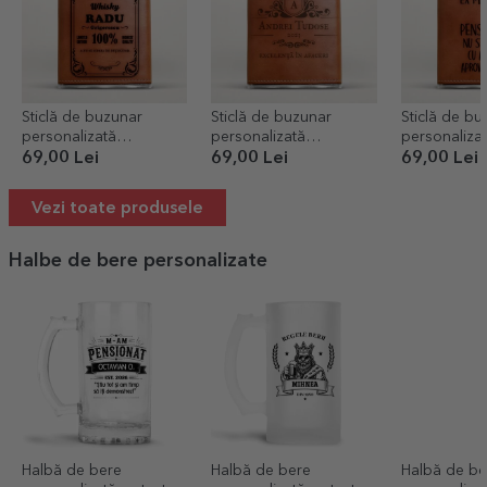
Sticlă de buzunar
Sticlă de buzunar
Sticlă de bu
personalizată
personalizată
personaliza
îmbrăcată în piele -
îmbrăcată în piele -
îmbrăcată în 
69,00 Lei
69,00 Lei
69,00 Lei
Authentic Drink
Excellence
Pensionat
Vezi toate produsele
Halbe de bere personalizate
Halbă de bere
Halbă de bere
Halbă de be