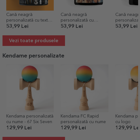
Cană neagră
Cană neagră
Cană neagr
personalizată cu text
personalizată cu
personaliza
pentru Mecanic
upload de o poză
poză și text 
53,99 Lei
53,99 Lei
53,99 Lei
Vezi toate produsele
Kendame personalizate
Kendama personalizată
Kendama FC Rapid
Kendama per
cu nume - 67 Six Seven
personalizată cu nume
cu logo
129,99 Lei
129,99 Lei
129,99 Le