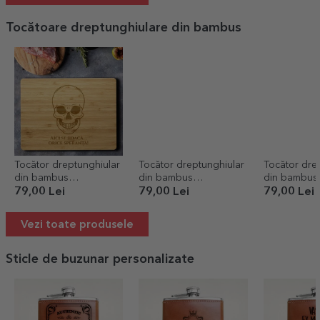
Tocătoare dreptunghiulare din bambus
Tocător dreptunghiular
Tocător dreptunghiular
Tocător dre
din bambus
din bambus
din bambus
personalizat cu text -
personalizat cu text -
personalizat 
79,00 Lei
79,00 Lei
79,00 Lei
Schelet
Toamna
De pe stadi
bucătărie
Vezi toate produsele
Sticle de buzunar personalizate