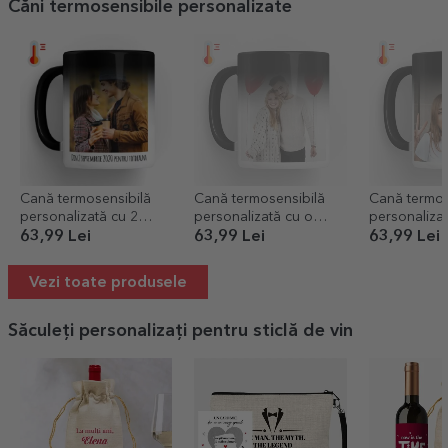
Căni termosensibile personalizate
Cană termosensibilă
Cană termosensibilă
Cană termos
personalizată cu 2
personalizată cu o
personalizat
poze și text
poză și text
poze
63,99 Lei
63,99 Lei
63,99 Lei
Vezi toate produsele
Săculeți personalizați pentru sticlă de vin