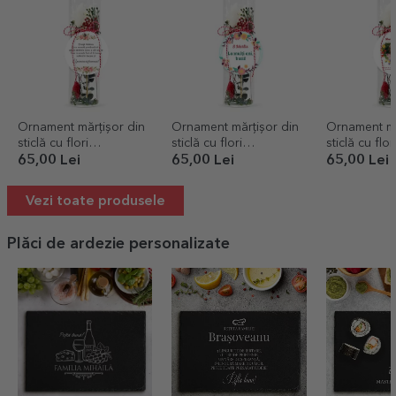
Ornament mărțișor din
Ornament mărțișor din
Ornament mă
sticlă cu flori
sticlă cu flori
sticlă cu flor
prezervate personalizat
prezervate personalizat
prezervate 
65,00 Lei
65,00 Lei
65,00 Lei
cu mesaj
cu mesaj - Mărțișor
cu mesaj și 
Vezi toate produsele
Plăci de ardezie personalizate