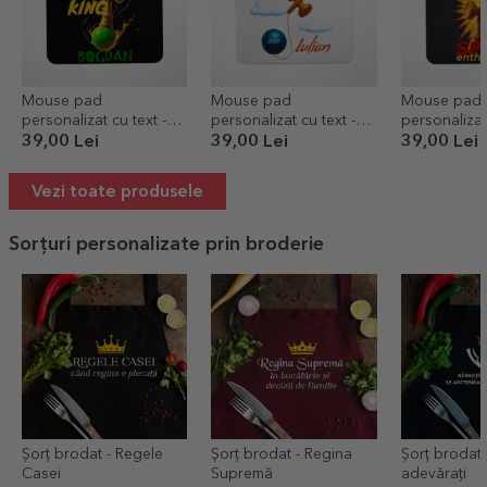
Mouse pad
Mouse pad
Mouse pad
personalizat cu text -
personalizat cu text -
personalizat 
Lighthouse King
Airplane Master
Spike Enthus
39,00 Lei
39,00 Lei
39,00 Lei
Vezi toate produsele
Sorțuri personalizate prin broderie
Șorț brodat - Regele
Șorț brodat - Regina
Șorț brodat 
Casei
Supremă
adevărați