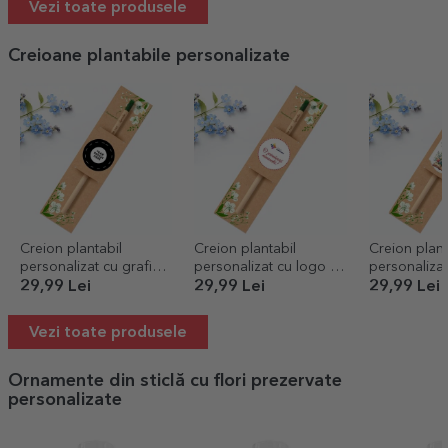
Vezi toate produsele
Creioane plantabile personalizate
Creion plantabil
Creion plantabil
Creion plant
personalizat cu grafica
personalizat cu logo și
personalizat
ta
mesaj - Mărțișor
pentru prof
29,99 Lei
29,99 Lei
29,99 Lei
educatoare
Vezi toate produsele
Ornamente din sticlă cu flori prezervate
personalizate