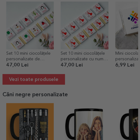
Set 10 mini ciocolățele
Set 10 mini ciocolățele
Mini ciocola
personalizate de
personalizate cu nume
personaliza
Mărțișor cu nume
- Mărțișor dulce
47,00 Lei
47,00 Lei
6,99 Lei
Vezi toate produsele
Căni negre personalizate