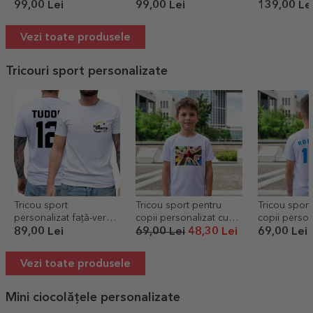
99,00 Lei
99,00 Lei
139,00 Le
Vezi toate produsele
Tricouri sport personalizate
Tricou sport
Tricou sport pentru
Tricou sport
personalizat față-verso
copii personalizat cu
copii person
cu logo, nume și număr
poză landscape
spate cu nu
89,00 Lei
69,00 Lei
48,30 Lei
69,00 Lei
- Pasionat d
Vezi toate produsele
Mini ciocolățele personalizate