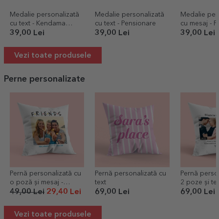
Medalie personalizată
Medalie personalizată
Medalie per
cu text - Kendama
cu text - Pensionare
cu mesaj - P
Master
39,00 Lei
39,00 Lei
39,00 Lei
Vezi toate produsele
Perne personalizate
Pernă personalizată cu
Pernă personalizată cu
Pernă perso
o poză și mesaj -
text
2 poze și tex
FRIENDS
acum
49,00 Lei
29,40 Lei
69,00 Lei
69,00 Lei
Vezi toate produsele