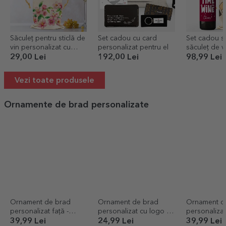
Săculeț pentru sticlă de
Set cadou cu card
Set cadou sti
vin personalizat cu
personalizat pentru el
săculeț de v
mesaj - Flori
o'clock
29,00 Lei
192,00 Lei
98,99 Lei
Vezi toate produsele
Ornamente de brad personalizate
Ornament de brad
Ornament de brad
Ornament d
personalizat față -
personalizat cu logo și
personaliza
verso cu logo - model
mesaj - model brăduț
poze - mode
39,99 Lei
24,99 Lei
39,99 Lei