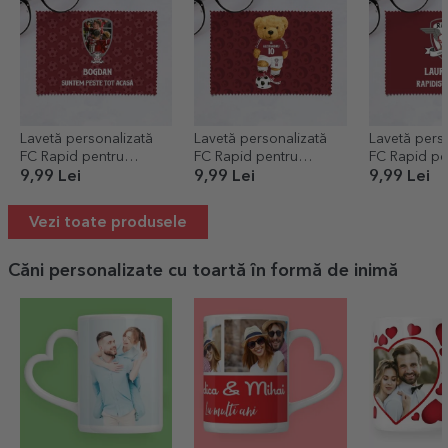
Lavetă personalizată
Lavetă personalizată
Lavetă pers
FC Rapid pentru
FC Rapid pentru
FC Rapid pe
curățare
curățare
curățare
9,99 Lei
9,99 Lei
9,99 Lei
ecrane/ochelari - Poză
ecrane/ochelari -
ecrane/oche
și mesaj
Ursulețul rapidist
și mesaj
Vezi toate produsele
Căni personalizate cu toartă în formă de inimă