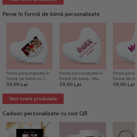
Perne în formă de inimă personalizate
Pernă personalizată în
Pernă personalizată în
Pernă person
formă de inimă cu 2
formă de inimă - Mamă
formă de ini
poze și text
dragă
de mamă
59,00 Lei
59,00 Lei
59,00 Lei
Vezi toate produsele
Cadouri personalizate cu cod QR