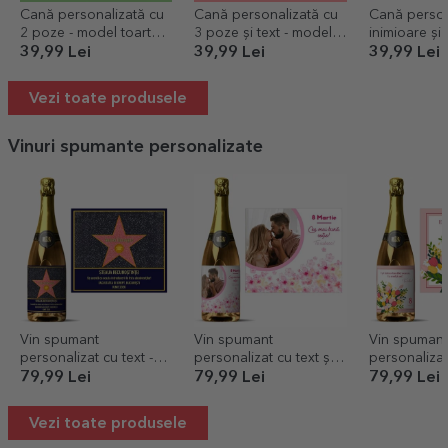
Cană personalizată cu
Cană personalizată cu
Cană person
2 poze - model toartă
3 poze și text - model
inimioare și 
în formă de inimă
toartă în formă de
model toart
39,99 Lei
39,99 Lei
39,99 Lei
inimă
de inimă
Vezi toate produsele
Vinuri spumante personalizate
Vin spumant
Vin spumant
Vin spumant
personalizat cu text -
personalizat cu text și
personalizat 
Steaua recunoștinței
poză - Flori
Flori
79,99 Lei
79,99 Lei
79,99 Lei
Vezi toate produsele