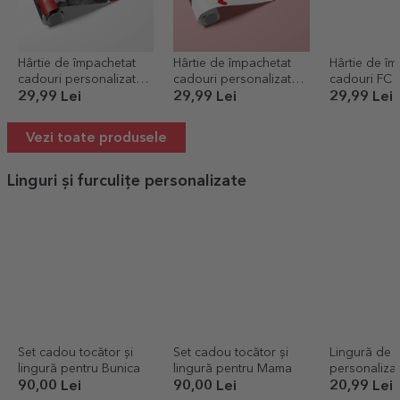
Hârtie de împachetat
Hârtie de împachetat
Hârtie de îm
cadouri personalizată
cadouri personalizată
cadouri FC 
cu o poză și text - Love
cu o poză - Inimă
personaliza
29,99 Lei
29,99 Lei
29,99 Lei
Vezi toate produsele
Linguri și furculițe personalizate
Set cadou tocător și
Set cadou tocător și
Lingură de 
lingură pentru Bunica
lingură pentru Mama
personalizat
Tomatoes
90,00 Lei
90,00 Lei
20,99 Lei