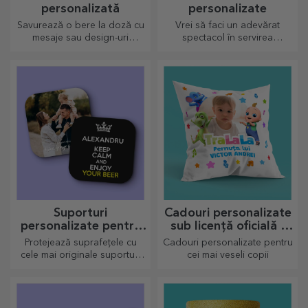
personalizată
personalizate
Savurează o bere la doză cu
Vrei să faci un adevărat
mesaje sau design-uri
spectacol în servirea
haioase!
preparatelor culinare? Alege
plăcile de ardezie și crează-ți
propriul design!
Suporturi
Cadouri personalizate
personalizate pentru
sub licență oficială -
pahare
TraLaLa
Protejează suprafețele cu
Cadouri personalizate pentru
cele mai originale suporturi
cei mai veseli copii
pentru pahare.