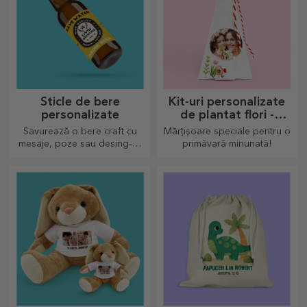
Sticle de bere
Kit-uri personalizate
personalizate
de plantat flori -
mărțișor piramidă
Savurează o bere craft cu
Mărțișoare speciale pentru o
mesaje, poze sau desing-uri
primăvară minunată!
haioase, perfectă de
consumat pentru orice
anotimp.