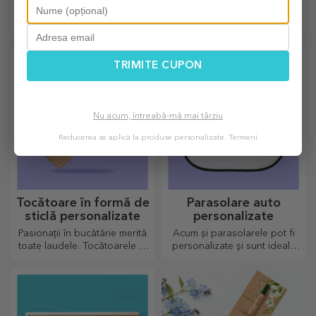
Un vin bun este mereu potrivit
Confecționate 100% manual
de cadou, alege unul
din piele naturală, bratarile
personalizat și oferă-l cu
personalizate se potrivesc
numele destinatarului.
atât pentru el, cât și pentru
ea.
TRIMITE CUPON
Nu acum, întreabă-mă mai târziu
Reducerea se aplică la produse personalizate.
Termeni
Tocătoare în formă de
Parasolare auto
sticlă personalizate
personalizate
Pasionații în bucătărie merită
Acum și parasolarele pot fi
toate laudele. Tocătoarele în
personalizate și sunt ideale
formă de sticlă sunt perfecte
pentru a minimiza căldura din
pentru a servi deliciile gata
mașină.
preparate.