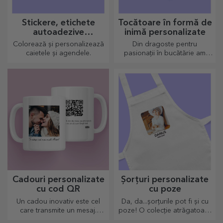
Stickere, etichete
Tocătoare în formă de
autoadezive
inimă personalizate
personalizate
Colorează și personalizează
Din dragoste pentru
caietele și agendele.
pasionații în bucătărie am
creat cadouri în formă de
inimă pentru cele mai
pricepute gospodine.
Cadouri personalizate
Șorțuri personalizate
cu cod QR
cu poze
Un cadou inovativ este cel
Da, da...șorțurile pot fi și cu
care transmite un mesaj.
poze! O colecție atrăgatoare
Alegele pe cele cu QR code
de sorțuri originale.