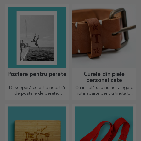
noastre magice. Plăcintele o
perfecte pentru pasionații în
să iasă divin de bune!
bucătărie.
Postere pentru perete
Curele din piele
personalizate
Descoperă colecția noastră
Cu inițială sau nume, alege o
de postere de perete,
notă aparte pentru ținuta ta!
imprimate profesional pentru
Curele pesonalizate oferă
a transforma orice spațiu.
eleganță și stil!
Designuri moderne, culori
vibrante și calitate premium —
perfecte pentru a adăuga
personalitate casei, biroului
sau studioului tău.