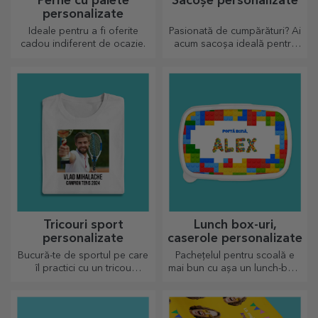
Perne cu paiete
Sacoșe personalizate
personalizate
Ideale pentru a fi oferite
Pasionată de cumpărături? Ai
cadou indiferent de ocazie.
acum sacoșa ideală pentru
micile cumpărături,
încăpătoare și foarte chic.
Tricouri sport
Lunch box-uri,
personalizate
caserole personalizate
Bucură-te de sportul pe care
Pachețelul pentru scoală e
îl practici cu un tricou
mai bun cu așa un lunch-box,
personalizat, cu nume sau
personalizează-l și
poză, el poate ajunge
pregătește-l pe cel mic de o
preferatul tău!
nouă zi!