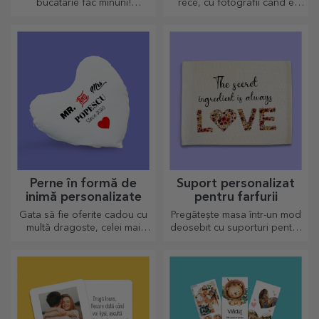
bucătărie fac minuni!
rece, cu fotografii când e
Furculițele și lingurile fac
fierbinte. Cana termosensibilă
echipă bună pentru rețetele
este un cadou deosebit
cele mai sofisticate rețete.
pentru orice destinatar.
Perne în formă de
Suport personalizat
inimă personalizate
pentru farfurii
Gata să fie oferite cadou cu
Pregătește masa într-un mod
multă dragoste, celei mai
deosebit cu suporturi pentru
dragi persoane.
farfurii. Pot fi personalizate cu
un mesaj sau numele fiecărui
membru de la masă.