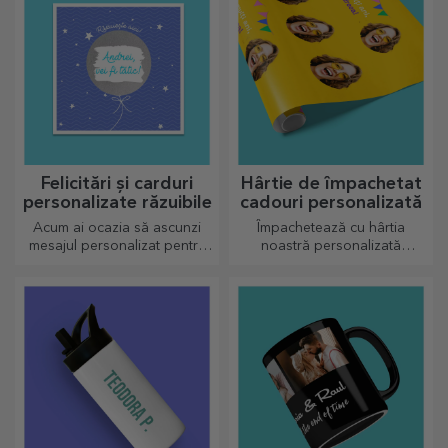
Felicitări și carduri
Hârtie de împachetat
personalizate răzuibile
cadouri personalizată
Acum ai ocazia să ascunzi
Împachetează cu hârtia
mesajul personalizat pentru
noastră personalizată
cei dragi și să îi surprinzi
cadourile în așa fel încât nici
indiferent de ocazie.
să nu le vină să îl deschidă.