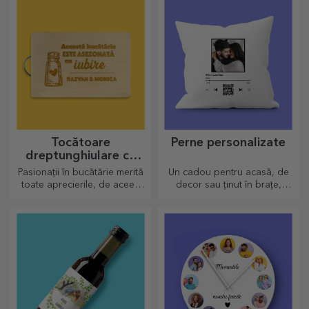
parteneriat cu echipa alb-
vișinie
Tocătoare
Perne personalizate
dreptunghiulare cu
mâner personalizate
Pasionații în bucătărie merită
Un cadou pentru acasă, de
toate aprecierile, de aceea
decor sau ținut în brațe,
preparatele gustoase vin cu
pernele personalizate sunt
cele mai creative tocătoare,
perfecte pentru orice ocazie.
alege-l pe cel potrivit!