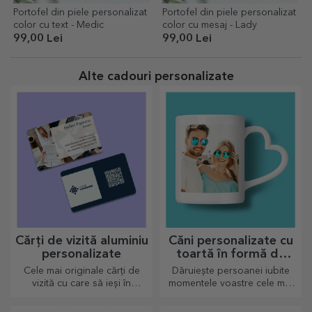
Portofel din piele personalizat
Portofel din piele personalizat
color cu text - Medic
color cu mesaj - Lady
99,00 Lei
99,00 Lei
Alte cadouri personalizate
Cărți de vizită aluminiu
Căni personalizate cu
personalizate
toartă în formă de
inimă
Cele mai originale cărți de
Dăruiește persoanei iubite
vizită cu care să ieși în
momentele voastre cele mai
evidență
dragi prin căni personalizate
cu toartă în formă de inimă.