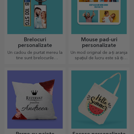
Brelocuri
Mouse pad-uri
personalizate
personalizate
Un cadou de purtat mereu la
Un mod original de a-ți aranja
tine sunt brelocurile
spațiul de lucru este să iți
personalizate, perfecte să își
personalizezi cele mai tari
amintească de tine în fiecare
mouse-pad-uri.
zi.