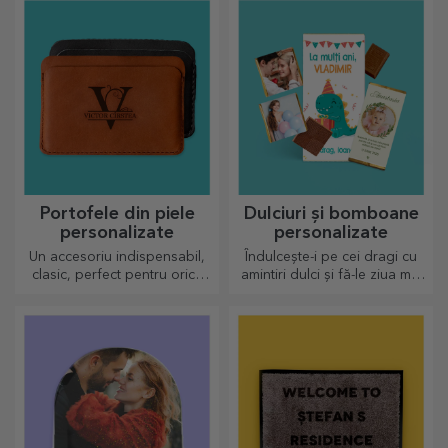
Portofele din piele
Dulciuri și bomboane
personalizate
personalizate
Un accesoriu indispensabil,
Îndulcește-i pe cei dragi cu
clasic, perfect pentru orice
amintiri dulci și fă-le ziua mai
bărbat!
frumoasă! Alege modelul
care îți place și oferă un
cadou dulce personalizat!