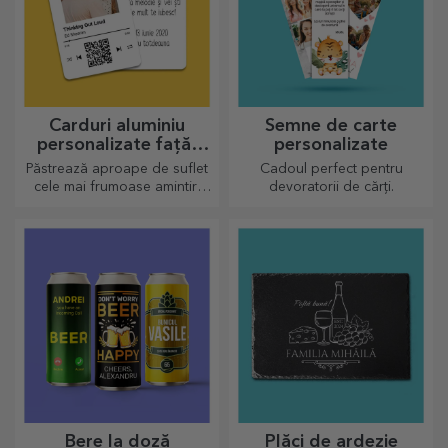
Carduri aluminiu
Semne de carte
personalizate față-
personalizate
verso
Păstrează aproape de suflet
Cadoul perfect pentru
cele mai frumoase amintiri
devoratorii de cărți.
alături de cei dragi
Bere la doză
Plăci de ardezie