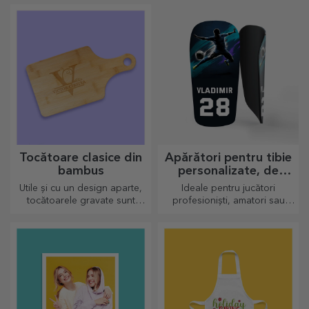
și link-ul adăugat va stârni
cele mai inedite reacții!
Tocătoare clasice din
Apărători pentru tibie
bambus
personalizate, de
fotbal
Utile și cu un design aparte,
Ideale pentru jucători
tocătoarele gravate sunt
profesioniști, amatori sau
perfecte pentru cele mai
chiar pentru copiii care
apetisante bunătăți pregătite
iubesc fotbalul
în bucătărie.