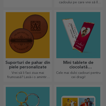
cadoului pe care vrei să îl
oferi. Completează cadoul cu
un card sau o felicitare
personalizată.
Suporturi de pahar din
Mini tablete de
piele personalizate
ciocolată
personalizată
Vrei să îi faci ziua mai
Cele mai dulci cadouri pentru
frumoasă? Lasă-i o amintire
cei dragi!
dragă cu ajutorul suporturilor
pentru pahare care pot fi
personalizate foarte ușor.