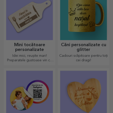
Mini tocătoare
Căni personalizate cu
personalizate
glitter
Idei mici, reușite mari!
Cadouri sclipitoare pentru toți
Preparatele gustoase vin cu
cei dragi!
cele mai creative tocătoare,
alege-l pe cel potrivit!