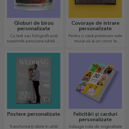
Globuri de birou
Covorașe de intrare
personalizate
personalizate
Cu text sau fotografii poți
Pentru o casă primitoare este
surprinde persoana iubită cu
musai să ai un covor la
un accesoriu deosebit de
intrare. Personalizează-le și
birou.
vei avea cele mai simpatice
covoare!
Postere personalizate
Felicitări și carduri
personalizate
Transformă-ți ideile în artă!
Adaugă nota de originalitate