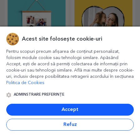
Acest site folosește cookie-uri
Pentru scopuri precum afișarea de conținut personalizat,
folosim module cookie sau tehnologii similare. Apăsând
Postere personalizate
Ardezie decorativă
Accept, ești de acord să permiți colectarea de informații prin
cu agățătoare
personalizată
cookie-uri sau tehnologii similare. Află mai multe despre cookie-
Un mod inediat de a-ți decora
Un cadou de suflet pentru
uri, inclusiv despre posibilitatea retragerii acordului în secțiunea
casa sau un cadou special
persoanele dragi, un obiect
Politica de Cookies
pentru cei dragi!
de decor special.
ADMINSTRARE PREFERINȚE
Accept
Refuz