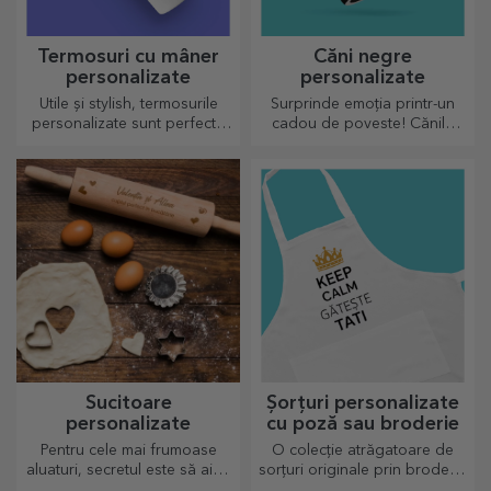
Termosuri cu mâner
Căni negre
personalizate
personalizate
Utile și stylish, termosurile
Surprinde emoția printr-un
personalizate sunt perfecte
cadou de poveste! Cănile
pentru a savura băutura
complet neagre cu imagini
preferată indiferent de sezon.
sau text au un efect wow
pentru oricine o primește în
dar.
Sucitoare
Șorțuri personalizate
personalizate
cu poză sau broderie
Pentru cele mai frumoase
O colecție atrăgatoare de
aluaturi, secretul este să aibă
sorțuri originale prin broderie
în palmares sucitoarele
sau poze sunt cadouri