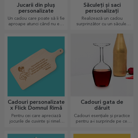
Jucarii din pluș
Săculeți și saci
personalizate
personalizați
Un cadou care poate să îi fie
Realizează un cadou
aproape atunci când nu ești
surprinzător cu un săculeț
tu sunt plusurile
personalizat, un design unic
personalizate, numai buni de
din fotografiile tale și mesaje
drăgălășit!
de "la mulți ani".
Cadouri personalizate
Cadouri gata de
x Flick Domnul Rimă
dăruit
Pentru cei care apreciază
Cadouri esențiale și practice
jocurile de cuvinte și rimele
pentru a-i surprinde pe cei
pline de însemnătate.
dragi! Alege cadouri premium
cu livrare rapidă, indiferent
de ocazie!