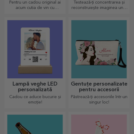
Pentru un cadou original ai
Testează-ți concentrarea și
acum cutia de vin cu
reconstruiește imaginea unui
fotografii/mesaj, perfecte
puzzle personalizat cu pozele
pentru un cadou de excepție!
voastre dragi.
Lampă veghe LED
Gentuțe personalizate
personalizată
pentru accesorii
Cadou ce aduce bucurie și
Păstrează-ți accesoriile într-un
emoție!
singur loc!