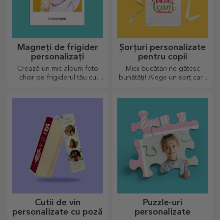
Magneți de frigider
Șorțuri personalizate
personalizați
pentru copii
Crează un mic album foto
Micii bucătari ne gătesc
chiar pe frigiderul tău cu
bunătăți! Alege un sorț care
magneți personalizați!
să îl reprezinte și fă echipă cu
el în bucătărie!
Cutii de vin
Puzzle-uri
personalizate cu poză
personalizate