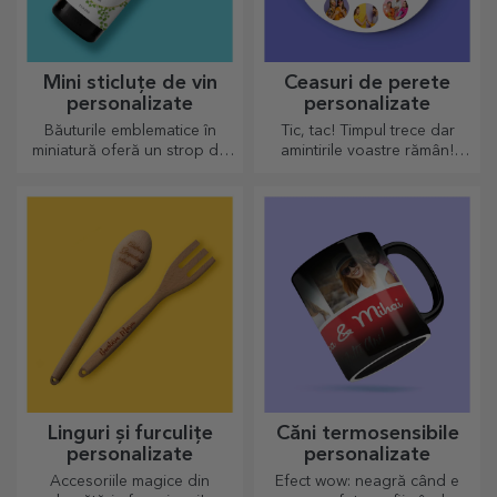
Mini sticluțe de vin
Ceasuri de perete
personalizate
personalizate
Băuturile emblematice în
Tic, tac! Timpul trece dar
miniatură oferă un strop de
amintirile voastre rămân!
iubire și emoție atunci când
Aranjează în câteva imagini
vin personalizate.
momentele voastre și ai cel
mai deosebit ceas!
Linguri și furculițe
Căni termosensibile
personalizate
personalizate
Accesoriile magice din
Efect wow: neagră când e