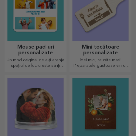
Mouse pad-uri
Mini tocătoare
personalizate
personalizate
Un mod original de a-ți aranja
Idei mici, reușite mari!
spațiul de lucru este să iți
Preparatele gustoase vin cu
personalizezi cele mai tari
cele mai creative tocătoare,
mouse-pad-uri.
alege-l pe cel potrivit!