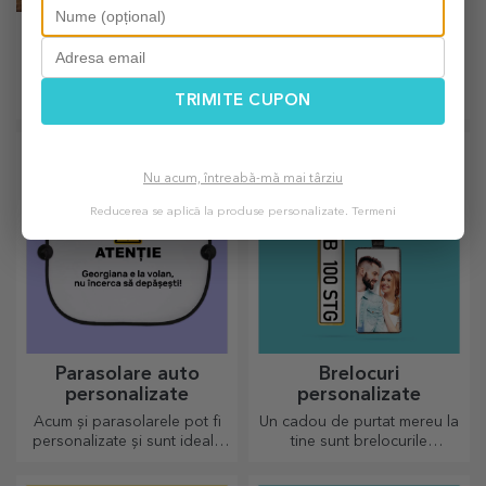
Sucitoare
Tocătoare rotunde
personalizate
personalizate
Pentru cele mai frumoase
Pasionații în bucătărie merită
aluaturi, secretul este să aibă
toate aprecierile, de aceea
TRIMITE CUPON
în palmares sucitoarele
preparatele gustoase vin cu
noastre magice. Plăcintele o
cele mai creative tocătoare,
să iasă divin de bune!
alege-l pe cel potrivit!
Nu acum, întreabă-mă mai târziu
Reducerea se aplică la produse personalizate.
Termeni
Parasolare auto
Brelocuri
personalizate
personalizate
Acum și parasolarele pot fi
Un cadou de purtat mereu la
personalizate și sunt ideale
tine sunt brelocurile
pentru a minimiza căldura din
personalizate, perfecte să își
mașină.
amintească de tine în fiecare