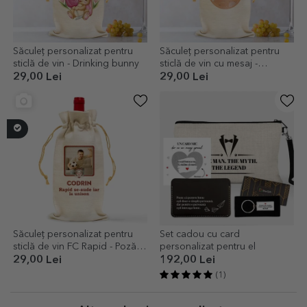
Săculeț personalizat pentru
Săculeț personalizat pentru
sticlă de vin - Drinking bunny
sticlă de vin cu mesaj -
Pensionat
29,00 Lei
29,00 Lei
Săculeț personalizat pentru
Set cadou cu card
sticlă de vin FC Rapid - Poză și
personalizat pentru el
mesaj
29,00 Lei
192,00 Lei
(1)