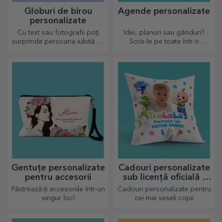
Globuri de birou
Agende personalizate
personalizate
Cu text sau fotografii poți
Idei, planuri sau gânduri?
surprinde persoana iubită cu
Scrie-le pe toate într-o
un accesoriu deosebit de
agendă personalizată și
birou.
păstrează toate amintirile
aproape.
Gentuțe personalizate
Cadouri personalizate
pentru accesorii
sub licență oficială -
TraLaLa
Păstrează-ți accesoriile într-un
Cadouri personalizate pentru
singur loc!
cei mai veseli copii