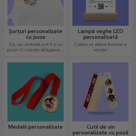
Șorțuri personalizate
Lampă veghe LED
cu poze
personalizată
Da, da...șorțurile pot fi și cu
Cadou ce aduce bucurie și
poze! O colecție atrăgatoare
emoție!
de sorțuri originale.
Medalii personalizate
Cutii de vin
personalizate cu poză