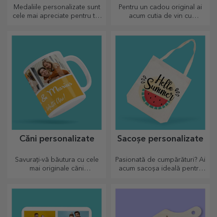
Medaliile personalizate sunt
Pentru un cadou original ai
cele mai apreciate pentru tot
acum cutia de vin cu
efortul depus. Personalizează
fotografii/mesaj, perfecte
și recunoaște-i meritele!
pentru un cadou de excepție!
Căni personalizate
Sacoșe personalizate
Savurați-vă băutura cu cele
Pasionată de cumpărături? Ai
mai originale căni
acum sacoșa ideală pentru
personalizate.
micile cumpărături,
încăpătoare și foarte chic.