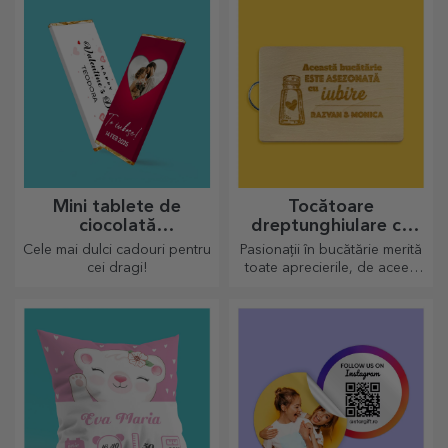
Mini tablete de
Tocătoare
ciocolată
dreptunghiulare cu
personalizată
mâner personalizate
Cele mai dulci cadouri pentru
Pasionații în bucătărie merită
cei dragi!
toate aprecierile, de aceea
preparatele gustoase vin cu
cele mai creative tocătoare,
alege-l pe cel potrivit!