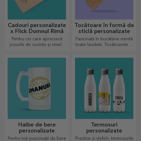
Cadouri personalizate
Tocătoare în formă de
x Flick Domnul Rimă
sticlă personalizate
Pentru cei care apreciază
Pasionații în bucătărie merită
jocurile de cuvinte și rimele
toate laudele. Tocătoarele în
pline de însemnătate.
formă de sticlă sunt perfecte
pentru a servi deliciile gata
preparate.
Halbe de bere
Termosuri
personalizate
personalizate
Pentru toți pasionații de bere
Practice și stylish, termosurile