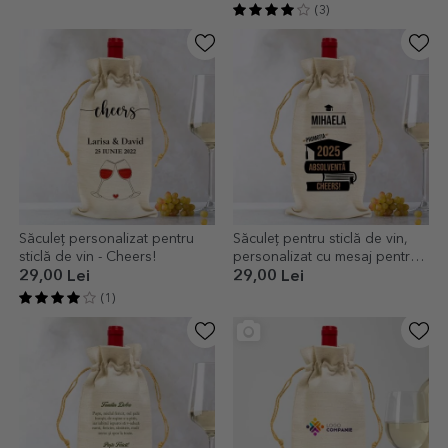
(3)
Săculeț personalizat pentru
Săculeț pentru sticlă de vin,
sticlă de vin - Cheers!
personalizat cu mesaj pentru
absolventi
29,00 Lei
29,00 Lei
(1)