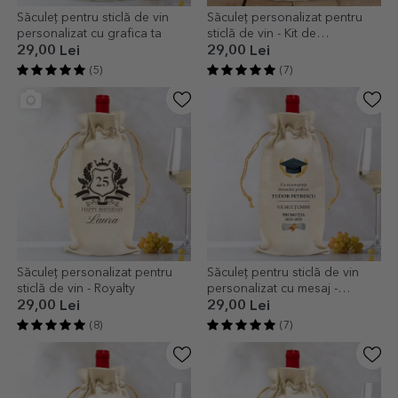
Săculeț pentru sticlă de vin
Săculeț personalizat pentru
personalizat cu grafica ta
sticlă de vin - Kit de
supraviețuire
29,00 Lei
29,00 Lei
(5)
(7)
Săculeț personalizat pentru
Săculeț pentru sticlă de vin
sticlă de vin - Royalty
personalizat cu mesaj -
Absolvire
29,00 Lei
29,00 Lei
(8)
(7)