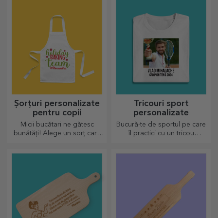
zi.
Șorțuri personalizate
Tricouri sport
pentru copii
personalizate
Micii bucătari ne gătesc
Bucură-te de sportul pe care
bunătăți! Alege un sorț care
îl practici cu un tricou
să îl reprezinte și fă echipă cu
personalizat, cu nume sau
el în bucătărie!
poză, el poate ajunge
preferatul tău!