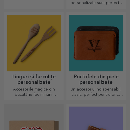
personalizate sunt perfecte
pentru a savura băutura
preferată, rece când e vară și
caldă când e iarnă.
Linguri și furculițe
Portofele din piele
personalizate
personalizate
Accesoriile magice din
Un accesoriu indispensabil,
bucătărie fac minuni!
clasic, perfect pentru orice
Furculițele și lingurile fac
bărbat!
echipă bună pentru rețetele
cele mai sofisticate rețete.