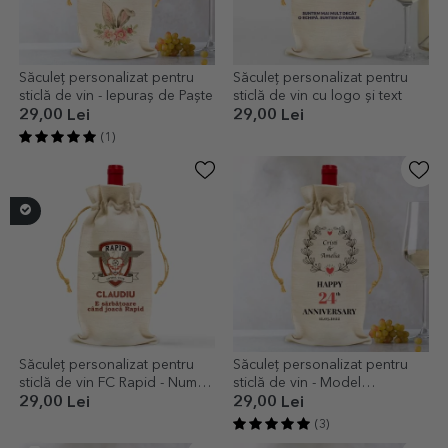
Săculeț personalizat pentru
Săculeț personalizat pentru
sticlă de vin - Iepuraș de Paște
sticlă de vin cu logo și text
29,00 Lei
29,00 Lei
(1)
Săculeț personalizat pentru
Săculeț personalizat pentru
sticlă de vin FC Rapid - Nume
sticlă de vin - Model
și mesaj
Aniversare
29,00 Lei
29,00 Lei
(3)