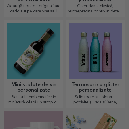
Adaugă nota de originalitate
O kendama clasică,
cadoului pe care vrei să îl
reinterpretată printr-un detaliu
oferi. Completează cadoul cu
personal
un card sau o felicitare
personalizată.
Mini sticluțe de vin
Termosuri cu glitter
personalizate
personalizate
Băuturile emblematice în
Sclipitoare și colorate,
miniatură oferă un strop de
potrivite și vara și iarna,
iubire și emoție atunci când
termosurile sunt ușor de
vin personalizate.
personalizat și luat oriunde
cu tine!