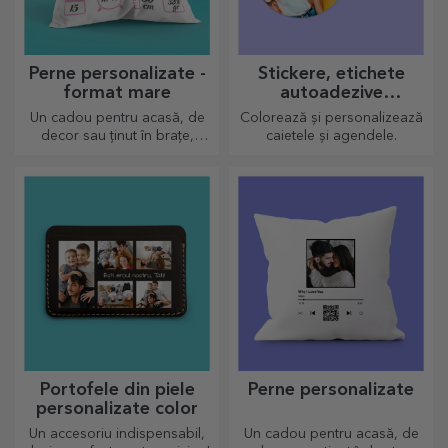
Perne personalizate -
Stickere, etichete
format mare
autoadezive
personalizate
Un cadou pentru acasă, de
Colorează și personalizează
decor sau ținut în brațe,
caietele și agendele.
pernele personalizate sunt
perfecte pentru orice ocazie.
Portofele din piele
Perne personalizate
personalizate color
Un accesoriu indispensabil,
Un cadou pentru acasă, de