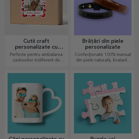
Cutii craft
Brățări din piele
personalizate cu
personalizate
sticker
Perfecte pentru ambalarea
Confecționate 100% manual
cadourilor indiferent de
din piele naturală, bratarile
ocazie.
personalizate se potrivesc
atât pentru el, cât și pentru
ea.