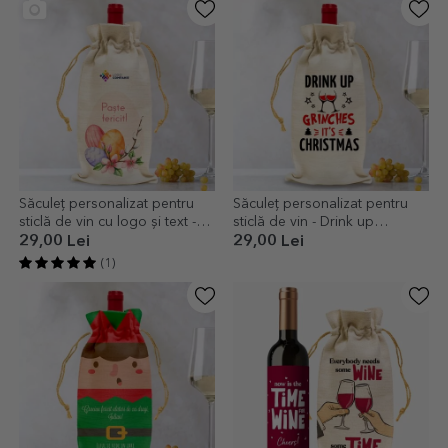
Săculeț personalizat pentru
Săculeț personalizat pentru
sticlă de vin cu logo și text -
sticlă de vin - Drink up
Paște Fericit!
Grinches
29,00 Lei
29,00 Lei
(1)