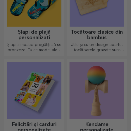
Șlapi de plajă
Tocătoare clasice din
personalizați
bambus
Șlapi simpatici pregătiți să se
Utile și cu un design aparte,
bronzeze! Tu ce model alegi
tocătoarele gravate sunt
să îl personalizezi?
perfecte pentru cele mai
apetisante bunătăți pregătite
în bucătărie.
Felicitări și carduri
Kendame
personalizate
personalizate