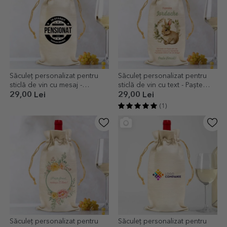
Săculeț personalizat pentru
Săculeț personalizat pentru
sticlă de vin cu mesaj -
sticlă de vin cu text - Paște
Pensionare
Fericit!
29,00 Lei
29,00 Lei
(1)
Săculeț personalizat pentru
Săculeț personalizat pentru