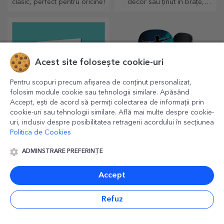
clasic, perfect pentru oricine!
decor sau ținut în brațe,
pernele personalizate sunt
perfecte pentru orice ocazie.
Acest site folosește cookie-uri
Pentru scopuri precum afișarea de conținut personalizat,
folosim module cookie sau tehnologii similare. Apăsând
Accept, ești de acord să permiți colectarea de informații prin
cookie-uri sau tehnologii similare. Află mai multe despre cookie-
uri, inclusiv despre posibilitatea retragerii acordului în secțiunea
Rame foto
Apărători pentru tibie
Politica de Cookies
personalizate
personalizate, de
fotbal
Cele mai dragi poze pot fi
Ideale pentru jucători
ADMINSTRARE PREFERINȚE
puse la loc de cinste, alege
profesioniști, amatori sau
ramele foto personalizate!
chiar pentru copiii care
Accept
iubesc fotbalul
Refuz