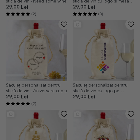
sticlă de vin - Need some wine
sticlă de vin cu logo și mesaj -
Paște Fericit!
29,00 Lei
29,00 Lei
(2)
(3)
Săculeț personalizat pentru
Săculeț personalizat pentru
sticlă de vin - Aniversare cuplu
sticlă de vin cu logo pe
orizontală
29,00 Lei
29,00 Lei
(2)