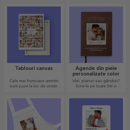
destinatarului și alături de un
mesaj pe măsură.
Tablouri canvas
Agende din piele
personalizate color
Cele mai frumoase amintiri
Idei, planuri sau gânduri?
sunt puse la loc de cinste!
Scrie-le pe toate într-o
Alege și tu un cadou care sa
agendă personalizată și
stârnească emoții!
păstrează toate amintirile
aproape.