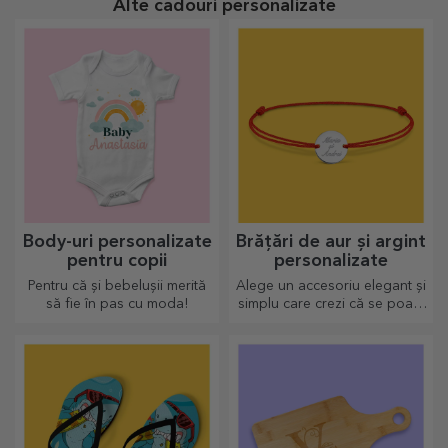
Alte cadouri personalizate
Body-uri personalizate
Brățări de aur și argint
pentru copii
personalizate
Pentru că și bebelușii merită
Alege un accesoriu elegant și
să fie în pas cu moda!
simplu care crezi că se poate
apropia cel mai mult de
sufletul persoanei ce o va
purta.