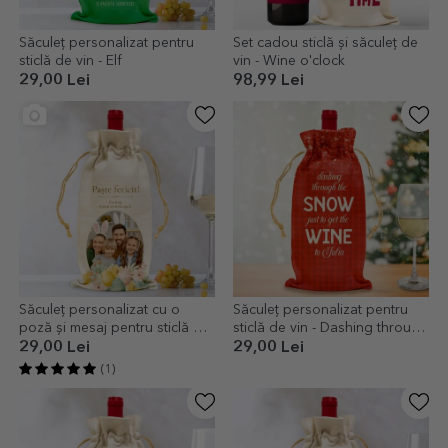
Săculeț personalizat pentru
Set cadou sticlă și săculeț de
sticlă de vin - Elf
vin - Wine o'clock
29,00 Lei
98,99 Lei
Săculeț personalizat cu o
Săculeț personalizat pentru
poză și mesaj pentru sticlă de
sticlă de vin - Dashing through
vin - Iepuraș de Paște
the snow
29,00 Lei
29,00 Lei
(1)