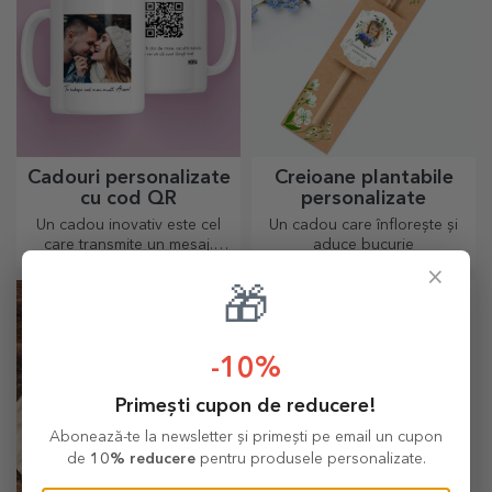
Cadouri personalizate
Creioane plantabile
cu cod QR
personalizate
Un cadou inovativ este cel
Un cadou care înflorește și
care transmite un mesaj.
aduce bucurie
Alegele pe cele cu QR code
×
și link-ul adăugat va stârni
🎁
cele mai inedite reacții!
-10%
Primești cupon de reducere!
Abonează-te la newsletter și primești pe email un cupon
de
10% reducere
pentru produsele personalizate.