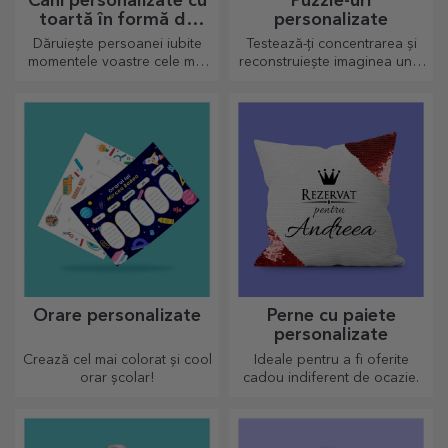
Căni personalizate cu
Puzzle-uri
toartă în formă de
personalizate
inimă
Dăruiește persoanei iubite
Testează-ți concentrarea și
momentele voastre cele mai
reconstruiește imaginea unui
dragi prin căni personalizate
puzzle personalizat cu pozele
cu toartă în formă de inimă.
voastre dragi.
Orare personalizate
Perne cu paiete
personalizate
Crează cel mai colorat și cool
Ideale pentru a fi oferite
orar școlar!
cadou indiferent de ocazie.