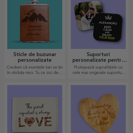
Sticle de buzunar
Suporturi
personalizate
personalizate pentru
pahare
Credem că esențele tari se țin
Protejează suprafețele cu
în sticluțe mici. Tu ce zici de o
cele mai originale suporturi
sticlă de buzunar
pentru pahare.
personalizată?