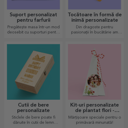
Suport personalizat
Tocătoare în formă de
pentru farfurii
inimă personalizate
Pregătește masa într-un mod
Din dragoste pentru
deosebit cu suporturi pentru
pasionații în bucătărie am
farfurii. Pot fi personalizate cu
creat cadouri în formă de
un mesaj sau numele fiecărui
inimă pentru cele mai
membru de la masă.
pricepute gospodine.
Cutii de bere
Kit-uri personalizate
personalizate
de plantat flori -
mărțișor piramidă
Sticlele de bere poate fi
Mărțișoare speciale pentru o
dăruite în cutii de lemn
primăvară minunată!
gravate cu numele