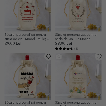
Săculeț personalizat pentru
Săculeț personalizat pentru
sticlă de vin - Model ursuleț de
sticlă de vin - Te iubesc
sărbători
29,00 Lei
29,00 Lei
(5)
Săculeț personalizat pentru
Săculeț personalizat pentru