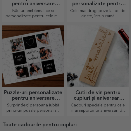
pentru aniversare
personalizate pentru
relație
aniversare relație
Băuturi emblematice și
Cele mai dragi poze la loc de
personalizate pentru cele mai
cinste, într-o ramă
frumoase seri romantice în doi.
personalizată de aniversare a
relației.
Puzzle-uri personalizate
Cutii de vin pentru
pentru aniversare
cupluri și aniversare
relație
relație gravate
Surprinde-ți persoana iubită
Cadouri speciale pentru cele
printr-un puzzle personalizat
mai importante aniversări de
creat din povestea voastră.
cuplu.
Toate cadourile pentru cupluri