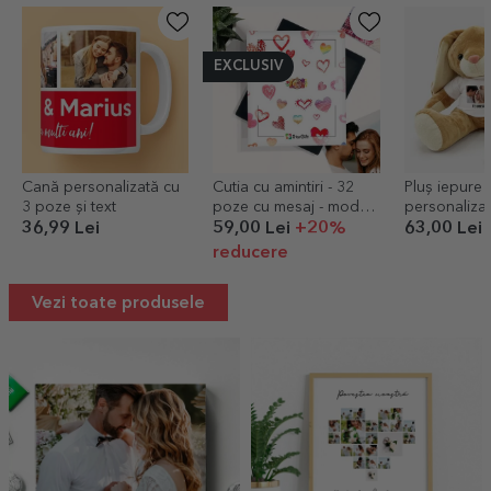
EXCLUSIV
Cană personalizată cu
Cutia cu amintiri - 32
Pluș iepure
3 poze și text
poze cu mesaj - model
personaliza
inimioare
și text
36,99 Lei
59,00 Lei
+20%
63,00 Lei
reducere
Vezi toate produsele