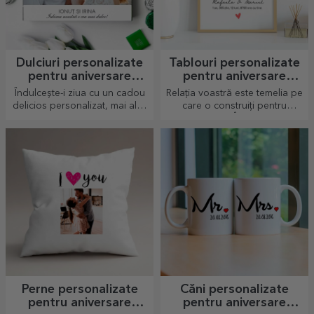
Dulciuri personalizate
Tablouri personalizate
pentru aniversare
pentru aniversare
relație
relație
Îndulcește-i ziua cu un cadou
Relația voastră este temelia pe
delicios personalizat, mai ales
care o construiți pentru
când este aniversarea relației
întreaga viață. Înrămează cele
voastre!
mai fericite momente într-un
tablou personalizat.
Perne personalizate
Căni personalizate
pentru aniversare
pentru aniversare