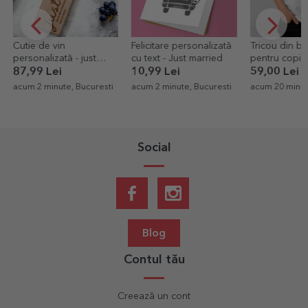
Felicitare personalizată
Tricou din bumbac
Vin spumant
cu text - Just married
pentru copii
personalizat 
personalizat cu o poză
pentru zi de 
10,99 Lei
59,00 Lei
79,99 Lei
portret și text
Gold
acum 2 minute, Bucuresti
acum 20 minute, Valcea
acum 22 minute
Social
Blog
Contul tău
Creează un cont