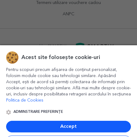
Termeni utilizare vouchere cadou
ANPC
powered by
SMARTLY.ro
Acest site folosește cookie-uri
logistics by
APACARGO.com
Pentru scopuri precum afișarea de conținut personalizat,
folosim module cookie sau tehnologii similare. Apăsând
Accept, ești de acord să permiți colectarea de informații prin
cookie-uri sau tehnologii similare. Află mai multe despre cookie-
uri, inclusiv despre posibilitatea retragerii acordului în secțiunea
Politica de Cookies
ADMINSTRARE PREFERINȚE
© 2016-2026
StarGift
Romania,
București
, strada
Copilului
nr. 6-12, parter
,
Sector 1
, cod postal
012178
,
email:
contact@stargift.ro
Accept
www.stargift.ro