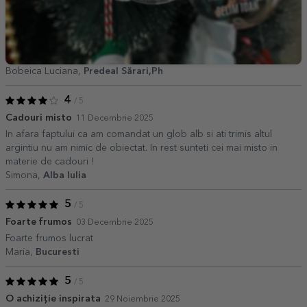
Bobeica Luciana,
Predeal Sărari,Ph
4
/ 5
Cadouri misto
11 Decembrie 2025
In afara faptului ca am comandat un glob alb si ati trimis altul
argintiu nu am nimic de obiectat. In rest sunteti cei mai misto in
materie de cadouri !
Simona,
Alba Iulia
5
/ 5
Foarte frumos
03 Decembrie 2025
Foarte frumos lucrat
Maria,
Bucuresti
5
/ 5
O achiziție inspirata
29 Noiembrie 2025