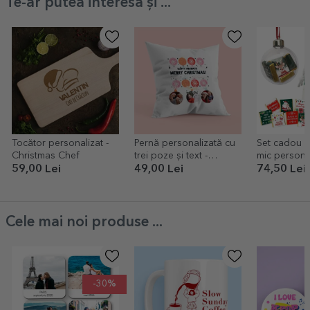
Te-ar putea interesa și ...
Tocător personalizat -
Pernă personalizată cu
Set cadou c
Christmas Chef
trei poze și text -
mic personal
Globuri de Crăciun
59,00 Lei
49,00 Lei
74,50 Lei
Cele mai noi produse ...
-30%