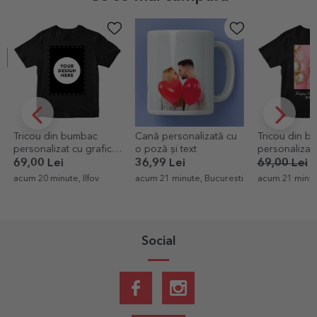
EXCLUSIV
-30%
Cană personalizată cu
Tricou din bumbac
Card alumini
o poză și text
personalizat cu o poză
personalizat 
tip portret și text
cu text și do
36,99 Lei
69,00 Lei
48,30 Lei
14,99 Lei
Carte Poștal
acum 21 minute, Bucuresti
acum 21 minute, Bucuresti
acum 42 minut
Social