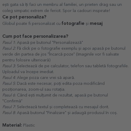
ești gata să îți faci un membru al familiei, un prieten drag sau un
coleg simpatic extrem de fericit. Spor la cadouri inspirate!
Ce pot personaliza?
fotografie
mesaj
Globul poate fi personalizat cu
și
Cum pot face personalizarea?
Pasul 1
: Apasă pe butonul "Personalizează"
Pasul 2
: Fă click pe o fotografie exemplu și apoi apasă pe butonul
verde din partea de jos "Încarcă poze" (Imaginile vor fi salvate
pentru folosire ulterioară)
Pasul 3
: Selectează de pe calculator, telefon sau tabletă fotografiile.
Uploadul va începe imediat.
Pasul 4
: Alege poza care vrei să apară.
Pasul 5
: Dacă este necesar, poți edita poza modificând
poziționarea, zoom-ul sau rotația.
Pasul 6
: Când ești mulțumit de rezultat, apasă pe butonul
"Confirmă"
Pasul 7
: Selectează textul și completează cu mesajul dorit.
Pasul 8
: Apasă butonul "Finalizare" și adaugă produsul în coș.
Material:
Plastic