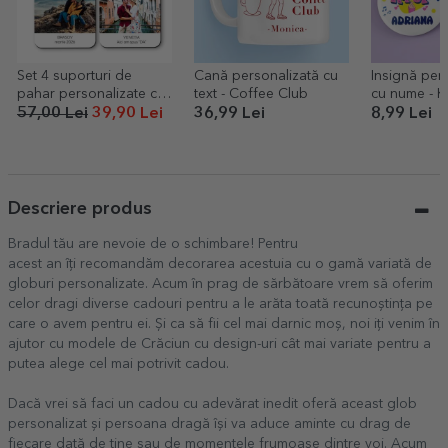
Set 4 suporturi de
Cană personalizată cu
Insignă per
pahar personalizate cu
text - Coffee Club
cu nume - 
text și poze
57,00 Lei
39,90 Lei
36,99 Lei
8,99 Lei
Descriere produs
Bradul tău are nevoie de o schimbare! Pentru
acest an îți recomandăm decorarea acestuia cu o gamă variată de
globuri personalizate. Acum în prag de sărbătoare vrem să oferim
celor dragi diverse cadouri pentru a le arăta toată recunoștința pe
care o avem pentru ei. Și ca să fii cel mai darnic moș, noi iți venim în
ajutor cu modele de Crăciun cu design-uri cât mai variate pentru a
putea alege cel mai potrivit cadou.
Dacă vrei să faci un cadou cu adevărat inedit oferă aceast glob
personalizat și persoana dragă își va aduce aminte cu drag de
fiecare dată de tine sau de momentele frumoase dintre voi. Acum