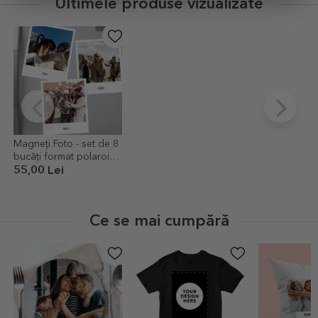
Ultimele produse vizualizate
Magneți Foto - set de 8
bucăți format polaroid
10x12cm
55,00 Lei
Ce se mai cumpără
-40%