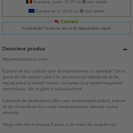
România, curier 15,99 Lei
vezi detalii
Europa de la 26,99 Lei
vezi detalii
Contact
Ai întrebări? Scrie-ne aici și îți răspundem rapid.
Descriere produs
Magnetizează-ți pozele!
Îți place să faci cadouri care să impresioneze cu adevărat? Știi tu:
genul ăla de cadouri care îi fac pe norocoșii sărbătoriți să fie
mișcați până la lacrimi? Atunci, nu numai că ai nimerit magazinul
care trebuie, dar ai găsit și cadoul potrivit.
Indiferent de destinatarul către care se îndreaptă cadoul, trebuie
să știi că există un lucru care emoționează pe absolut oricine:
amintirile.
Alege cele mai frumoase 8 poze și de restul de ocupăm noi.