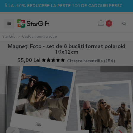
 -40% REDUCERE LA PESTE 100 DE CADOURI PERSONALIZATE ☀
0
StarGift
Cadouri pentru soție
Magneți Foto - set de 8 bucăți format polaroid
10x12cm
55,00 Lei
Citește recenziile (
154
)