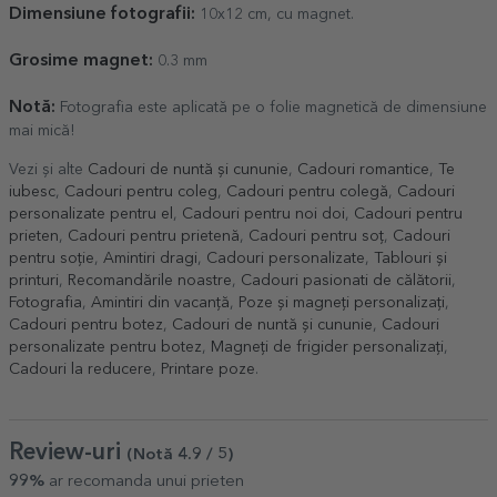
Dimensiune fotografii:
10x12 cm, cu magnet.
Grosime magnet:
0.3 mm
Notă
:
Fotografia este aplicată pe o folie magnetică de dimensiune
mai mică!
Vezi și alte
Cadouri de nuntă și cununie
,
Cadouri romantice
,
Te
iubesc
,
Cadouri pentru coleg
,
Cadouri pentru colegă
,
Cadouri
personalizate pentru el
,
Cadouri pentru noi doi
,
Cadouri pentru
prieten
,
Cadouri pentru prietenă
,
Cadouri pentru soț
,
Cadouri
pentru soție
,
Amintiri dragi
,
Cadouri personalizate
,
Tablouri și
printuri
,
Recomandările noastre
,
Cadouri pasionati de călătorii
,
Fotografia
,
Amintiri din vacanță
,
Poze și magneți personalizați
,
Cadouri pentru botez
,
Cadouri de nuntă și cununie
,
Cadouri
personalizate pentru botez
,
Magneți de frigider personalizați
,
Cadouri la reducere
,
Printare poze
.
Review-uri
(Notă
4.9
/ 5
)
99%
ar recomanda unui prieten