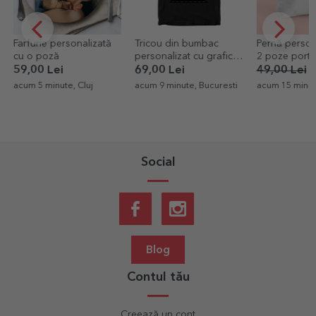
Tricou din bumbac
Pernă personalizată cu
Tricou din b
personalizat cu grafica
2 poze portret și text
personalizat 
ta portret
Wine
69,00 Lei
49,00 Lei
29,40 Lei
69,00 Lei
acum 9 minute, Bucuresti
acum 15 minute, Cluj
acum 18 minut
Social
Blog
Contul tău
Creează un cont