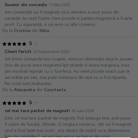
Suvenir din concediu
13 Mai 2025
Am comandat cei 8 magneți ca si amintire a unor poze din
vacanță. Au ieșit foarte clare pozele si partea magnetică e foarte
profi. Cu siguranță, o să revin cu alte comenzi.
De la
Cristina
din
Sibiu
5
/ 5
Client fericit
20 Septembrie 2024
Am trimis comanda luni noapte, miercuri dimineata deja le aveam.
Una din poze avea magnetul lipt stramb si iesea marginea, insa
am rezolvat repede cu o foarfeca. Au venit pozele exact cum le
am editat pe site, mai putin inimioara din text nu a fost tiparita.
Per total sunt multumita!
De la
Alexandra
din
Constanta
5
/ 5
cel mai tare pachet de magneti
02 Iulie 2024
Este cel mai tare pachet de magneti. Poti adauga text, poti pune
8 culori de fundal, diferite. O singura remarca.. din cei 8 magneti
unul a fost taiat mai scurt... era destul de vizibil ca si dimensiune
fata de celelalte 7, un pic mai era si se taia si din scris.