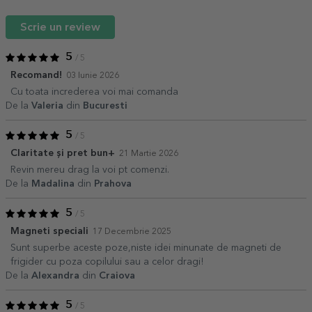
Scrie un review
5
/ 5
Recomand!
03 Iunie 2026
Cu toata increderea voi mai comanda
De la
Valeria
din
Bucuresti
5
/ 5
Claritate și pret bun+
21 Martie 2026
Revin mereu drag la voi pt comenzi.
De la
Madalina
din
Prahova
5
/ 5
Magneti speciali
17 Decembrie 2025
Sunt superbe aceste poze,niste idei minunate de magneti de
frigider cu poza copilului sau a celor dragi!
De la
Alexandra
din
Craiova
5
/ 5