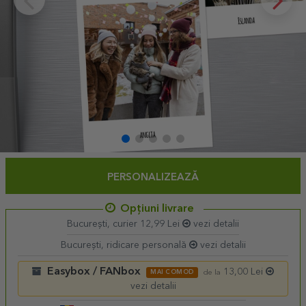
PERSONALIZEAZĂ
Opțiuni livrare
București, curier 12,99 Lei
vezi detalii
București, ridicare personală
vezi detalii
Easybox / FANbox
13,00 Lei
MAI COMOD
de la
vezi detalii