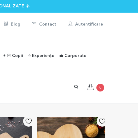
ONALIZATE ☀️
Blog
Contact
Autentificare
👧🏻 Copii
⭐️ Experiențe
💼 Corporate
0