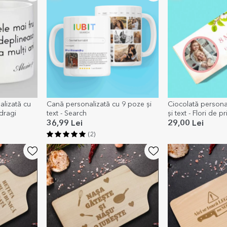
lizată cu
Cană personalizată cu 9 poze și
Ciocolată persona
 dragi
text - Search
și text - Flori de 
36,99 Lei
29,00 Lei
(2)