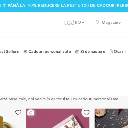
 🌴 PÂNĂ LA -40% REDUCERE LA PESTE 100 DE CADOURI PERS
🇷🇴
RO
Magazine
est Sellers
🎁 Cadouri personalizate
🎂 Zi de naștere
🗓️ Ocazii
asă
5 din 39 păreri
)
priză nașei tale, noi venim în ajutorul tău cu cadouri personalizate.