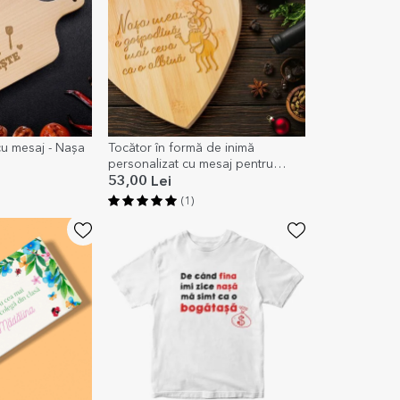
cu mesaj - Nașa
Tocător în formă de inimă
personalizat cu mesaj pentru
Nașă
53,00 Lei
(1)