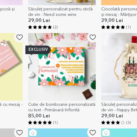
 poză și
Săculeț personalizat pentru sticlă
Ciocolată persona
de vin - Need some wine
și mesaj - Mărțișo
29,00 Lei
29,00 Lei
(2)
(1)
EXCLUSIV
ă cu mesaj -
Cutie de bomboane personalizată
Săculeț personaliz
cu text - Primăvară înflorită
de vin - Happy Bir
85,00 Lei
29,00 Lei
(1)
(3)