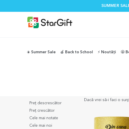
SUMMER SALE
☀️ Summer Sale
🍎 Back to School
⚡️ Noutăți
🤩 B
StarGift
Cadouri pentru nasă
Cadouri pentru n
Ordonează
(
nota 4.8/
Cele mai vândute
Dacă vrei să-i faci o sur
Preț descrescător
Preț crescător
Cele mai notate
Cele mai noi