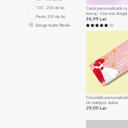
100 - 200 de lei
Cană personalizată cu
mesaj - Cea mai dragă
Peste 200 de lei
36,99 Lei
Șterge toate filtrele
(5)
Ciocolată personalizat
Un mărțișor dulce
29,00 Lei