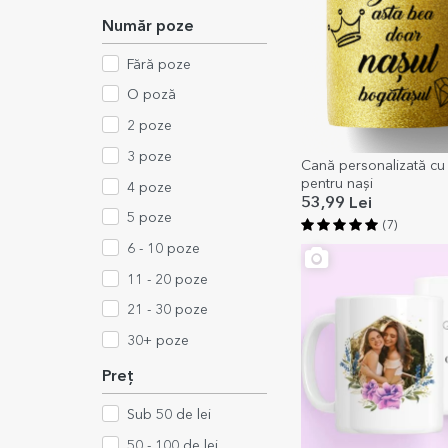
Număr poze
Fără poze
O poză
2 poze
3 poze
Cană personalizată cu
pentru nași
4 poze
53,99 Lei
5 poze
(7)
6 - 10 poze
11 - 20 poze
21 - 30 poze
30+ poze
Preț
Sub 50 de lei
50 - 100 de lei