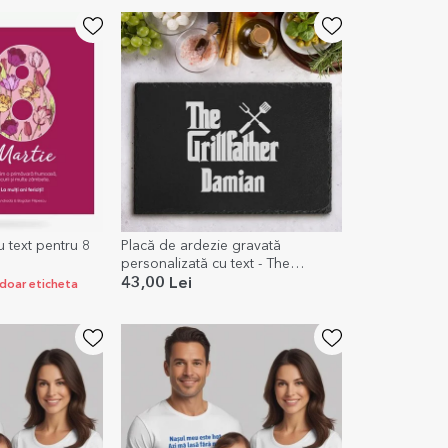
u text pentru 8
Placă de ardezie gravată
personalizată cu text - The
Grillfather
43,00 Lei
i doar eticheta