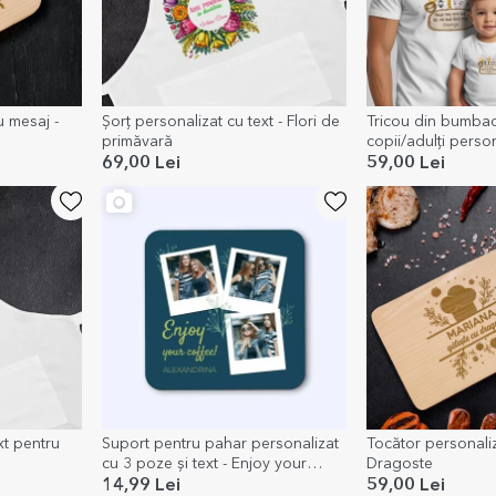
u mesaj -
Șorț personalizat cu text - Flori de
Tricou din bumbac
primăvară
copii/adulți perso
- Tăiere moț
69,00 Lei
59,00 Lei
xt pentru
Suport pentru pahar personalizat
Tocător personaliz
cu 3 poze și text - Enjoy your
Dragoste
coffee
14,99 Lei
59,00 Lei