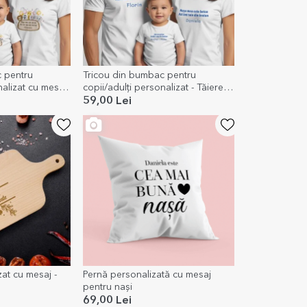
 pentru
Tricou din bumbac pentru
nalizat cu mesaj
copii/adulți personalizat - Tăiere
moț
59,00 Lei
at cu mesaj -
Pernă personalizată cu mesaj
pentru nași
69,00 Lei