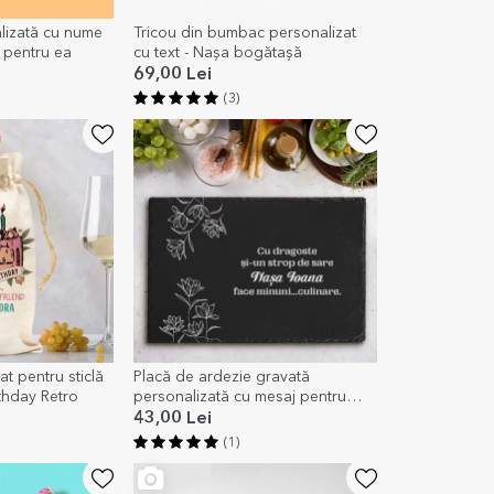
lizată cu nume
Tricou din bumbac personalizat
r pentru ea
cu text - Nașa bogătașă
69,00 Lei
(3)
at pentru sticlă
Placă de ardezie gravată
thday Retro
personalizată cu mesaj pentru
nașa
43,00 Lei
(1)