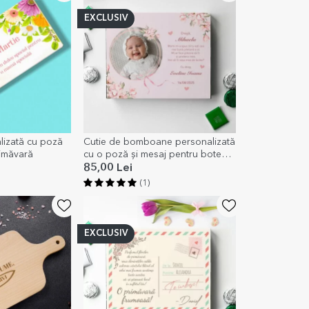
EXCLUSIV
lizată cu poză
Cutie de bomboane personalizată
primăvară
cu o poză și mesaj pentru botez -
Cerere nași
85,00 Lei
(1)
EXCLUSIV