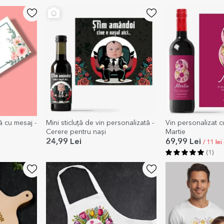
ă cu mesaj -
Mini sticluță de vin personalizată -
Vin personalizat c
Cerere pentru nași
Martie
24,99 Lei
69,99 Lei
/ 11 le
(1)