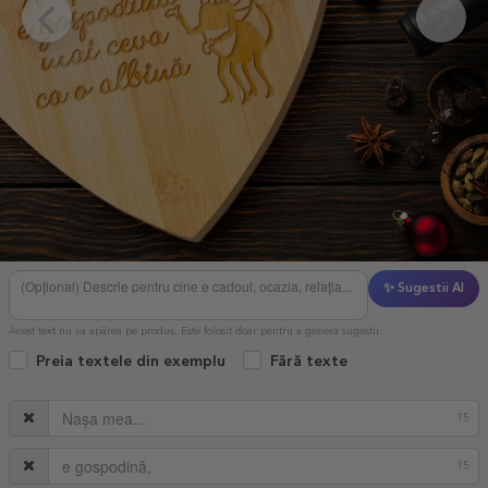
✨ Sugestii AI
Acest text nu va apărea pe produs. Este folosit doar pentru a genera sugestii.
Preia textele din exemplu
Fără texte
15
15