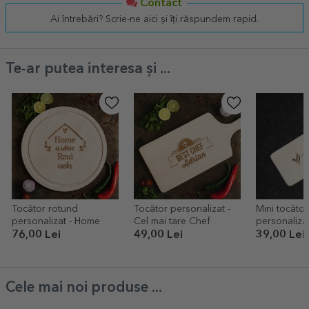
Contact
Ai întrebări? Scrie-ne aici și îți răspundem rapid.
Te-ar putea interesa și ...
Tocător rotund
Tocător personalizat -
Mini tocător
personalizat - Home
Cel mai tare Chef
personaliza
centru
76,00 Lei
49,00 Lei
39,00 Lei
Cele mai noi produse ...