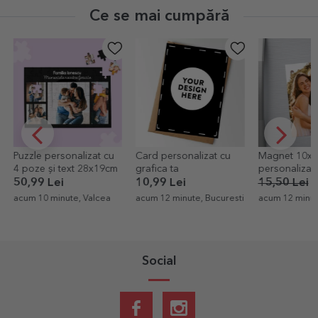
Ce se mai cumpără
Puzzle personalizat cu
Card personalizat cu
Magnet 10x1
4 poze și text 28x19cm
grafica ta
personalizat
50,99 Lei
10,99 Lei
15,50 Lei
1
acum 10 minute, Valcea
acum 12 minute, Bucuresti
acum 12 minut
Social