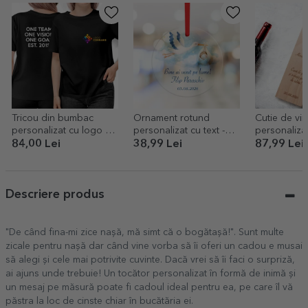
Tricou din bumbac
Ornament rotund
Cutie de vin
personalizat cu logo pe
personalizat cu text -
personalizat
față și text pe spate
Bine ai venit pe lume
inițiale - Flor
84,00 Lei
38,99 Lei
87,99 Lei
Descriere produs
"De când fina-mi zice nașă, mă simt că o bogătașă!". Sunt multe
zicale pentru nașă dar când vine vorba să îi oferi un cadou e musai
să alegi și cele mai potrivite cuvinte. Dacă vrei să îi faci o surpriză,
ai ajuns unde trebuie! Un tocător personalizat în formă de inimă și
un mesaj pe măsură poate fi cadoul ideal pentru ea, pe care îl vă
păstra la loc de cinste chiar în bucătăria ei.