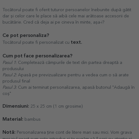
Tocătorul poate fi oferit tuturor persoanelor înebunite după gătit
dar și celor care le place să aibă cele mai arătoase accesorii de
bucătărie. Cred că deja ai pe cineva în minte, așa-i?
Ce pot personaliza?
text.
Tocătorul poate fi personalizat cu
Cum pot face personalizarea?
Pasul 1
: Completează câmpurile de text din partea dreaptă a
produsului
Pasul 2
: Apasă pe previzualizare pentru a vedea cum o să arate
produsul final
Pasul 3
: Cum ai terminat personalizarea, apasă butonul "Adaugă în
coș"
Dimensiuni:
25 x 25 cm (1 cm grosime)
Material:
bambus
Notă:
Personalizarea ține cont de litere mari sau mici. Vom grava
mesajul exact cum este introdus și te rugăm să îl scrii cu atenție și