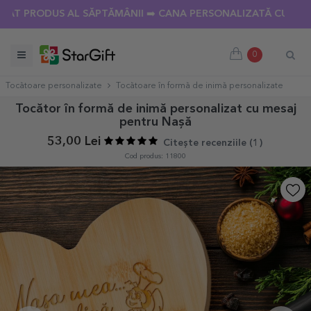
 PRODUS AL SĂPTĂMÂNII ➡️ CANA PERSONALIZATĂ CU 18 POZE
0
Tocătoare personalizate
Tocătoare în formă de inimă personalizate
Tocător în formă de inimă personalizat cu mesaj
pentru Nașă
53,00 Lei
Citește recenziile (
1
)
Cod produs: 11800