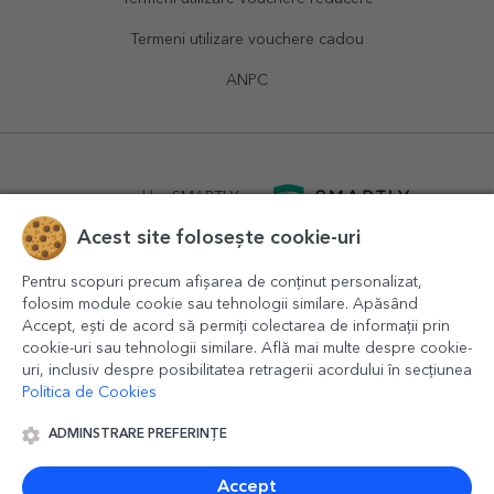
Termeni utilizare vouchere cadou
ANPC
powered by
SMARTLY.ro
Acest site folosește cookie-uri
logistics by
APACARGO.com
Pentru scopuri precum afișarea de conținut personalizat,
folosim module cookie sau tehnologii similare. Apăsând
Accept, ești de acord să permiți colectarea de informații prin
cookie-uri sau tehnologii similare. Află mai multe despre cookie-
uri, inclusiv despre posibilitatea retragerii acordului în secțiunea
Politica de Cookies
ADMINSTRARE PREFERINȚE
© 2016-2026
StarGift
Romania,
București
, strada
Copilului
nr. 6-12, parter
,
Sector 1
, cod postal
012178
,
email:
contact@stargift.ro
Accept