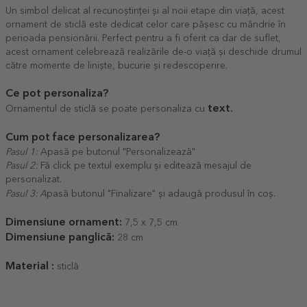
Un simbol delicat al recunoștinței și al noii etape din viață, acest
ornament de sticlă este dedicat celor care pășesc cu mândrie în
perioada pensionării. Perfect pentru a fi oferit ca dar de suflet,
acest ornament celebrează realizările de-o viață și deschide drumul
către momente de liniște, bucurie și redescoperire.
Ce pot personaliza?
text.
Ornamentul de sticlă se poate personaliza cu
Cum pot face personalizarea?
Pasul 1:
Apasă pe butonul "Personalizează"
Pasul 2:
Fă click pe textul exemplu și editează mesajul de
personalizat.
Pasul 3: A
pasă butonul "Finalizare" și adaugă produsul în coș.
Dimensiune ornament:
7,5 x 7,5 cm
Dimensiune panglică:
28 cm
Material :
sticlă