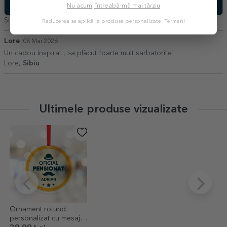
Nu acum, întreabă-mă mai târziu
Ștefănescu Zoica,
Galati
Reducerea se aplică la produse personalizate.
Termeni
Lore
08 Mai 2026
Un cadou inspirat , i-a plăcut foarte mult sarbatoritei
Lore,
Sibiu
Ultimele produse vizualizate
Ornament rotund
personalizat cu mesaj -