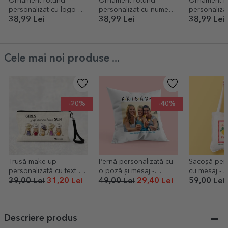
Ornament rotund
Ornament rotund
Ornament r
personalizat cu logo și
personalizat cu nume -
personaliza
mesaj - Sărbători
Merry christmas
și mesaj de
38,99 Lei
38,99 Lei
38,99 Lei
Fericite!
Cele mai noi produse ...
-20%
-40%
Trusă make-up
Pernă personalizată cu
Sacoșă pers
personalizată cu text -
o poză și mesaj -
cu 
Summer girls
FRIENDS
39,00 Lei
31,20 Lei
49,00 Lei
29,40 Lei
59,00 Lei
Descriere produs