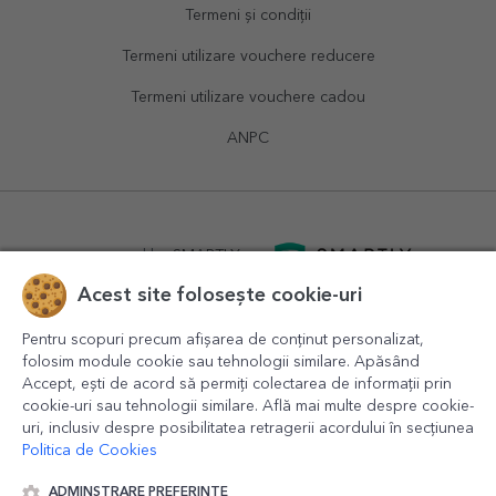
Termeni și condiții
Termeni utilizare vouchere reducere
Termeni utilizare vouchere cadou
ANPC
powered by
SMARTLY.ro
Acest site folosește cookie-uri
logistics by
APACARGO.com
Pentru scopuri precum afișarea de conținut personalizat,
folosim module cookie sau tehnologii similare. Apăsând
Accept, ești de acord să permiți colectarea de informații prin
cookie-uri sau tehnologii similare. Află mai multe despre cookie-
uri, inclusiv despre posibilitatea retragerii acordului în secțiunea
Politica de Cookies
ADMINSTRARE PREFERINȚE