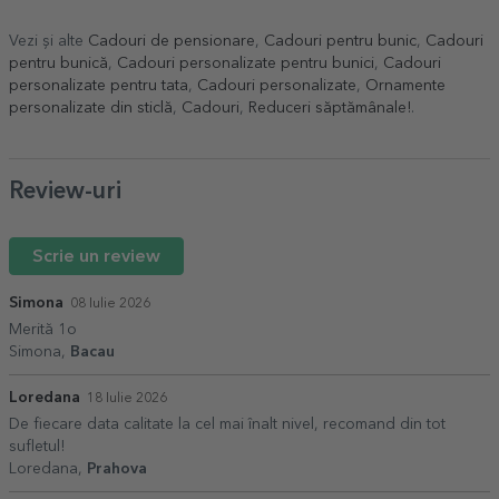
Vezi și alte
Cadouri de pensionare
,
Cadouri pentru bunic
,
Cadouri
pentru bunică
,
Cadouri personalizate pentru bunici
,
Cadouri
personalizate pentru tata
,
Cadouri personalizate
,
Ornamente
personalizate din sticlă
,
Cadouri
,
Reduceri săptămânale!
.
Review-uri
Scrie un review
Simona
08 Iulie 2026
Merită 1o
Simona,
Bacau
Loredana
18 Iulie 2026
De fiecare data calitate la cel mai înalt nivel, recomand din tot
sufletul!
Loredana,
Prahova