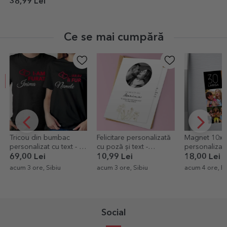
Pensionare
38,99 Lei
Ce se mai cumpără
Felicitare personalizată
Magnet 10x15 cm
Felicitare pe
cu poză și text -
personalizat cu text și 4
cu o poză
Elegance
poze - Happy birthday
10,99 Lei
18,00 Lei
10,99 Lei
6
acum 3 ore, Sibiu
acum 4 ore, Bucuresti
acum 4 ore, Do
Social