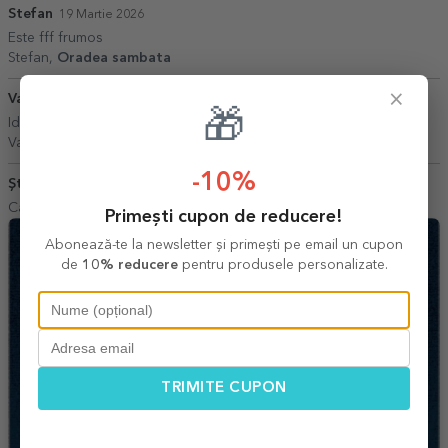
Stefan
19 Martie 2026
Este fff frumos
Stefan,
Oradea sambata
×
Valeria
09 Martie 2026
🎁
Idei frumoase, satisfac multe cerinte si pret la indemana oricui
Valeria,
Bucuresti
-10%
Ștefănescu Zoica
26 Iulie 2026
Calitate garantata!
Primești cupon de reducere!
Abonează-te la newsletter și primești pe email un cupon
de
10% reducere
pentru produsele personalizate.
TRIMITE CUPON