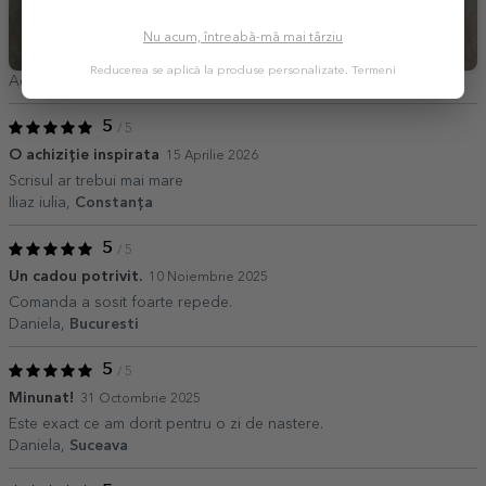
Nu acum, întreabă-mă mai târziu
Reducerea se aplică la produse personalizate.
Termeni
Adriana,
Pitesti
5
/ 5
O achiziție inspirata
15 Aprilie 2026
Scrisul ar trebui mai mare
Iliaz iulia,
Constanța
5
/ 5
Un cadou potrivit.
10 Noiembrie 2025
Comanda a sosit foarte repede.
Daniela,
Bucuresti
5
/ 5
Minunat!
31 Octombrie 2025
Este exact ce am dorit pentru o zi de nastere.
Daniela,
Suceava