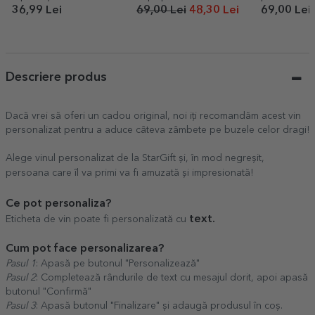
poză landscape
poze și mes
36,99 Lei
69,00 Lei
48,30 Lei
69,00 Lei
ani
Descriere produs
Dacă vrei să oferi un cadou original, noi iți recomandăm acest vin
personalizat pentru a aduce câteva zâmbete pe buzele celor dragi!
Alege vinul personalizat de la StarGift și, în mod negreșit,
persoana care îl va primi va fi amuzată și impresionată!
Ce pot personaliza?
text.
Eticheta de vin poate fi personalizată cu
Cum pot face personalizarea?
Pasul 1
: Apasă pe butonul "Personalizează"
Pasul 2
: Completează rândurile de text cu mesajul dorit, apoi apasă
butonul "Confirmă"
Pasul 3
: Apasă butonul "Finalizare" și adaugă produsul în coș.