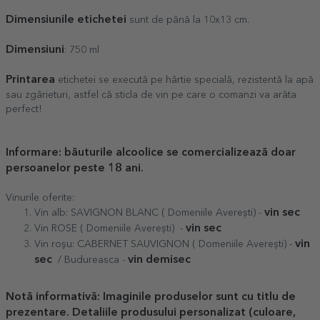
Dimensiunile etichetei
sunt de până la 10x13 cm.
Dimensiuni
: 750 ml
Printarea
etichetei se execută pe hârtie specială, rezistentă la apă
sau zgârieturi, astfel că sticla de vin pe care o comanzi va arăta
perfect!
Informare: băuturile alcoolice se comercializează doar
persoanelor peste 18 ani.
Vinurile oferite:
vin sec
Vin alb: SAVIGNON BLANC ( Domeniile Averești) -
vin sec
Vin ROSE ( Domeniile Averești) -
vin
Vin roșu: CABERNET SAUVIGNON ( Domeniile Averești) -
sec
vin demisec
/ Budureasca -
Notă informativă: Imaginile produselor sunt cu titlu de
prezentare. Detaliile produsului personalizat (culoare,