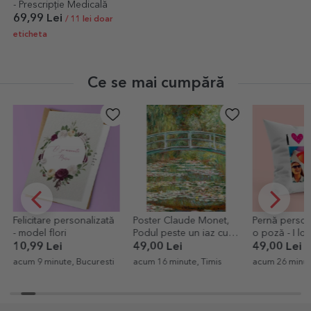
- Prescripție Medicală
69,99 Lei
/ 11 lei doar
eticheta
Ce se mai cumpără
Felicitare personalizată
Poster Claude Monet,
Pernă person
- model flori
Podul peste un iaz cu
o poză - I lo
nuferi 1899
10,99 Lei
49,00 Lei
49,00 Lei
acum 9 minute, Bucuresti
acum 16 minute, Timis
acum 26 minut