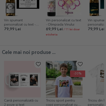
Vin spumant
Vin personalizat cu text
Vin spuman
personalizat cu text -
- Olimpiada Vinului
personaliza
Classic
Gold
79,99 Lei
69,99 Lei
79,99 Lei
/ 11 lei doar
eticheta
Cele mai noi produse ...
-30%
Cană personalizată cu
Tricou sport pentru
Tricou din 
2 poze și text
copii personalizat cu
personaliza