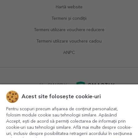
Hartă website
Termeni și condiții
Termeni utilizare vouchere reducere
Termeni utilizare vouchere cadou
ANPC
powered by
SMARTLY.ro
Acest site folosește cookie-uri
logistics by
APACARGO.com
Pentru scopuri precum afișarea de conținut personalizat,
folosim module cookie sau tehnologii similare. Apăsând
Accept, ești de acord să permiți colectarea de informații prin
cookie-uri sau tehnologii similare. Află mai multe despre cookie-
uri, inclusiv despre posibilitatea retragerii acordului în secțiunea