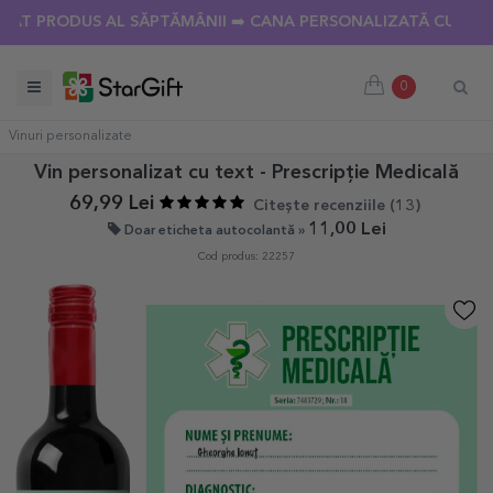
UMMER SALE 🌴 PÂNĂ LA -40% REDUCERE LA PESTE 100 DE CA
RODUS AL SĂPTĂMÂNII ➡️ CANA PERSONALIZATĂ CU 18 POZE
0
Vinuri personalizate
Vin personalizat cu text - Prescripție Medicală
69,99 Lei
Citește recenziile (
13
)
11,00 Lei
Doar eticheta autocolantă »
Cod produs: 22257