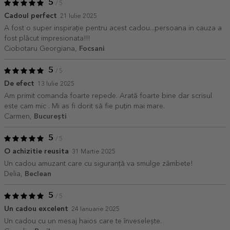
5
/ 5
Cadoul perfect
21 Iulie 2025
A fost o super inspirație pentru acest cadou...persoana in cauza a
fost plăcut impresionata!!!
Ciobotaru Georgiana,
Focsani
5
/ 5
De efect
13 Iulie 2025
Am primit comanda foarte repede. Arată foarte bine dar scrisul
este cam mic . Mi as fi dorit să fie puțin mai mare.
Carmen,
București
5
/ 5
O achizitie reusita
31 Martie 2025
Un cadou amuzant care cu siguranță va smulge zâmbete!
Delia,
Beclean
5
/ 5
Un cadou excelent
24 Ianuarie 2025
Un cadou cu un mesaj haios care te înveselește.