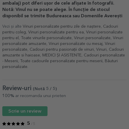
ambalaj) pot diferi ușor de cele afișate în fotografii.
Notă: Vinul nu se poate alege. În funcție de stocul
disponibil se trimite Budureasca sau Domeniile Averești
Vezi și alte
Vinuri personalizate pentru zile de naștere
,
Cadouri
pentru coleg
,
Vinuri personalizate pentru ea
,
Vinuri personalizate
pentru el
,
Toate vinurile personalizate
,
Vinuri personalizate
,
Vinuri
personalizate amuzante
,
Vinuri personalizate cu mesaj
,
Vinuri
personalizate
,
Cadouri pentru pasionații de vinuri
,
Vinuri
,
Cadouri
amuzante si haioase
,
MEDICI ȘI ASISTENTE
,
Cadouri personalizate
- Meserii
,
Toate cadourile personalizate pentru meserii
,
Băuturi
personalizate
.
Review-uri
(Notă
5
/ 5
)
100%
ar recomanda unui prieten
Scrie un review
5
/ 5