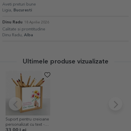
Aveti preturi bune
Ligia,
Bucuresti
Dinu Radu
18 Aprilie 2026
Calitate si promtitudine
Dinu Radu,
Alba
Ultimele produse vizualizate
Suport pentru creioane
personalizat cu text -
Flori pentru tine
33,00 Lei