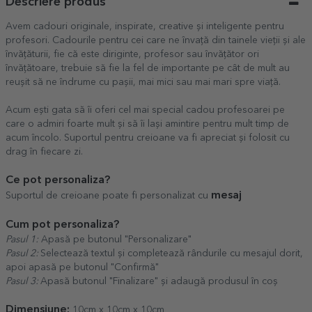
Descriere produs
Avem cadouri originale, inspirate, creative și inteligente pentru
profesori. Cadourile pentru cei care ne învață din tainele vieții și ale
învățăturii, fie că este diriginte, profesor sau învățător ori
învățătoare, trebuie să fie la fel de importante pe cât de mult au
reușit să ne îndrume cu pașii, mai mici sau mai mari spre viață.
Acum ești gata să îi oferi cel mai special cadou profesoarei pe
care o admiri foarte mult și să îi lași amintire pentru mult timp de
acum încolo. Suportul pentru creioane va fi apreciat și folosit cu
drag în fiecare zi.
Ce pot personaliza?
mesaj
Suportul de creioane poate fi personalizat cu
Cum pot personaliza?
Pasul 1:
Apasă pe butonul "Personalizare"
Pasul 2:
Selectează textul și completează rândurile cu mesajul dorit,
apoi apasă pe butonul "Confirmă"
Pasul 3:
Apasă butonul "Finalizare" și adaugă produsul în coș
Dimensiune:
10cm x 10cm x 10cm