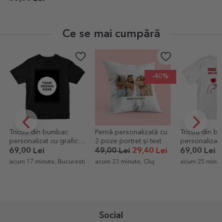
Ce se mai cumpără
-40%
Tricou din bumbac
Pernă personalizată cu
Tricou din b
personalizat cu grafica
2 poze portret și text
personalizat 
ta portret
Wine
69,00 Lei
49,00 Lei
29,40 Lei
69,00 Lei
acum 17 minute, Bucuresti
acum 23 minute, Cluj
acum 25 minut
Social