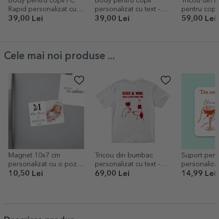
Body pentru copii FC
Body pentru copii
Tricou din 
Rapid personalizat cu
personalizat cu text -
pentru copii
mesaj - 100% Rapidist
Grinch
personalizat
39,00 Lei
39,00 Lei
59,00 Lei
Ajutorul lui
Cele mai noi produse ...
Magnet 10x7 cm
Tricou din bumbac
Suport pent
personalizat cu o poză
personalizat cu text -
personaliza
și text - Mărturie de
Wine
The cocktail
10,50 Lei
69,00 Lei
14,99 Lei
botez