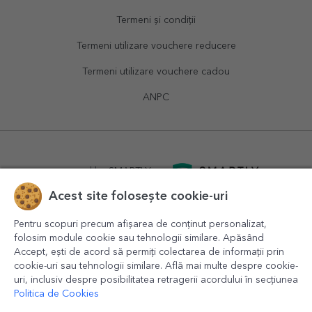
Termeni și condiții
Termeni utilizare vouchere reducere
Termeni utilizare vouchere cadou
ANPC
powered by
SMARTLY.ro
Acest site folosește cookie-uri
logistics by
APACARGO.com
Pentru scopuri precum afișarea de conținut personalizat,
folosim module cookie sau tehnologii similare. Apăsând
Accept, ești de acord să permiți colectarea de informații prin
cookie-uri sau tehnologii similare. Află mai multe despre cookie-
uri, inclusiv despre posibilitatea retragerii acordului în secțiunea
Politica de Cookies