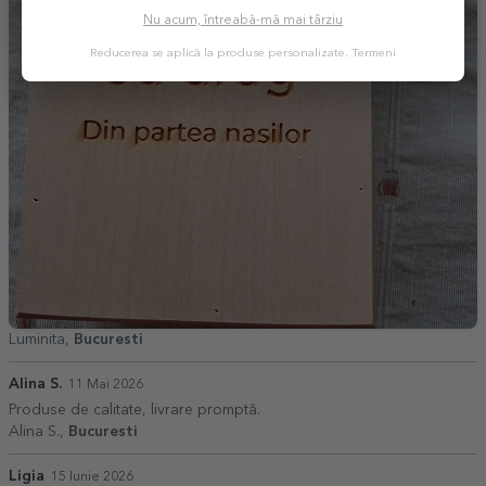
Nu acum, întreabă-mă mai târziu
Reducerea se aplică la produse personalizate.
Termeni
Luminita,
Bucuresti
Alina S.
11 Mai 2026
Produse de calitate, livrare promptă.
Alina S.,
Bucuresti
Ligia
15 Iunie 2026