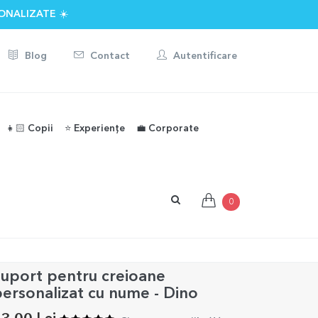
ONALIZATE ☀️
Blog
Contact
Autentificare
👧🏻 Copii
⭐️ Experiențe
💼 Corporate
0
uport pentru creioane
ersonalizat cu nume - Dino