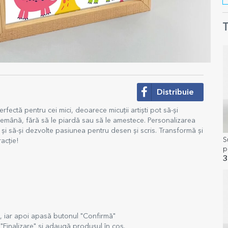
T
Distribuie
fectă pentru cei mici, deoarece micuții artiști pot să-și
demână, fără să le piardă sau să le amestece. Personalizarea
i și să-și dezvolte pasiunea pentru desen și scris. Transformă și
S
racție!
p
t
3
t, iar apoi apasă butonul "Confirmă"
Finalizare" și adaugă produsul în coș.