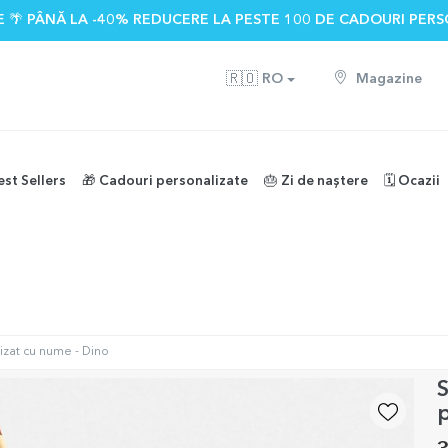
 🌴 PÂNĂ LA -40% REDUCERE LA PESTE 100 DE CADOURI PERS
🇷🇴
RO
Magazine
est Sellers
🎁 Cadouri personalizate
🎂 Zi de naștere
🗓️ Ocazii
izat cu nume - Dino
S
p