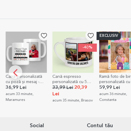
EXCLUSIV
-40%
Cană espresso
Ramă foto de birou
Pungă cadou Sta
personalizată cu 5
personalizată cu text
4,99 Lei
poze și text - Amintiri
și o poză - La mulți
33,99 Lei
20,39
59,99 Lei
acum 37 minute,
ani!
Lei
acum 36 minute,
Bucuresti
Constanta
acum 35 minute, Brasov
Social
Contul tău