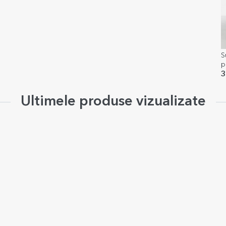
S
p
E
3
Ultimele produse vizualizate