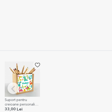
Suport pentru
creioane personalizat
cu nume - Dino
33,00 Lei