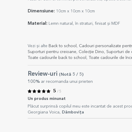
Dimensiune:
10cm x 10cm x 10cm
Material:
Lemn natural, în straturi, finisat și MDF
Vezi și alte
Back to school
,
Cadouri personalizate pentr
Suporturi pentru creioane
,
Colecție Dino
,
Suporturi de 
Toate cadourile back to school
,
Toate cadourile de înc
Review-uri
(Notă
5
/ 5
)
100%
ar recomanda unui prieten
5
/ 5
Un produs minunat
Plăcut surprinsă copilul meu este incantat de acest p
Georgiana Voica,
Dâmbovița