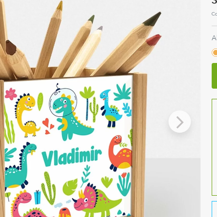
3
Co
A