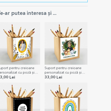
e-ar putea interesa și ...
uport pentru creioane
Suport pentru creioane
ersonalizat cu poză și
personalizat cu poză și
ext
text - Animăluțe
3,00 Lei
33,00 Lei