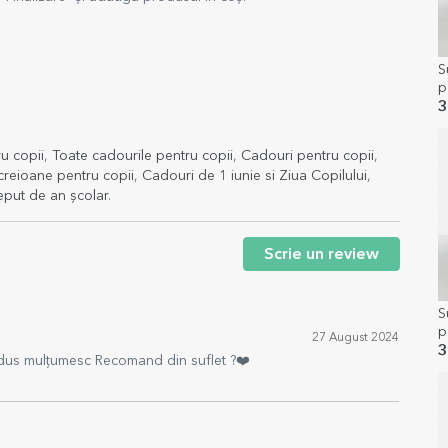
S
p
t
3
u copii
,
Toate cadourile pentru copii
,
Cadouri pentru copii
,
creioane pentru copii
,
Cadouri de 1 iunie si Ziua Copilului
,
eput de an școlar
.
Scrie un review
S
p
27 August 2024
B
3
rodus mulțumesc Recomand din suflet ?❤️