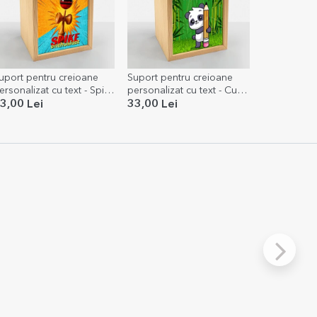
uport pentru creioane
Suport pentru creioane
ersonalizat cu text - Spike
personalizat cu text - Cute
nthusiast
Panda
3,00 Lei
33,00 Lei