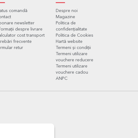
tatus comandă
Despre noi
ontact
Magazine
onare newsletter
Politica de
formații despre livrare
confidențialitate
lculator cost transport
Politica de Cookies
trebări frecvente
Hartă website
rmular retur
Termeni și condiții
Termeni utilizare
vouchere reducere
Termeni utilizare
vouchere cadou
ANPC