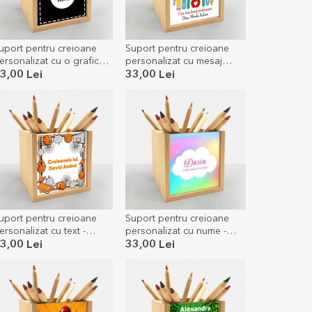
uport pentru creioane
Suport pentru creioane
ersonalizat cu o grafica
personalizat cu mesaj
a
pentru profesoară
3,00 Lei
33,00 Lei
uport pentru creioane
Suport pentru creioane
ersonalizat cu text -
personalizat cu nume -
aschet
Curcubeu
3,00 Lei
33,00 Lei