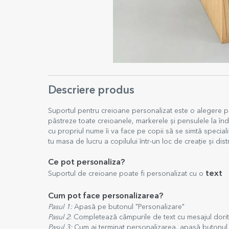
Descriere produs
Suportul pentru creioane personalizat este o alegere per
păstreze toate creioanele, markerele și pensulele la în
cu propriul nume îi va face pe copii să se simtă special
tu masa de lucru a copilului într-un loc de creație și dist
Ce pot personaliza?
text
Suportul de creioane poate fi personalizat cu o
Cum pot face personalizarea?
Pasul 1:
Apasă pe butonul "Personalizare"
Pasul 2
: Completează câmpurile de text cu mesajul dori
Pasul 3:
Cum ai terminat personalizarea, apasă butonul "