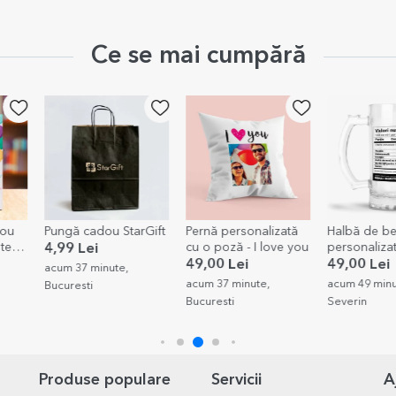
Ce se mai cumpără
rGift
Pernă personalizată
Halbă de bere
Pernă perso
cu o poză - I love you
personalizată cu text
cu 8 poze și
- Valori nutriționale
49,00 Lei
49,00 Lei
49,00 Lei
amuzante
acum 37 minute,
acum 49 minute, Caras-
acum 52 minu
Bucuresti
Severin
Produse populare
Servicii
A