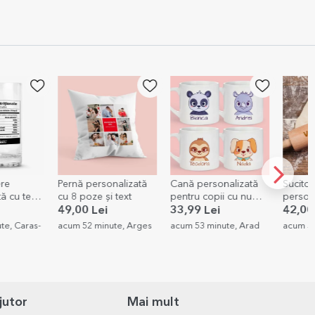
nalizată
Cană personalizată
Sucitor de lemn
Tablou
 text
pentru copii cu nume
personalizat -
persona
- Animăluț simpatic
MasterChef în
poze
33,99 Lei
42,00 Lei
122,0
bucătărie
Lei
te, Arges
acum 53 minute, Arad
acum 59 minute, Iasi
acum 1 
jutor
Mai mult