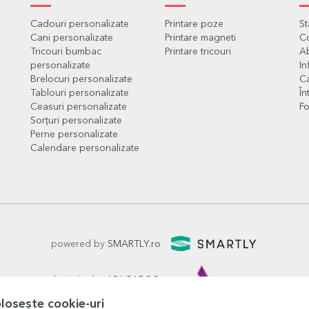
Cadouri personalizate
Printare poze
S
Cani personalizate
Printare magneti
C
Tricouri bumbac
Printare tricouri
Ab
personalizate
In
Brelocuri personalizate
Ca
Tablouri personalizate
În
Ceasuri personalizate
Fo
Sorțuri personalizate
Perne personalizate
Calendare personalizate
powered by
SMARTLY.ro
logistics by
APACARGO.com
olosește cookie-uri