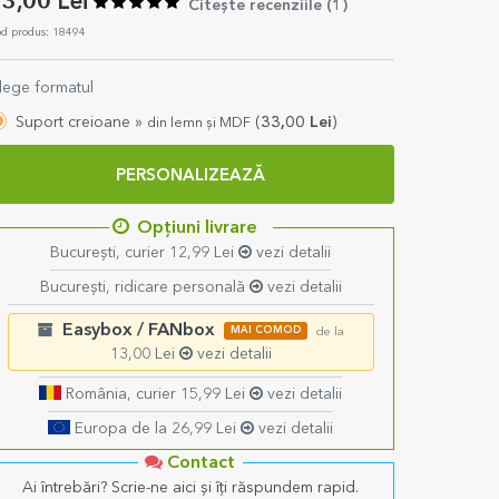
3,00 Lei
Citește recenziile (
1
)
d produs: 18494
lege formatul
Suport creioane »
(
33,00
Lei
)
din lemn și MDF
PERSONALIZEAZĂ
Opțiuni livrare
București, curier 12,99 Lei
vezi detalii
București, ridicare personală
vezi detalii
Easybox / FANbox
MAI COMOD
de la
13,00 Lei
vezi detalii
România, curier 15,99 Lei
vezi detalii
Europa de la 26,99 Lei
vezi detalii
Contact
Ai întrebări? Scrie-ne aici și îți răspundem rapid.