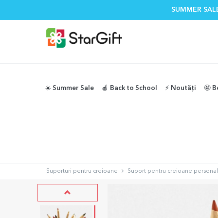
SUMMER SALE
☀️ Summer Sale
🍎 Back to School
⚡️ Noutăți
🤩 B
Suporturi pentru creioane
Suport pentru creioane personal