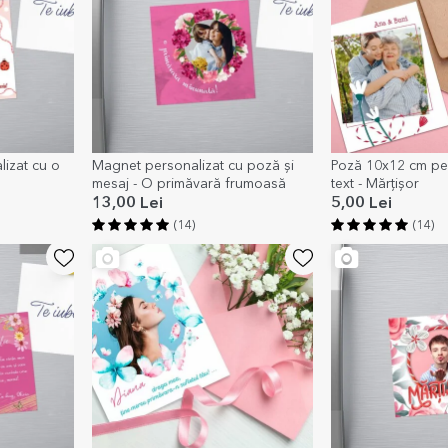
izat cu o
Magnet personalizat cu poză și
Poză 10x12 cm per
mesaj - O primăvară frumoasă
text - Mărțișor
13,00 Lei
5,00 Lei
(14)
(14)