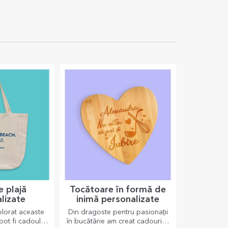
sonalizat cu
Magnet FC Rapid 10x10
o spring
personalizat cu nume și mesaj -
Mărțișor
13,00 Lei
e plajă
Tocătoare în formă de
lizate
inimă personalizate
lorat aceaste
Din dragoste pentru pasionații
pot fi cadoul
în bucătărie am creat cadouri în