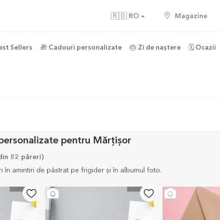
🇷🇴
RO
Magazine
est Sellers
🎁 Cadouri personalizate
🎂 Zi de naștere
🗓️ Ocazii
personalizate pentru Mărțișor
din 82 păreri
)
 în amintiri de păstrat pe frigider și în albumul foto.