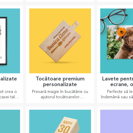
i perfecte
numele destinatarului și alături
ideal pentru o 
bucătărie.
de un mesaj pe măsură.
sau de ce nu un
în colecția t
alizate
Tocătoare premium
Lavete pent
personalizate
ecrane, o
persona
pot crea o
Presară magie în bucătărie cu
Perfecte să le
casei tale,
ajutorul tocătoarelor
îndemână sau să
ourile și
personalizate.
tare simpatic 
poveste!