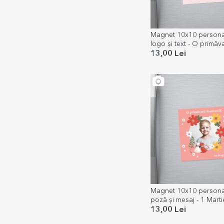
Magnet 10x10 personal
logo și text - O primăv
frumoasă!
13,00 Lei
Magnet 10x10 personal
poză și mesaj - 1 Marti
13,00 Lei