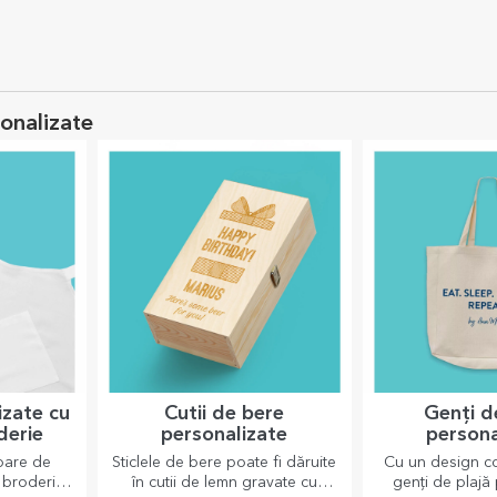
lizată cu o
Magnet 10x10 personalizat cu o
Magnet 10x15 per
poză și text - 8 Martie
poză și text - Hell
13,00 Lei
15,50 Lei
sonalizate
izate cu
Cutii de bere
Genți d
derie
personalizate
persona
oare de
Sticlele de bere poate fi dăruite
Cu un design co
n broderie
în cutii de lemn gravate cu
genți de plajă 