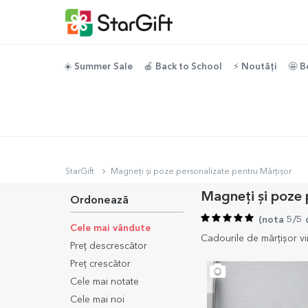
☀️ Summer Sale
🍎 Back to School
⚡️ Noutăți
🤩 B
StarGift
Magneți și poze personalizate pentru Mărțișor
Magneți și poze 
Ordonează
(
nota 5/5 
Cele mai vândute
Cadourile de mărțișor vin
Preț descrescător
Preț crescător
Cele mai notate
Cele mai noi