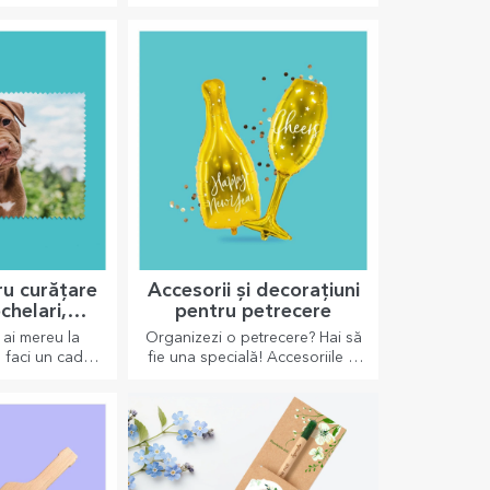
persoana dragă
formă de inimă pentru cele mai
 nou accesoriu
pricepute gospodine.
a de genți.
ru curățare
Accesorii și decorațiuni
chelari,
pentru petrecere
lizate
 ai mereu la
Organizezi o petrecere? Hai să
 faci un cadou
fie una specială! Accesoriile și
celor dragi.
decorațiunile de petrecere au
rolul de a înveseli atmosfera.