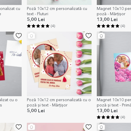
nalizat cu
Poză 10x12 cm personalizată cu
Magnet 10x10 pers
e
text - Fluturi
poză - Mărțișor
5,00 Lei
13,00 Lei
(4)
(4)
izat cu o
Poză 10x12 cm personalizată cu o
Magnet 10x10 per
s
poză și text - Mărțișor
poză și text - Prim
5,00 Lei
13,00 Lei
(4)