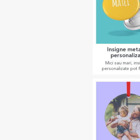
Insigne meta
personaliz
Mici sau mari, in
personalizate pot f
bucurie atunci câ
personalizate. Un
aducător de noroc, 
voie bună!