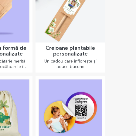
n formă de
Creioane plantabile
sonalizate
personalizate
cătărie merită
Un cadou care înflorește și
Tocătoarele în
aduce bucurie
 sunt perfecte
deliciile gata
ate.