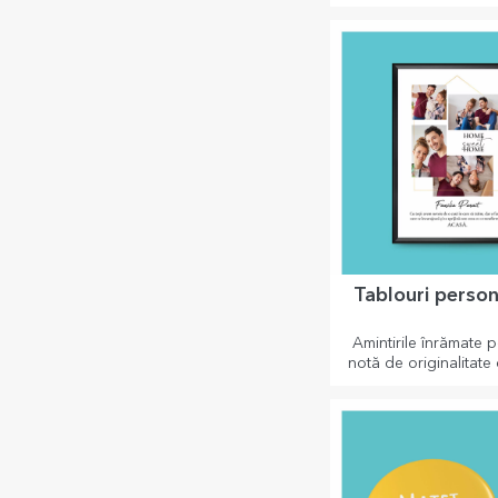
sau poze sunt cadour
pentru pasionații în 
Tablouri person
Amintirile înrămate 
notă de originalitate 
personalizează tabl
crează-ți propria 