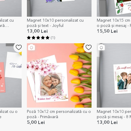
izat cu
Magnet 10x10 personalizat cu
Magnet 10x15 cm 
ară
poză și text - Joyful
o poză și mesaj - F
13,00 Lei
15,50 Lei
(1)
izat cu o
Poză 10x12 cm personalizată cu o
Magnet 10x10 pers
e
poză - Primăvară
poză și mesaj - 8 
5,00 Lei
13,00 Lei