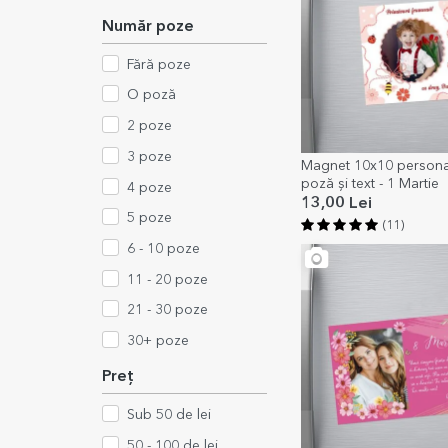
Număr poze
Fără poze
O poză
2 poze
3 poze
Magnet 10x10 personal
poză și text - 1 Martie
4 poze
13,00 Lei
5 poze
(11)
6 - 10 poze
11 - 20 poze
21 - 30 poze
30+ poze
Preț
Sub 50 de lei
50 - 100 de lei