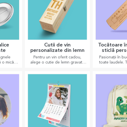
lice
Cutii de vin
Tocătoare î
ate
personalizate din lemn
sticlă per
signele
Pentru un vin oferit cadou,
Pasionații în bu
i o mică
alege o cutie de lemn gravată
toate laudele. 
nd vin
cu cele mai deosebite mesaje
formă de sticlă
 obiect
gravate.
pentru a servi 
zâmbete și
prepar