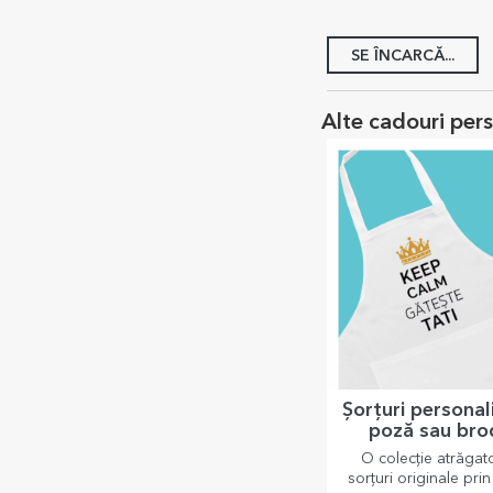
Poză 10x12 cm persona
poză - Mărțișor
5,00 Lei
Alte cadouri per
Șorțuri personal
poză sau bro
O colecție atrăgat
sorțuri originale pri