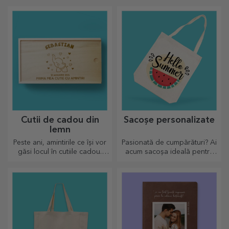
stârnească emoții!
licență oficială Rapid, în
parteneriat cu echipa alb-
vișinie
Cutii de cadou din
Sacoșe personalizate
lemn
Peste ani, amintirile ce își vor
Pasionată de cumpărături? Ai
găsi locul în cutiile cadou.
acum sacoșa ideală pentru
Personalizează cu cel mai
micile cumpărături,
original mesaj.
încăpătoare și foarte chic.