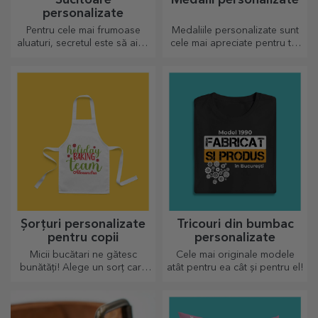
Sucitoare
Medalii personalizate
personalizate
Pentru cele mai frumoase
Medaliile personalizate sunt
aluaturi, secretul este să aibă
cele mai apreciate pentru tot
în palmares sucitoarele
efortul depus. Personalizează
noastre magice. Plăcintele o
și recunoaște-i meritele!
să iasă divin de bune!
Șorțuri personalizate
Tricouri din bumbac
pentru copii
personalizate
Micii bucătari ne gătesc
Cele mai originale modele
bunătăți! Alege un sorț care
atât pentru ea cât și pentru el!
să îl reprezinte și fă echipă cu
el în bucătărie!