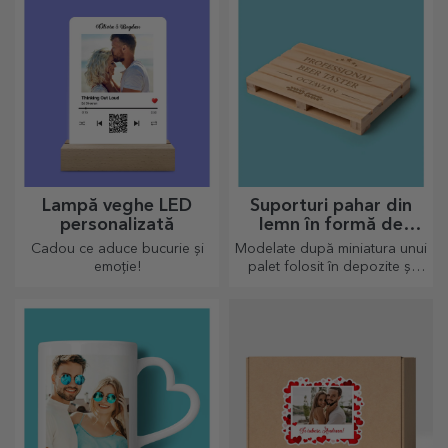
originale.
Lampă veghe LED
Suporturi pahar din
personalizată
lemn în formă de
palet
Cadou ce aduce bucurie și
Modelate după miniatura unui
emoție!
palet folosit în depozite și
transport, oferind un aspect
autentic