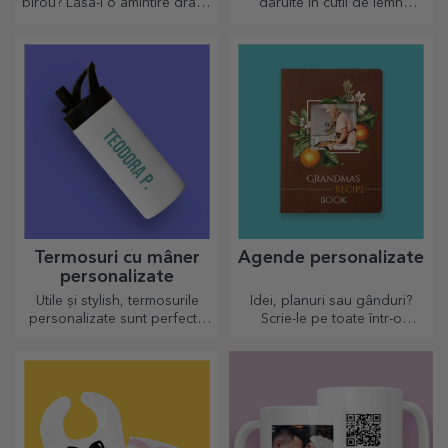
birou? Lasă-i o amintire dragă
dăruite în cutii de lemn
cu ajutorul suporturilor
gravate cu numele
personalizate pentru mesaj.
destinatarului și alături de un
mesaj pe măsură.
Termosuri cu mâner
Agende personalizate
personalizate
Utile și stylish, termosurile
Idei, planuri sau gânduri?
personalizate sunt perfecte
Scrie-le pe toate într-o
pentru a savura băutura
agendă personalizată și
preferată indiferent de sezon.
păstrează toate amintirile
aproape.