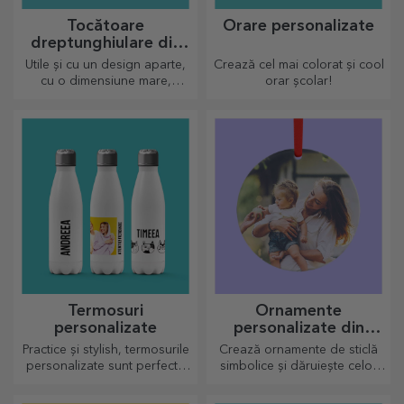
Tocătoare
Orare personalizate
dreptunghiulare din
bambus
Utile și cu un design aparte,
Crează cel mai colorat și cool
cu o dimensiune mare,
orar școlar!
tocătoarele gravate sunt
perfecte pentru cele mai
apetisante bunătăți pregătite
în bucătărie.
Termosuri
Ornamente
personalizate
personalizate din
sticlă
Practice și stylish, termosurile
Crează ornamente de sticlă
personalizate sunt perfecte
simbolice și dăruiește celor
pentru a savura băutura
dragi cadouri originale și
preferată, rece când e vară și
unice!