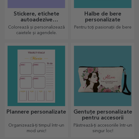
Stickere, etichete
Halbe de bere
autoadezive
personalizate
personalizate
Colorează și personalizează
Pentru toți pasionații de bere
caietele și agendele.
Plannere personalizate
Gentuțe personalizate
pentru accesorii
Organizează-ți timpul într-un
Păstrează-ți accesoriile într-un
mod unic!
singur loc!