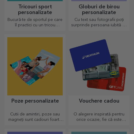
Tricouri sport
Globuri de birou
personalizate
personalizate
Bucură-te de sportul pe care
Cu text sau fotografii poți
îl practici cu un tricou
surprinde persoana iubită cu
personalizat, cu nume sau
un accesoriu deosebit de
poză, el poate ajunge
birou.
preferatul tău!
Poze personalizate
Vouchere cadou
Cutii de amintiri, poze sau
O alegere inspirată pentru
magneți sunt cadouri foarte
orice ocazie, fie că este
apreciate. Alege cele mai
vorba de aniversări, sărbători
dragi poze și oferă cadouri
sau alte momente speciale.