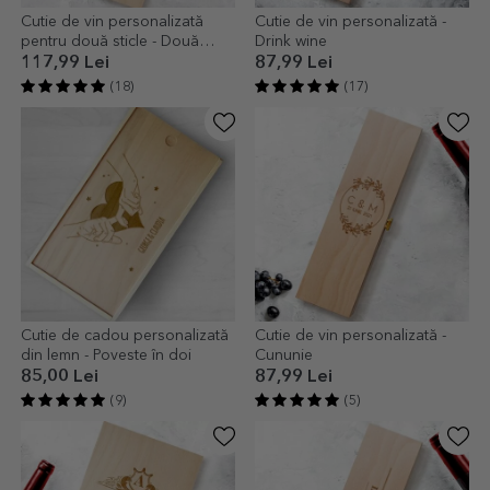
Cutie de vin personalizată
Cutie de vin personalizată -
pentru două sticle - Două
Drink wine
suflete
117,99 Lei
87,99 Lei
(18)
(17)
Cutie de cadou personalizată
Cutie de vin personalizată -
din lemn - Poveste în doi
Cununie
85,00 Lei
87,99 Lei
(9)
(5)