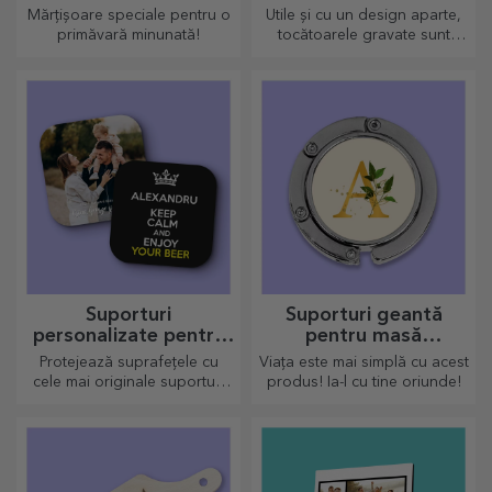
mărțișor piramidă
Mărțișoare speciale pentru o
Utile și cu un design aparte,
primăvară minunată!
tocătoarele gravate sunt
perfecte pentru cele mai
apetisante bunătăți pregătite
în bucătărie.
Suporturi
Suporturi geantă
personalizate pentru
pentru masă
pahare
personalizate
Protejează suprafețele cu
Viața este mai simplă cu acest
cele mai originale suporturi
produs! Ia-l cu tine oriunde!
pentru pahare.