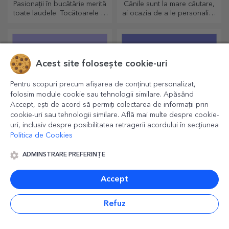
Pasionații în bucătărie merită
Cănile sunt la mare căutare,
toate laudele. Tocătoarele în
ai ocazia de a le personaliza
formă de sticlă sunt perfecte
și să le iei și cu tine oriunde,
pentru a servi deliciile gata
pentru că cele emailate nu se
preparate.
sparg.
Acest site folosește cookie-uri
Pentru scopuri precum afișarea de conținut personalizat,
folosim module cookie sau tehnologii similare. Apăsând
Accept, ești de acord să permiți colectarea de informații prin
cookie-uri sau tehnologii similare. Află mai multe despre cookie-
uri, inclusiv despre posibilitatea retragerii acordului în secțiunea
Politica de Cookies
Felicitări și carduri
Bere la doză
personalizate
personalizată
ADMINSTRARE PREFERINȚE
Adaugă nota de originalitate
Savurează o bere la doză cu
cadoului pe care vrei să îl
mesaje sau design-uri
Accept
oferi. Completează cadoul cu
haioase!
un card sau o felicitare
personalizată.
Refuz