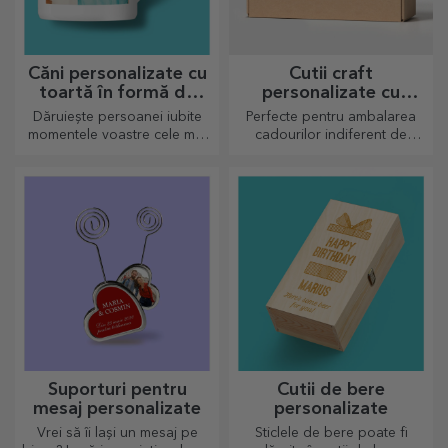
Căni personalizate cu
Cutii craft
toartă în formă de
personalizate cu
inimă
sticker
Dăruiește persoanei iubite
Perfecte pentru ambalarea
momentele voastre cele mai
cadourilor indiferent de
dragi prin căni personalizate
ocazie.
cu toartă în formă de inimă.
Suporturi pentru
Cutii de bere
mesaj personalizate
personalizate
Vrei să îi lași un mesaj pe
Sticlele de bere poate fi