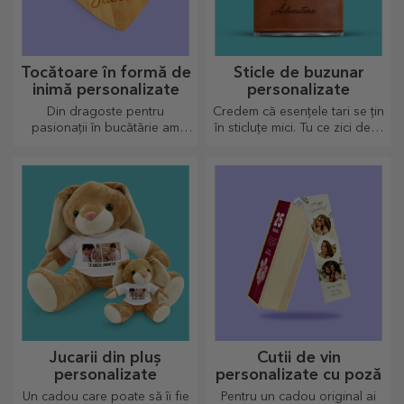
Tocătoare în formă de
Sticle de buzunar
inimă personalizate
personalizate
Din dragoste pentru
Credem că esențele tari se țin
pasionații în bucătărie am
în sticluțe mici. Tu ce zici de o
creat cadouri în formă de
sticlă de buzunar
inimă pentru cele mai
personalizată?
pricepute gospodine.
Jucarii din pluș
Cutii de vin
personalizate
personalizate cu poză
Un cadou care poate să îi fie
Pentru un cadou original ai