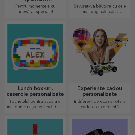
personalizate
Pentru momentele cu
Savurați-vă băutura cu cele
adevărat speciale!
mai originale căni
personalizate.
Lunch box-uri,
Experiențe cadou
caserole personalizate
personalizate
Pachețelul pentru scoală e
Indiferent de ocazie, oferă
mai bun cu așa un lunch-box,
cadou o experiență
personalizează-l și
memorabilă - aminitiri de
pregătește-l pe cel mic de o
neuitat, adrenalină sau
nouă zi!
relaxare.