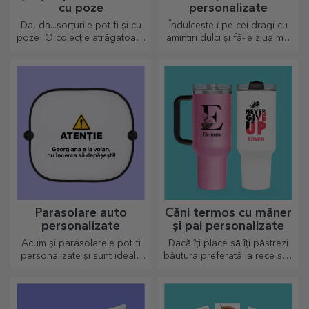
cu poze
personalizate
Da, da...șorțurile pot fi și cu
Îndulcește-i pe cei dragi cu
poze! O colecție atrăgatoare
amintiri dulci și fă-le ziua mai
de sorțuri originale.
frumoasă! Alege modelul
care îți place și oferă un
cadou dulce personalizat!
Parasolare auto
Căni termos cu mâner
personalizate
și pai personalizate
Acum și parasolarele pot fi
Dacă îți place să îți păstrezi
personalizate și sunt ideale
băutura preferată la rece sau
pentru a minimiza căldura din
dacă vrei să păstrezi cafeaua
mașină.
fierbinte atunci când pleci la
drum lung, termosul nostru
este perfect pentru astfel de