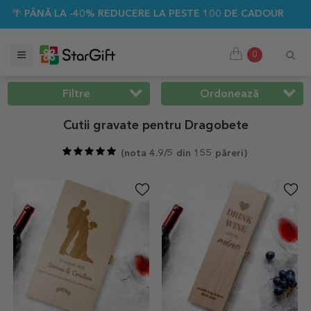
% REDUCERE LA PESTE 100 DE CADOURI PERSONALIZATE ☀️
0
Filtre
Ordonează
Cutii gravate pentru Dragobete
(
nota 4.9/5 din 155 păreri
)