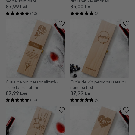
model inimioare
din lemn - Memories
87,99 Lei
85,00 Lei
(12)
(7)
Cutie de vin personalizată -
Cutie de vin personalizată cu
Trandafirul iubirii
nume și text
87,99 Lei
87,99 Lei
(10)
(9)