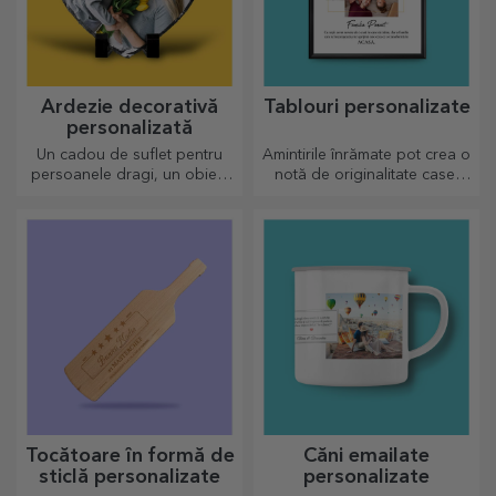
Ardezie decorativă
Tablouri personalizate
personalizată
Un cadou de suflet pentru
Amintirile înrămate pot crea o
persoanele dragi, un obiect
notă de originalitate casei
de decor special.
tale, personalizează
tablourile și crează-ți propria
poveste!
Tocătoare în formă de
Căni emailate
sticlă personalizate
personalizate