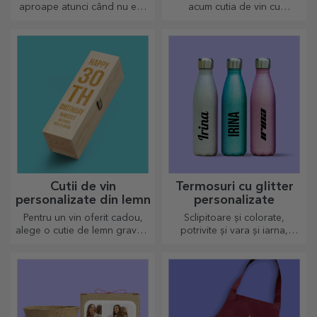
aproape atunci când nu ești
acum cutia de vin cu
tu sunt plusurile
fotografii/mesaj, perfecte
personalizate, numai buni de
pentru un cadou de excepție!
drăgălășit!
Cutii de vin
Termosuri cu glitter
personalizate din lemn
personalizate
Pentru un vin oferit cadou,
Sclipitoare și colorate,
alege o cutie de lemn gravată
potrivite și vara și iarna,
cu cele mai deosebite mesaje
termosurile sunt ușor de
gravate.
personalizat și luat oriunde
cu tine!