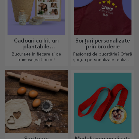
Cadouri cu kit-uri
Sorțuri personalizate
plantabile
prin broderie
personalizate
Bucură-te în fiecare zi de
Pasionați de bucătărie? Oferă
frumusețea florilor!
șorțuri personalizate realizate
prin broderie pentru fiecare
bucătar în parte!