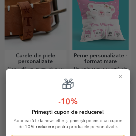
Curele din piele
Perne personalizate -
personalizate
format mare
Cu inițială sau nume, alege o
Un cadou pentru acasă, de
notă aparte pentru ținuta ta!
decor sau ținut în brațe,
×
Curele pesonalizate oferă
pernele personalizate sunt
🎁
eleganță și stil!
perfecte pentru orice ocazie.
-10%
Primești cupon de reducere!
Abonează-te la newsletter și primești pe email un cupon
de
10% reducere
pentru produsele personalizate.