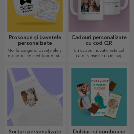
Prosoape și bavețele
Cadouri personalizate
personalizate
cu cod QR
Moi la atingere, bavețelele și
Un cadou inovativ este cel
prosopelele sunt foarte utile
care transmite un mesaj.
și perfecte pentru a fi luate
Alegele pe cele cu QR code
oriunde!
și link-ul adăugat va stârni
cele mai inedite reacții!
Șorțuri personalizate
Dulciuri și bomboane