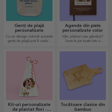
Genți de plajă
Agende din piele
personalizate
personalizate color
Cu un design colorat aceaste
Idei, planuri sau gânduri?
genți de plajă pot fi cadoul
Scrie-le pe toate într-o
ideal pentru o persoana
agendă personalizată și
dragă sau de ce nu un nou
păstrează toate amintirile
accesoriu în colecția ta de
aproape.
genți.
Kit-uri personalizate
Tocătoare clasice din
de plantat flori -
bambus