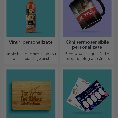
Vinuri personalizate
Căni termosensibile
personalizate
Un vin bun este mereu potrivit
Efect wow: neagră când e
de cadou, alege unul
rece, cu fotografii când e
personalizat și oferă-l cu
fierbinte. Cana termosensibilă
numele destinatarului.
este un cadou deosebit
pentru orice destinatar.