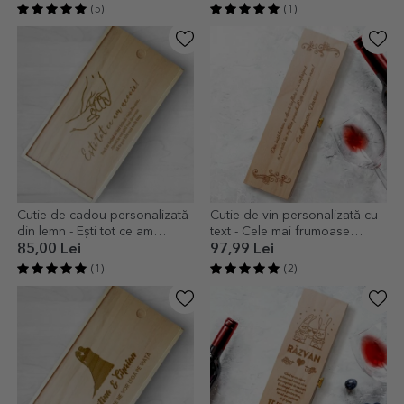
(5)
(1)
Cutie de cadou personalizată
Cutie de vin personalizată cu
din lemn - Ești tot ce am
text - Cele mai frumoase
nevoie
gânduri
85,00 Lei
97,99 Lei
(1)
(2)