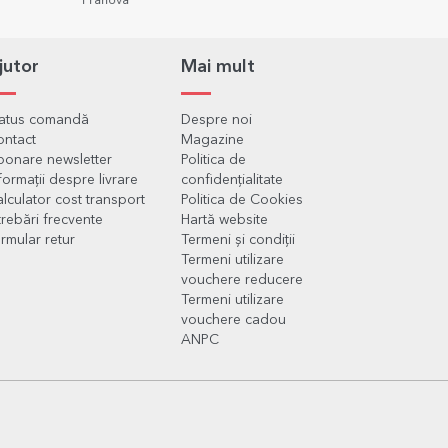
Prahova
jutor
Mai mult
tatus comandă
Despre noi
ontact
Magazine
onare newsletter
Politica de
formații despre livrare
confidențialitate
lculator cost transport
Politica de Cookies
trebări frecvente
Hartă website
rmular retur
Termeni și condiții
Termeni utilizare
vouchere reducere
Termeni utilizare
vouchere cadou
ANPC