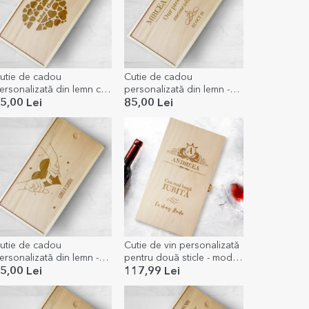
utie de cadou
Cutie de cadou
ersonalizată din lemn cu
personalizată din lemn -
umele voastre
Memories
5,00 Lei
85,00 Lei
utie de cadou
Cutie de vin personalizată
ersonalizată din lemn -
pentru două sticle - model
oveste în doi
nume vintage
5,00 Lei
117,99 Lei