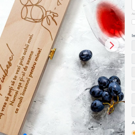
Ac
I
A