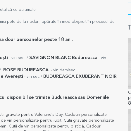
metalică cu balamale.
 mici pete de la noduri, apărute în mod obișnuit în procesul de
T
ază doar persoanelor peste 18 ani.
ești
SAVIGNON BLANC Budureasca
- vin sec /
- vin
ROSE
BUDUREASCA
/
- vin demisec
e Averești
BUDUREASCA EXUBERANT NOIR
- vin sec /
C
ocul disponibil se trimite Budureasca sau Domeniile
p
A
8
tii gravate pentru Valentine's Day
,
Cadouri personalizate
i de vin personalizate pentru iubit
,
Cutii gravate personalizate
lemn
,
Cutii de vin personalizate pentru o sticlă
,
Cadouri