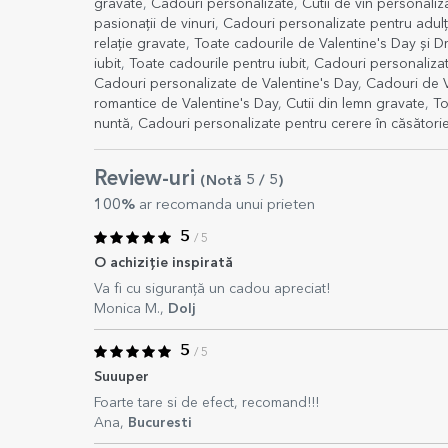
gravate
,
Cadouri personalizate
,
Cutii de vin personaliz
pasionații de vinuri
,
Cadouri personalizate pentru adulț
relație gravate
,
Toate cadourile de Valentine's Day și 
iubit
,
Toate cadourile pentru iubit
,
Cadouri personalizate
Cadouri personalizate de Valentine's Day
,
Cadouri de V
romantice de Valentine's Day
,
Cutii din lemn gravate
,
To
nuntă
,
Cadouri personalizate pentru cerere în căsători
Review-uri
(Notă
5
/ 5
)
100%
ar recomanda unui prieten
5
/ 5
O achiziție inspirată
Va fi cu siguranță un cadou apreciat!
Monica M.,
Dolj
5
/ 5
Suuuper
Foarte tare si de efect, recomand!!!
Ana,
Bucuresti