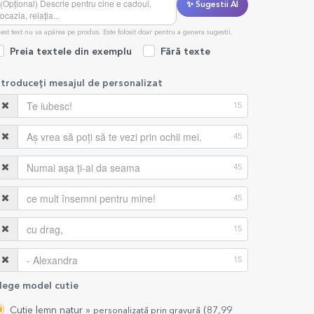
✨ Sugestii AI
est text nu va apărea pe produs. Este folosit doar pentru a genera sugestii.
Preia textele din exemplu
Fără texte
ntroduceți mesajul de personalizat
15
45
45
45
15
15
lege model cutie
Cutie lemn natur »
(87,99
personalizată prin gravură