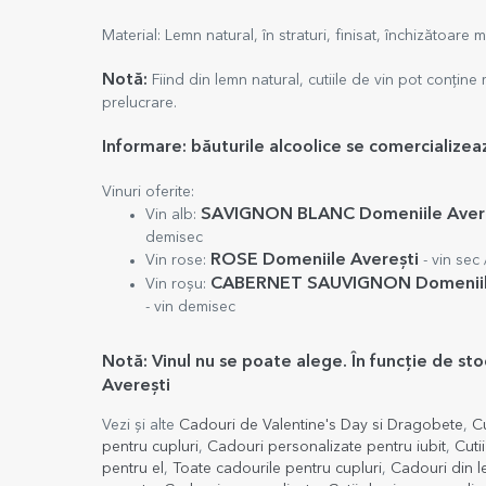
Material: Lemn natural, în straturi, finisat, închizătoare 
Notă:
Fiind din lemn natural, cutiile de vin pot conține
prelucrare.
Informare
: băuturile alcoolice se comercialize
Vinuri oferite:
SAVIGNON BLANC Domeniile Aver
Vin alb:
demisec
ROSE Domeniile Averești
Vin rose:
- vin sec 
CABERNET SAUVIGNON Domeniil
Vin roșu:
- vin demisec
Notă: Vinul nu se poate alege. În funcție de st
Averești
Vezi și alte
Cadouri de Valentine's Day si Dragobete
,
Cu
pentru cupluri
,
Cadouri personalizate pentru iubit
,
Cuti
pentru el
,
Toate cadourile pentru cupluri
,
Cadouri din 