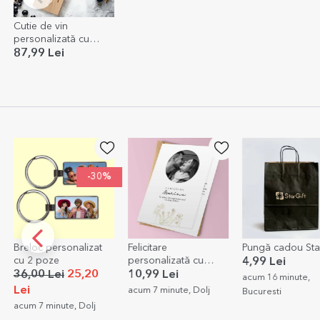
Cutie de vin
personalizată cu
mesaj și semnătură -
87,99 Lei
Te iubesc!
-30%
Breloc personalizat
Felicitare
Pungă cadou Sta
cu 2 poze
personalizată cu
4,99 Lei
poză și text -
36,00 Lei
25,20
10,99 Lei
acum 16 minute,
Elegance
Lei
acum 7 minute, Dolj
Bucuresti
acum 7 minute, Dolj