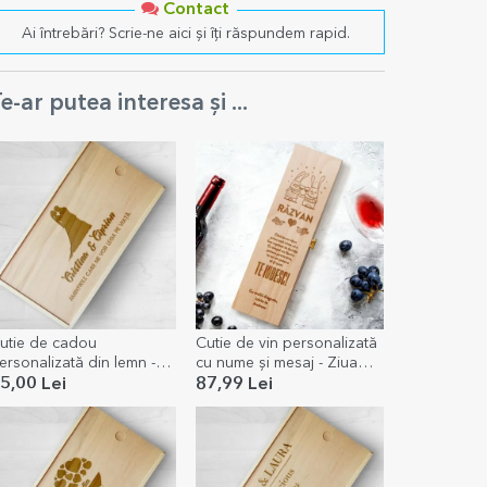
Contact
Ai întrebări? Scrie-ne aici și îți răspundem rapid.
e-ar putea interesa și ...
utie de cadou
Cutie de vin personalizată
ersonalizată din lemn -
cu nume și mesaj - Ziua
mintirile noastre
îndrăgostiților
5,00 Lei
87,99 Lei