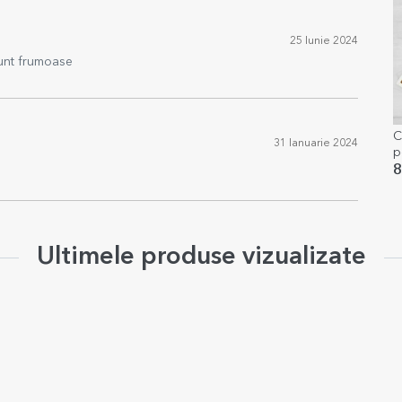
25 Iunie 2024
 sunt frumoase
C
31 Ianuarie 2024
p
E
8
Ultimele produse vizualizate