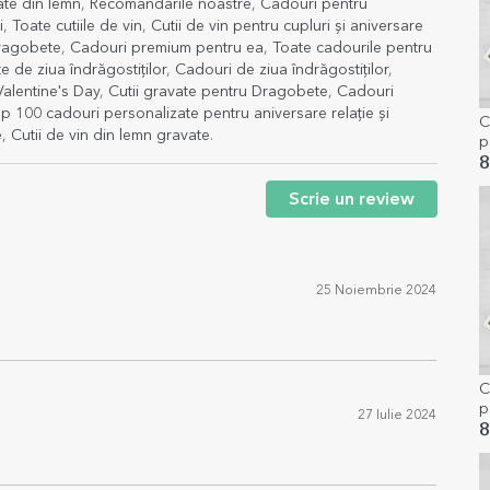
ate din lemn
,
Recomandările noastre
,
Cadouri pentru
i
,
Toate cutiile de vin
,
Cutii de vin pentru cupluri și aniversare
Dragobete
,
Cadouri premium pentru ea
,
Toate cadourile pentru
 de ziua îndrăgostiților
,
Cadouri de ziua îndrăgostiților
,
alentine's Day
,
Cutii gravate pentru Dragobete
,
Cadouri
p 100 cadouri personalizate pentru aniversare relație și
C
e
,
Cutii de vin din lemn gravate
.
p
n
8
Scrie un review
25 Noiembrie 2024
C
p
27 Iulie 2024
P
8