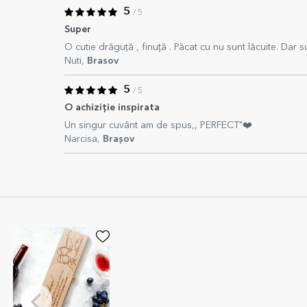
5
/ 5
Super
O cutie drăguță , finuță . Păcat cu nu sunt lăcuite. Dar
Nuti,
Brasov
5
/ 5
O achiziție inspirata
Un singur cuvânt am de spus,, PERFECT"❤️
Narcisa,
Brașov