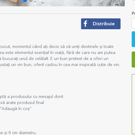
P
Distribuie
noscut, momentul când ați decis să vă uniți destinele și toate
irea este elementul esențial în viață, fără de care nu am putea
vă bucurați unul de celălalt. E un bun pretext de a oferi un
tați un vin bun, oferit cadou în cea mai inspirată cutie de vin.
ptă a produsului cu mesajul dorit
să arate produsul final
 "Adaugă în coș"
me și 8 cm diametru.