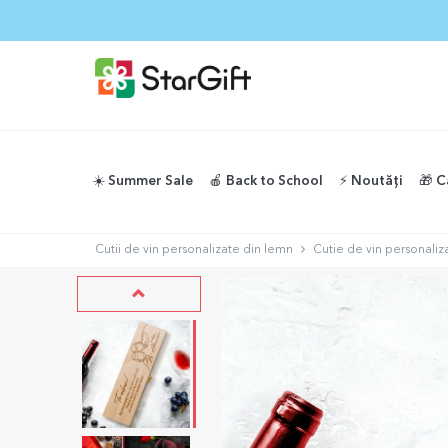
☀️ Summer Sale
🍎 Back to School
⚡️ Noutăți
🎁 C
Cutii de vin personalizate din lemn
Cutie de vin personaliza