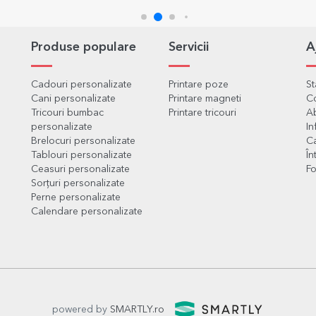
Produse populare
Servicii
A
Cadouri personalizate
Printare poze
S
Cani personalizate
Printare magneti
C
Tricouri bumbac
Printare tricouri
Ab
personalizate
In
Brelocuri personalizate
Ca
Tablouri personalizate
În
Ceasuri personalizate
Fo
Sorțuri personalizate
Perne personalizate
Calendare personalizate
powered by
SMARTLY.ro