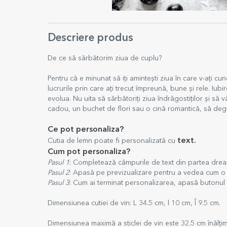
Descriere produs
De ce să sărbătorim ziua de cuplu?
Pentru că e minunat să iți amintești ziua în care v-ați cu
lucrurile prin care ați trecut împreună, bune și rele. Iub
evolua. Nu uita să sărbătoriți ziua îndrăgostiților și să 
cadou, un buchet de flori sau o cină romantică, să degus
Ce pot personaliza?
text.
Cutia de lemn poate fi personalizată cu
Cum pot personaliza?
Pasul 1
: Completează câmpurile de text din partea drea
Pasul 2
: Apasă pe previzualizare pentru a vedea cum o 
Pasul 3
: Cum ai terminat personalizarea, apasă butonul
Dimensiunea cutiei de vin: L 34.5 cm, l 10 cm, Î 9.5 cm.
Dimensiunea maximă a sticlei de vin este 32.5 cm înălți