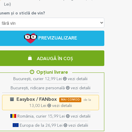
Lei)
unem și o sticlă de vin?
PREVIZUALIZARE
ADAUGĂ ÎN COȘ
Opțiuni livrare
București, curier 12,99 Lei
vezi detalii
București, ridicare personală
vezi detalii
Easybox / FANbox
MAI COMOD
de la
13,00 Lei
vezi detalii
România, curier 15,99 Lei
vezi detalii
Europa de la 26,99 Lei
vezi detalii