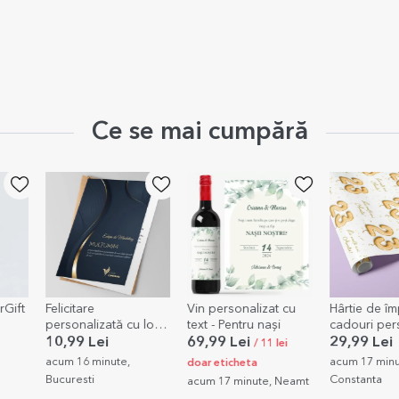
Ce se mai cumpără
rGift
Felicitare
Vin personalizat cu
Hârtie de î
personalizată cu logo
text - Pentru nași
cadouri per
și mesaj
cu text - Ba
10,99 Lei
69,99 Lei
29,99 Lei
/ 11 lei
pentru tine
acum 16 minute,
acum 17 minu
doar eticheta
Bucuresti
Constanta
acum 17 minute, Neamt