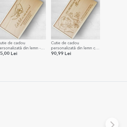
utie de cadou
Cutie de cadou
ersonalizată din lemn -
personalizată din lemn cu
ști tot ce am nevoie
mesaj pentru ea
5,00 Lei
90,99 Lei