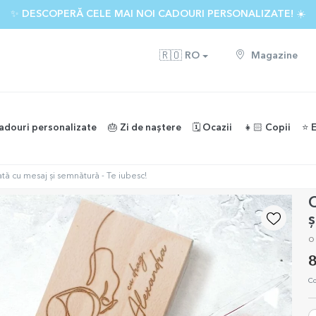
✨ DESCOPERĂ CELE MAI NOI CADOURI PERSONALIZATE! ☀️
🇷🇴
RO
Magazine
adouri personalizate
🎂 Zi de naștere
🗓️ Ocazii
👧🏻 Copii
⭐️ 
tă cu mesaj și semnătură - Te iubesc!
C
ș
o
8
Co