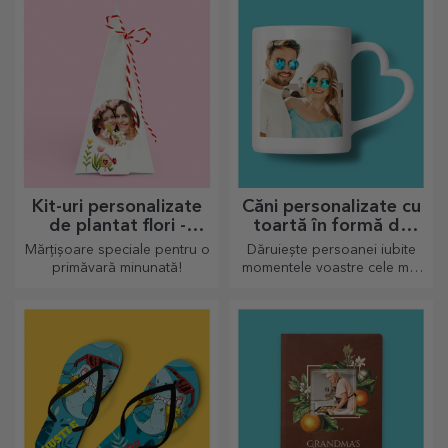
pentru oricine o primește în
personalizată.
dar.
Kit-uri personalizate
Căni personalizate cu
de plantat flori -
toartă în formă de
mărțișor piramidă
inimă
Mărțișoare speciale pentru o
Dăruiește persoanei iubite
primăvară minunată!
momentele voastre cele mai
dragi prin căni personalizate
cu toartă în formă de inimă.