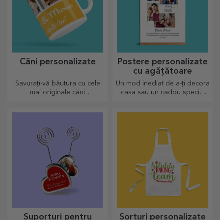
Căni personalizate
Postere personalizate
cu agățătoare
Savurați-vă băutura cu cele
Un mod inediat de a-ți decora
mai originale căni
casa sau un cadou special
personalizate.
pentru cei dragi!
Suporturi pentru
Șorțuri personalizate