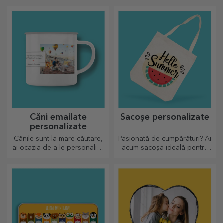
alege-l pe cel potrivit!
plăcile de ardezie și crează-ți
propriul design!
Căni emailate
Sacoșe personalizate
personalizate
Cănile sunt la mare căutare,
Pasionată de cumpărături? Ai
ai ocazia de a le personaliza
acum sacoșa ideală pentru
și să le iei și cu tine oriunde,
micile cumpărături,
pentru că cele emailate nu se
încăpătoare și foarte chic.
sparg.