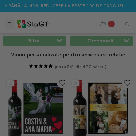
% REDUCERE LA PESTE 100 DE CADOURI PERSONALIZATE ☀️
0
Filtre
Ordonează
Vinuri personalizate pentru aniversare relație
(
nota 5/5 din 477 păreri
)