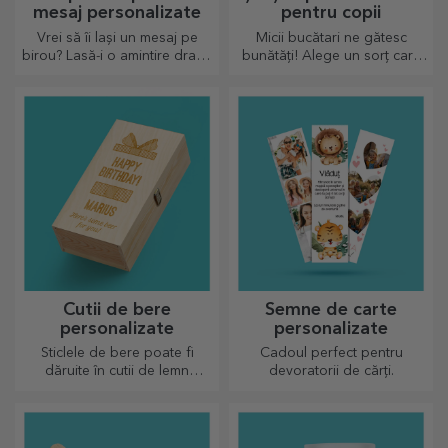
mesaj personalizate
pentru copii
Vrei să îi lași un mesaj pe
Micii bucătari ne gătesc
birou? Lasă-i o amintire dragă
bunătăți! Alege un sorț care
cu ajutorul suporturilor
să îl reprezinte și fă echipă cu
personalizate pentru mesaj.
el în bucătărie!
Cutii de bere
Semne de carte
personalizate
personalizate
Sticlele de bere poate fi
Cadoul perfect pentru
dăruite în cutii de lemn
devoratorii de cărți.
gravate cu numele
destinatarului și alături de un
mesaj pe măsură.