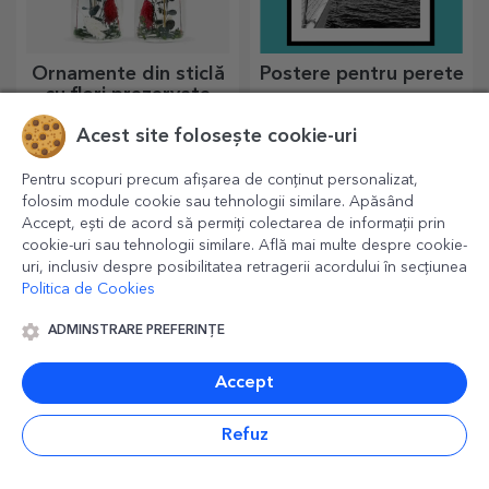
Ornamente din sticlă
Postere pentru perete
cu flori prezervate
personalizate
Flori speciale pentru
Descoperă colecția noastră
Acest site folosește cookie-uri
doamnele și domnișoarele
de postere de perete,
din viața ta.
imprimate profesional pentru
Pentru scopuri precum afișarea de conținut personalizat,
a transforma orice spațiu.
Designuri moderne, culori
folosim module cookie sau tehnologii similare. Apăsând
vibrante și calitate premium —
Accept, ești de acord să permiți colectarea de informații prin
perfecte pentru a adăuga
cookie-uri sau tehnologii similare. Află mai multe despre cookie-
personalitate casei, biroului
uri, inclusiv despre posibilitatea retragerii acordului în secțiunea
sau studioului tău.
Politica de Cookies
ADMINSTRARE PREFERINȚE
Accept
Ciocolată
Desfăcătoare și
Refuz
personalizată
tirbușoane
personalizate
Ciocolate simpatice create cu
Ideal pentru pasionații de
dragoste. Tu pe care o alegi?
bere și vin, desfăcătoarele și