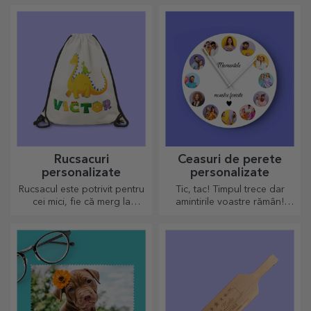
eleganță și stil!
vin personalizate.
Rucsacuri
Ceasuri de perete
personalizate
personalizate
Rucsacul este potrivit pentru
Tic, tac! Timpul trece dar
cei mici, fie că merg la
amintirile voastre rămân!
grădiniță sau în primi pași la
Aranjează în câteva imagini
scoală. Crează-l pe cel mai
momentele voastre și ai cel
potrivit pentru cel mic!
mai deosebit ceas!