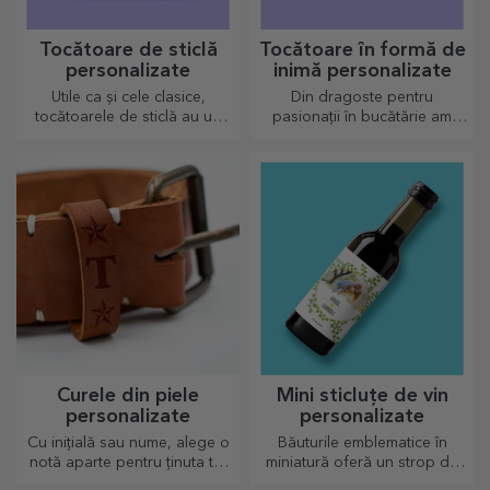
Tocătoare de sticlă
Tocătoare în formă de
personalizate
inimă personalizate
Utile ca și cele clasice,
Din dragoste pentru
tocătoarele de sticlă au un
pasionații în bucătărie am
design aparte, ușor de
creat cadouri în formă de
curățat și păstrat acestea vor
inimă pentru cele mai
aduce o notă personală
pricepute gospodine.
bucătăriei.
Curele din piele
Mini sticluțe de vin
personalizate
personalizate
Cu inițială sau nume, alege o
Băuturile emblematice în
notă aparte pentru ținuta ta!
miniatură oferă un strop de
Curele pesonalizate oferă
iubire și emoție atunci când