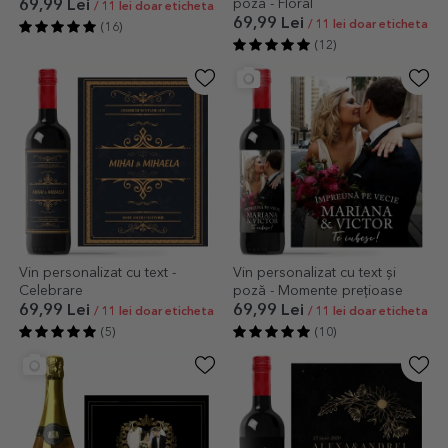
poză - Floral
69,99 Lei
/ 11 lei doar eticheta
69,99 Lei
/ 11 lei doar eticheta
(16)
(12)
Vin personalizat cu text -
Vin personalizat cu text și
Celebrare
poză - Momente prețioase
69,99 Lei
69,99 Lei
/ 11 lei doar eticheta
/ 11 lei doar eticheta
(5)
(10)