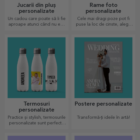
Jucarii din pluș
Rame foto
personalizate
personalizate
Un cadou care poate să îi fie
Cele mai dragi poze pot fi
aproape atunci când nu ești
puse la loc de cinste, alege
tu sunt plusurile
ramele foto personalizate!
personalizate, numai buni de
drăgălășit!
Termosuri
Postere personalizate
personalizate
Practice și stylish, termosurile
Transformă-ți ideile în artă!
personalizate sunt perfecte
pentru a savura băutura
preferată, rece când e vară și
caldă când e iarnă.