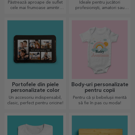
verso
fotbal
Păstrează aproape de suflet
Ideale pentru jucători
cele mai frumoase amintiri
profesioniști, amatori sau
alături de cei dragi
chiar pentru copiii care
iubesc fotbalul
Portofele din piele
Body-uri personalizate
personalizate color
pentru copii
Un accesoriu indispensabil,
Pentru că și bebelușii merită
clasic, perfect pentru oricine!
să fie în pas cu moda!