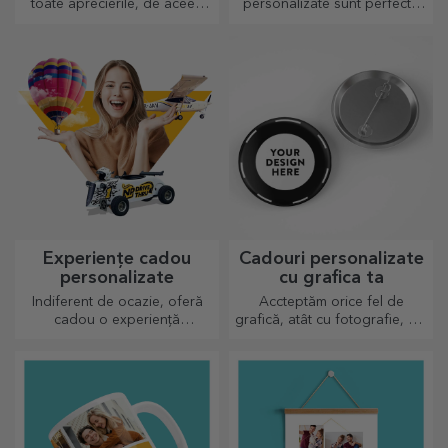
toate aprecierile, de aceea
personalizate sunt perfecte
preparatele gustoase vin cu
pentru a savura băutura
cele mai creative tocătoare,
preferată indiferent de sezon.
alege-l pe cel potrivit!
Experiențe cadou
Cadouri personalizate
personalizate
cu grafica ta
Indiferent de ocazie, oferă
Accteptăm orice fel de
cadou o experiență
grafică, atât cu fotografie, cât
memorabilă - aminitiri de
și cu text sau ambele
neuitat, adrenalină sau
împreună. :) Acum ai cadoul
relaxare.
așa cum iți dorești să arate!