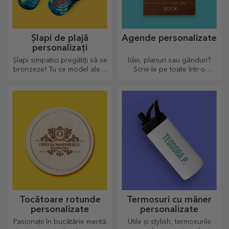
Șlapi de plajă
Agende personalizate
personalizați
Șlapi simpatici pregătiți să se
Idei, planuri sau gânduri?
bronzeze! Tu ce model alegi
Scrie-le pe toate într-o
să îl personalizezi?
agendă personalizată și
păstrează toate amintirile
aproape.
Tocătoare rotunde
Termosuri cu mâner
personalizate
personalizate
Pasionații în bucătărie merită
Utile și stylish, termosurile