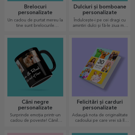
Brelocuri
Dulciuri și bomboane
personalizate
personalizate
Un cadou de purtat mereu la
Îndulcește-i pe cei dragi cu
tine sunt brelocurile
amintiri dulci și fă-le ziua mai
personalizate, perfecte să își
frumoasă! Alege modelul
amintească de tine în fiecare
care îți place și oferă un
zi.
cadou dulce personalizat!
Căni negre
Felicitări și carduri
personalizate
personalizate
Surprinde emoția printr-un
Adaugă nota de originalitate
cadou de poveste! Cănile
cadoului pe care vrei să îl
complet neagre cu imagini
oferi. Completează cadoul cu
sau text au un efect wow
un card sau o felicitare