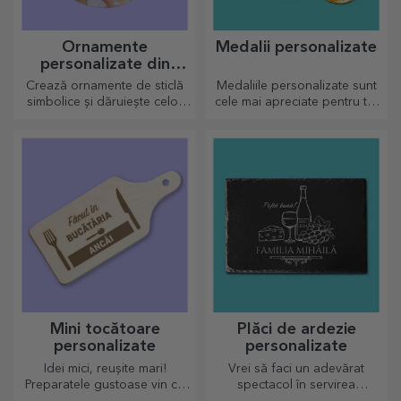
Ornamente
Medalii personalizate
personalizate din
sticlă
Crează ornamente de sticlă
Medaliile personalizate sunt
simbolice și dăruiește celor
cele mai apreciate pentru tot
dragi cadouri originale și
efortul depus. Personalizează
unice!
și recunoaște-i meritele!
Mini tocătoare
Plăci de ardezie
personalizate
personalizate
Idei mici, reușite mari!
Vrei să faci un adevărat
Preparatele gustoase vin cu
spectacol în servirea
cele mai creative tocătoare,
preparatelor culinare? Alege