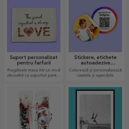
Suport personalizat
Stickere, etichete
pentru farfurii
autoadezive
personalizate
Pregătește masa într-un mod
Colorează și personalizează
deosebit cu suporturi pentru
caietele și agendele.
farfurii. Pot fi personalizate cu
un mesaj sau numele fiecărui
membru de la masă.