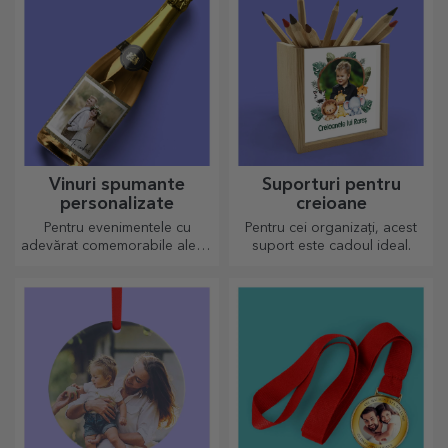
Vinuri spumante
Suporturi pentru
personalizate
creioane
Pentru evenimentele cu
Pentru cei organizați, acest
adevărat comemorabile alege
suport este cadoul ideal.
să personalizezi eticheta unui
vin spumant și bucurați-vă din
plin de moment!