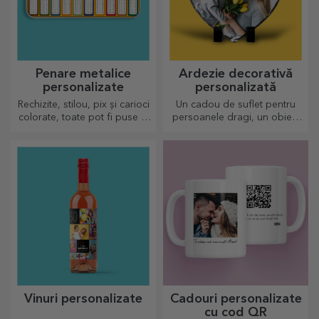
Penare metalice
Ardezie decorativă
personalizate
personalizată
Rechizite, stilou, pix și carioci
Un cadou de suflet pentru
colorate, toate pot fi puse la
persoanele dragi, un obiect
un loc în penarele
de decor special.
personalizate de la StarGift!
Vinuri personalizate
Cadouri personalizate
cu cod QR