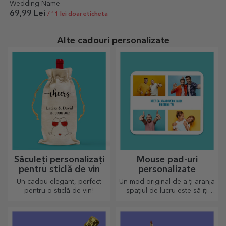
Wedding Name
69,99 Lei
/ 11 lei doar eticheta
Alte cadouri personalizate
Săculeți personalizați
Mouse pad-uri
pentru sticlă de vin
personalizate
Un cadou elegant, perfect
Un mod original de a-ți aranja
pentru o sticlă de vin!
spațiul de lucru este să iți
personalizezi cele mai tari
mouse-pad-uri.