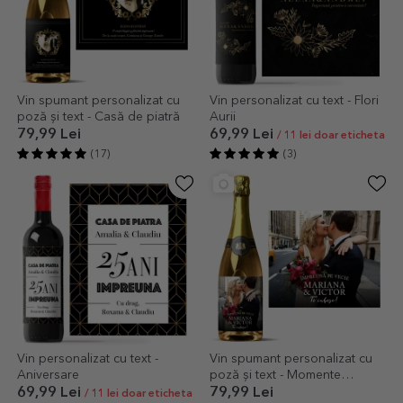
Vin spumant personalizat cu
Vin personalizat cu text - Flori
poză și text - Casă de piatră
Aurii
79,99 Lei
69,99 Lei
/ 11 lei doar eticheta
(17)
(3)
Vin personalizat cu text -
Vin spumant personalizat cu
Aniversare
poză și text - Momente
pretioase
69,99 Lei
79,99 Lei
/ 11 lei doar eticheta