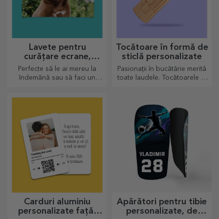
Lavete pentru
Tocătoare în formă de
curățare ecrane,
sticlă personalizate
ochelari, personalizate
Perfecte să le ai mereu la
Pasionații în bucătărie merită
îndemână sau să faci un
toate laudele. Tocătoarele în
cadou tare simpatic celor
formă de sticlă sunt perfecte
dragi.
pentru a servi deliciile gata
preparate.
Carduri aluminiu
Apărători pentru tibie
personalizate față-
personalizate, de