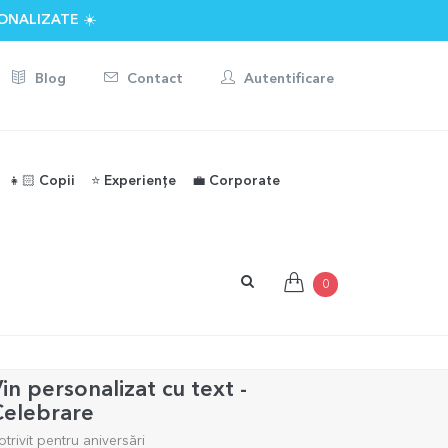
ONALIZATE ☀️
Blog
Contact
Autentificare
👧🏻 Copii
⭐️ Experiențe
💼 Corporate
0
in personalizat cu text -
Celebrare
otrivit pentru aniversări