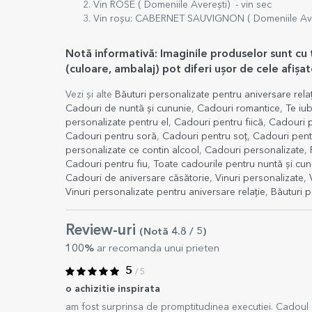
Vin ROSE ( Domeniile Averești) - vin sec
Vin roșu: CABERNET SAUVIGNON ( Domeniile Aver
Notă informativă: Imaginile produselor sunt cu 
(culoare, ambalaj) pot diferi ușor de cele afișate
Vezi și alte
Băuturi personalizate pentru aniversare rela
Cadouri de nuntă și cununie
,
Cadouri romantice
,
Te iu
personalizate pentru el
,
Cadouri pentru fiică
,
Cadouri 
Cadouri pentru soră
,
Cadouri pentru soț
,
Cadouri pent
personalizate ce contin alcool
,
Cadouri personalizate
,
Cadouri pentru fiu
,
Toate cadourile pentru nuntă și cun
Cadouri de aniversare căsătorie
,
Vinuri personalizate
,
Vinuri personalizate pentru aniversare relație
,
Băuturi p
Review-uri
(Notă
4.8
/ 5
)
100%
ar recomanda unui prieten
5
/ 5
o achizitie inspirata
am fost surprinsa de promptitudinea executiei. Cadoul est