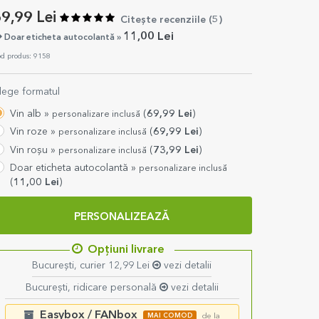
9,99 Lei
Citește recenziile (
5
)
11,00 Lei
Doar eticheta autocolantă »
d produs: 9158
lege formatul
Vin alb »
(
69,99
Lei
)
personalizare inclusă
Vin roze »
(
69,99
Lei
)
personalizare inclusă
Vin roșu »
(
73,99
Lei
)
personalizare inclusă
Doar eticheta autocolantă »
personalizare inclusă
(
11,00
Lei
)
PERSONALIZEAZĂ
Opțiuni livrare
București, curier 12,99 Lei
vezi detalii
București, ridicare personală
vezi detalii
Easybox / FANbox
MAI COMOD
de la