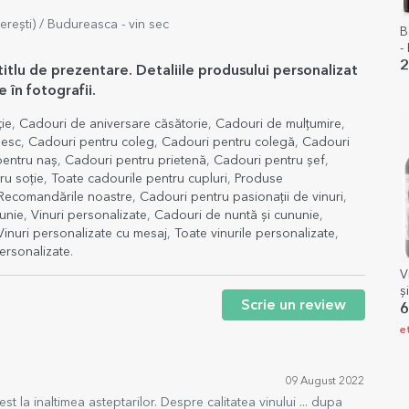
ești) / Budureasca - vin sec
B
-
2
titlu de prezentare. Detaliile produsului personalizat
 în fotografii.
ție
,
Cadouri de aniversare căsătorie
,
Cadouri de mulțumire
,
besc
,
Cadouri pentru coleg
,
Cadouri pentru colegă
,
Cadouri
pentru naș
,
Cadouri pentru prietenă
,
Cadouri pentru șef
,
ru soție
,
Toate cadourile pentru cupluri
,
Produse
Recomandările noastre
,
Cadouri pentru pasionații de vinuri
,
unie
,
Vinuri personalizate
,
Cadouri de nuntă și cununie
,
Vinuri personalizate cu mesaj
,
Toate vinurile personalizate
,
ersonalizate
.
V
ș
Scrie un review
6
e
09 August 2022
 la inaltimea asteptarilor. Despre calitatea vinului ... dupa