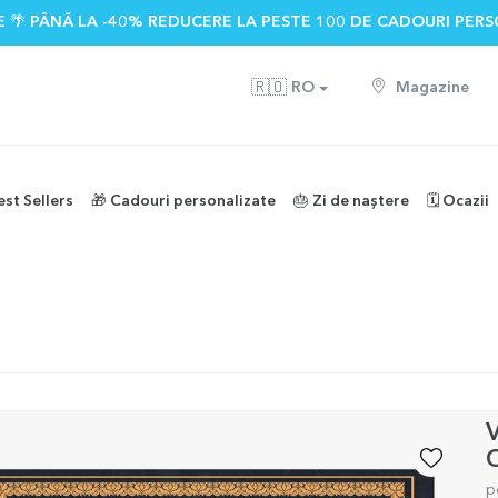
 🌴 PÂNĂ LA -40% REDUCERE LA PESTE 100 DE CADOURI PERS
🇷🇴
RO
Magazine
est Sellers
🎁 Cadouri personalizate
🎂 Zi de naștere
🗓️ Ocazii
V
p