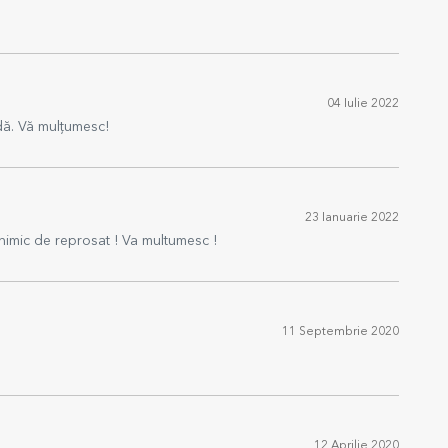
04 Iulie 2022
dă. Vă mulțumesc!
23 Ianuarie 2022
 nimic de reprosat ! Va multumesc !
11 Septembrie 2020
12 Aprilie 2020