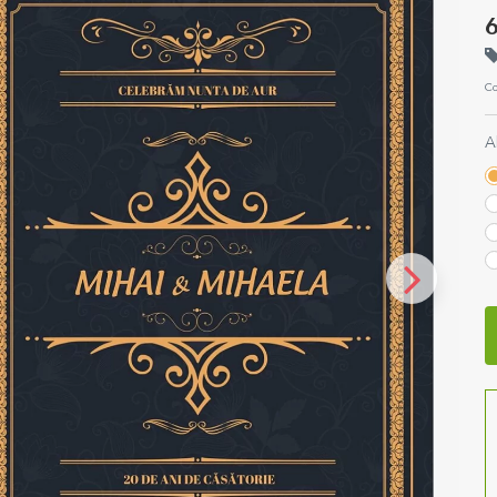
6
Co
A