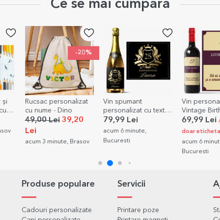
Ce se mai cumpără
-20%
zat
Vin spumant
Vin personalizat -
Tricou din 
personalizat cu text -
Vintage Birthday
personaliza
Royalty
grafica ta p
20
79,99 Lei
69,99 Lei
69,00 Lei
/ 11 lei
acum 6 minute,
acum 6 minut
doar eticheta
Bucuresti
Bucuresti
asov
acum 6 minute,
Bucuresti
Produse populare
Servicii
A
Cadouri personalizate
Printare poze
S