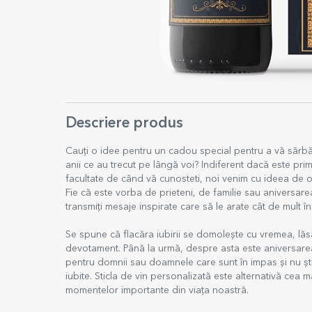
Descriere produs
Cauți o idee pentru un cadou special pentru a vă sărbăt
anii ce au trecut pe lângă voi? Indiferent dacă este prim
facultate de când vă cunosteti, noi venim cu ideea de o s
Fie că este vorba de prieteni, de familie sau aniversare
transmiți mesaje inspirate care să le arate cât de mult î
Se spune că flacăra iubirii se domoleşte cu vremea, lăs
devotament. Până la urmă, despre asta este aniversarea 
pentru domnii sau doamnele care sunt în impas și nu șt
iubite. Sticla de vin personalizată este alternativă cea
momentelor importante din viața noastră.