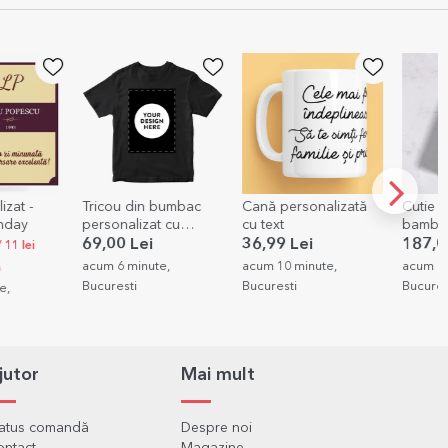
bumbac
Cană personalizată
Cutie de vin din
Pernă 
t cu
cu text
bambus cu accesorii
cu o po
ortret
personalizată cu
Bine ai
36,99 Lei
187,00 Lei
69,00
mesaj - Wedding
e,
acum 10 minute,
acum 16 minute,
acum 17
Bucuresti
Bucuresti
Bucures
jutor
Mai mult
tatus comandă
Despre noi