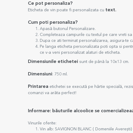
Ce pot personaliza?
text.
Eticheta de vin poate fi personalizata cu
Cum poti personaliza?
Apasă butonul Personalizare.
Completeaza campurile cu textul pe care vreti sa i
Dupa ce ati terminat personalizarea, asigura-te ca
Pe langa eticheta personalizata poti opta si pentr
ce v-a veni personalizat alaturi de eticheta.
Dimensiunile etichetei
sunt de până la 10x13 cm.
Dimensiuni
: 750 ml.
Printarea
etichetei se execută pe hârtie specială, rezis
comanzi va arăta perfect!
Informare: băuturile alcoolice se comercialize
Vinurile oferite:
Vin alb: SAVIGNON BLANC ( Domeniile Averești) -