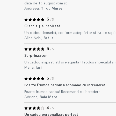
data de 15 august vom sti.
Andreea,
Tirgu Mures
5
/ 5
O achiziție inspirată
Un cadou deosebit, conform așteptărilor și livrare rapi
Alina Nebi,
Brăila
5
/ 5
Surprinzator
Un cadou inspirat, stil si eleganta ! Produs impecabil si
Maria,
Iasi
5
/ 5
Foarte frumos cadou! Recomand cu încredere!
Foarte frumos cadou! Recomand cu încredere!
Adriana,
Baia Mare
4
/ 5
Un cadou personalizat perfect