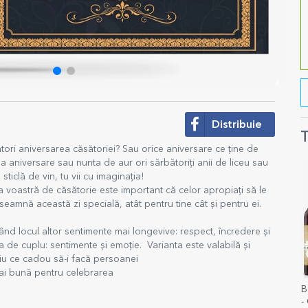
Distribuie
T
ori aniversarea căsătoriei? Sau orice aniversare ce ține de
a aniversare sau nunta de aur ori sărbătoriți anii de liceu sau
ticlă de vin, tu vii cu imaginația!
a voastră de căsătorie este important că celor apropiați să le
nseamnă această zi specială, atât pentru tine cât și pentru ei.
ând locul altor sentimente mai longevive: respect, încredere și
de cuplu: sentimente și emoție. Varianta este valabilă și
iu ce cadou să-i facă persoanei
 mai bună pentru celebrarea
B
-