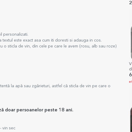
2
l personalizati.
 textul este exact asa cum iti doresti si adauga in cos.
u o sticla de vin, din cele pe care le avem (rosu, alb sau roze)
V
d
6
e
tentă la apă sau zgârieturi, astfel că sticla de vin pe care o
ază doar persoanelor peste 18 ani.
 vin sec