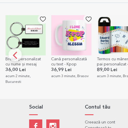
Cană personalizată
Termos cu mâner și
Rucsac personali
cu text - Kpop
pai personalizat cu
cu nume - Dino
nume - Creioane
36,99 Lei
89,00 Lei
49,00 Lei
39,
colorate
Lei
acum 3 minute, Brasov
acum 3 minute, Brasov
acum 3 minute, Br
Social
Contul tău
Creează un cont