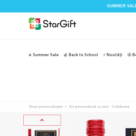
SUMMER SALE
☀️ Summer Sale
🍎 Back to School
⚡️ Noutăți
🤩 B
Vinuri personalizate
Vin personalizat cu text - Celebrare