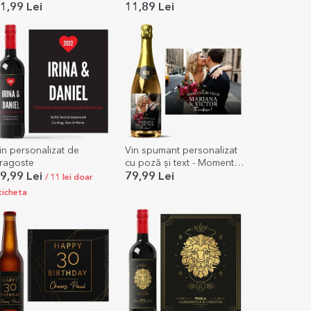
mai devotat fan al berii
1,99 Lei
11,89 Lei
in personalizat de
Vin spumant personalizat
ragoste
cu poză și text - Momente
pretioase
9,99 Lei
79,99 Lei
/ 11 lei doar
ticheta