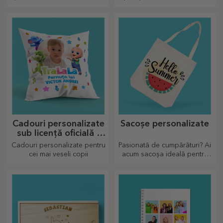
tu sunt plusurile
personalizate, numai buni de
drăgălășit!
Cadouri personalizate
Sacoșe personalizate
sub licență oficială -
TraLaLa
Cadouri personalizate pentru
Pasionată de cumpărături? Ai
cei mai veseli copii
acum sacoșa ideală pentru
micile cumpărături,
încăpătoare și foarte chic.