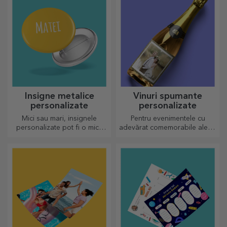
Insigne metalice
Vinuri spumante
personalizate
personalizate
Mici sau mari, insignele
Pentru evenimentele cu
personalizate pot fi o mică
adevărat comemorabile alege
bucurie atunci când vin
să personalizezi eticheta unui
personalizate. Un obiect
vin spumant și bucurați-vă din
aducător de noroc, zâmbete
plin de moment!
și voie bună!