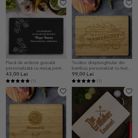
Placă de ardezie gravată
Tocător dreptunghiular din
personalizată cu mesaj pentru
bambus personalizat cu text -
nașa
Vintage Chef
43,00 Lei
99,00 Lei
(1)
(1)