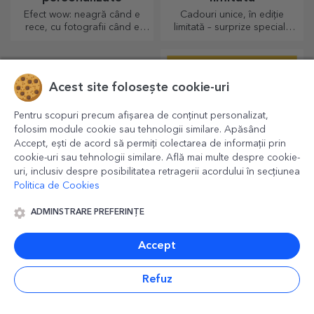
Efect wow: neagră când e
Cadouri unice, în ediție
rece, cu fotografii când e
limitată – surprize speciale
fierbinte. Cana termosensibilă
pentru momente de neuitat
este un cadou deosebit
pentru orice destinatar.
Acest site folosește cookie-uri
Pentru scopuri precum afișarea de conținut personalizat,
folosim module cookie sau tehnologii similare. Apăsând
Accept, ești de acord să permiți colectarea de informații prin
cookie-uri sau tehnologii similare. Află mai multe despre cookie-
uri, inclusiv despre posibilitatea retragerii acordului în secțiunea
Politica de Cookies
Experiențe cadou
Carduri aluminiu
ADMINSTRARE PREFERINȚE
personalizate
personalizate față-
verso
Indiferent de ocazie, oferă
Păstrează aproape de suflet
Accept
cadou o experiență
cele mai frumoase amintiri
memorabilă - aminitiri de
alături de cei dragi
neuitat, adrenalină sau
Refuz
relaxare.