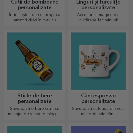
Cutii de bomboane
Linguri și furculițe
personalizate
personalizate
Îndulcește-i pe cei dragi cu
Accesoriile magice din
amintiri dulci în cutii cu
bucătărie fac minuni!
bomboane delicioase!
Furculițele și lingurile fac
echipă bună pentru rețetele
cele mai sofisticate rețete.
Sticle de bere
Căni espresso
personalizate
personalizate
Savurează o bere craft cu
Savurează cafeaua din cele
mesaje, poze sau desing-uri
mai originale căni!
haioase, perfectă de
consumat pentru orice
anotimp.