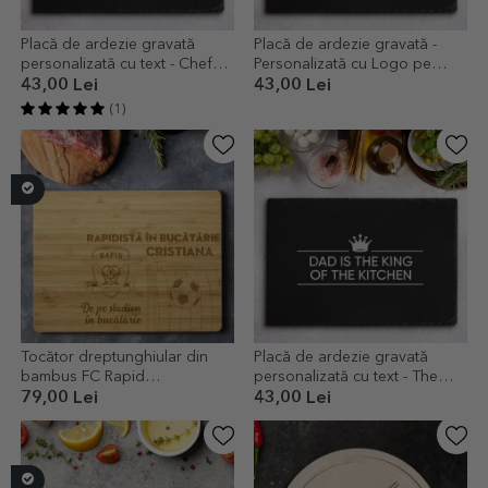
Placă de ardezie gravată
Placă de ardezie gravată -
personalizată cu text - Chef
Personalizată cu Logo pe
Puternic
centru
43,00 Lei
43,00 Lei
(1)
Tocător dreptunghiular din
Placă de ardezie gravată
bambus FC Rapid
personalizată cu text - The
personalizat cu text - De pe
King Of The Kitchen
79,00 Lei
43,00 Lei
stadion în bucătărie