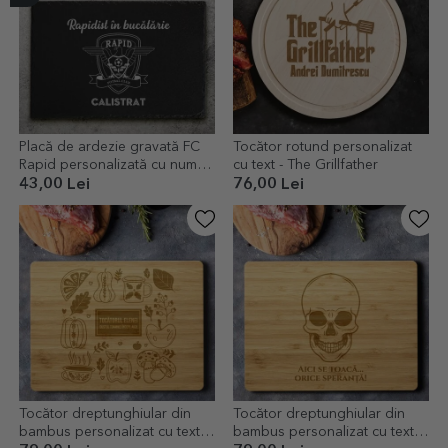
Placă de ardezie gravată FC
Tocător rotund personalizat
Rapid personalizată cu nume
cu text - The Grillfather
și mesaj
43,00 Lei
76,00 Lei
Tocător dreptunghiular din
Tocător dreptunghiular din
bambus personalizat cu text -
bambus personalizat cu text -