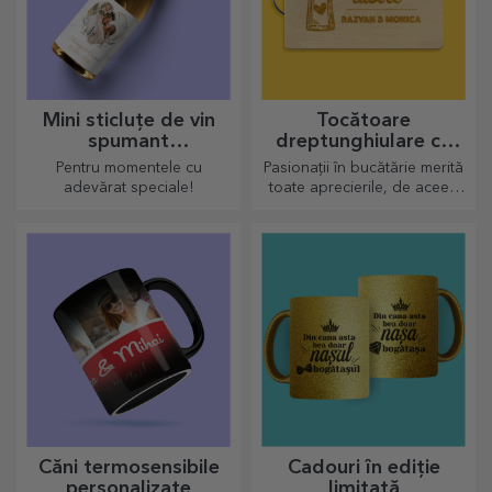
Mini sticluțe de vin
Tocătoare
spumant
dreptunghiulare cu
personalizate
mâner personalizate
Pentru momentele cu
Pasionații în bucătărie merită
adevărat speciale!
toate aprecierile, de aceea
preparatele gustoase vin cu
cele mai creative tocătoare,
alege-l pe cel potrivit!
Căni termosensibile
Cadouri în ediție
personalizate
limitată