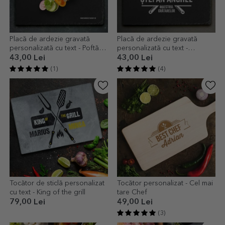
Placă de ardezie gravată
Placă de ardezie gravată
personalizată cu text - Poftă
personalizată cu text -
bună - Restaurant
Maestrul grătarelor
43,00 Lei
43,00 Lei
(1)
(4)
Tocător de sticlă personalizat
Tocător personalizat - Cel mai
cu text - King of the grill
tare Chef
79,00 Lei
49,00 Lei
(3)