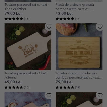
Tocător personalizat cu text -
Placă de ardezie gravată
The Grillfather
personalizată cu text -
Masterchef
79,00 Lei
43,00 Lei
(16)
(14)
Tocător personalizat - Chef
Tocător dreptunghiular din
Puternic
bambus personalizat cu text -
King of the grill
49,00 Lei
79,00 Lei
(10)
(19)