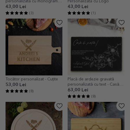
personalizată cu monogramă
Personalizată cu Logo
și text
43,00 Lei
43,00 Lei
(3)
(1)
Tocător personalizat - Cuțite
Placă de ardezie gravată
personalizată cu text - Casă
53,00 Lei
de piatră
63,00 Lei
(8)
(8)