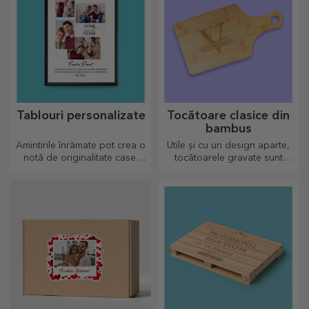
Tablouri personalizate
Tocătoare clasice din
bambus
Amintirile înrămate pot crea o
Utile și cu un design aparte,
notă de originalitate casei
tocătoarele gravate sunt
tale, personalizează
perfecte pentru cele mai
tablourile și crează-ți propria
apetisante bunătăți pregătite
poveste!
în bucătărie.