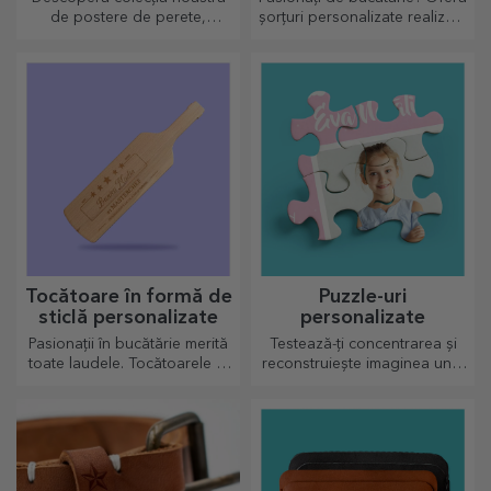
de postere de perete,
șorțuri personalizate realizate
imprimate profesional pentru
prin broderie pentru fiecare
a transforma orice spațiu.
bucătar în parte!
Designuri moderne, culori
vibrante și calitate premium —
perfecte pentru a adăuga
personalitate casei, biroului
sau studioului tău.
Tocătoare în formă de
Puzzle-uri
sticlă personalizate
personalizate
Pasionații în bucătărie merită
Testează-ți concentrarea și
toate laudele. Tocătoarele în
reconstruiește imaginea unui
formă de sticlă sunt perfecte
puzzle personalizat cu pozele
pentru a servi deliciile gata
voastre dragi.
preparate.