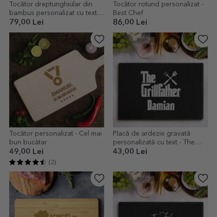
Tocător dreptunghiular din
Tocător rotund personalizat -
bambus personalizat cu text -
Best Chef
Premium Chef
79,00 Lei
86,00 Lei
Tocător personalizat - Cel mai
Placă de ardezie gravată
bun bucătar
personalizată cu text - The
Grillfather
49,00 Lei
43,00 Lei
(2)