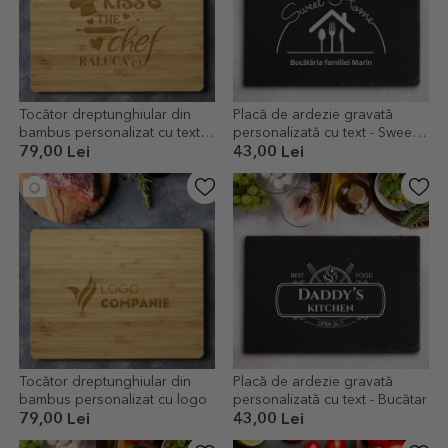
Tocător dreptunghiular din
Placă de ardezie gravată
bambus personalizat cu text -
personalizată cu text - Sweet
Kiss the chef
home
79,00 Lei
43,00 Lei
Tocător dreptunghiular din
Placă de ardezie gravată
bambus personalizat cu logo
personalizată cu text - Bucătar
79,00 Lei
43,00 Lei