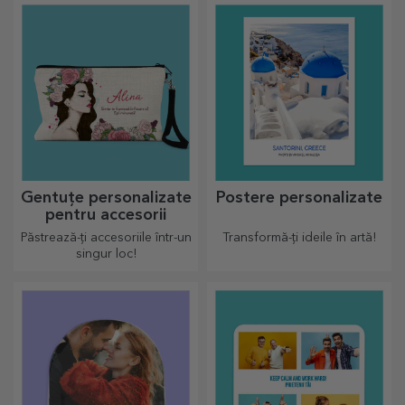
și link-ul adăugat va stârni
cele mai inedite reacții!
Gentuțe personalizate
Postere personalizate
pentru accesorii
Păstrează-ți accesoriile într-un
Transformă-ți ideile în artă!
singur loc!