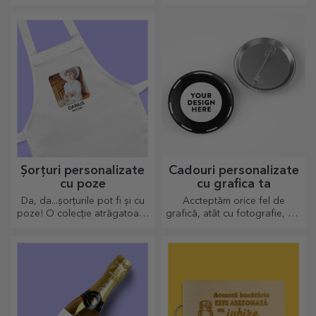
termosurile sunt ușor de
personalizat și luat oriunde
cu tine!
Șorțuri personalizate
Cadouri personalizate
cu poze
cu grafica ta
Da, da...șorțurile pot fi și cu
Accteptăm orice fel de
poze! O colecție atrăgatoare
grafică, atât cu fotografie, cât
de sorțuri originale.
și cu text sau ambele
împreună. :) Acum ai cadoul
așa cum iți dorești să arate!