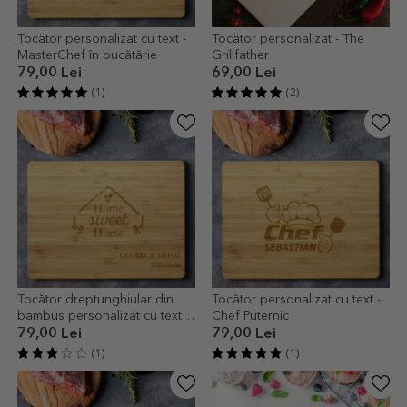
Tocător personalizat cu text -
Tocător personalizat - The
MasterChef în bucătărie
Grillfather
79,00 Lei
69,00 Lei
(1)
(2)
Tocător dreptunghiular din
Tocător personalizat cu text -
bambus personalizat cu text -
Chef Puternic
Home
79,00 Lei
79,00 Lei
(1)
(1)