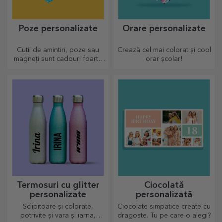
Poze personalizate
Orare personalizate
Cutii de amintiri, poze sau
Crează cel mai colorat și cool
magneți sunt cadouri foarte
orar școlar!
apreciate. Alege cele mai
dragi poze și oferă cadouri
originale.
Termosuri cu glitter
Ciocolată
personalizate
personalizată
Sclipitoare și colorate,
Ciocolate simpatice create cu
potrivite și vara și iarna,
dragoste. Tu pe care o alegi?