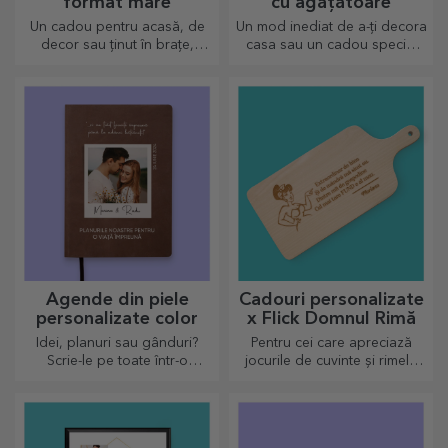
format mare
cu agățătoare
Un cadou pentru acasă, de
Un mod inediat de a-ți decora
decor sau ținut în brațe,
casa sau un cadou special
pernele personalizate sunt
pentru cei dragi!
perfecte pentru orice ocazie.
Agende din piele
Cadouri personalizate
personalizate color
x Flick Domnul Rimă
Idei, planuri sau gânduri?
Pentru cei care apreciază
Scrie-le pe toate într-o
jocurile de cuvinte și rimele
agendă personalizată și
pline de însemnătate.
păstrează toate amintirile
aproape.