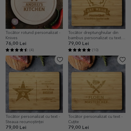
Tocător rotund personalizat -
Tocător dreptunghiular din
Knives
bambus personalizat cu text -
MasterChef
76,00 Lei
79,00 Lei
(4)
(10)
Tocător personalizat cu text -
Tocător personalizat cu text -
Steaua recunoștinței
Cuțite
79,00 Lei
79,00 Lei