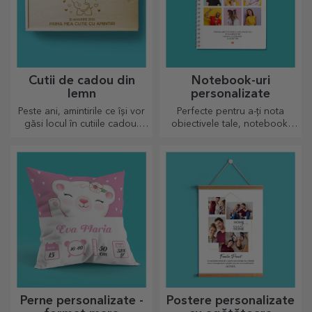
Cutii de cadou din
Notebook-uri
lemn
personalizate
Peste ani, amintirile ce își vor
Perfecte pentru a-ți nota
găsi locul în cutiile cadou.
obiectivele tale, notebook-
Personalizează cu cel mai
urile sunt perfecte pentru
original mesaj.
astfel de taskuri.
Perne personalizate -
Postere personalizate