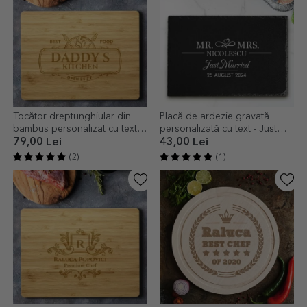
Tocător dreptunghiular din
Placă de ardezie gravată
bambus personalizat cu text -
personalizată cu text - Just
Bucătar
married
79,00 Lei
43,00 Lei
(2)
(1)