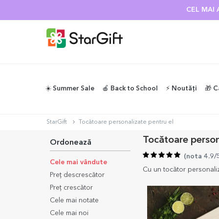
SUMMER SALE
☀️ Summer Sale
🍎 Back to School
⚡️ Noutăți
🎁 C
StarGift
Tocătoare personalizate pentru el
Tocătoare person
Ordonează
(
nota 4.9/
Cele mai vândute
Cu un tocător personaliza
Preț descrescător
Preț crescător
Cele mai notate
Cele mai noi