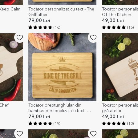
 Keep Calm
Tocător personalizat cu text - The
Tocător personaliz
Grillfather
Of The Kitchen
79,00 Lei
49,00 Lei
(16)
(16)
 Chef
Tocător dreptunghiular din
Tocător personaliz
bambus personalizat cu text -
grătarelor
King of the grill
79,00 Lei
49,00 Lei
(19)
(10)