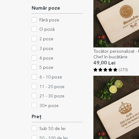
Număr poze
Fără poze
O poză
2 poze
3 poze
Tocător personalizat -
Chef în bucătărie
4 poze
49,00 Lei
5 poze
(270)
6 - 10 poze
11 - 20 poze
21 - 30 poze
30+ poze
Preț
Sub 50 de lei
50 - 100 de lei