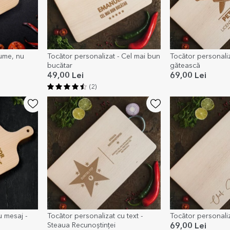
gume, nu
Tocător personalizat - Cel mai bun
Tocător personaliza
bucătar
gătească
49,00 Lei
69,00 Lei
(2)
u mesaj -
Tocător personalizat cu text -
Tocător personali
Steaua Recunoștinței
69,00 Lei