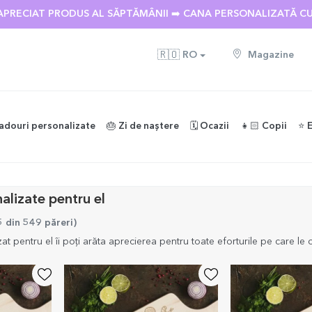
 🌴 PÂNĂ LA -40% REDUCERE LA PESTE 100 DE CADOURI PERS
🇷🇴
RO
Magazine
adouri personalizate
🎂 Zi de naștere
🗓️ Ocazii
👧🏻 Copii
⭐️ 
alizate pentru el
5 din 549 păreri
)
t pentru el îi poți arăta aprecierea pentru toate eforturile pe care le 