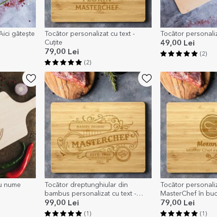
Aici gătește
Tocător personalizat cu text -
Tocător personaliz
Cuțite
49,00 Lei
79,00 Lei
(2)
(2)
cu nume
Tocător dreptunghiular din
Tocător personaliz
bambus personalizat cu text -
MasterChef în buc
Vintage Chef
99,00 Lei
79,00 Lei
(1)
(1)