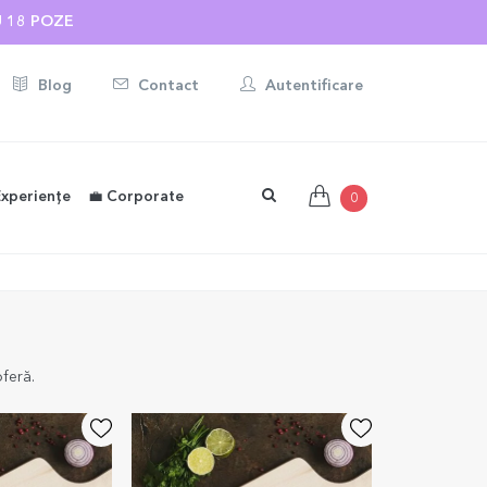
ONALIZATE ☀️
Blog
Contact
Autentificare
Experiențe
💼 Corporate
0
oferă.