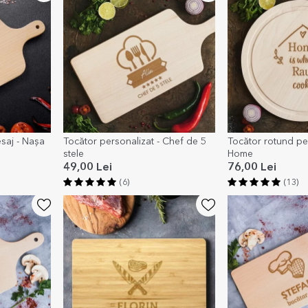
saj - Nașa
Tocător personalizat - Chef de 5
Tocător rotund per
stele
Home
49,00 Lei
76,00 Lei
(6)
(13)