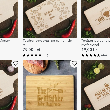
 Master
Tocător personalizat cu numele
Tocător personaliz
tău
Profesional
79,00 Lei
49,00 Lei
(31)
(44)