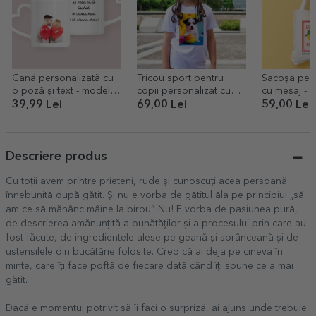
Cană personalizată cu
Tricou sport pentru
Sacoșă pers
o poză și text - model
copii personalizat cu
cu 
toartă în formă de inimă
poză portret
39,99 Lei
69,00 Lei
59,00 Lei
Descriere produs
Cu toții avem printre prieteni, rude și cunoscuți acea persoană
înnebunită după gătit. Și nu e vorba de gătitul ăla pe principiul „să
am ce să mănânc mâine la birou”. Nu! E vorba de pasiunea pură,
de descrierea amănunțită a bunătăților și a procesului prin care au
fost făcute, de ingredientele alese pe geană și sprânceană și de
ustensilele din bucătărie folosite. Cred că ai deja pe cineva în
minte, care îți face poftă de fiecare dată când îți spune ce a mai
gătit.
Dacă e momentul potrivit să îi faci o surpriză, ai ajuns unde trebuie.