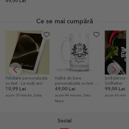
49,00 Lei
Ce se mai cumpără
zată
Halbă de bere
Șorț personalizat - The
Pluș ursu
!
personalizată cu text -
Grillfather
personal
Royalty
poze și t
49,00 Lei
99,00 Lei
99,00 L
acum 44 minute, Satu
acum 46 minute, Bucuresti
acum 56 
Mare
Social