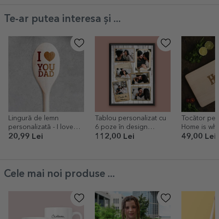
Te-ar putea interesa și ...
Lingură de lemn
Tablou personalizat cu
Tocător pers
personalizată - I love
6 poze în design
Home is wh
you
vintage
20,99 Lei
112,00 Lei
49,00 Lei
Cele mai noi produse ...