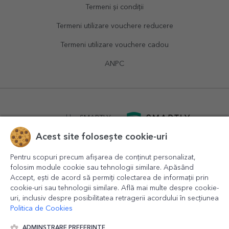
Termeni și condiții
Termeni utilizare vouchere reducere
Termeni utilizare vouchere cadou
ANPC
powered by
SMARTLY.ro
Acest site folosește cookie-uri
logistics by
APACARGO.com
Pentru scopuri precum afișarea de conținut personalizat,
folosim module cookie sau tehnologii similare. Apăsând
Accept, ești de acord să permiți colectarea de informații prin
cookie-uri sau tehnologii similare. Află mai multe despre cookie-
uri, inclusiv despre posibilitatea retragerii acordului în secțiunea
Politica de Cookies
ADMINSTRARE PREFERINȚE