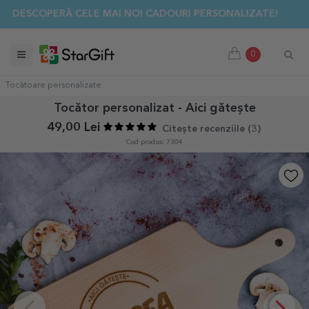
✨ DESCOPERĂ CELE MAI NOI CADOURI PERSONALIZATE! ☀️
0
Tocătoare personalizate
Tocător personalizat - Aici gătește
49,00 Lei
Citește recenziile (
3
)
Cod produs: 7304