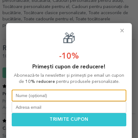
personalizate
,
Bucataria
,
Cadouri personalizate pentru adulți
,
Tocătoare personalizate pentru el
,
Cadouri pentru pasionații de
bucătărie
,
Tocătoare clasice personalizate
,
Toate accesoriile de
bucătărie
,
Toate cadourile pentru el
,
Toate tocătoarele
personalizate
,
Reducerile săptămânii
.
×
🎁
Review-uri
(Notă
5
/ 5
)
-10%
100%
ar recomanda unui prieten
Primești cupon de reducere!
Scrie un review
Abonează-te la newsletter și primești pe email un cupon
de
10% reducere
pentru produsele personalizate.
5
/ 5
Practic
07 Iunie 2021
Practic si simpatic !
Adriana,
BUCURESTI
TRIMITE CUPON
5
/ 5
Cadouri de tinut minte!
26 Mai 2021
Simpatic și ingenios