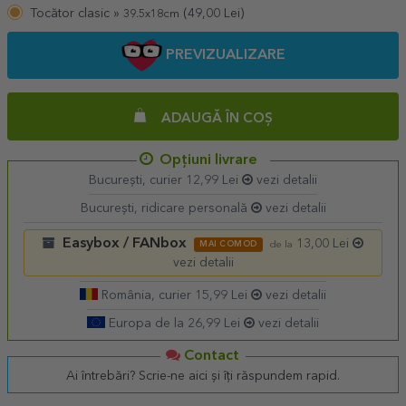
Tocător clasic »
(
49,00
Lei)
39.5x18cm
PREVIZUALIZARE
ADAUGĂ ÎN COȘ
Opțiuni livrare
București, curier 12,99 Lei
vezi detalii
București, ridicare personală
vezi detalii
Easybox / FANbox
13,00 Lei
MAI COMOD
de la
vezi detalii
România, curier 15,99 Lei
vezi detalii
Europa de la 26,99 Lei
vezi detalii
Contact
Ai întrebări? Scrie-ne aici și îți răspundem rapid.