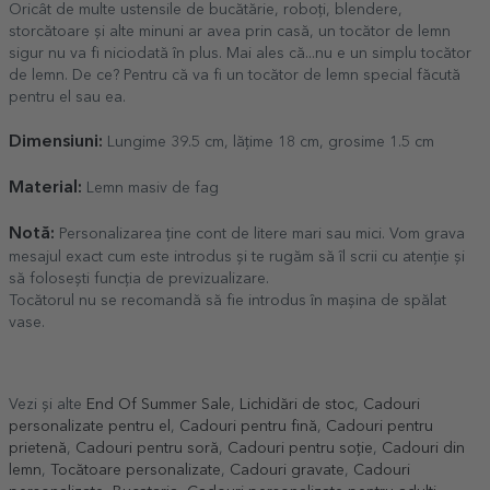
Oricât de multe ustensile de bucătărie, roboți, blendere,
storcătoare și alte minuni ar avea prin casă, un tocător de lemn
sigur nu va fi niciodată în plus. Mai ales că...nu e un simplu tocător
de lemn. De ce? Pentru că va fi un tocător de lemn special făcută
pentru el sau ea.
Dimensiuni:
Lungime 39.5 cm, lățime 18 cm, grosime 1.5 cm
Material:
Lemn masiv de fag
Notă:
Personalizarea ține cont de litere mari sau mici. Vom grava
mesajul exact cum este introdus și te rugăm să îl scrii cu atenție și
să folosești funcția de previzualizare.
Tocătorul nu se recomandă să fie introdus în mașina de spălat
vase.
Vezi și alte
End Of Summer Sale
,
Lichidări de stoc
,
Cadouri
personalizate pentru el
,
Cadouri pentru fină
,
Cadouri pentru
prietenă
,
Cadouri pentru soră
,
Cadouri pentru soție
,
Cadouri din
lemn
,
Tocătoare personalizate
,
Cadouri gravate
,
Cadouri