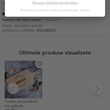
Nu acum, întreabă-mă mai târziu
Adriana,
BUCURESTI
Reducerea se aplică la produse personalizate.
Termeni
5
/ 5
Cadouri de tinut minte!
17 Mai 2021
placut , amuzant si practic
ALEXESCU ADRIANA,
BUCURESTI
Ultimele produse vizualizate
Tocător personalizat -
Aici gătește