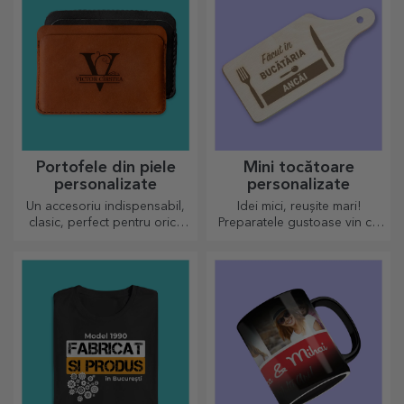
și voie bună!
Portofele din piele
Mini tocătoare
personalizate
personalizate
Un accesoriu indispensabil,
Idei mici, reușite mari!
clasic, perfect pentru orice
Preparatele gustoase vin cu
bărbat!
cele mai creative tocătoare,
alege-l pe cel potrivit!