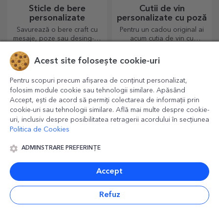
Sticle de bere
Cutii de vin
personalizate
personalizate cu poză
Savurează o bere craft cu
Pentru un cadou original ai
mesaje, poze sau desing-uri
acum cutia de vin cu
haioase, perfectă de
fotografii/mesaj, perfecte
consumat pentru orice
pentru un cadou de excepție!
Acest site folosește cookie-uri
anotimp.
Pentru scopuri precum afișarea de conținut personalizat,
folosim module cookie sau tehnologii similare. Apăsând
Accept, ești de acord să permiți colectarea de informații prin
cookie-uri sau tehnologii similare. Află mai multe despre cookie-
uri, inclusiv despre posibilitatea retragerii acordului în secțiunea
Politica de Cookies
ADMINSTRARE PREFERINȚE
Puzzle-uri
Stickere, etichete
Accept
personalizate
autoadezive
personalizate
Testează-ți concentrarea și
Colorează și personalizează
reconstruiește imaginea unui
caietele și agendele.
Refuz
puzzle personalizat cu pozele
voastre dragi.