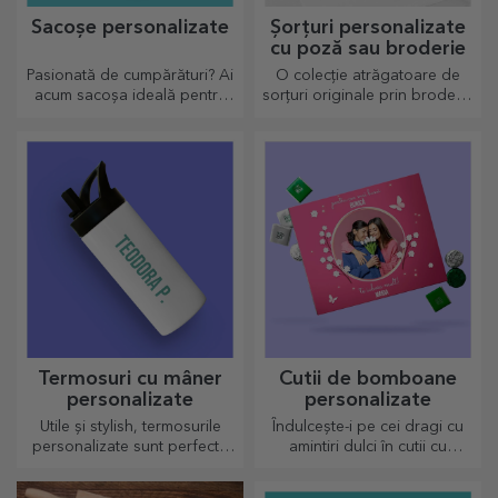
Sacoșe personalizate
Șorțuri personalizate
cu poză sau broderie
Pasionată de cumpărături? Ai
O colecție atrăgatoare de
acum sacoșa ideală pentru
sorțuri originale prin broderie
micile cumpărături,
sau poze sunt cadouri
încăpătoare și foarte chic.
perfecte pentru pasionații în
bucătărie.
Termosuri cu mâner
Cutii de bomboane
personalizate
personalizate
Utile și stylish, termosurile
Îndulcește-i pe cei dragi cu
personalizate sunt perfecte
amintiri dulci în cutii cu
pentru a savura băutura
bomboane delicioase!
preferată indiferent de sezon.