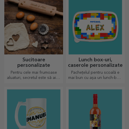
Sucitoare
Lunch box-uri,
personalizate
caserole personalizate
Pentru cele mai frumoase
Pachețelul pentru scoală e
aluaturi, secretul este să aibă
mai bun cu așa un lunch-box,
în palmares sucitoarele
personalizează-l și
noastre magice. Plăcintele o
pregătește-l pe cel mic de o
să iasă divin de bune!
nouă zi!