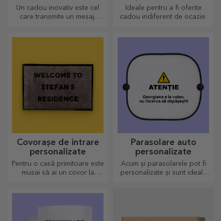
Un cadou inovativ este cel
Ideale pentru a fi oferite
care transmite un mesaj.
cadou indiferent de ocazie.
Alegele pe cele cu QR code
și link-ul adăugat va stârni
cele mai inedite reacții!
Covorașe de intrare
Parasolare auto
personalizate
personalizate
Pentru o casă primitoare este
Acum și parasolarele pot fi
musai să ai un covor la
personalizate și sunt ideale
intrare. Personalizează-le și
pentru a minimiza căldura din
vei avea cele mai simpatice
mașină.
covoare!