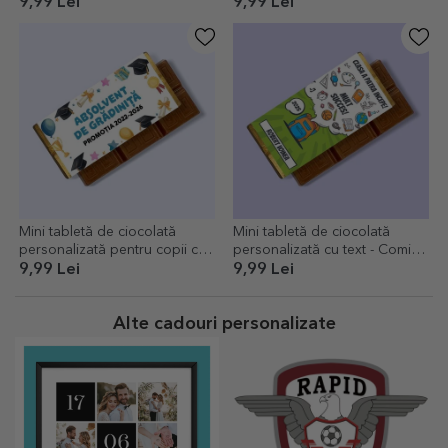
mesaj - Absolvire
Creioane
9,99 Lei
9,99 Lei
Mini tabletă de ciocolată
Mini tabletă de ciocolată
personalizată pentru copii cu
personalizată cu text - Comic
mesaj - Absolvent de grădiniță
style school
9,99 Lei
9,99 Lei
Alte cadouri personalizate