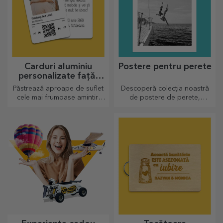
Carduri aluminiu
Postere pentru perete
personalizate față-
verso
Păstrează aproape de suflet
Descoperă colecția noastră
cele mai frumoase amintiri
de postere de perete,
alături de cei dragi
imprimate profesional pentru
a transforma orice spațiu.
Designuri moderne, culori
vibrante și calitate premium —
perfecte pentru a adăuga
personalitate casei, biroului
sau studioului tău.