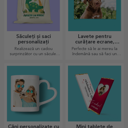
Săculeți și saci
Lavete pentru
personalizați
curățare ecrane,
ochelari, personalizate
Realizează un cadou
Perfecte să le ai mereu la
surprinzător cu un săculeț
îndemână sau să faci un
personalizat, un design unic
cadou tare simpatic celor
din fotografiile tale și mesaje
dragi.
de "la mulți ani".
Căni personalizate cu
Mini tablete de