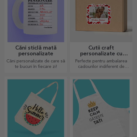
Căni sticlă mată
Cutii craft
personalizate
personalizate cu
sticker
Căni personalizate de care să
Perfecte pentru ambalarea
te bucuri în fiecare zi!
cadourilor indiferent de
ocazie.