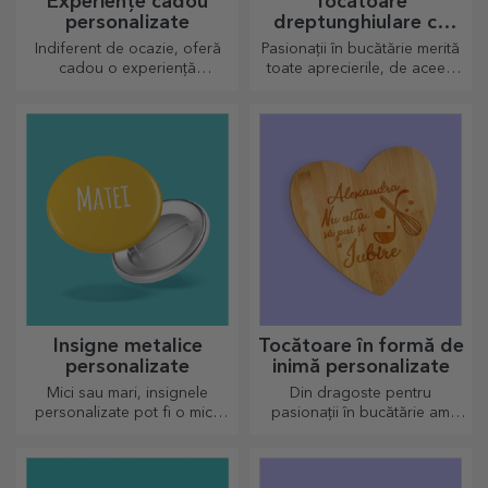
Experiențe cadou
Tocătoare
personalizate
dreptunghiulare cu
mâner personalizate
Indiferent de ocazie, oferă
Pasionații în bucătărie merită
cadou o experiență
toate aprecierile, de aceea
memorabilă - aminitiri de
preparatele gustoase vin cu
neuitat, adrenalină sau
cele mai creative tocătoare,
relaxare.
alege-l pe cel potrivit!
Insigne metalice
Tocătoare în formă de
personalizate
inimă personalizate
Mici sau mari, insignele
Din dragoste pentru
personalizate pot fi o mică
pasionații în bucătărie am
bucurie atunci când vin
creat cadouri în formă de
personalizate. Un obiect
inimă pentru cele mai
aducător de noroc, zâmbete
pricepute gospodine.