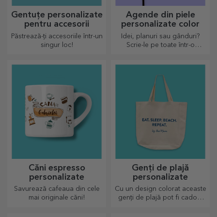
Gentuțe personalizate
Agende din piele
pentru accesorii
personalizate color
Păstrează-ți accesoriile într-un
Idei, planuri sau gânduri?
singur loc!
Scrie-le pe toate într-o
agendă personalizată și
păstrează toate amintirile
aproape.
Căni espresso
Genți de plajă
personalizate
personalizate
Savurează cafeaua din cele
Cu un design colorat aceaste
mai originale căni!
genți de plajă pot fi cadoul
ideal pentru o persoana
dragă sau de ce nu un nou