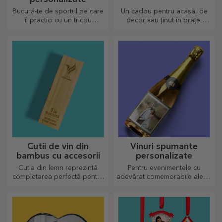
Bucură-te de sportul pe care
Un cadou pentru acasă, de
îl practici cu un tricou
decor sau ținut în brațe,
personalizat, cu nume sau
pernele personalizate sunt
poză, el poate ajunge
perfecte pentru orice ocazie.
preferatul tău!
Cutii de vin din
Vinuri spumante
bambus cu accesorii
personalizate
Cutia din lemn reprezintă
Pentru evenimentele cu
completarea perfectă pentru
adevărat comemorabile alege
prezentarea sticlelor de vin
să personalizezi eticheta unui
într-un mod elegant.
vin spumant și bucurați-vă din
plin de moment!