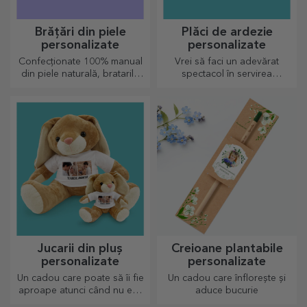
Brățări din piele
Plăci de ardezie
personalizate
personalizate
Confecționate 100% manual
Vrei să faci un adevărat
din piele naturală, bratarile
spectacol în servirea
personalizate se potrivesc
preparatelor culinare? Alege
atât pentru el, cât și pentru
plăcile de ardezie și crează-ți
ea.
propriul design!
Jucarii din pluș
Creioane plantabile
personalizate
personalizate
Un cadou care poate să îi fie
Un cadou care înflorește și
aproape atunci când nu ești
aduce bucurie
tu sunt plusurile