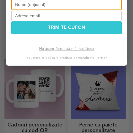
TRIMITE CUPON
Kendame
Brelocuri
personalizate
personalizate
O kendama clasică,
Un cadou de purtat mereu la
Nu acum, întreabă-mă mai târziu
reinterpretată printr-un detaliu
tine sunt brelocurile
personal
personalizate, perfecte să își
Reducerea se aplică la produse personalizate.
Termeni
amintească de tine în fiecare
zi.
Cadouri personalizate
Perne cu paiete
cu cod QR
personalizate