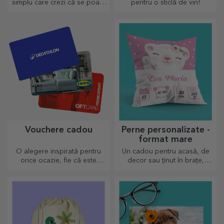
simplu care crezi că se poate
pentru o sticlă de vin!
apropia cel mai mult de
sufletul persoanei ce o va
purta.
Vouchere cadou
Perne personalizate -
format mare
O alegere inspirată pentru
Un cadou pentru acasă, de
orice ocazie, fie că este
decor sau ținut în brațe,
vorba de aniversări, sărbători
pernele personalizate sunt
sau alte momente speciale.
perfecte pentru orice ocazie.