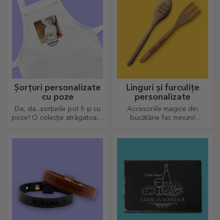
Șorțuri personalizate
Linguri și furculițe
cu poze
personalizate
Da, da...șorțurile pot fi și cu
Accesoriile magice din
poze! O colecție atrăgatoare
bucătărie fac minuni!
de sorțuri originale.
Furculițele și lingurile fac
echipă bună pentru rețetele
cele mai sofisticate rețete.