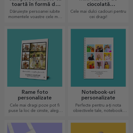
toartă în formă de
ciocolată
inimă
personalizată
Dăruiește persoanei iubite
Cele mai dulci cadouri pentru
momentele voastre cele mai
cei dragi!
dragi prin căni personalizate
cu toartă în formă de inimă.
Rame foto
Notebook-uri
personalizate
personalizate
Cele mai dragi poze pot fi
Perfecte pentru a-ți nota
puse la loc de cinste, alege
obiectivele tale, notebook-
ramele foto personalizate!
urile sunt perfecte pentru
astfel de taskuri.