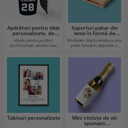
Apărători pentru tibie
Suporturi pahar din
personalizate, de
lemn în formă de
fotbal
palet
Ideale pentru jucători
Modelate după miniatura unui
profesioniști, amatori sau
palet folosit în depozite și
chiar pentru copiii care
transport, oferind un aspect
iubesc fotbalul
autentic
Tablouri personalizate
Mini sticluțe de vin
spumant