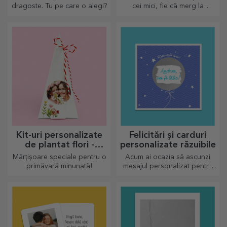
dragoste. Tu pe care o alegi?
cei mici, fie că merg la
grădiniță sau în primi pași la
scoală. Crează-l pe cel mai
potrivit pentru cel mic!
Kit-uri personalizate
Felicitări și carduri
de plantat flori -
personalizate răzuibile
mărțișor piramidă
Mărțișoare speciale pentru o
Acum ai ocazia să ascunzi
primăvară minunată!
mesajul personalizat pentru
cei dragi și să îi surprinzi
indiferent de ocazie.