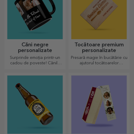
Căni negre
Tocătoare premium
personalizate
personalizate
Surprinde emoția printr-un
Presară magie în bucătărie cu
cadou de poveste! Cănile
ajutorul tocătoarelor
complet neagre cu imagini
personalizate.
sau text au un efect wow
pentru oricine o primește în
dar.