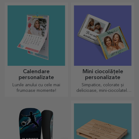
personalizate, numai buni de
drăgălășit!
Calendare
Mini ciocolățele
personalizate
personalizate
Lunile anului cu cele mai
Simpatice, colorate și
frumoase momente!
delicioase, mini-ciocolatele
pot fi oferite la set sau single,
perfecte pentru orice iubitor
de ciocolată.