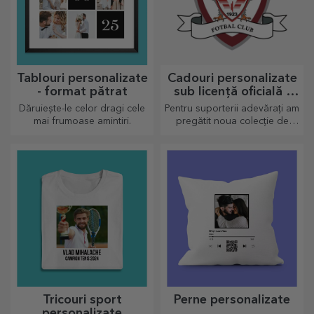
Tablouri personalizate
Cadouri personalizate
- format pătrat
sub licență oficială -
FC Rapid 1923
Dăruiește-le celor dragi cele
Pentru suporterii adevărați am
București
mai frumoase amintiri.
pregătit noua colecție de
produse personalizate sub
licență oficială Rapid, în
parteneriat cu echipa alb-
vișinie
Tricouri sport
Perne personalizate
personalizate