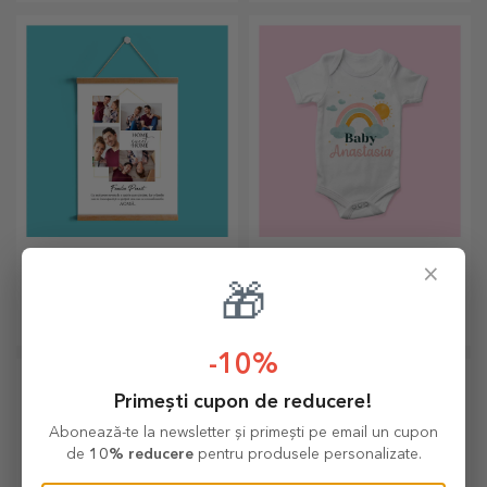
prin broderie pentru fiecare
agendă personalizată și
bucătar în parte!
păstrează toate amintirile
aproape.
Postere personalizate
Body-uri personalizate
×
cu agățătoare
pentru copii
🎁
Un mod inediat de a-ți decora
Pentru că și bebelușii merită
casa sau un cadou special
să fie în pas cu moda!
pentru cei dragi!
-10%
Primești cupon de reducere!
Abonează-te la newsletter și primești pe email un cupon
de
10% reducere
pentru produsele personalizate.