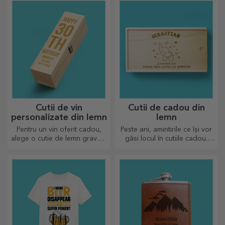
accesoriu în colecția ta de
genți.
Cutii de vin
Cutii de cadou din
personalizate din lemn
lemn
Pentru un vin oferit cadou,
Peste ani, amintirile ce își vor
alege o cutie de lemn gravată
găsi locul în cutiile cadou.
cu cele mai deosebite mesaje
Personalizează cu cel mai
gravate.
original mesaj.