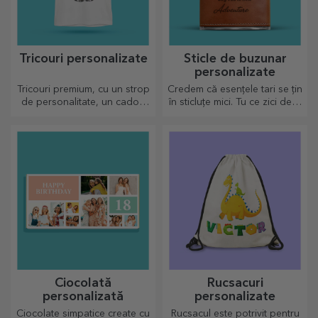
Tricouri personalizate
Sticle de buzunar
personalizate
Tricouri premium, cu un strop
Credem că esențele tari se țin
de personalitate, un cadou
în sticluțe mici. Tu ce zici de o
ideal pentru cei dragi.
sticlă de buzunar
Personalizare pe bumbac sau
personalizată?
modele sport, alege-l pe cel
potrivit!
Ciocolată
Rucsacuri
personalizată
personalizate
Ciocolate simpatice create cu
Rucsacul este potrivit pentru