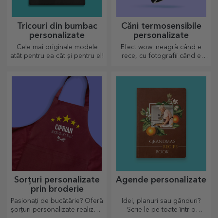
Tricouri din bumbac
Căni termosensibile
personalizate
personalizate
Cele mai originale modele
Efect wow: neagră când e
atât pentru ea cât și pentru el!
rece, cu fotografii când e
fierbinte. Cana termosensibilă
este un cadou deosebit
pentru orice destinatar.
Sorțuri personalizate
Agende personalizate
prin broderie
Pasionați de bucătărie? Oferă
Idei, planuri sau gânduri?
șorțuri personalizate realizate
Scrie-le pe toate într-o