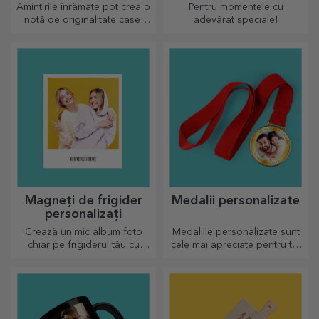
personalizate
Amintirile înrămate pot crea o
Pentru momentele cu
notă de originalitate casei
adevărat speciale!
tale, personalizează
tablourile și crează-ți propria
poveste!
Magneți de frigider
Medalii personalizate
personalizați
Crează un mic album foto
Medaliile personalizate sunt
chiar pe frigiderul tău cu
cele mai apreciate pentru tot
magneți personalizați!
efortul depus. Personalizează
și recunoaște-i meritele!