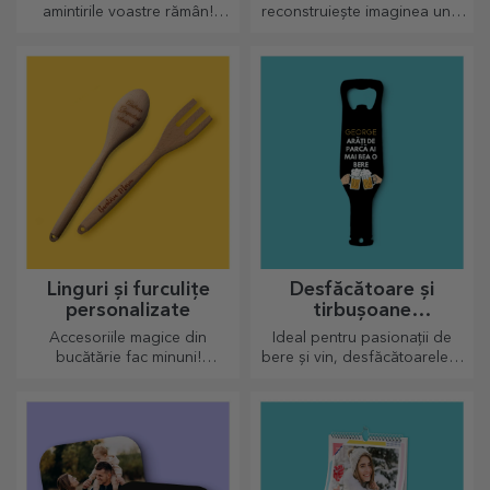
amintirile voastre rămân!
reconstruiește imaginea unui
Aranjează în câteva imagini
puzzle personalizat cu pozele
momentele voastre și ai cel
voastre dragi.
mai deosebit ceas!
Linguri și furculițe
Desfăcătoare și
personalizate
tirbușoane
personalizate
Accesoriile magice din
Ideal pentru pasionații de
bucătărie fac minuni!
bere și vin, desfăcătoarele și
Furculițele și lingurile fac
tirbușoanele pot căpăta o
echipă bună pentru rețetele
altă față atunci când sunt
cele mai sofisticate rețete.
personalizate.