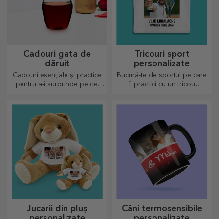
Cadouri gata de
Tricouri sport
dăruit
personalizate
Cadouri esențiale și practice
Bucură-te de sportul pe care
pentru a-i surprinde pe cei
îl practici cu un tricou
dragi! Alege cadouri premium
personalizat, cu nume sau
cu livrare rapidă, indiferent
poză, el poate ajunge
de ocazie!
preferatul tău!
Jucarii din pluș
Căni termosensibile
personalizate
personalizate