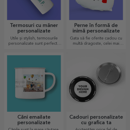
Termosuri cu mâner
Perne în formă de
personalizate
inimă personalizate
Utile și stylish, termosurile
Gata să fie oferite cadou cu
personalizate sunt perfecte
multă dragoste, celei mai
pentru a savura băutura
dragi persoane.
preferată indiferent de sezon.
Căni emailate
Cadouri personalizate
personalizate
cu grafica ta
Cănile sunt la mare căutare,
Accteptăm orice fel de