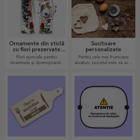
Ornamente din sticlă
Sucitoare
cu flori prezervate
personalizate
personalizate
Flori speciale pentru
Pentru cele mai frumoase
doamnele și domnișoarele
aluaturi, secretul este să aibă
din viața ta.
în palmares sucitoarele
noastre magice. Plăcintele o
să iasă divin de bune!