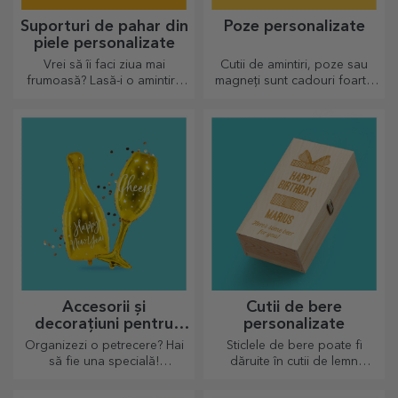
Suporturi de pahar din
Poze personalizate
piele personalizate
Vrei să îi faci ziua mai
Cutii de amintiri, poze sau
frumoasă? Lasă-i o amintire
magneți sunt cadouri foarte
dragă cu ajutorul suporturilor
apreciate. Alege cele mai
pentru pahare care pot fi
dragi poze și oferă cadouri
personalizate foarte ușor.
originale.
Accesorii și
Cutii de bere
decorațiuni pentru
personalizate
petrecere
Organizezi o petrecere? Hai
Sticlele de bere poate fi
să fie una specială!
dăruite în cutii de lemn
Accesoriile și decorațiunile de
gravate cu numele
petrecere au rolul de a
destinatarului și alături de un