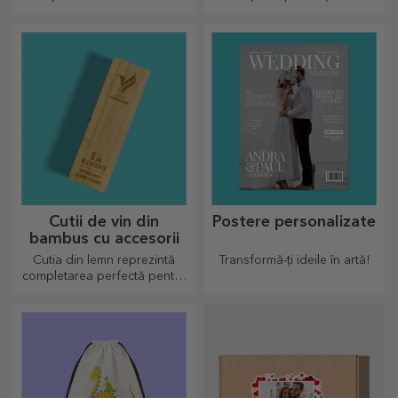
preparatelor culinare? Alege
Curele pesonalizate oferă
plăcile de ardezie și crează-ți
eleganță și stil!
propriul design!
Cutii de vin din
Postere personalizate
bambus cu accesorii
Cutia din lemn reprezintă
Transformă-ți ideile în artă!
completarea perfectă pentru
prezentarea sticlelor de vin
într-un mod elegant.