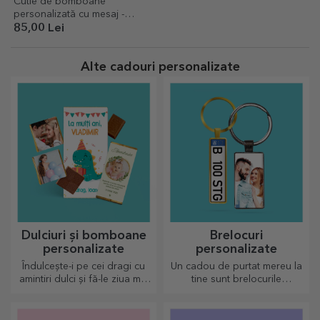
Cutie de bomboane
personalizată cu mesaj -
Mulțumesc!
85,00 Lei
Alte cadouri personalizate
Dulciuri și bomboane
Brelocuri
personalizate
personalizate
Îndulcește-i pe cei dragi cu
Un cadou de purtat mereu la
amintiri dulci și fă-le ziua mai
tine sunt brelocurile
frumoasă! Alege modelul
personalizate, perfecte să își
care îți place și oferă un
amintească de tine în fiecare
cadou dulce personalizat!
zi.