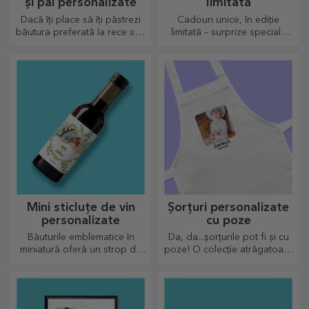
și pai personalizate
limitată
Dacă îți place să îți păstrezi
Cadouri unice, în ediție
băutura preferată la rece sau
limitată – surprize speciale
dacă vrei să păstrezi cafeaua
pentru momente de neuitat
fierbinte atunci când pleci la
drum lung, termosul nostru
este perfect pentru astfel de
ocazii.
Mini sticluțe de vin
Șorțuri personalizate
personalizate
cu poze
Băuturile emblematice în
Da, da...șorțurile pot fi și cu
miniatură oferă un strop de
poze! O colecție atrăgatoare
iubire și emoție atunci când
de sorțuri originale.
vin personalizate.