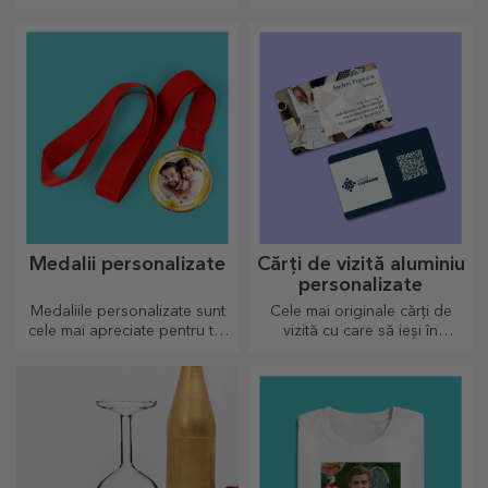
Alege și tu un cadou care sa
chiar pentru copiii care
stârnească emoții!
iubesc fotbalul
Medalii personalizate
Cărți de vizită aluminiu
personalizate
Medaliile personalizate sunt
Cele mai originale cărți de
cele mai apreciate pentru tot
vizită cu care să ieși în
efortul depus. Personalizează
evidență
și recunoaște-i meritele!