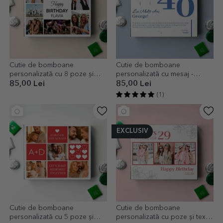
Cutie de bomboane
Cutie de bomboane
personalizată cu 8 poze și
personalizată cu mesaj -
mesaj - Happy Birthday!
Happy Birthday!
85,00 Lei
85,00 Lei
(1)
EXCLUSIV
Cutie de bomboane
Cutie de bomboane
personalizată cu 5 poze și
personalizată cu poze și text -