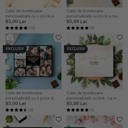
Cutie de bomboane
Cutie de bomboane
personalizată cu o poză și
personalizată cu poză și text -
text - Golden
La mulți ani!
85,00 Lei
85,00 Lei
(12)
(9)
EXCLUSIV
EXCLUSIV
Cutie de bomboane
Cutie de bomboane
personalizată cu 6 poze și
personalizată cu text - La mulți
mesaj pentru cei dragi
ani!
85,00 Lei
85,00 Lei
(6)
(5)