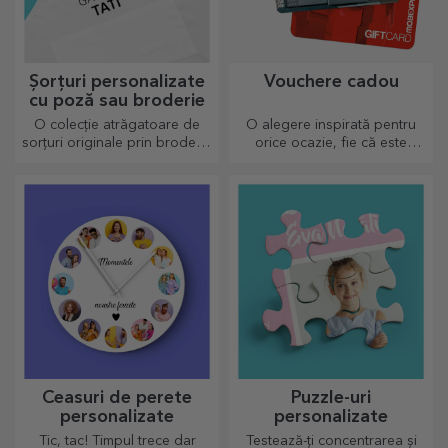
Șorțuri personalizate
Vouchere cadou
cu poză sau broderie
O colecție atrăgatoare de
O alegere inspirată pentru
sorțuri originale prin broderie
orice ocazie, fie că este
sau poze sunt cadouri
vorba de aniversări, sărbători
perfecte pentru pasionații în
sau alte momente speciale.
bucătărie.
Ceasuri de perete
Puzzle-uri
personalizate
personalizate
Tic, tac! Timpul trece dar
Testează-ți concentrarea și