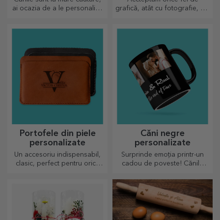
ai ocazia de a le personaliza
grafică, atât cu fotografie, cât
și să le iei și cu tine oriunde,
și cu text sau ambele
pentru că cele emailate nu se
împreună. :) Acum ai cadoul
sparg.
așa cum iți dorești să arate!
Portofele din piele
Căni negre
personalizate
personalizate
Un accesoriu indispensabil,
Surprinde emoția printr-un
clasic, perfect pentru orice
cadou de poveste! Cănile
bărbat!
complet neagre cu imagini
sau text au un efect wow
pentru oricine o primește în
dar.