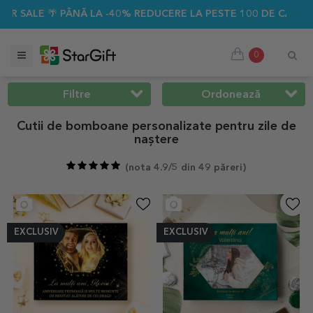
 -40% REDUCERE LA PESTE 100 DE CADOURI PERSONALIZATE ☀
0
Filtre
Ordonează
Cutii de bomboane personalizate pentru zile de
naștere
(
nota 4.9/5 din 49 păreri
)
EXCLUSIV
EXCLUSIV