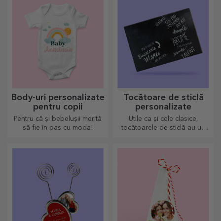
Body-uri personalizate
Tocătoare de sticlă
pentru copii
personalizate
Pentru că și bebelușii merită
Utile ca și cele clasice,
să fie în pas cu moda!
tocătoarele de sticlă au un
design aparte, ușor de
curățat și păstrat acestea vor
aduce o notă personală
bucătăriei.