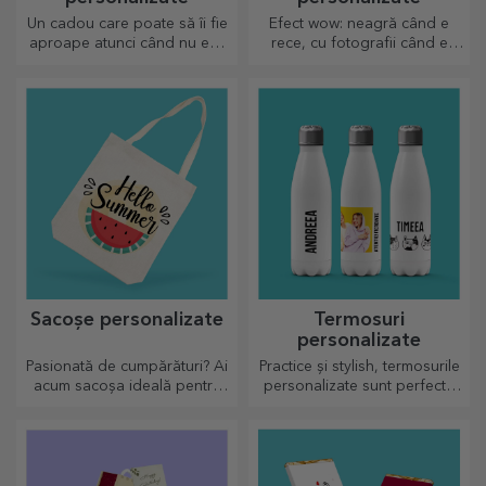
Un cadou care poate să îi fie
Efect wow: neagră când e
aproape atunci când nu ești
rece, cu fotografii când e
tu sunt plusurile
fierbinte. Cana termosensibilă
personalizate, numai buni de
este un cadou deosebit
drăgălășit!
pentru orice destinatar.
Sacoșe personalizate
Termosuri
personalizate
Pasionată de cumpărături? Ai
Practice și stylish, termosurile
acum sacoșa ideală pentru
personalizate sunt perfecte
micile cumpărături,
pentru a savura băutura
încăpătoare și foarte chic.
preferată, rece când e vară și
caldă când e iarnă.