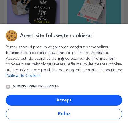
Acest site folosește cookie-uri
Suporturi
Calendare
personalizate pentru
personalizate
Pentru scopuri precum afișarea de conținut personalizat,
pahare
Protejează suprafețele cu
Lunile anului cu cele mai
folosim module cookie sau tehnologii similare. Apăsând
cele mai originale suporturi
frumoase momente!
Accept, ești de acord să permiți colectarea de informații prin
pentru pahare.
cookie-uri sau tehnologii similare. Află mai multe despre cookie-
uri, inclusiv despre posibilitatea retragerii acordului în secțiunea
Politica de Cookies
ADMINSTRARE PREFERINȚE
Accept
Refuz