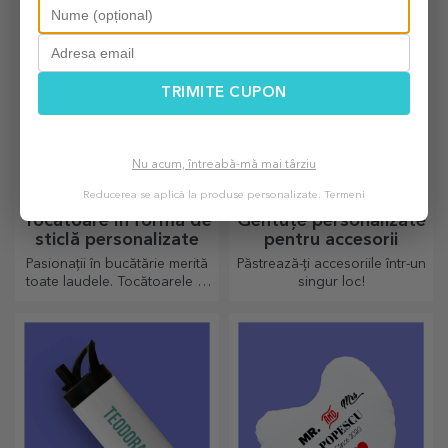
indiferent de ocazie.
autentic
TRIMITE CUPON
Nu acum, întreabă-mă mai târziu
Reducerea se aplică la produse personalizate.
Termeni
Tocătoare în formă de
Gentuțe personalizate
sticlă personalizate
pentru accesorii
Pasionații în bucătărie merită
Păstrează-ți accesoriile într-un
toate laudele. Tocătoarele în
singur loc!
formă de sticlă sunt perfecte
pentru a servi deliciile gata
preparate.