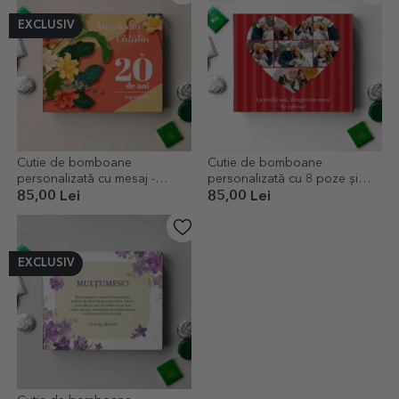
EXCLUSIV
Cutie de bomboane
Cutie de bomboane
personalizată cu mesaj -
personalizată cu 8 poze și
Flowers
mesaj - Iubire
85,00 Lei
85,00 Lei
EXCLUSIV