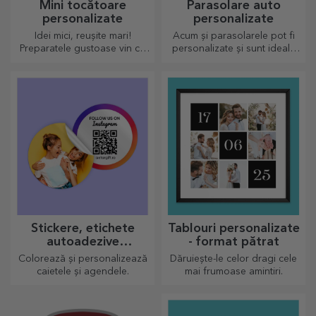
Mini tocătoare
Parasolare auto
personalizate
personalizate
Idei mici, reușite mari!
Acum și parasolarele pot fi
Preparatele gustoase vin cu
personalizate și sunt ideale
cele mai creative tocătoare,
pentru a minimiza căldura din
alege-l pe cel potrivit!
mașină.
Stickere, etichete
Tablouri personalizate
autoadezive
- format pătrat
personalizate
Colorează și personalizează
Dăruiește-le celor dragi cele
caietele și agendele.
mai frumoase amintiri.