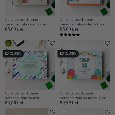
Cutie de bomboane
Cutie de bomboane
personalizată cu o poză și
personalizată cu text - Flori
mesaj - Happy Birthday!
85,00 Lei
85,00 Lei
(1)
EXCLUSIV
EXCLUSIV
Cutie de bomboane
Cutie de bomboane
personalizată cu text -
personalizată cu mesaj și cod
Apreciere
QR - La mulți ani!
85,00 Lei
90,99 Lei