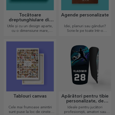
Tocătoare
Agende personalizate
dreptunghiulare din
bambus
Utile și cu un design aparte,
Idei, planuri sau gânduri?
cu o dimensiune mare,
Scrie-le pe toate într-o
tocătoarele gravate sunt
agendă personalizată și
perfecte pentru cele mai
păstrează toate amintirile
apetisante bunătăți pregătite
aproape.
în bucătărie.
Tablouri canvas
Apărători pentru tibie
personalizate, de
fotbal
Cele mai frumoase amintiri
Ideale pentru jucători
sunt puse la loc de cinste!
profesioniști, amatori sau