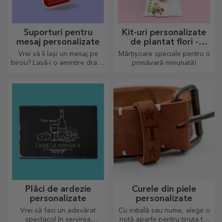
Suporturi pentru
Kit-uri personalizate
mesaj personalizate
de plantat flori -
mărțișor piramidă
Vrei să îi lași un mesaj pe
Mărțișoare speciale pentru o
birou? Lasă-i o amintire dragă
primăvară minunată!
cu ajutorul suporturilor
personalizate pentru mesaj.
Plăci de ardezie
Curele din piele
personalizate
personalizate
Vrei să faci un adevărat
Cu inițială sau nume, alege o
spectacol în servirea
notă aparte pentru ținuta ta!