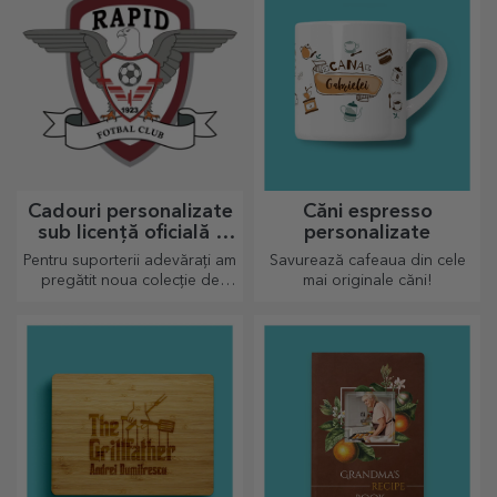
Cadouri personalizate
Căni espresso
sub licență oficială -
personalizate
FC Rapid 1923
Pentru suporterii adevărați am
Savurează cafeaua din cele
București
pregătit noua colecție de
mai originale căni!
produse personalizate sub
licență oficială Rapid, în
parteneriat cu echipa alb-
vișinie