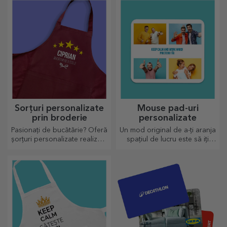
înveseli atmosfera.
mesaj pe măsură.
Sorțuri personalizate
Mouse pad-uri
prin broderie
personalizate
Pasionați de bucătărie? Oferă
Un mod original de a-ți aranja
șorțuri personalizate realizate
spațiul de lucru este să iți
prin broderie pentru fiecare
personalizezi cele mai tari
bucătar în parte!
mouse-pad-uri.