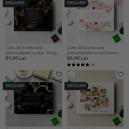
EXCLUSIV
EXCLUSIV
Cutie de bomboane
Cutie de bomboane
personalizată cu text - Dragă
personalizată cu text pentru
tată
mama - La mulți ani, mama!
85,00 Lei
85,00 Lei
(4)
EXCLUSIV
EXCLUSIV