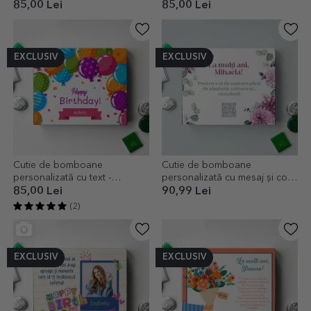
mesaj - Love
Cheers
85,00 Lei
85,00 Lei
EXCLUSIV
EXCLUSIV
Cutie de bomboane
Cutie de bomboane
personalizată cu text -
personalizată cu mesaj și cod
Baloane
QR - Flori
85,00 Lei
90,99 Lei
(2)
EXCLUSIV
EXCLUSIV