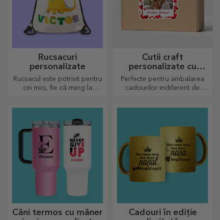
Rucsacuri
Cutii craft
personalizate
personalizate cu
sticker
Rucsacul este potrivit pentru
Perfecte pentru ambalarea
cei mici, fie că merg la
cadourilor indiferent de
grădiniță sau în primi pași la
ocazie.
scoală. Crează-l pe cel mai
potrivit pentru cel mic!
Căni termos cu mâner
Cadouri în ediție