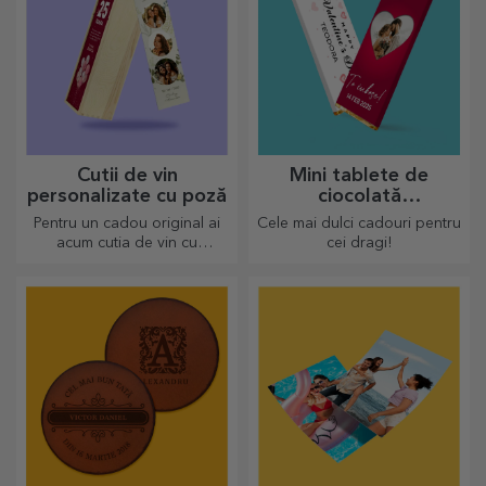
Cutii de vin
Mini tablete de
personalizate cu poză
ciocolată
personalizată
Pentru un cadou original ai
Cele mai dulci cadouri pentru
acum cutia de vin cu
cei dragi!
fotografii/mesaj, perfecte
pentru un cadou de excepție!