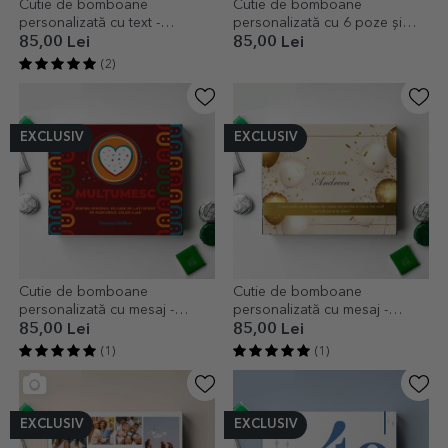
Cutie de bomboane
Cutie de bomboane
personalizată cu text -
personalizată cu 6 poze și
Mulțumesc
mesaj
85,00 Lei
85,00 Lei
(2)
EXCLUSIV
EXCLUSIV
Cutie de bomboane
Cutie de bomboane
personalizată cu mesaj -
personalizată cu mesaj -
Apreciere colorată
Aniversare
85,00 Lei
85,00 Lei
(1)
(1)
EXCLUSIV
EXCLUSIV