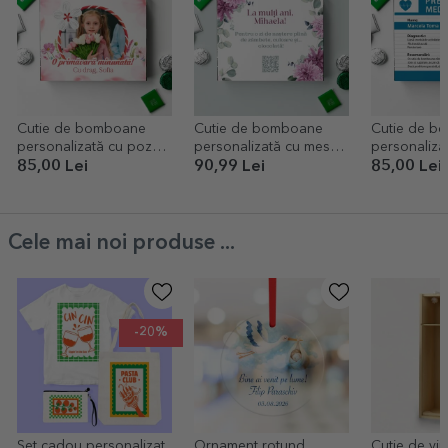
Cutie de bomboane
Cutie de bomboane
Cutie de b
personalizată cu poză
personalizată cu mesaj
personaliza
și mesaj - Mărțișor
și cod QR - Flori
- Prescripți
85,00 Lei
90,99 Lei
85,00 Lei
dulce
Cele mai noi produse ...
-20%
Set cadou personalizat
Ornament rotund
Cutie de vin