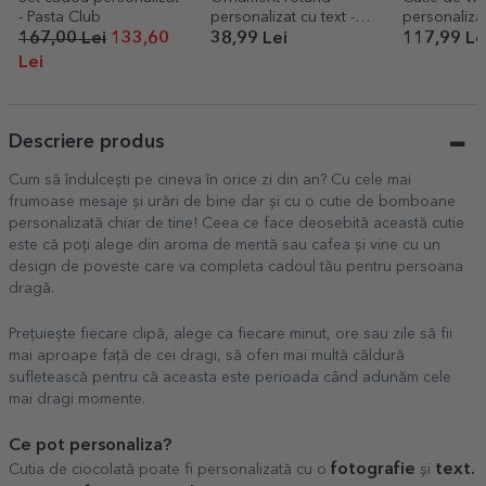
- Pasta Club
personalizat cu text -
personalizat
Bine ai venit pe lume
Pensionar
167,00 Lei
133,60
38,99 Lei
117,99 Le
Lei
Descriere produs
Cum să îndulcești pe cineva în orice zi din an? Cu cele mai
frumoase mesaje și urări de bine dar și cu o cutie de bomboane
personalizată chiar de tine! Ceea ce face deosebită această cutie
este că poți alege din aroma de mentă sau cafea și vine cu un
design de poveste care va completa cadoul tău pentru persoana
dragă.
Prețuiește fiecare clipă, alege ca fiecare minut, ore sau zile să fii
mai aproape față de cei dragi, să oferi mai multă căldură
sufletească pentru că aceasta este perioada când adunăm cele
mai dragi momente.
Ce pot personaliza?
fotografie
text.
Cutia de ciocolată poate fi personalizată cu o
și