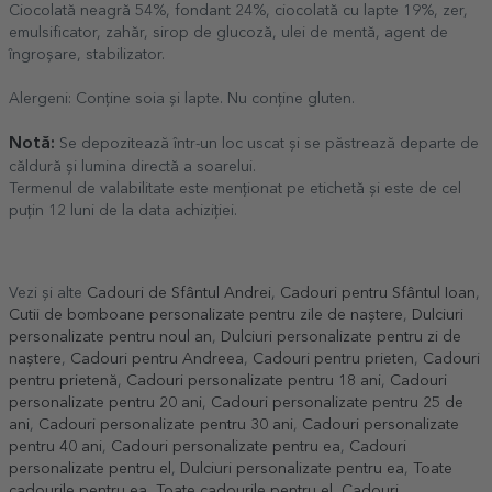
Ciocolată neagră 54%, fondant 24%, ciocolată cu lapte 19%, zer,
emulsificator, zahăr, sirop de glucoză, ulei de mentă, agent de
îngroșare, stabilizator.
Alergeni: Conține soia și lapte. Nu conține gluten.
Notă:
Se depozitează într-un loc uscat și se păstrează departe de
căldură și lumina directă a soarelui.
Termenul de valabilitate este menționat pe etichetă și este de cel
puțin 12 luni de la data achiziției.
Vezi și alte
Cadouri de Sfântul Andrei
,
Cadouri pentru Sfântul Ioan
,
Cutii de bomboane personalizate pentru zile de naștere
,
Dulciuri
personalizate pentru noul an
,
Dulciuri personalizate pentru zi de
naștere
,
Cadouri pentru Andreea
,
Cadouri pentru prieten
,
Cadouri
pentru prietenă
,
Cadouri personalizate pentru 18 ani
,
Cadouri
personalizate pentru 20 ani
,
Cadouri personalizate pentru 25 de
ani
,
Cadouri personalizate pentru 30 ani
,
Cadouri personalizate
pentru 40 ani
,
Cadouri personalizate pentru ea
,
Cadouri
personalizate pentru el
,
Dulciuri personalizate pentru ea
,
Toate
cadourile pentru ea
,
Toate cadourile pentru el
,
Cadouri