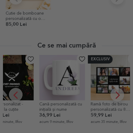
Cutie de bomboane
personalizată cu o
poză și text - Golden
85,00 Lei
Ce se mai cumpără
EXCLUSIV
Cană personalizată cu
Ramă foto de birou
Vin spumant
inițială și nume
personalizată cu 8
personalizat 
poze și text - Happily
Royalty
36,99 Lei
59,99 Lei
79,99 Lei
Ever After
acum 9 minute, Ilfov
acum 35 minute, Ilfov
acum 54 minut