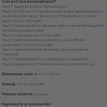
Cum pot face personalizarea?
Pasul 1
: Apasă pe butonul "Personalizează"
Pasul 2
: Fă click pe o fotografie exemplu și apoi apasă pe butonul
verde din partea de jos "Încarcă poze" (Imaginile vor fi salvate
pentru folosire ulterioară)
Pasul 3
: Selectează de pe calculator, telefon sau tabletă fotografiile.
Uploadul va începe imediat.
Pasul 4
: Alege poza care vrei să apară.
Pasul 5
: Dacă este necesar, poți edita poza modificând
poziționarea, zoom-ul sau rotația.
Pasul 6
: Când ești mulțumit de rezultat, apasă pe butonul
"Confirmă"
Pasul 7
: Selectează textul și completează cu mesajul dorit.
Pasul 8
: Apasă butonul "Finalizare și adaugă produsul în coș.
Dimensiune cutie: ±
19,2 x 15,8 cm
Gramaj:
170 gr (26 bucăți)
Finisare etichetă:
Lucioasă
Ingrediente și recomandări
: