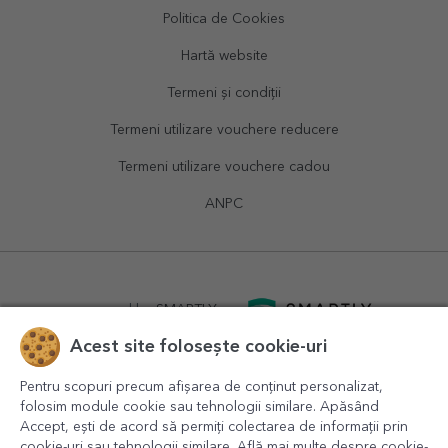
Politica de Cookies
Hartă website
Termeni și condiții
Termeni utilizare vouchere reducere
Termeni utilizare vouchere cadou
ANPC
powered by
SMARTLY.ro
Acest site folosește cookie-uri
logistics by
APACARGO.com
Pentru scopuri precum afișarea de conținut personalizat,
folosim module cookie sau tehnologii similare. Apăsând
Accept, ești de acord să permiți colectarea de informații prin
cookie-uri sau tehnologii similare. Află mai multe despre cookie-