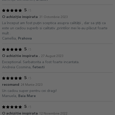
5
/ 5
O achiziție inspirata
31 Octombrie 2023
La început am fost puțin sceptica asupra calității , dar sa știți ca
este un cadou superb si calitativ ,printilor mei le-au plăcut foarte
mult .
Camellia,
Prahova
5
/ 5
O achizitie inspirata .
27 August 2023
Exceptional. Sarbatorita a fost foarte incantata.
Andreia Cosmina,
fetesti
5
/ 5
recomand
24 Martie 2023
Un cadou super pentru cei dragi!
Manuela,
Baia Mare
5
/ 5
O achizitie inspirata
12 Noiembrie 2022