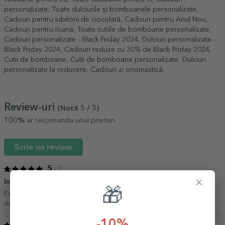
personalizate
,
Toate dulciurile și bomboanele personalizate
,
Cadouri pentru iubitorii de ciocolată
,
Cadouri pentru Anul Nou
,
Cadouri pentru Ioana
,
Toate cutiile de bomboane personalizate
,
Cadouri personalizate - Black Friday 2024
,
Dulciuri personalizate -
Black Friday 2024
,
Cadouri reduse cu 30% de Black Friday 2024
,
Cutii de bomboane
,
Cutii de bomboane personalizate
,
Dulciuri
personalizate la reducere
,
Cadouri zi onomastică
.
Review-uri
(Notă
5
/ 5
)
100%
ar recomanda unui prieten
Scrie un review
5
/ 5
×
Intotdeauna cea mai buna alegere
25 Octombrie 2024
🎁
Exceptional ca intotdeauna.
Andreia Cosmina,
Fetesti
-10%