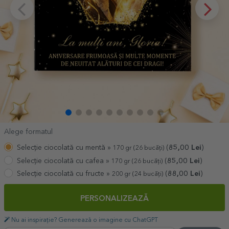
Alege formatul
Selecție ciocolată cu mentă »
(
85,00
Lei
)
170 gr (26 bucăți)
Selecție ciocolată cu cafea »
(
85,00
Lei
)
170 gr (26 bucăți)
Selecție ciocolată cu fructe »
(
88,00
Lei
)
200 gr (24 bucăți)
PERSONALIZEAZĂ
Nu ai inspirație? Generează o imagine cu ChatGPT