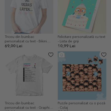
Tricou din bumbac
Felicitare personalizată cu text
personalizat cu text - Bikini
- Lista de griji
Bottom Birthday
69,00 Lei
10,99 Lei
Tricou din bumbac
Puzzle personalizat cu o poză
personalizat cu text - Graphic
- Colaj