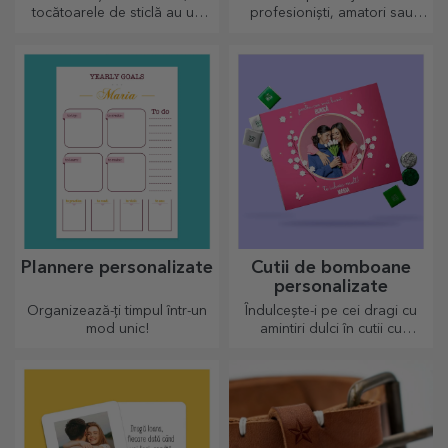
tocătoarele de sticlă au un
profesioniști, amatori sau
design aparte, ușor de
chiar pentru copiii care
curățat și păstrat acestea vor
iubesc fotbalul
aduce o notă personală
bucătăriei.
Plannere personalizate
Cutii de bomboane
personalizate
Organizează-ți timpul într-un
Îndulcește-i pe cei dragi cu
mod unic!
amintiri dulci în cutii cu
bomboane delicioase!