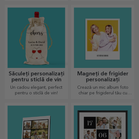
produse personalizate sub
personal
licență oficială Rapid, în
parteneriat cu echipa alb-
vișinie
Săculeți personalizați
Magneți de frigider
pentru sticlă de vin
personalizați
Un cadou elegant, perfect
Crează un mic album foto
pentru o sticlă de vin!
chiar pe frigiderul tău cu
magneți personalizați!