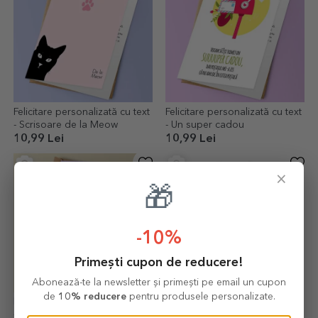
Felicitare personalizată cu text
Felicitare personalizată cu text
- Scrisoare de la Meow
- Un super cadou
10,99 Lei
10,99 Lei
×
🎁
-10%
Primești cupon de reducere!
Abonează-te la newsletter și primești pe email un cupon
de
10% reducere
pentru produsele personalizate.
Felicitare personalizată cu text
Tricou din bumbac
- BANG! Și tinerețea dispare
personalizat cu 3 poze și text -