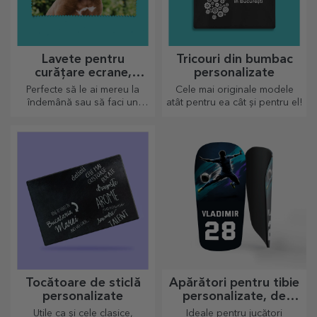
Lavete pentru
Tricouri din bumbac
curățare ecrane,
personalizate
ochelari, personalizate
Perfecte să le ai mereu la
Cele mai originale modele
îndemână sau să faci un
atât pentru ea cât și pentru el!
cadou tare simpatic celor
dragi.
Tocătoare de sticlă
Apărători pentru tibie
personalizate
personalizate, de
fotbal
Utile ca și cele clasice,
Ideale pentru jucători