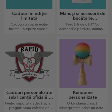
Cadouri în ediție
Mănuși și accesorii de
limitată
bucătărie
personalizate
Cadouri unice, în ediție
Pregătiți de gătit? Cu
limitată – surprize speciale
accesoriile potrivite, mănușile
pentru momente de neuitat
și suporturile pentru oale iți
vor ușura munca în bucătărie.
Cadouri personalizate
Kendame
sub licență oficială -
personalizate
FC Rapid 1923
Pentru suporterii adevărați am
O kendama clasică,
București
pregătit noua colecție de
reinterpretată printr-un detaliu