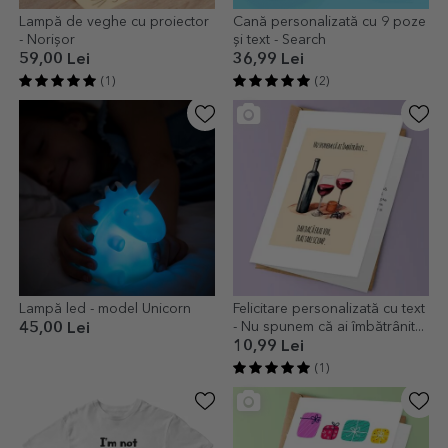
Lampă de veghe cu proiector
Cană personalizată cu 9 poze
- Norișor
și text - Search
59,00 Lei
36,99 Lei
(1)
(2)
Lampă led - model Unicorn
Felicitare personalizată cu text
- Nu spunem că ai îmbătrânit...
45,00 Lei
10,99 Lei
(1)