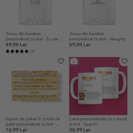
Tricou din bumbac
Tricou din bumbac
personalizat cu text - Eu vara
personalizat cu text - Naughty
nu dorm!
69,00 Lei
69,00 Lei
(2)
Suport de pahar în formă de
Cană personalizată cu o poză
palet personalizat cu text -
și text - Search
Berea este rezolvarea
16,99 Lei
36,99 Lei