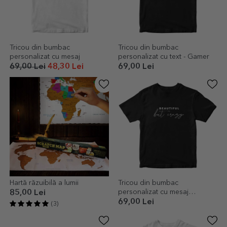
Tricou din bumbac
Tricou din bumbac
personalizat cu mesaj
personalizat cu text - Gamer
69,00 Lei
48,30 Lei
69,00 Lei
Hartă răzuibilă a lumii
Tricou din bumbac
personalizat cu mesaj
85,00 Lei
amuzant
69,00 Lei
(3)