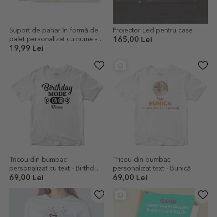
Suport de pahar în formă de
Proiector Led pentru case
palet personalizat cu nume -
165,00 Lei
Berea mea
19,99 Lei
Tricou din bumbac
Tricou din bumbac
personalizat cu text - Birthday
personalizat text - Bunică
Mode ON
69,00 Lei
69,00 Lei