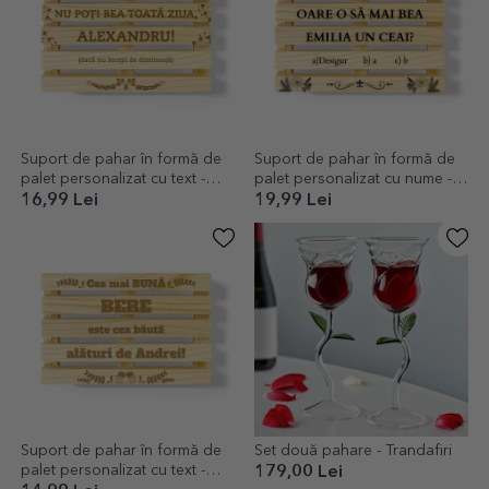
Suport de pahar în formă de
Suport de pahar în formă de
palet personalizat cu text -
palet personalizat cu nume -
Trebuie să începi de dimineață
Oare o să mai beau un ceai?
16,99 Lei
19,99 Lei
Suport de pahar în formă de
Set două pahare - Trandafiri
palet personalizat cu text -
179,00 Lei