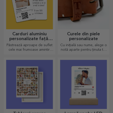
Carduri aluminiu
Curele din piele
personalizate față-
personalizate
verso
Păstrează aproape de suflet
Cu inițială sau nume, alege o
cele mai frumoase amintiri
notă aparte pentru ținuta ta!
alături de cei dragi
Curele pesonalizate oferă
eleganță și stil!