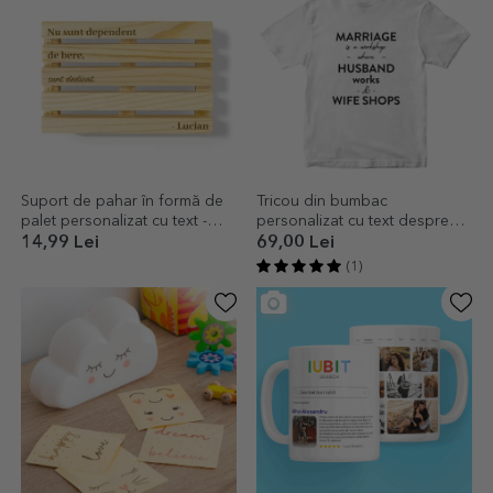
Suport de pahar în formă de
Tricou din bumbac
palet personalizat cu text -
personalizat cu text despre
Sunt dedicat
căsătorie
14,99 Lei
69,00 Lei
(1)