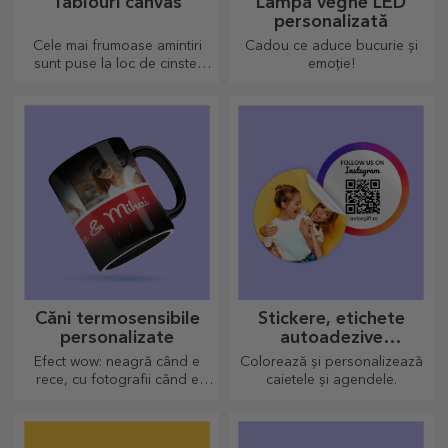
Tablouri canvas
Lampă veghe LED
personalizată
Cele mai frumoase amintiri
Cadou ce aduce bucurie și
sunt puse la loc de cinste!
emoție!
Alege și tu un cadou care sa
stârnească emoții!
Căni termosensibile
Stickere, etichete
personalizate
autoadezive
personalizate
Efect wow: neagră când e
Colorează și personalizează
rece, cu fotografii când e
caietele și agendele.
fierbinte. Cana termosensibilă
este un cadou deosebit
pentru orice destinatar.