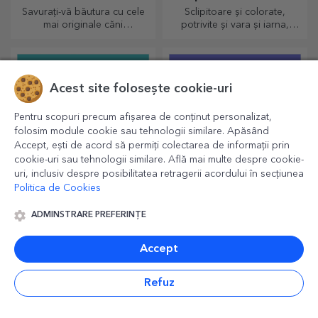
Savurați-vă băutura cu cele
Sclipitoare și colorate,
mai originale căni
potrivite și vara și iarna,
personalizate.
termosurile sunt ușor de
personalizat și luat oriunde
cu tine!
Acest site folosește cookie-uri
Pentru scopuri precum afișarea de conținut personalizat,
folosim module cookie sau tehnologii similare. Apăsând
Accept, ești de acord să permiți colectarea de informații prin
cookie-uri sau tehnologii similare. Află mai multe despre cookie-
uri, inclusiv despre posibilitatea retragerii acordului în secțiunea
Politica de Cookies
Cadouri personalizate
Termosuri cu mâner
ADMINSTRARE PREFERINȚE
x Flick Domnul Rimă
personalizate
Pentru cei care apreciază
Utile și stylish, termosurile
Accept
jocurile de cuvinte și rimele
personalizate sunt perfecte
pline de însemnătate.
pentru a savura băutura
preferată indiferent de sezon.
Refuz