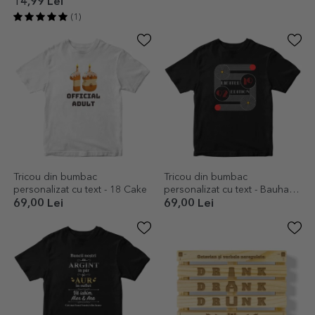
Cea mai bună bere
14,99 Lei
(1)
Tricou din bumbac
Tricou din bumbac
personalizat cu text - 18 Cake
personalizat cu text - Bauhaus
Birthday
69,00 Lei
69,00 Lei