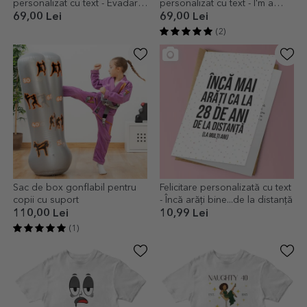
personalizat cu text - Evadare
personalizat cu text - I'm a
EURO
classic
69,00 Lei
69,00 Lei
(2)
Sac de box gonflabil pentru
Felicitare personalizată cu text
copii cu suport
- Încă arăți bine...de la distanță
110,00 Lei
10,99 Lei
(1)