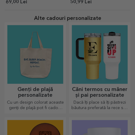
Designer
69,00 Lei
50,99 Lei
Alte cadouri personalizate
Genți de plajă
Căni termos cu mâner
personalizate
și pai personalizate
Cu un design colorat aceaste
Dacă îți place să îți păstrezi
genți de plajă pot fi cadoul
băutura preferată la rece sau
ideal pentru o persoana
dacă vrei să păstrezi cafeaua
dragă sau de ce nu un nou
fierbinte atunci când pleci la
accesoriu în colecția ta de
drum lung, termosul nostru
genți.
este perfect pentru astfel de
ocazii.