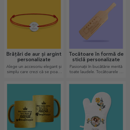
Brățări de aur și argint
Tocătoare în formă de
personalizate
sticlă personalizate
Alege un accesoriu elegant și
Pasionații în bucătărie merită
simplu care crezi că se poate
toate laudele. Tocătoarele în
apropia cel mai mult de
formă de sticlă sunt perfecte
sufletul persoanei ce o va
pentru a servi deliciile gata
purta.
preparate.