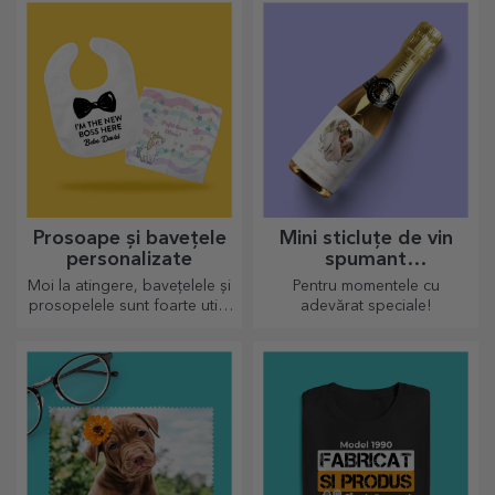
modele sport, alege-l pe cel
potrivit!
Prosoape și bavețele
Mini sticluțe de vin
personalizate
spumant
personalizate
Moi la atingere, bavețelele și
Pentru momentele cu
prosopelele sunt foarte utile
adevărat speciale!
și perfecte pentru a fi luate
oriunde!