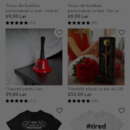
Tricou din bumbac
Tricou din bumbac
personalizat cu text - Arăt bine
personalizat cu text - Fac ce
la vârsta mea
vreau
69,00 Lei
69,00 Lei
(73)
(47)
Clopoțel pentru sex
Trandafir placat cu aur de 24k
29,00 Lei
252,00 Lei
(11)
(24)