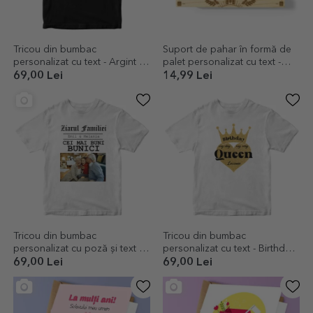
Tricou din bumbac
Suport de pahar în formă de
personalizat cu text - Argint în
palet personalizat cu text -
păr și aur în suflet
Drink Drank Drunk
69,00 Lei
14,99 Lei
Tricou din bumbac
Tricou din bumbac
personalizat cu poză și text -
personalizat cu text - Birthday
Cei mai buni bunici
Queen
69,00 Lei
69,00 Lei