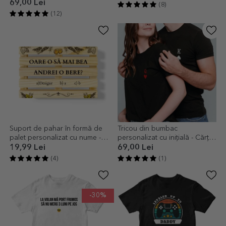
Pensionar
69,00 Lei
(8)
(12)
Suport de pahar în formă de
Tricou din bumbac
palet personalizat cu nume -
personalizat cu inițială - Cărți
Oare o să mai beau o bere?
de joc
19,99 Lei
69,00 Lei
(4)
(1)
-30%