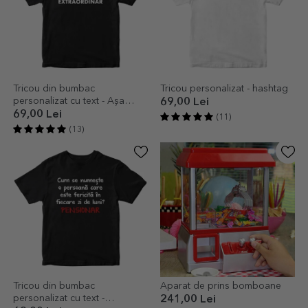
Tricou din bumbac
Tricou personalizat - hashtag
personalizat cu text - Așa
69,00 Lei
arată...
69,00 Lei
(11)
(13)
Tricou din bumbac
Aparat de prins bomboane
personalizat cu text -
241,00 Lei