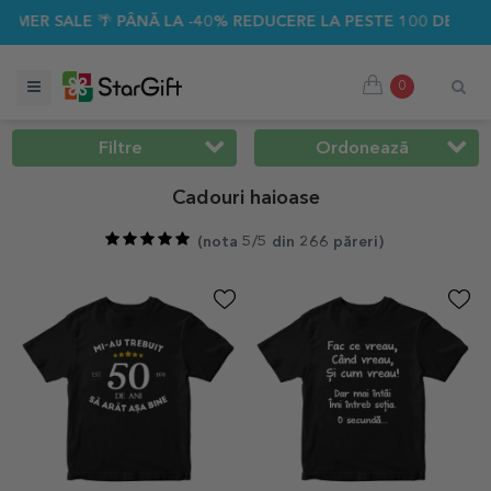
LA -40% REDUCERE LA PESTE 100 DE CADOURI PERSONALIZATE
0
Filtre
Ordonează
Cadouri haioase
(
nota 5/5 din 266 păreri
)