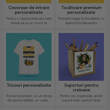
Covorașe de intrare
Tocătoare premium
personalizate
personalizate
Pentru o casă primitoare este
Presară magie în bucătărie cu
musai să ai un covor la
ajutorul tocătoarelor
intrare. Personalizează-le și
personalizate.
vei avea cele mai simpatice
covoare!
Tricouri personalizate
Suporturi pentru
creioane
Tricouri premium, cu un strop
Pentru cei organizați, acest
de personalitate, un cadou
suport este cadoul ideal.
ideal pentru cei dragi.
Personalizare pe bumbac sau