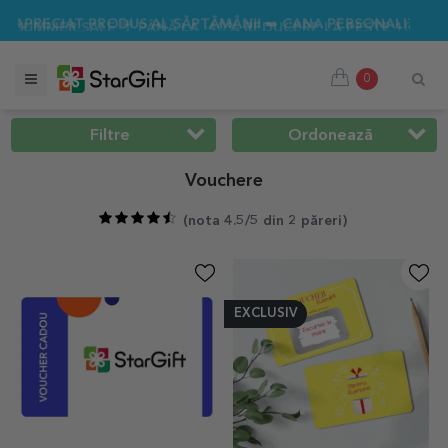
 PÂNĂ LA -40% REDUCERE LA PESTE 100 DE CADOURI PERSONA
0
Filtre
Ordonează
Vouchere
(
nota 4.5/5 din 2 păreri
)
EXCLUSIV