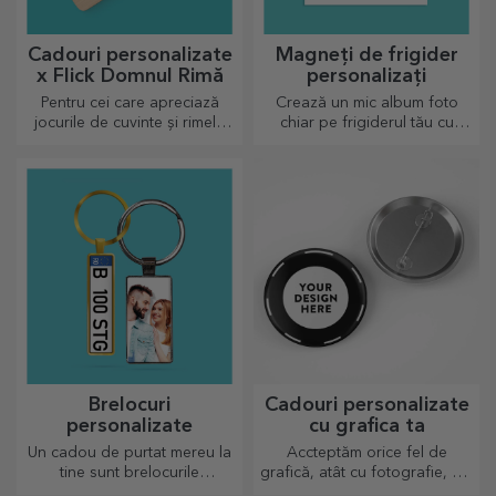
Cadouri personalizate
Magneți de frigider
x Flick Domnul Rimă
personalizați
Pentru cei care apreciază
Crează un mic album foto
jocurile de cuvinte și rimele
chiar pe frigiderul tău cu
pline de însemnătate.
magneți personalizați!
Brelocuri
Cadouri personalizate
personalizate
cu grafica ta
Un cadou de purtat mereu la
Accteptăm orice fel de
tine sunt brelocurile
grafică, atât cu fotografie, cât
personalizate, perfecte să își
și cu text sau ambele