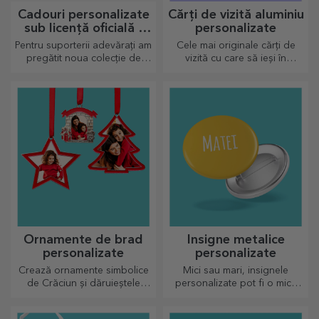
Cadouri personalizate
Cărți de vizită aluminiu
sub licență oficială -
personalizate
FC Rapid 1923
Pentru suporterii adevărați am
Cele mai originale cărți de
București
pregătit noua colecție de
vizită cu care să ieși în
produse personalizate sub
evidență
licență oficială Rapid, în
parteneriat cu echipa alb-
vișinie
Ornamente de brad
Insigne metalice
personalizate
personalizate
Crează ornamente simbolice
Mici sau mari, insignele
de Crăciun și dăruieștele
personalizate pot fi o mică
celor dragi!
bucurie atunci când vin
personalizate. Un obiect