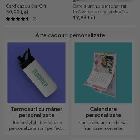
Card cadou StarGift
Card aluminiu personalizat
față-verso cu text și două
50,00 Lei
poze - Voucher Răzuibil
19,99 Lei
(2)
Alte cadouri personalizate
Termosuri cu mâner
Calendare
personalizate
personalizate
Utile și stylish, termosurile
Lunile anului cu cele mai
personalizate sunt perfecte
frumoase momente!
pentru a savura băutura
preferată indiferent de sezon.