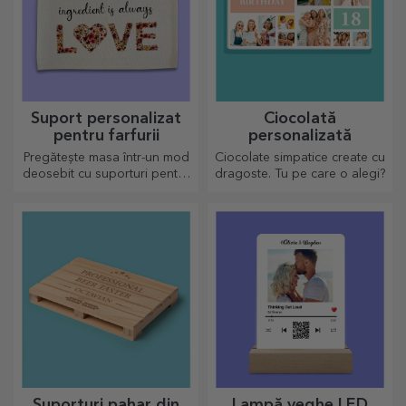
Suport personalizat
Ciocolată
pentru farfurii
personalizată
Pregătește masa într-un mod
Ciocolate simpatice create cu
deosebit cu suporturi pentru
dragoste. Tu pe care o alegi?
farfurii. Pot fi personalizate cu
un mesaj sau numele fiecărui
membru de la masă.
Suporturi pahar din
Lampă veghe LED