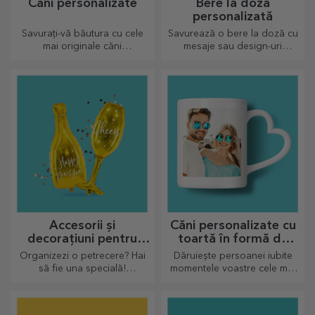
Căni personalizate
Bere la doză
personalizată
Savurați-vă băutura cu cele
Savurează o bere la doză cu
mai originale căni
mesaje sau design-uri
personalizate.
haioase!
Accesorii și
Căni personalizate cu
decorațiuni pentru
toartă în formă de
petrecere
inimă
Organizezi o petrecere? Hai
Dăruiește persoanei iubite
să fie una specială!
momentele voastre cele mai
Accesoriile și decorațiunile de
dragi prin căni personalizate
petrecere au rolul de a
cu toartă în formă de inimă.
înveseli atmosfera.