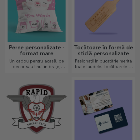
Perne personalizate -
Tocătoare în formă de
format mare
sticlă personalizate
Un cadou pentru acasă, de
Pasionații în bucătărie merită
decor sau ținut în brațe,
toate laudele. Tocătoarele în
pernele personalizate sunt
formă de sticlă sunt perfecte
perfecte pentru orice ocazie.
pentru a servi deliciile gata
preparate.