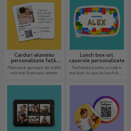
Carduri aluminiu
Lunch box-uri,
personalizate față-
caserole personalizate
verso
Păstrează aproape de suflet
Pachețelul pentru scoală e
cele mai frumoase amintiri
mai bun cu așa un lunch-box,
alături de cei dragi
personalizează-l și
pregătește-l pe cel mic de o
nouă zi!