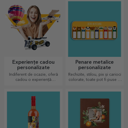
Experiențe cadou
Penare metalice
personalizate
personalizate
Indiferent de ocazie, oferă
Rechizite, stilou, pix și carioci
cadou o experiență
colorate, toate pot fi puse la
memorabilă - aminitiri de
un loc în penarele
neuitat, adrenalină sau
personalizate de la StarGift!
relaxare.