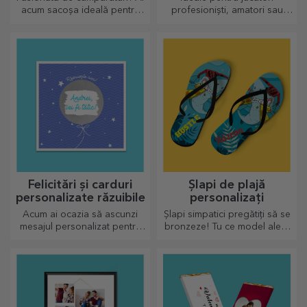
acum sacoșa ideală pentru
profesioniști, amatori sau
micile cumpărături,
chiar pentru copiii care
încăpătoare și foarte chic.
iubesc fotbalul
Felicitări și carduri
Șlapi de plajă
personalizate răzuibile
personalizați
Acum ai ocazia să ascunzi
Șlapi simpatici pregătiți să se
mesajul personalizat pentru
bronzeze! Tu ce model alegi
cei dragi și să îi surprinzi
să îl personalizezi?
indiferent de ocazie.