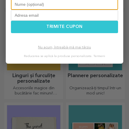
acum cutia de vin cu
cadou de poveste! Cănile
fotografii/mesaj, perfecte
complet neagre cu imagini
pentru un cadou de excepție!
sau text au un efect wow
pentru oricine o primește în
dar.
TRIMITE CUPON
Nu acum, întreabă-mă mai târziu
Reducerea se aplică la produse personalizate.
Termeni
Linguri și furculițe
Plannere personalizate
personalizate
Accesoriile magice din
Organizează-ți timpul într-un
bucătărie fac minuni!
mod unic!
Furculițele și lingurile fac
echipă bună pentru rețetele
cele mai sofisticate rețete.