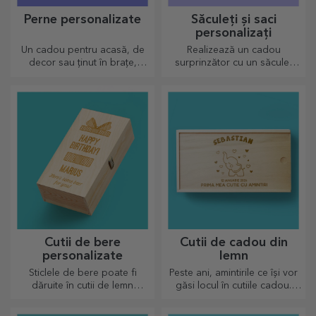
Perne personalizate
Săculeți și saci
personalizați
Un cadou pentru acasă, de
Realizează un cadou
decor sau ținut în brațe,
surprinzător cu un săculeț
pernele personalizate sunt
personalizat, un design unic
perfecte pentru orice ocazie.
din fotografiile tale și mesaje
de "la mulți ani".
Cutii de bere
Cutii de cadou din
personalizate
lemn
Sticlele de bere poate fi
Peste ani, amintirile ce își vor
dăruite în cutii de lemn
găsi locul în cutiile cadou.
gravate cu numele
Personalizează cu cel mai
destinatarului și alături de un
original mesaj.