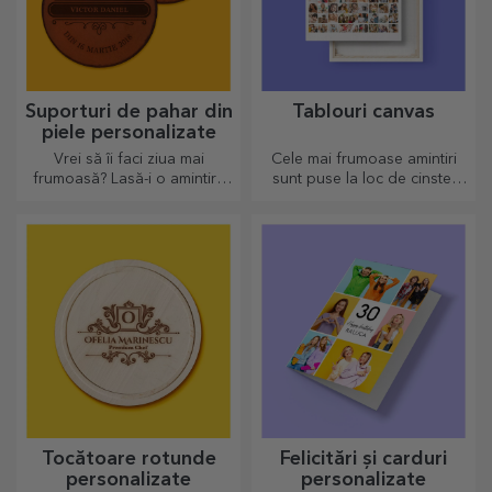
Suporturi de pahar din
Tablouri canvas
piele personalizate
Vrei să îi faci ziua mai
Cele mai frumoase amintiri
frumoasă? Lasă-i o amintire
sunt puse la loc de cinste!
dragă cu ajutorul suporturilor
Alege și tu un cadou care sa
pentru pahare care pot fi
stârnească emoții!
personalizate foarte ușor.
Tocătoare rotunde
Felicitări și carduri
personalizate
personalizate