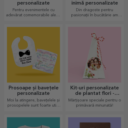
personalizate
inimă personalizate
Pentru evenimentele cu
Din dragoste pentru
adevărat comemorabile alege
pasionații în bucătărie am
să personalizezi eticheta unui
creat cadouri în formă de
vin spumant și bucurați-vă din
inimă pentru cele mai
plin de moment!
pricepute gospodine.
Prosoape și bavețele
Kit-uri personalizate
personalizate
de plantat flori -
mărțișor piramidă
Moi la atingere, bavețelele și
Mărțișoare speciale pentru o
prosopelele sunt foarte utile
primăvară minunată!
și perfecte pentru a fi luate
oriunde!