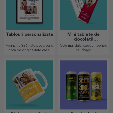
Tablouri personalizate
Mini tablete de
ciocolată
personalizată
Amintirile înrămate pot crea o
Cele mai dulci cadouri pentru
notă de originalitate casei
cei dragi!
tale, personalizează
tablourile și crează-ți propria
poveste!