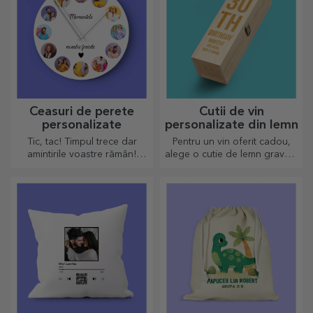
Ceasuri de perete
Cutii de vin
personalizate
personalizate din lemn
Tic, tac! Timpul trece dar
Pentru un vin oferit cadou,
amintirile voastre rămân!
alege o cutie de lemn gravată
Aranjează în câteva imagini
cu cele mai deosebite mesaje
momentele voastre și ai cel
gravate.
mai deosebit ceas!