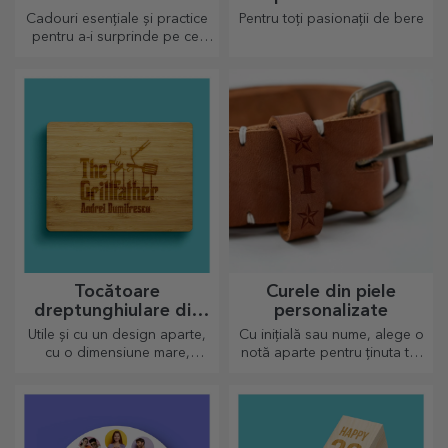
Cadouri esențiale și practice
Pentru toți pasionații de bere
pentru a-i surprinde pe cei
dragi! Alege cadouri premium
cu livrare rapidă, indiferent
de ocazie!
Tocătoare
Curele din piele
dreptunghiulare din
personalizate
bambus
Utile și cu un design aparte,
Cu inițială sau nume, alege o
cu o dimensiune mare,
notă aparte pentru ținuta ta!
tocătoarele gravate sunt
Curele pesonalizate oferă
perfecte pentru cele mai
eleganță și stil!
apetisante bunătăți pregătite
în bucătărie.