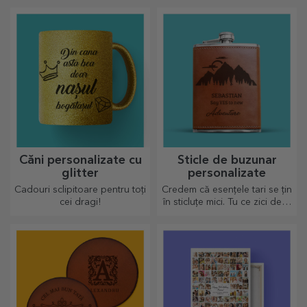
amintească de tine în fiecare
împreună. :) Acum ai cadoul
zi.
așa cum iți dorești să arate!
Căni personalizate cu
Sticle de buzunar
glitter
personalizate
Cadouri sclipitoare pentru toți
Credem că esențele tari se țin
cei dragi!
în sticluțe mici. Tu ce zici de o
sticlă de buzunar
personalizată?