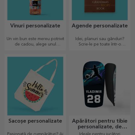
Vinuri personalizate
Agende personalizate
Un vin bun este mereu potrivit
Idei, planuri sau gânduri?
de cadou, alege unul
Scrie-le pe toate într-o
personalizat și oferă-l cu
agendă personalizată și
numele destinatarului.
păstrează toate amintirile
aproape.
Sacoșe personalizate
Apărători pentru tibie
personalizate, de
fotbal
Pasionată de cumpărături? Ai
Ideale pentru jucători