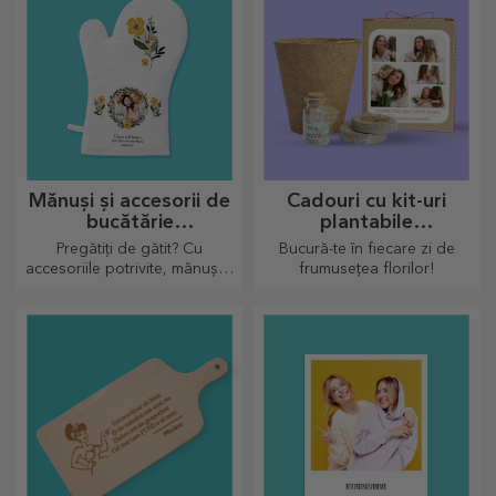
ocazii.
Mănuși și accesorii de
Cadouri cu kit-uri
bucătărie
plantabile
personalizate
personalizate
Pregătiți de gătit? Cu
Bucură-te în fiecare zi de
accesoriile potrivite, mănușile
frumusețea florilor!
și suporturile pentru oale iți
vor ușura munca în bucătărie.