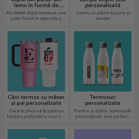
lemn în formă de
personalizată
palet
Modelate după miniatura unui
Cadou ce aduce bucurie și
palet folosit în depozite și
emoție!
transport, oferind un aspect
autentic
Căni termos cu mâner
Termosuri
și pai personalizate
personalizate
Dacă îți place să îți păstrezi
Practice și stylish, termosurile
băutura preferată la rece sau
personalizate sunt perfecte
dacă vrei să păstrezi cafeaua
pentru a savura băutura
fierbinte atunci când pleci la
preferată, rece când e vară și
drum lung, termosul nostru
caldă când e iarnă.
este perfect pentru astfel de