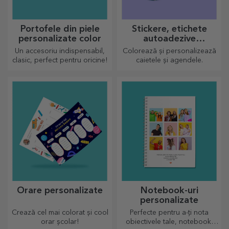
Portofele din piele
Stickere, etichete
personalizate color
autoadezive
personalizate
Un accesoriu indispensabil,
Colorează și personalizează
clasic, perfect pentru oricine!
caietele și agendele.
Orare personalizate
Notebook-uri
personalizate
Crează cel mai colorat și cool
Perfecte pentru a-ți nota
orar școlar!
obiectivele tale, notebook-