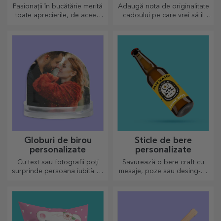
Pasionații în bucătărie merită
Adaugă nota de originalitate
toate aprecierile, de aceea
cadoului pe care vrei să îl
preparatele gustoase vin cu
oferi. Completează cadoul cu
cele mai creative tocătoare,
un card sau o felicitare
alege-l pe cel potrivit!
personalizată.
Globuri de birou
Sticle de bere
personalizate
personalizate
Cu text sau fotografii poți
Savurează o bere craft cu
surprinde persoana iubită cu
mesaje, poze sau desing-uri
un accesoriu deosebit de
haioase, perfectă de
birou.
consumat pentru orice
anotimp.