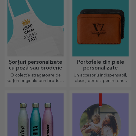
aducător de noroc, zâmbete
și voie bună!
Șorțuri personalizate
Portofele din piele
cu poză sau broderie
personalizate
O colecție atrăgatoare de
Un accesoriu indispensabil,
sorțuri originale prin broderie
clasic, perfect pentru orice
sau poze sunt cadouri
bărbat!
perfecte pentru pasionații în
bucătărie.