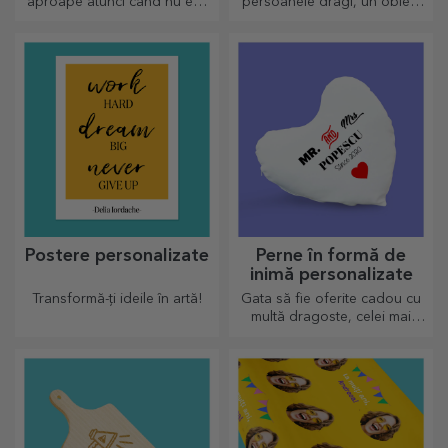
aproape atunci când nu ești
persoanele dragi, un obiect
tu sunt plusurile
de decor special.
personalizate, numai buni de
drăgălășit!
Postere personalizate
Perne în formă de
inimă personalizate
Transformă-ți ideile în artă!
Gata să fie oferite cadou cu
multă dragoste, celei mai
dragi persoane.