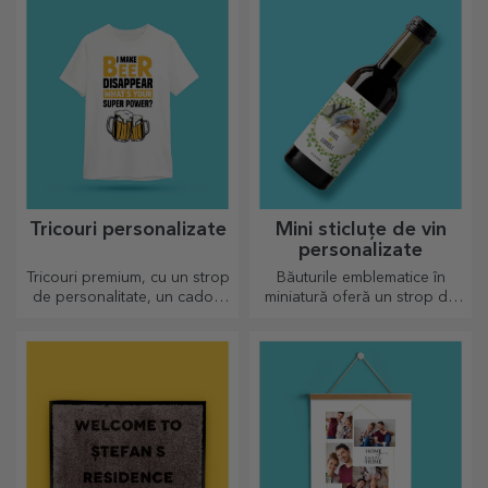
mesaj pe măsură.
Tricouri personalizate
Mini sticluțe de vin
personalizate
Tricouri premium, cu un strop
Băuturile emblematice în
de personalitate, un cadou
miniatură oferă un strop de
ideal pentru cei dragi.
iubire și emoție atunci când
Personalizare pe bumbac sau
vin personalizate.
modele sport, alege-l pe cel
potrivit!