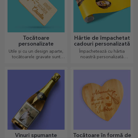
Tocătoare
Hârtie de împachetat
personalizate
cadouri personalizată
Utile și cu un design aparte,
Împachetează cu hârtia
tocătoarele gravate sunt
noastră personalizată
perfecte pentru cele mai
cadourile în așa fel încât nici
apetisante bunătăți pregătite
să nu le vină să îl deschidă.
în bucătărie.
Vinuri spumante
Tocătoare în formă de