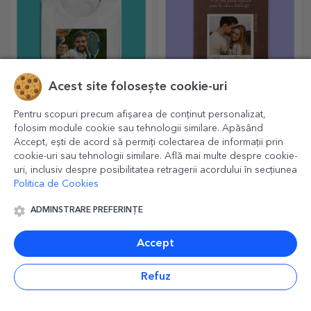
Acest site folosește cookie-uri
Pentru scopuri precum afișarea de conținut personalizat,
Tricouri sport
Agende din piele
folosim module cookie sau tehnologii similare. Apăsând
personalizate
personalizate color
Accept, ești de acord să permiți colectarea de informații prin
Bucură-te de sportul pe care
Idei, planuri sau gânduri?
cookie-uri sau tehnologii similare. Află mai multe despre cookie-
îl practici cu un tricou
Scrie-le pe toate într-o
uri, inclusiv despre posibilitatea retragerii acordului în secțiunea
personalizat, cu nume sau
agendă personalizată și
Politica de Cookies
poză, el poate ajunge
păstrează toate amintirile
preferatul tău!
aproape.
ADMINSTRARE PREFERINȚE
Accept
Refuz