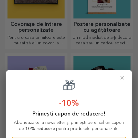
Covorașe de intrare
Postere personalizate
personalizate
cu agățătoare
Pentru o casă primitoare este
Un mod inediat de a-ți decora
musai să ai un covor la
casa sau un cadou special
intrare. Personalizează-le și
pentru cei dragi!
vei avea cele mai simpatice
covoare!
×
🎁
-10%
Primești cupon de reducere!
Cutii de vin
Căni negre
Abonează-te la newsletter și primești pe email un cupon
personalizate cu poză
personalizate
de
10% reducere
pentru produsele personalizate.
Pentru un cadou original ai
Surprinde emoția printr-un