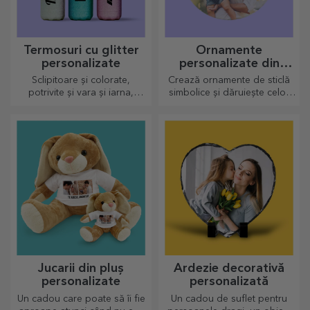
Termosuri cu glitter
Ornamente
personalizate
personalizate din
sticlă
Sclipitoare și colorate,
Crează ornamente de sticlă
potrivite și vara și iarna,
simbolice și dăruiește celor
termosurile sunt ușor de
dragi cadouri originale și
personalizat și luat oriunde
unice!
cu tine!
Jucarii din pluș
Ardezie decorativă
personalizate
personalizată
Un cadou care poate să îi fie
Un cadou de suflet pentru