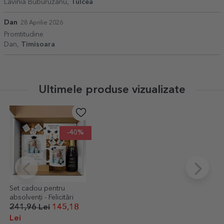
Lavinia Buburuzanu,
Tulcea
Dan
28 Aprilie 2026
Promtitudine
Dan,
Timisoara
Ultimele produse vizualizate
-40%
Set cadou pentru
absolvenți - Felicitări
241,96 Lei
145,18
Lei