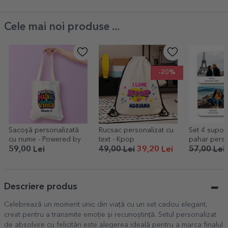
Cele mai noi produse ...
-20%
Sacoșă personalizată
Rucsac personalizat cu
Set 4 suport
cu nume - Powered by
text - Kpop
pahar perso
text și poze
59,00 Lei
49,00 Lei
39,20 Lei
57,00 Lei
Descriere produs
Celebrează un moment unic din viață cu un set cadou elegant,
creat pentru a transmite emoție și recunoștință. Setul personalizat
de absolvire cu felicitări este alegerea ideală pentru a marca finalul