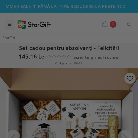
ALE 🌴 PÂNĂ LA -40% REDUCERE LA PESTE 100 DE CADOURI P
0
StarGift
Set cadou pentru absolvenți - Felicitări
145,18 Lei
Scrie tu primul review
Cod produs: 30627