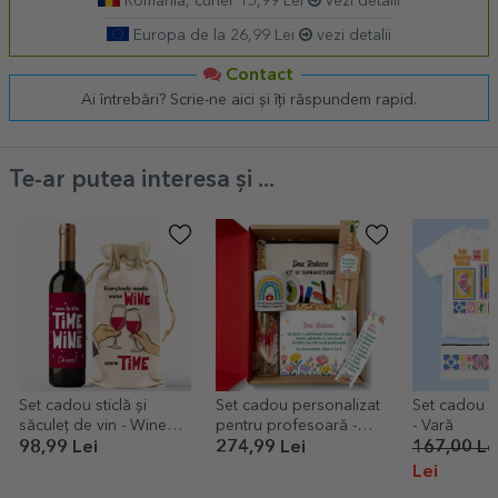
România, curier 15,99 Lei
vezi detalii
Europa de la 26,99 Lei
vezi detalii
Contact
Ai întrebări? Scrie-ne aici și îți răspundem rapid.
Te-ar putea interesa și ...
Set cadou sticlă și
Set cadou personalizat
Set cadou p
săculeț de vin - Wine
pentru profesoară -
- Vară
o'clock
Recunoștință
98,99 Lei
274,99 Lei
167,00 Le
Lei