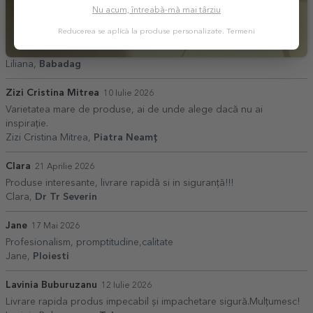
Nu acum, întreabă-mă mai târziu
Reducerea se aplică la produse personalizate.
Termeni
Liliana,
Babadag
Zizi Cristina Mitrea
10 Iulie 2026
Varietatea mare de produse, ai de unde alege dacă nu ai
inspirație.
Zizi Cristina Mitrea,
Piatra Neamț
Clara
21 Aprilie 2026
Produse interesante, livrare rapidă si in siguranță!!!
Clara,
Dr Tr Severin
Jane
17 Mai 2026
Profesionalism, promptitudine,calitate
Jane,
Ploiesti
Lavinia Buburuzanu
12 Iulie 2026
Livrare rapida produs impecabil și impachetare sigură.Mulțumesc!