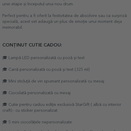
unei etape și începutul unui nou drum.
Perfect pentru a fi oferit la festivitatea de absolvire sau ca surpriză
specială, acest set adaugă un plus de emoție unui moment deja
memorabil.
CONȚINUT CUTIE CADOU:
🎓 Lampă LED personalizată cu poză și text
🎓 Cană personalizată cu poză și text (325 ml)
🎓 Mini sticluță de vin spumant personalizată cu mesaj
🎓 Ciocolată personalizată cu mesaj
🎓 Cutie pentru cadou ediție exclusivă StarGift ( albă cu interior
craft) - cu sticker personalizat
🎓 5 mini ciocolățele nepersonalizate