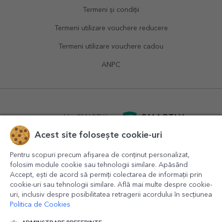
Termeni și condiții
Termeni utilizare vouchere reducere
Termeni utilizare vouchere cadou
ANPC
powered by
SMARTLY.ro
Acest site folosește cookie-uri
logistics by
APACARGO.com
Pentru scopuri precum afișarea de conținut personalizat,
folosim module cookie sau tehnologii similare. Apăsând
Accept, ești de acord să permiți colectarea de informații prin
cookie-uri sau tehnologii similare. Află mai multe despre cookie-
uri, inclusiv despre posibilitatea retragerii acordului în secțiunea
Politica de Cookies