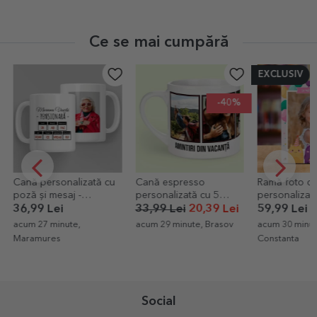
Ce se mai cumpără
EXCLUSIV
-40%
Cană personalizată cu
Cană espresso
Ramă foto de
poză și mesaj -
personalizată cu 5
personalizată
Pensionare
poze și text - Amintiri
o poză - La m
36,99 Lei
33,99 Lei
20,39 Lei
59,99 Lei
acum 27 minute,
acum 29 minute, Brasov
acum 30 minut
Maramures
Constanta
Social