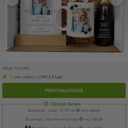
Alege formatul
1 cutie cadou »
(
145,18
Lei
)
PERSONALIZEAZĂ
Opțiuni livrare
București, curier 12,99 Lei
vezi detalii
București, ridicare personală
vezi detalii