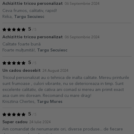
Achizittie tricou personalizat
06 Septembrie 2024
Ceva frumos, calitativ, rapid!
Réka,
Targu Secuiesc
5
/ 5
Achizittie tricou personalizat
06 Septembrie 2024
Calitate foarte bună
Foarte mulțumită!,
Targu Secuiesc
5
/ 5
Un cadou deosebit
24 August 2024
Tricoul personalizat au o tehnica de inalta calitate. Mereu printurile
sunt frumoase , culori vibrante, nu se deterioreaza in timp. Sunt
excelente calitativ, de cativa ani comad si mereu am primit exact
asa cum imi doream. Recomand cu mare drag!
Krisztina Chertes,
Targu Mures
5
/ 5
Super cadou
24 Iulie 2024
Am comandat de nenumarate ori, diverse produse... de fiecare