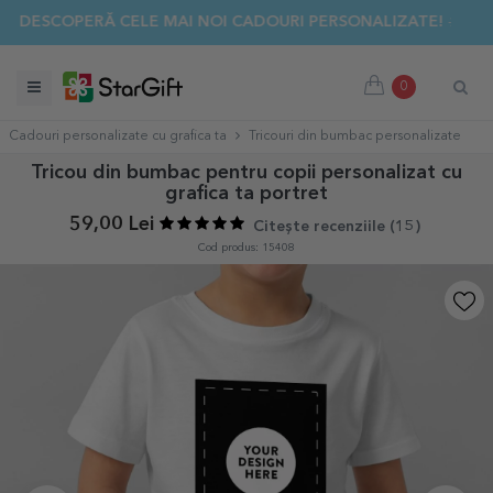
ER SALE 🌴 PÂNĂ LA -40% REDUCERE LA PESTE 100 DE CADOU
0
Cadouri personalizate cu grafica ta
Tricouri din bumbac personalizate
Tricou din bumbac pentru copii personalizat cu
grafica ta portret
59,00 Lei
Citește recenziile (
15
)
Cod produs: 15408