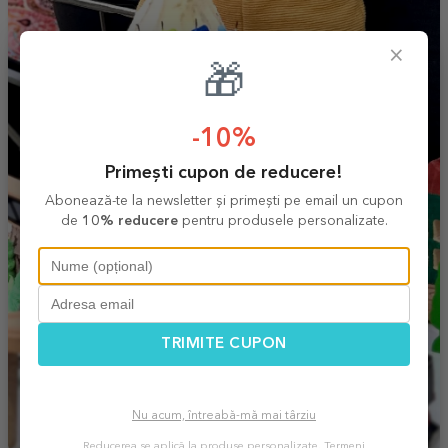
×
🎁
-10%
Primești cupon de reducere!
Abonează-te la newsletter și primești pe email un cupon
de
10% reducere
pentru produsele personalizate.
TRIMITE CUPON
Nu acum, întreabă-mă mai târziu
Reducerea se aplică la produse personalizate.
Termeni