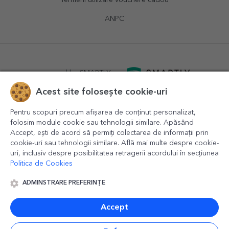
Termeni utilizare vouchere cadou
ANPC
powered by
SMARTLY.ro
Acest site folosește cookie-uri
logistics by
APACARGO.com
Pentru scopuri precum afișarea de conținut personalizat,
folosim module cookie sau tehnologii similare. Apăsând
Accept, ești de acord să permiți colectarea de informații prin
cookie-uri sau tehnologii similare. Află mai multe despre cookie-
uri, inclusiv despre posibilitatea retragerii acordului în secțiunea
Politica de Cookies
ADMINSTRARE PREFERINȚE
© 2016-2026
StarGift
Romania,
București
, strada
Copilului
nr. 6-12, parter
,
Sector 1
, cod postal
012178
,
email:
contact@stargift.ro
Accept
www.stargift.ro
STARGIFT SRL
, cod fiscal
40077992