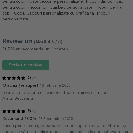
pentru copii
,
Toate tricourile personalizate
,
Tricouri din bumbac
pentru copii
,
Tricouri din bumbac personalizate
,
Tricouri pentru
copii
,
Copii
,
Cadouri personalizate cu grafica ta
,
Tricouri
personalizate
.
Review-uri
(Notă
4.8
/ 5
)
100%
ar recomanda unui prieten
Scrie un review
5
/ 5
O achiziție super!
18 Februarie 2026
Foarte calitativ, printul se îmbină foarte frumos cu tricoul!
Alina,
Bucuresti
5
/ 5
Recomand 100%
08 Septembrie 2025
Tricou pentru copii, personalizat cu design propriu - print-ul a ieșit
super, se văd și detaliile imaginii. L-am spălat deja de câteva ori, și