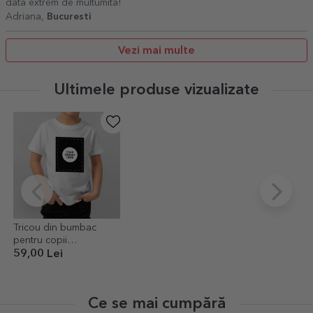
data extrem de multumita!
Adriana,
Bucuresti
Vezi mai multe
Ultimele produse vizualizate
Tricou din bumbac
pentru copii
personalizat cu grafica
59,00 Lei
ta portret
Ce se mai cumpără