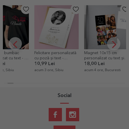
Felicitare personalizată
Magnet 10x15 cm
Felicitare pe
cu poză și text -
personalizat cu text și 4
cu o poză
Elegance
poze - Happy birthday
10,99 Lei
18,00 Lei
10,99 Lei
6
acum 3 ore, Sibiu
acum 4 ore, Bucuresti
acum 4 ore, Do
Social