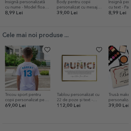
Insignă personalizată
Body pentru copii
Insignă per
cu nume - Model floare
personalizat cu mesaj -
cu text - Pa
colorată
Cadoul de Paște, Baby
8,99 Lei
39,00 Lei
8,99 Lei
Boy
Cele mai noi produse ...
Tricou sport pentru
Tablou personalizat cu
Trusă make
copii personalizat pe
22 de poze și text -
personalizat
spate cu nume și număr
BUNICI
Echipa mire
69,00 Lei
112,00 Lei
39,00 Lei
- Pasionat de fotbal