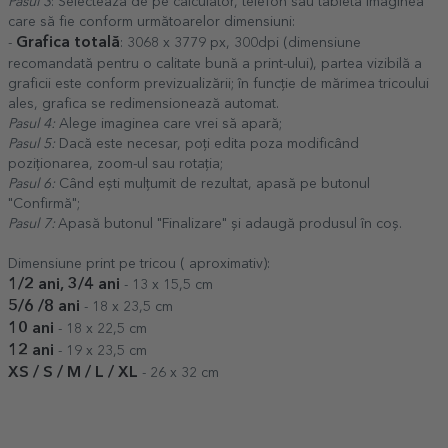
Pasul 3
: Selectează de pe calculator, telefon sau tabletă imaginea
care să fie conform următoarelor dimensiuni:
Grafica totală
-
: 3068 x 3779 px, 300dpi (dimensiune
recomandată pentru o calitate bună a print-ului), partea vizibilă a
graficii este conform previzualizării; în funcție de mărimea tricoului
ales, grafica se redimensionează automat.
Pasul 4:
Alege imaginea care vrei să apară;
Pasul 5:
Dacă este necesar, poți edita poza modificând
poziționarea, zoom-ul sau rotația;
Pasul 6:
Când ești mulțumit de rezultat, apasă pe butonul
"Confirmă";
Pasul 7:
Apasă butonul "Finalizare" și adaugă produsul în coș.
Dimensiune print pe tricou ( aproximativ):
1/2 ani,
3/4 ani
- 13 x 15,5 cm
5/6 /8 ani
- 18 x 23,5 cm
10 ani
- 18 x 22,5 cm
12 ani
- 19 x 23,5 cm
XS / S / M / L / XL
- 26 x 32 cm