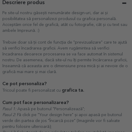
Descriere produs
Pe site-ul nostru găsești nenumărate design-uri, dar ai și
posibilitatea să personalizezi produsul cu grafica personală.
Acceptăm orice fel de grafică, atât cu fotografie, cât și cu text sau
ambele împreună. :)
Trebuie doar să ții cont de funcția de "previzualizare" care te ajută
să verifici încadrarea graficii. Avem rugămintea să verifici
încadrarea deoarece procesarea se va face automat în sistemul
nostru. De asemenea, dacă site-ul nu îți permite încărcarea graficii,
înseamnă că aceasta are o dimensiune prea mică și ai nevoie de o
grafică mai mare și mai clară.
Ce pot personaliza?
grafica ta.
Tricoul poate fi personalizat cu
Cum pot face personalizarea?
Pasul 1:
Apasă pe butonul "Personalizează";
Pasul 2
: Fă click pe "Your design here" și apoi apasă pe butonul
verde din partea de jos "Încarcă poze" (Imaginile vor fi salvate
pentru folosire ulterioară);