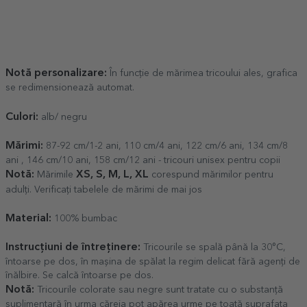
Notă personalizare:
În funcție de mărimea tricoului ales, grafica
se redimensionează automat.
Culori:
alb/ negru
Mărimi:
87-92 cm/1-2 ani, 110 cm/4 ani, 122 cm/6 ani, 134 cm/8
ani , 146 cm/10 ani, 158 cm/12 ani - tricouri unisex pentru copii
Notă:
XS, S, M, L, XL
Mărimile
corespund mărimilor pentru
adulți. Verificați tabelele de mărimi de mai jos
Material:
100% bumbac
Instrucțiuni de întreținere:
Tricourile se spală până la 30°C,
întoarse pe dos, în mașina de spălat la regim delicat fără agenți de
înălbire. Se calcă întoarse pe dos.
Notă:
Tricourile colorate sau negre sunt tratate cu o substanță
suplimentară în urma căreia pot apărea urme pe toată suprafața