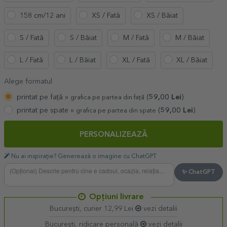
158 cm/12 ani
XS / Fată
XS / Băiat
S / Fată
S / Băiat
M / Fată
M / Băiat
L / Fată
L / Băiat
XL / Fată
XL / Băiat
Alege formatul
printat pe față »
(
59,00
Lei
)
grafica pe partea din față
printat pe spate »
(
59,00
Lei
)
grafica pe partea din spate
PERSONALIZEAZĂ
Nu ai inspirație? Generează o imagine cu ChatGPT
✨ ChatGPT
Opțiuni livrare
București, curier 12,99 Lei
vezi detalii
București, ridicare personală
vezi detalii