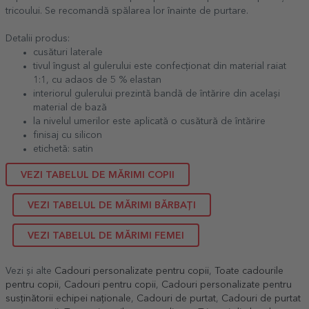
tricoului. Se recomandă spălarea lor înainte de purtare.
Detalii produs:
cusături laterale
tivul îngust al gulerului este confecționat din material raiat
1:1, cu adaos de 5 % elastan
interiorul gulerului prezintă bandă de întărire din același
material de bază
la nivelul umerilor este aplicată o cusătură de întărire
finisaj cu silicon
etichetă: satin
VEZI TABELUL DE MĂRIMI COPII
VEZI TABELUL DE MĂRIMI BĂRBAȚI
VEZI TABELUL DE MĂRIMI FEMEI
Vezi și alte
Cadouri personalizate pentru copii
,
Toate cadourile
pentru copii
,
Cadouri pentru copii
,
Cadouri personalizate pentru
susținătorii echipei naționale
,
Cadouri de purtat
,
Cadouri de purtat