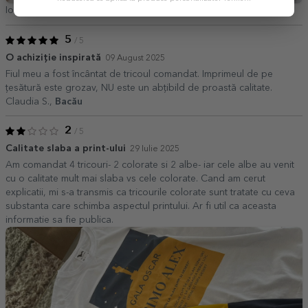
Ioana B,
Arad
5
/ 5
O achiziție inspirată
09 August 2025
Fiul meu a fost încântat de tricoul comandat. Imprimeul de pe
țesătură este grozav, NU este un abțibild de proastă calitate.
Claudia S.,
Bacău
2
/ 5
Calitate slaba a print-ului
29 Iulie 2025
Am comandat 4 tricouri- 2 colorate si 2 albe- iar cele albe au venit
cu o calitate mult mai slaba vs cele colorate. Cand am cerut
explicatii, mi s-a transmis ca tricourile colorate sunt tratate cu ceva
substanta care schimba aspectul printului. Ar fi util ca aceasta
informatie sa fie publica.