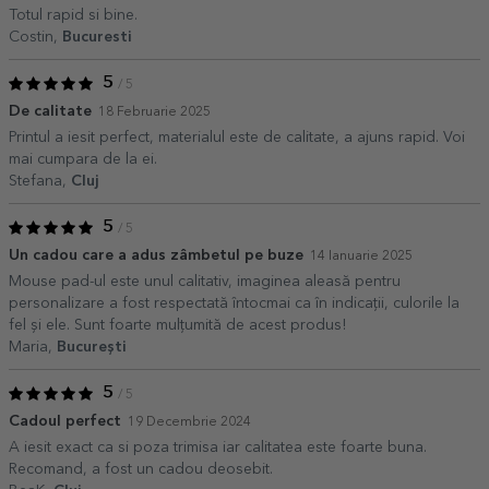
Totul rapid si bine.
Costin,
Bucuresti
5
/ 5
De calitate
18 Februarie 2025
Printul a iesit perfect, materialul este de calitate, a ajuns rapid. Voi
mai cumpara de la ei.
Stefana,
Cluj
5
/ 5
Un cadou care a adus zâmbetul pe buze
14 Ianuarie 2025
Mouse pad-ul este unul calitativ, imaginea aleasă pentru
personalizare a fost respectată întocmai ca în indicații, culorile la
fel și ele. Sunt foarte mulțumită de acest produs!
Maria,
București
5
/ 5
Cadoul perfect
19 Decembrie 2024
A iesit exact ca si poza trimisa iar calitatea este foarte buna.
Recomand, a fost un cadou deosebit.