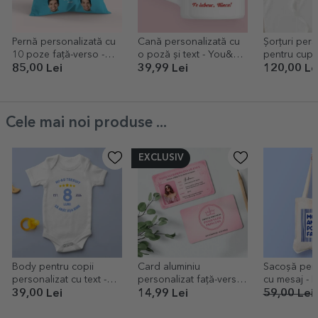
Pernă personalizată cu
Cană personalizată cu
Șorțuri pers
10 poze față-verso -
o poză și text - You&Me
pentru cupl
Boyfriend
- model toartă în formă
right
85,00 Lei
39,99 Lei
120,00 Le
de inimă
Cele mai noi produse ...
EXCLUSIV
Body pentru copii
Card aluminiu
Sacoșă pers
personalizat cu text -
personalizat față-verso
cu
Arăt bine la vârsta mea
cu o poză și text -
39,00 Lei
14,99 Lei
59,00 Lei
Passenger Princess