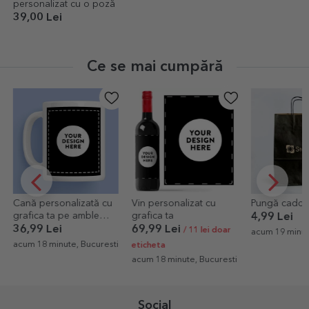
personalizat cu o poză
39,00 Lei
Ce se mai cumpără
 cu
Vin personalizat cu
Pungă cadou StarGift
Covoraș 
grafica ta
interior 
4,99 Lei
Mr & Mr
69,99 Lei
79,00 L
/ 11 lei doar
acum 19 minute, Arad
resti
acum 19 m
eticheta
acum 18 minute, Bucuresti
Social