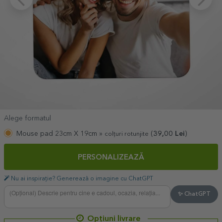
Alege formatul
Mouse pad 23cm X 19cm »
(
39,00
Lei
)
colțuri rotunjite
PERSONALIZEAZĂ
Nu ai inspirație? Generează o imagine cu ChatGPT
✨ ChatGPT
Opțiuni livrare