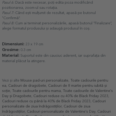
Pasul 6:
Dacă este necesar, poți edita poza modificând
pozitionarea, zoom-ul sau rotația.
Pasul 7:
Când ești mulțumit de rezultat, apasă pe butonul
"Confirmă”.
Pasul 8:
Cum ai terminat personalizările, apasă butonul "Finalizare”,
alege formatul produsului și adaugă produsul în coș.
Dimensiuni:
23 x 19 cm
Grosime:
0.3 cm
Material:
Suportul este din cauciuc aderent, iar suprafața din
material plăcut la atingere.
Vezi și alte
Mouse pad-uri personalizate
,
Toate cadourile pentru
ea
,
Cadouri de dragobete
,
Cadouri de 8 martie pentru iubită și
soție
,
Toate cadourile pentru mama
,
Toate cadourile de Valentine's
Day și Dragobete
,
Cadouri reduse cu 40% de Black Friday 2023
,
Cadouri reduse cu până la 40% de Black Friday 2023
,
Cadouri
personalizate de ziua îndrăgostiților
,
Cadouri de ziua
îndrăgostiților
,
Cadouri personalizate de Valentine's Day
,
Cadouri