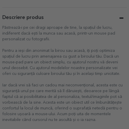
Descriere produs
Păstrează-i pe cei dragi aproape de tine, la spațiul de lucru,
indiferent dacă ești la munca sau acasă, printr-un mouse pad
personalizat cu fotografii.
Pentru a ieși din anonimat la birou sau acasă, iți poți optimiza
spațiul de lucru prin amenajarea cu gust a biroului tău. Dacă un
mouse-pad pare un obiect simplu, cu ajutorul nostru vă deveni
unul deosebit. Cu ajutorul modelelor noastre personalizate vei
oferi cu siguranță culoare biroului tău și în același timp unicitate.
Iar dacă vrei să faci un cadou mai neconvențional, acesta este cu
siguranță unul pe care merită să îl dăruiești, deoarece pe lângă
faptul că ai posibilitatea de al personaliza, textul/imaginile pot să
vorbească de la sine. Acesta este un obiect util ce îmbunătățește
confortul la locul de muncă, oferind o suprafață netedă pentru o
folosire ușoară a mouse-ului. Acum poți uita de momentele
inevitabile când cursorul nu te ascultă și o ia razna.