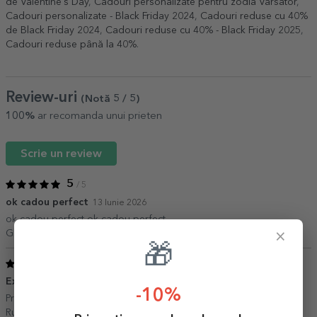
de Valentine's Day
,
Cadouri personalizate pentru zodia Vărsător
,
Cadouri personalizate - Black Friday 2024
,
Cadouri reduse cu 40%
de Black Friday 2024
,
Cadouri reduse cu 40% - Black Friday 2025
,
Cadouri reduse până la 40%
.
Review-uri
(Notă
5
/ 5
)
100%
ar recomanda unui prieten
Scrie un review
5
/ 5
ok cadou perfect
13 Iunie 2026
ok cadou perfect ok cadou perfect
×
Gheba Dumitru,
timis
🎁
5
/ 5
Exact cum am vrut
07 Mai 2026
-10%
Primesti exact ceea ce comanzi, servicii 10/10
Ruben,
Timisoara