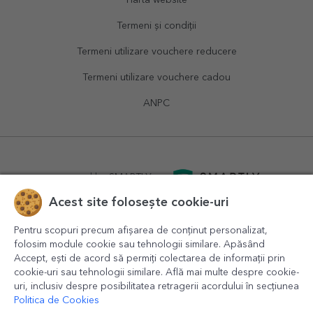
Termeni și condiții
Termeni utilizare vouchere reducere
Termeni utilizare vouchere cadou
ANPC
powered by
SMARTLY.ro
Acest site folosește cookie-uri
logistics by
APACARGO.com
Pentru scopuri precum afișarea de conținut personalizat,
folosim module cookie sau tehnologii similare. Apăsând
Accept, ești de acord să permiți colectarea de informații prin
cookie-uri sau tehnologii similare. Află mai multe despre cookie-
uri, inclusiv despre posibilitatea retragerii acordului în secțiunea
Politica de Cookies