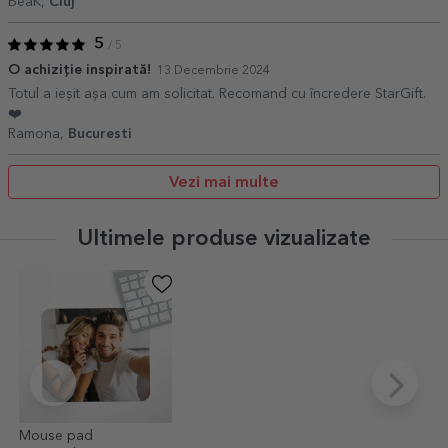
BeaK,
Cluj
5
/ 5
O achiziție inspirată!
13 Decembrie 2024
Totul a ieșit așa cum am solicitat. Recomand cu încredere StarGift.
❤️
Ramona,
Bucuresti
Vezi mai multe
Ultimele produse vizualizate
Mouse pad