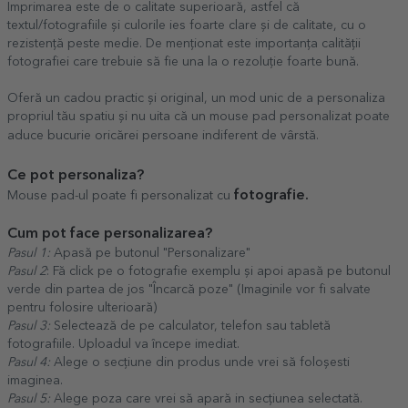
Imprimarea este de o calitate superioară, astfel că
textul/fotografiile și culorile ies foarte clare și de calitate, cu o
rezistență peste medie. De menționat este importanța calității
fotografiei care trebuie să fie una la o rezoluție foarte bună.
Oferă un cadou practic și original, un mod unic de a personaliza
propriul tău spatiu și nu uita că un mouse pad personalizat poate
aduce bucurie oricărei persoane indiferent de vârstă.
Ce pot personaliza?
fotografie.
Mouse pad-ul poate fi personalizat cu
Cum pot face personalizarea?
Pasul 1:
Apasă pe butonul "Personalizare"
Pasul 2
: Fă click pe o fotografie exemplu și apoi apasă pe butonul
verde din partea de jos "Încarcă poze" (Imaginile vor fi salvate
pentru folosire ulterioară)
Pasul 3:
Selectează de pe calculator, telefon sau tabletă
fotografiile. Uploadul va începe imediat.
Pasul 4:
Alege o secțiune din produs unde vrei să foloșesti
imaginea.
Pasul 5:
Alege poza care vrei să apară in secțiunea selectată.