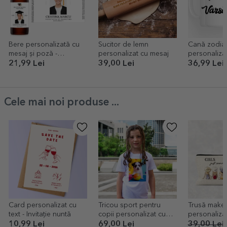
Bere personalizată cu
Sucitor de lemn
Cană zodia
mesaj și poză -
personalizat cu mesaj
personaliza
Absolvire
și text - Văr
21,99 Lei
39,00 Lei
36,99 Lei
Cele mai noi produse ...
Card personalizat cu
Tricou sport pentru
Trusă make
text - Invitație nuntă
copii personalizat cu
personalizat
poză portret
Summer girl
10,99 Lei
69,00 Lei
39,00 Lei