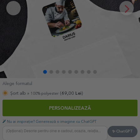
Alege formatul
Șort alb »
(
69,00
Lei
)
100% polyester
PERSONALIZEAZĂ
Nu ai inspirație? Generează o imagine cu ChatGPT
✨ ChatGPT