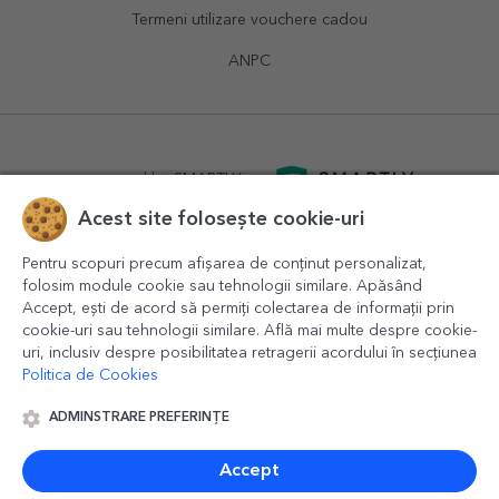
Termeni utilizare vouchere cadou
ANPC
powered by
SMARTLY.ro
Acest site folosește cookie-uri
logistics by
APACARGO.com
Pentru scopuri precum afișarea de conținut personalizat,
folosim module cookie sau tehnologii similare. Apăsând
Accept, ești de acord să permiți colectarea de informații prin
cookie-uri sau tehnologii similare. Află mai multe despre cookie-
uri, inclusiv despre posibilitatea retragerii acordului în secțiunea
Politica de Cookies
ADMINSTRARE PREFERINȚE
© 2016-2026
StarGift
Romania,
București
, strada
Copilului
nr. 6-12, parter
,
Sector 1
, cod postal
012178
,
email:
contact@stargift.ro
Accept
www.stargift.ro