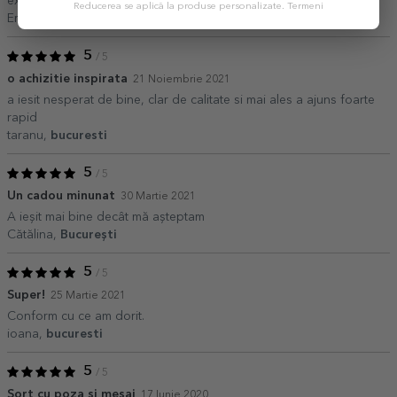
exact ca in preview. Poza mesaj tot incadrat bine
Reducerea se aplică la produse personalizate.
Termeni
Emi,
Bucuresti
5
/ 5
o achizitie inspirata
21 Noiembrie 2021
a iesit nesperat de bine, clar de calitate si mai ales a ajuns foarte
rapid
taranu,
bucuresti
5
/ 5
Un cadou minunat
30 Martie 2021
A ieşit mai bine decât mă aşteptam
Cătălina,
Bucureşti
5
/ 5
Super!
25 Martie 2021
Conform cu ce am dorit.
ioana,
bucuresti
5
/ 5
Sort cu poza și mesaj
17 Iunie 2020