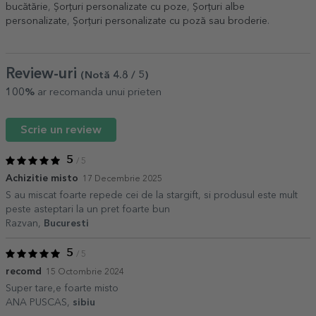
bucătărie
,
Șorțuri personalizate cu poze
,
Șorțuri albe
personalizate
,
Șorțuri personalizate cu poză sau broderie
.
Review-uri
(Notă
4.8
/ 5
)
100%
ar recomanda unui prieten
Scrie un review
5
/ 5
Achizitie misto
17 Decembrie 2025
S au miscat foarte repede cei de la stargift, si produsul este mult
peste asteptari la un pret foarte bun
Razvan,
Bucuresti
5
/ 5
recomd
15 Octombrie 2024
Super tare,e foarte misto
ANA PUSCAS,
sibiu