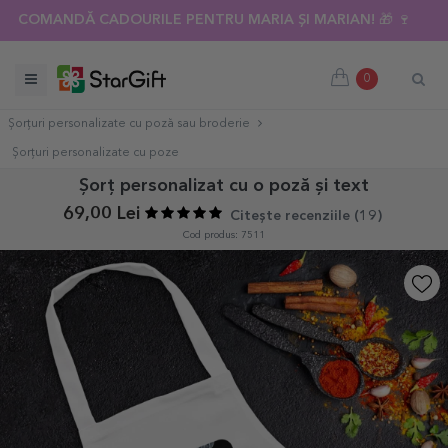
COMANDĂ CADOURILE PENTRU MARIA ȘI MARIAN! 🎁 🍷
0
Șorțuri personalizate cu poză sau broderie
Șorțuri personalizate cu poze
Șorț personalizat cu o poză și text
69,00 Lei
Citește recenziile (
19
)
Cod produs: 7511