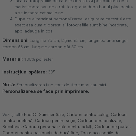
Incarca fotografiile pe care le doresti. Ai posibilitatea de a
mari/micsora sau de a roti fotografia dupa bunul plac pentru
a se incadra cat mai bine.
Dupa ce ai terminat personalizarea, asigura-te ca textul este
exact asa cum iti doresti si fotografiile sunt bine incadrate,
apoi adauga in cos.
Dimensiuni:
Lungime 75 cm, lățime 63 cm, lungimea unui singur
cordon 68 cm, lungime cordon gât 50 cm.
Material:
100% poliester
Instrucțiuni spălare:
°
30
Notă:
Personalizarea ține cont de litere mari sau mici.
Personalizarea se face prin imprimare.
Vezi și alte
End Of Summer Sale
,
Cadouri pentru coleg
,
Cadouri
pentru prietenă
,
Cadouri pentru soție
,
Cadouri personalizate
,
Bucataria
,
Cadouri personalizate pentru adulți
,
Cadouri de purtat
,
Cadouri pentru pasionații de bucătărie
,
Toate accesoriile de