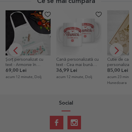
Ce se mai cumpără
lizat cu
Cană personalizată cu
Cutie de cadou
T
ie în
text - Cea mai bună
personalizată din lemn
p
bunică
cu text - Nou născuți
36,99 Lei
85,00 Lei
1
L
te, Dolj
acum 12 minute, Dolj
acum 23 minute,
Hunedoara
a
Social