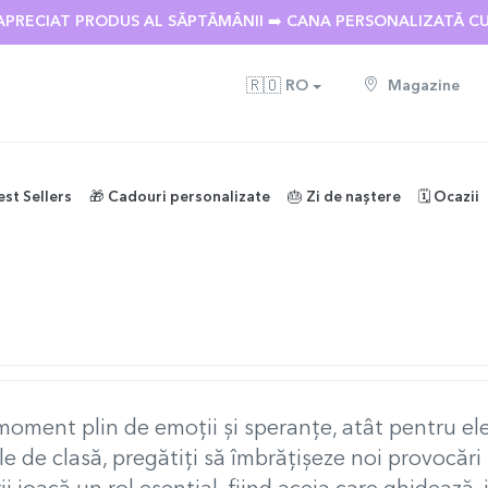
 🌴 PÂNĂ LA -40% REDUCERE LA PESTE 100 DE CADOURI PERS
🇷🇴
RO
Magazine
est Sellers
🎁 Cadouri personalizate
🎂 Zi de naștere
🗓️ Ocazii
 - CADOURI PENTRU PROFESORI
oment plin de emoții și speranțe, atât pentru ele
ile de clasă, pregătiți să îmbrățișeze noi provocăr