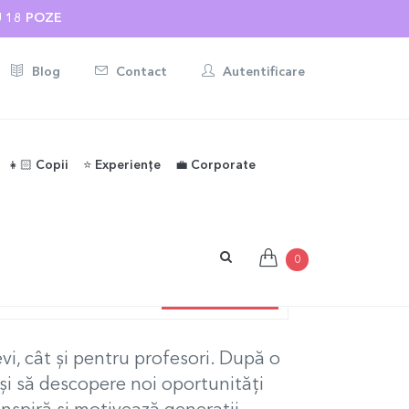
ONALIZATE ☀️
Blog
Contact
Autentificare
👧🏻 Copii
⭐️ Experiențe
💼 Corporate
0
#IDEI DE CADOURI
vi, cât și pentru profesori. După o
i și să descopere noi oportunități