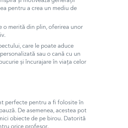
 inspiră și motivează generații
iunea pentru a crea un mediu de
 o merită din plin, oferirea unor
iv.
pectului, care le poate aduce
 personalizată sau o cană cu un
curie și încurajare în viața celor
t perfecte pentru a fi folosite în
e pauză. De asemenea, acestea pot
 mici obiecte de pe birou. Datorită
entru orice profesor.