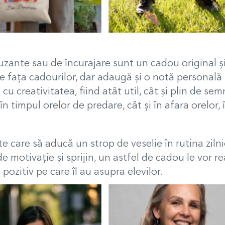
zante sau de încurajare sunt un cadou original și
ața cadourilor, dar adaugă și o notă personală și v
 creativitatea, fiind atât util, cât și plin de semn
 în timpul orelor de predare, cât și în afara orelor,
 care să aducă un strop de veselie în rutina zilni
e motivație și sprijin, un astfel de cadou le vor r
ozitiv pe care îl au asupra elevilor.