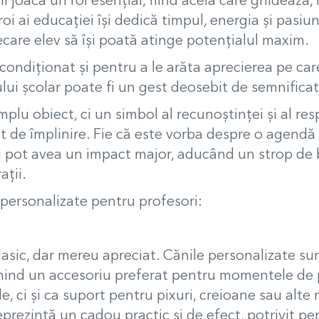
ii joacă un rol esențial, fiind aceia care ghidează,
roi ai educației își dedică timpul, energia și pas
fiecare elev să își poată atinge potențialul maxim.
ndiționat și pentru a le arăta aprecierea pe care
lui școlar poate fi un gest deosebit de semnificat
plu obiect, ci un simbol al recunoștinței și al res
t de împlinire. Fie că este vorba despre o agendă
ii pot avea un impact major, aducând un strop de bu
ații.
 personalizate pentru profesori:
asic, dar mereu apreciat.
Cănile personalizate sun
evenind un accesoriu preferat pentru momentele d
de, ci și ca suport pentru pixuri, creioane sau alte
 reprezintă un cadou practic și de efect, potrivit p