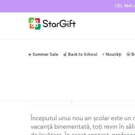
SUMMER SALE
☀️ Summer Sale
🍎 Back to School
⚡️ Noutăți
🤩 B
StarGift
Blog
COLECȚIE NOUĂ BACK TO SCHOOL
Scris de
StarGift
pe
2 ianuarie 2026
Începutul unui nou an școlar este un m
vacanță binemeritată, toți revin în săl