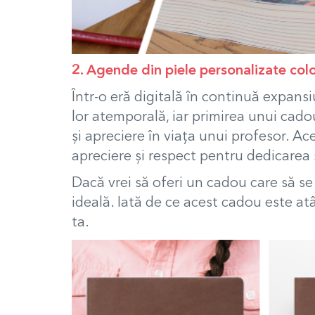
2. Agende din piele personalizate col
Într-o eră digitală în continuă expans
lor atemporală, iar p
rimirea unui cado
și apreciere în viața unui profesor.
Ace
apreciere și respect pentru dedicarea ș
Dacă vrei să oferi un cadou care să se
ideală. Iată de ce acest cadou este at
ta.