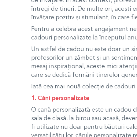
de învățare. În acest context, profesor
întregi de tineri.
De multe ori, acești e
învățare pozitiv și stimulant, în care 
Pentru a celebra acest angajament neco
cadouri personalizate la începutul anu
Un astfel de cadou nu este doar un sim
profesorilor un zâmbet și un sentimen
mesaj inspirațional, aceste mici atenț
care se dedică formării tinerelor gener
Iată cea mai nouă colecție de cadouri
1. Căni personalizate
O cană personalizată este un cadou cl
sala de clasă, la birou sau acasă, d
fi utilizate nu doar pentru băuturi cal
versatilității lor, cănile personalizate