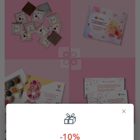
×
🎁
Accesorii de birou si felicitari cu iz de
-10%