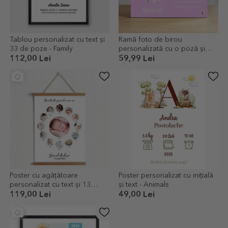
Tablou personalizat cu text și
Ramă foto de birou
33 de poze - Family
personalizată cu o poză și
text - Micuța noastră
112,00 Lei
59,99 Lei
Poster cu agățătoare
Poster personalizat cu inițială
personalizat cu text și 13
și text - Animals
fotografii - Un an de fericire
119,00 Lei
49,00 Lei