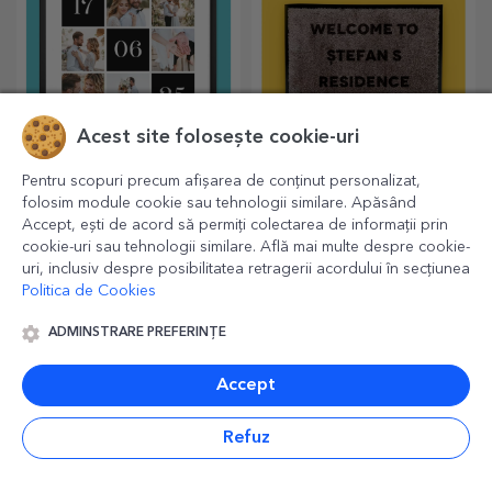
Acest site folosește cookie-uri
Tablouri personalizate
Covorașe de intrare
Pentru scopuri precum afișarea de conținut personalizat,
- format pătrat
personalizate
folosim module cookie sau tehnologii similare. Apăsând
Accept, ești de acord să permiți colectarea de informații prin
Dăruiește-le celor dragi cele
Pentru o casă primitoare este
mai frumoase amintiri.
musai să ai un covor la
cookie-uri sau tehnologii similare. Află mai multe despre cookie-
intrare. Personalizează-le și
uri, inclusiv despre posibilitatea retragerii acordului în secțiunea
vei avea cele mai simpatice
Politica de Cookies
covoare!
ADMINSTRARE PREFERINȚE
Accept
Refuz