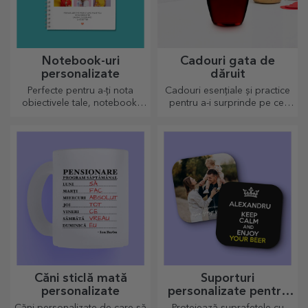
Notebook-uri
Cadouri gata de
personalizate
dăruit
Perfecte pentru a-ți nota
Cadouri esențiale și practice
obiectivele tale, notebook-
pentru a-i surprinde pe cei
urile sunt perfecte pentru
dragi! Alege cadouri premium
astfel de taskuri.
cu livrare rapidă, indiferent
de ocazie!
Căni sticlă mată
Suporturi
personalizate
personalizate pentru
pahare
Căni personalizate de care să
Protejează suprafețele cu