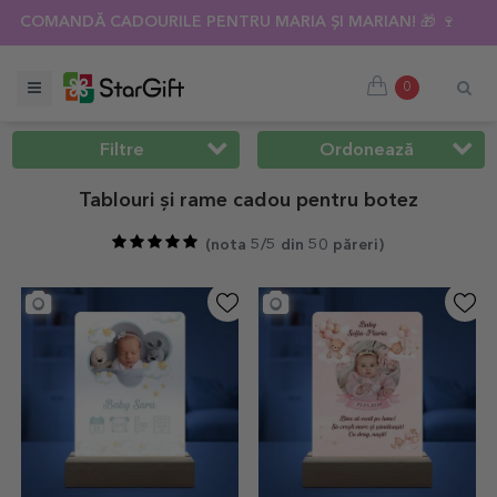
 🌴 PÂNĂ LA -40% REDUCERE LA PESTE 100 DE CADOURI PERS
0
Filtre
Ordonează
Tablouri și rame cadou pentru botez
(
nota 5/5 din 50 păreri
)