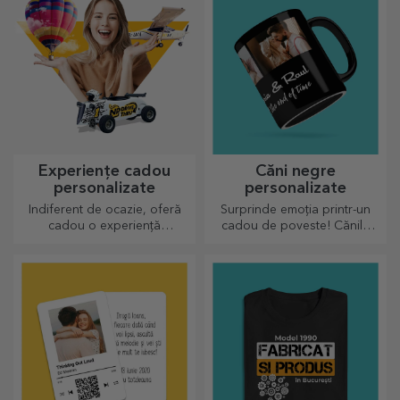
Experiențe cadou
Căni negre
personalizate
personalizate
Indiferent de ocazie, oferă
Surprinde emoția printr-un
cadou o experiență
cadou de poveste! Cănile
memorabilă - aminitiri de
complet neagre cu imagini
neuitat, adrenalină sau
sau text au un efect wow
relaxare.
pentru oricine o primește în
dar.