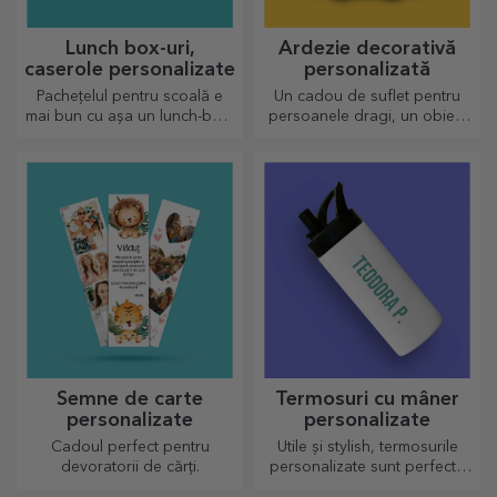
Lunch box-uri,
Ardezie decorativă
caserole personalizate
personalizată
Pachețelul pentru scoală e
Un cadou de suflet pentru
mai bun cu așa un lunch-box,
persoanele dragi, un obiect
personalizează-l și
de decor special.
pregătește-l pe cel mic de o
nouă zi!
Semne de carte
Termosuri cu mâner
personalizate
personalizate
Cadoul perfect pentru
Utile și stylish, termosurile
devoratorii de cărți.
personalizate sunt perfecte
pentru a savura băutura