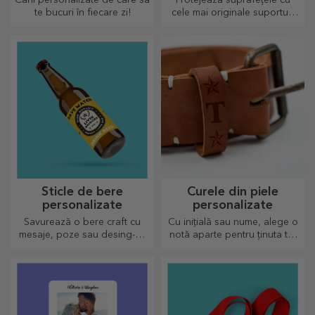
te bucuri în fiecare zi!
cele mai originale suporturi
pentru pahare.
Sticle de bere
Curele din piele
personalizate
personalizate
Savurează o bere craft cu
Cu inițială sau nume, alege o
mesaje, poze sau desing-uri
notă aparte pentru ținuta ta!
haioase, perfectă de
Curele pesonalizate oferă
consumat pentru orice
eleganță și stil!
anotimp.