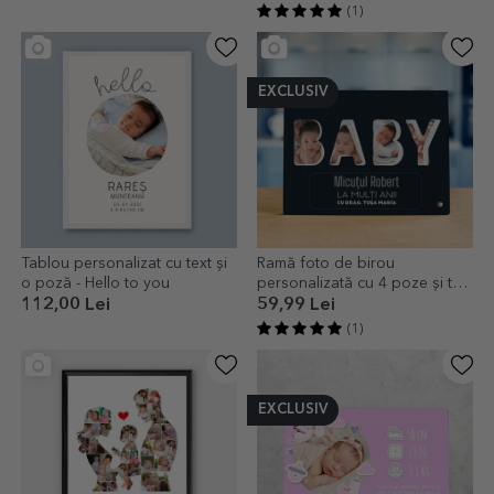
(1)
EXCLUSIV
Tablou personalizat cu text și
Ramă foto de birou
o poză - Hello to you
personalizată cu 4 poze și text
- Baby
112,00 Lei
59,99 Lei
(1)
EXCLUSIV