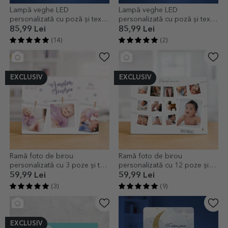
Lampă veghe LED
Lampă veghe LED
personalizată cu poză și text -
personalizată cu poză și text -
Baby
Baby Girl
85,99 Lei
85,99 Lei
(14)
(2)
EXCLUSIV
EXCLUSIV
Ramă foto de birou
Ramă foto de birou
personalizată cu 3 poze și text
personalizată cu 12 poze și
- Welcome, baby!
text - Primul meu an
59,99 Lei
59,99 Lei
(3)
(9)
EXCLUSIV