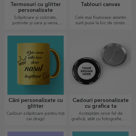
Termosuri cu glitter
Tablouri canvas
personalizate
Sclipitoare și colorate,
Cele mai frumoase amintiri
potrivite și vara și iarna,
sunt puse la loc de cinste!
termosurile sunt ușor de
Alege și tu un cadou care sa
personalizat și luat oriunde
stârnească emoții!
cu tine!
Căni personalizate cu
Cadouri personalizate
glitter
cu grafica ta
Cadouri sclipitoare pentru toți
Accteptăm orice fel de
cei dragi!
grafică, atât cu fotografie, cât
și cu text sau ambele
împreună. :) Acum ai cadoul
așa cum iți dorești să arate!