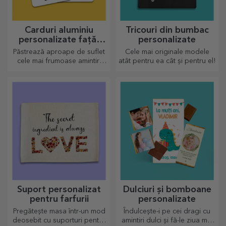
Carduri aluminiu
Tricouri din bumbac
personalizate față-
personalizate
verso
Păstrează aproape de suflet
Cele mai originale modele
cele mai frumoase amintiri
atât pentru ea cât și pentru el!
alături de cei dragi
Suport personalizat
Dulciuri și bomboane
pentru farfurii
personalizate
Pregătește masa într-un mod
Îndulcește-i pe cei dragi cu
deosebit cu suporturi pentru
amintiri dulci și fă-le ziua mai