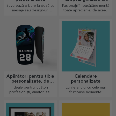
mâner personalizate
Savurează o bere la doză cu
Pasionații în bucătărie merită
mesaje sau design-uri
toate aprecierile, de aceea
haioase!
preparatele gustoase vin cu
cele mai creative tocătoare,
alege-l pe cel potrivit!
Apărători pentru tibie
Calendare
personalizate, de
personalizate
fotbal
Ideale pentru jucători
Lunile anului cu cele mai
profesioniști, amatori sau
frumoase momente!
chiar pentru copiii care
iubesc fotbalul