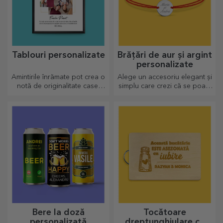
Tablouri personalizate
Brățări de aur și argint
personalizate
Amintirile înrămate pot crea o
Alege un accesoriu elegant și
notă de originalitate casei
simplu care crezi că se poate
tale, personalizează
apropia cel mai mult de
tablourile și crează-ți propria
sufletul persoanei ce o va
poveste!
purta.
Bere la doză
Tocătoare
personalizată
dreptunghiulare cu