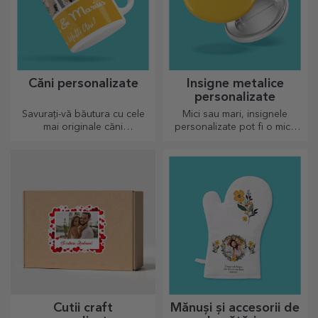
Căni personalizate
Insigne metalice
personalizate
Savurați-vă băutura cu cele
Mici sau mari, insignele
mai originale căni
personalizate pot fi o mică
personalizate.
bucurie atunci când vin
personalizate. Un obiect
aducător de noroc, zâmbete
și voie bună!
Cutii craft
Mănuși și accesorii de