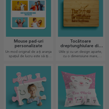
Mouse pad-uri
Tocătoare
personalizate
dreptunghiulare din
bambus
Un mod original de a-ți aranja
Utile și cu un design aparte,
spațiul de lucru este să iți
cu o dimensiune mare,
personalizezi cele mai tari
tocătoarele gravate sunt
mouse-pad-uri.
perfecte pentru cele mai
apetisante bunătăți pregătite
în bucătărie.