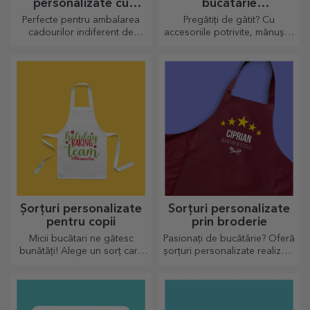
personalizate cu
bucătărie
sticker
personalizate
Perfecte pentru ambalarea
Pregătiți de gătit? Cu
cadourilor indiferent de
accesoriile potrivite, mănușile
ocazie.
și suporturile pentru oale iți
vor ușura munca în bucătărie.
Șorțuri personalizate
Sorțuri personalizate
pentru copii
prin broderie
Micii bucătari ne gătesc
Pasionați de bucătărie? Oferă
bunătăți! Alege un sorț care
șorțuri personalizate realizate
să îl reprezinte și fă echipă cu
prin broderie pentru fiecare
el în bucătărie!
bucătar în parte!