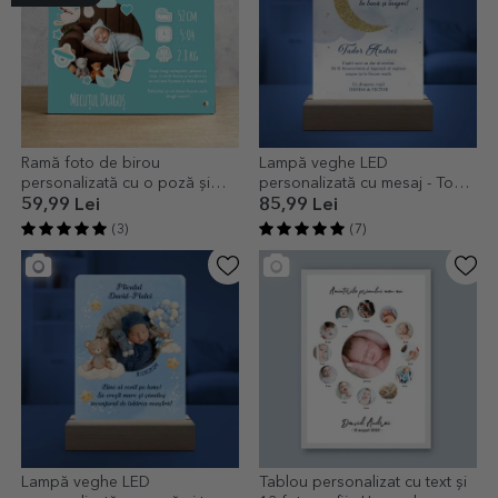
Ramă foto de birou
Lampă veghe LED
personalizată cu o poză și
personalizată cu mesaj - To
text - Micuțul nostru
the moon and back
59,99 Lei
85,99 Lei
(3)
(7)
Lampă veghe LED
Tablou personalizat cu text și