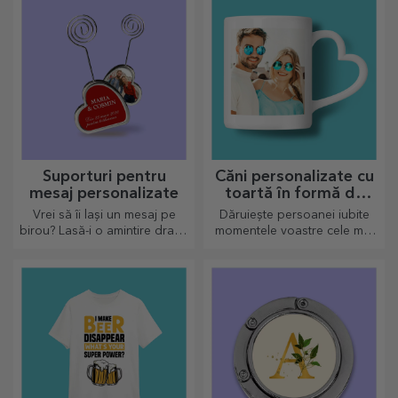
Suporturi pentru
Căni personalizate cu
mesaj personalizate
toartă în formă de
inimă
Vrei să îi lași un mesaj pe
Dăruiește persoanei iubite
birou? Lasă-i o amintire dragă
momentele voastre cele mai
cu ajutorul suporturilor
dragi prin căni personalizate
personalizate pentru mesaj.
cu toartă în formă de inimă.