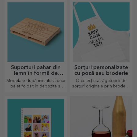
a transforma orice spațiu.
Designuri moderne, culori
vibrante și calitate premium —
perfecte pentru a adăuga
personalitate casei, biroului
sau studioului tău.
Suporturi pahar din
Șorțuri personalizate
lemn în formă de
cu poză sau broderie
palet
Modelate după miniatura unui
O colecție atrăgatoare de
palet folosit în depozite și
sorțuri originale prin broderie
transport, oferind un aspect
sau poze sunt cadouri
autentic
perfecte pentru pasionații în
bucătărie.