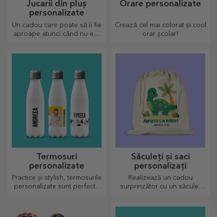
Jucarii din pluș
Orare personalizate
personalizate
Un cadou care poate să îi fie
Crează cel mai colorat și cool
aproape atunci când nu ești
orar școlar!
tu sunt plusurile
personalizate, numai buni de
drăgălășit!
Termosuri
Săculeți și saci
personalizate
personalizați
Practice și stylish, termosurile
Realizează un cadou
personalizate sunt perfecte
surprinzător cu un săculeț
pentru a savura băutura
personalizat, un design unic
preferată, rece când e vară și
din fotografiile tale și mesaje
caldă când e iarnă.
de "la mulți ani".