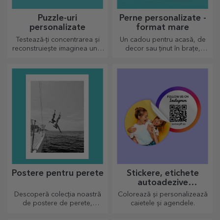
Puzzle-uri
Perne personalizate -
personalizate
format mare
Testează-ți concentrarea și
Un cadou pentru acasă, de
reconstruiește imaginea unui
decor sau ținut în brațe,
puzzle personalizat cu pozele
pernele personalizate sunt
voastre dragi.
perfecte pentru orice ocazie.
Postere pentru perete
Stickere, etichete
autoadezive
personalizate
Descoperă colecția noastră
Colorează și personalizează
de postere de perete,
caietele și agendele.
imprimate profesional pentru