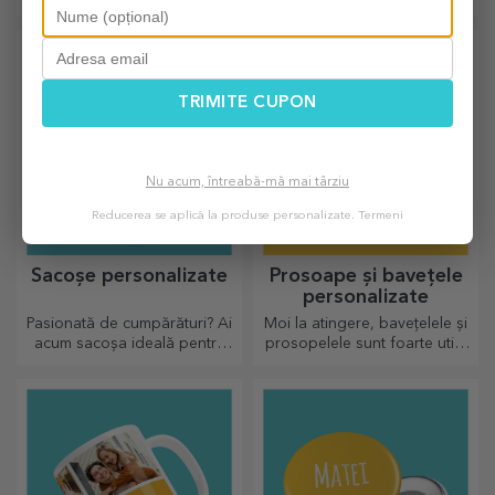
pernele personalizate sunt
perfecte pentru orice ocazie.
TRIMITE CUPON
Nu acum, întreabă-mă mai târziu
Reducerea se aplică la produse personalizate.
Termeni
Sacoșe personalizate
Prosoape și bavețele
personalizate
Pasionată de cumpărături? Ai
Moi la atingere, bavețelele și
acum sacoșa ideală pentru
prosopelele sunt foarte utile
micile cumpărături,
și perfecte pentru a fi luate
încăpătoare și foarte chic.
oriunde!