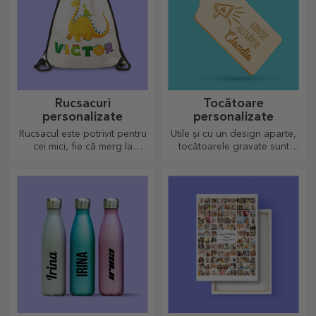
Rucsacuri
Tocătoare
personalizate
personalizate
Rucsacul este potrivit pentru
Utile și cu un design aparte,
cei mici, fie că merg la
tocătoarele gravate sunt
grădiniță sau în primi pași la
perfecte pentru cele mai
scoală. Crează-l pe cel mai
apetisante bunătăți pregătite
potrivit pentru cel mic!
în bucătărie.