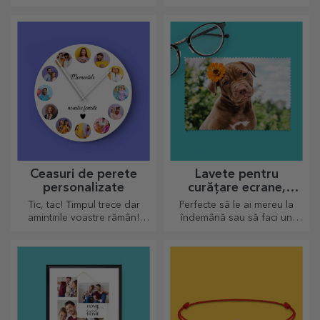
farfurii. Pot fi personalizate cu
frumoasă! Alege modelul
un mesaj sau numele fiecărui
care îți place și oferă un
membru de la masă.
cadou dulce personalizat!
Ceasuri de perete
Lavete pentru
personalizate
curățare ecrane,
ochelari, personalizate
Tic, tac! Timpul trece dar
Perfecte să le ai mereu la
amintirile voastre rămân!
îndemână sau să faci un
Aranjează în câteva imagini
cadou tare simpatic celor
momentele voastre și ai cel
dragi.
mai deosebit ceas!