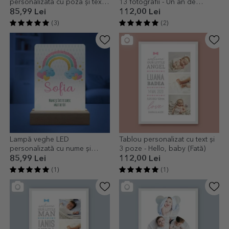
personalizată cu poză și text -
13 fotografii - Un an de
Baby Boy
fericire
85,99 Lei
112,00 Lei
(3)
(2)
Lampă veghe LED
Tablou personalizat cu text și
personalizată cu nume și
3 poze - Hello, baby (Fată)
mesaj - Curcubeu
85,99 Lei
112,00 Lei
(1)
(1)