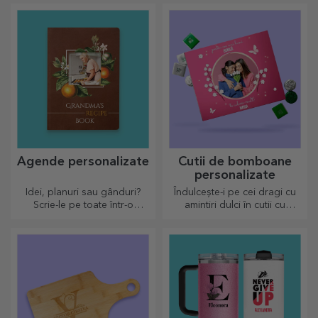
preferată indiferent de sezon.
Agende personalizate
Cutii de bomboane
personalizate
Idei, planuri sau gânduri?
Îndulcește-i pe cei dragi cu
Scrie-le pe toate într-o
amintiri dulci în cutii cu
agendă personalizată și
bomboane delicioase!
păstrează toate amintirile
aproape.