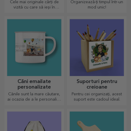
Cele mai originale cărți de
Organizează-ți timpul într-un
vizită cu care să ieși în
mod unic!
evidență
Căni emailate
Suporturi pentru
personalizate
creioane
Cănile sunt la mare căutare,
Pentru cei organizați, acest
ai ocazia de a le personaliza
suport este cadoul ideal.
și să le iei și cu tine oriunde,
pentru că cele emailate nu se
sparg.