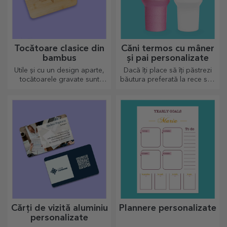
Tocătoare clasice din
Căni termos cu mâner
bambus
și pai personalizate
Utile și cu un design aparte,
Dacă îți place să îți păstrezi
tocătoarele gravate sunt
băutura preferată la rece sau
perfecte pentru cele mai
dacă vrei să păstrezi cafeaua
apetisante bunătăți pregătite
fierbinte atunci când pleci la
în bucătărie.
drum lung, termosul nostru
este perfect pentru astfel de
ocazii.
Cărți de vizită aluminiu
Plannere personalizate
personalizate