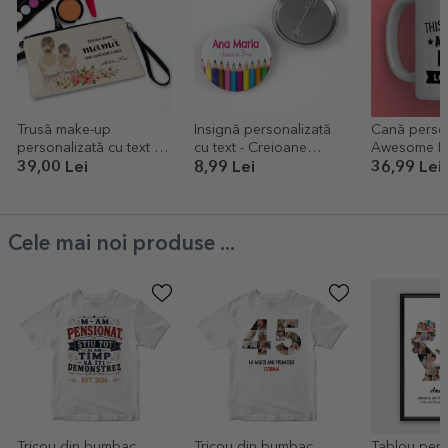
Trusă make-up
Insignă personalizată
Cană person
personalizată cu text -
cu text - Creioane
Awesome P
Mama
colorate
39,00 Lei
8,99 Lei
36,99 Lei
Cele mai noi produse ...
Tricou din bumbac
Tricou din bumbac
Tablou pers