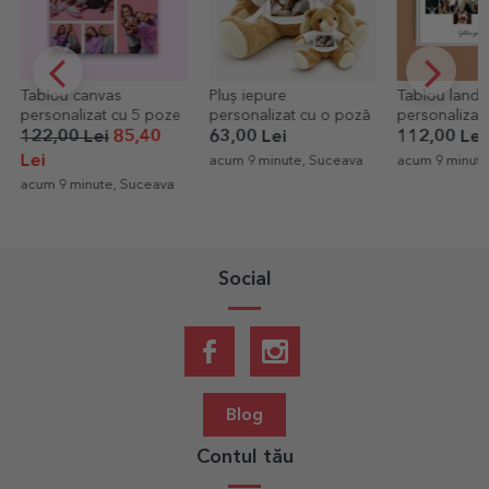
Tablou canvas
Pluș iepure
Tablou land
personalizat cu 5 poze
personalizat cu o poză
personalizat
poze model 
122,00 Lei
85,40
63,00 Lei
112,00 Lei
și mesaj text
Lei
acum 9 minute, Suceava
acum 9 minute
acum 9 minute, Suceava
Social
Blog
Contul tău