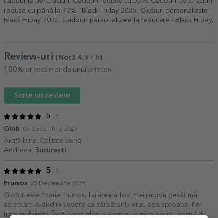
cadourile de Crăciun
,
Cadouri reduse cu 50%
,
Cadouri de Crăciun
reduse cu până la 70% - Black Friday 2025
,
Globuri personalizate -
Black Friday 2025
,
Cadouri personalizate la reducere - Black Friday
.
Review-uri
(Notă
4.9
/ 5
)
100%
ar recomanda unui prieten
Scrie un review
5
/ 5
Glob
05 Decembrie 2025
Arată bine. Calitate bună
Andreea,
București
5
/ 5
Frumos
25 Decembrie 2024
Globul este foarte frumos, livrarea a fost mai rapida decât mă
așteptam având in vedere ca sărbătorile erau așa aproape. Per
total mulțumită. Însă acest glob a venit cu o mica fisură, destul de