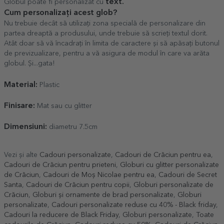
text
.
Globul poate fi personalizat cu
Cum personalizați acest glob?
Nu trebuie decât să utilizați zona specială de personalizare din
partea dreaptă a produsului, unde trebuie să scrieți textul dorit.
Atât doar să vă încadrați în limita de caractere și să apăsați butonul
de previzualizare, pentru a vă asigura de modul în care va arăta
globul. Și...gata!
Material:
Plastic
Finisare:
Mat sau cu glitter
Dimensiuni:
diametru 7.5cm
Vezi și alte
Cadouri personalizate
,
Cadouri de Crăciun pentru ea
,
Cadouri de Crăciun pentru prieteni
,
Globuri cu glitter personalizate
de Crăciun
,
Cadouri de Moș Nicolae pentru ea
,
Cadouri de Secret
Santa
,
Cadouri de Crăciun pentru copii
,
Globuri personalizate de
Crăciun
,
Globuri și ornamente de brad personalizate
,
Globuri
personalizate
,
Cadouri personalizate reduse cu 40% - Black friday
,
Cadouri la reducere de Black Friday
,
Globuri personalizate
,
Toate