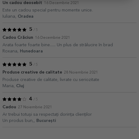
Un cadou deosebit
16 Decembrie 2021
Este un cadou special pentru momente unice.
Iuliana,
Oradea
5
/ 5
Cadou Crăciun
16 Decembrie 2021
Arata foarte foarte bine...... Un plus de strălucire în brad
Roxana,
Hunedoara
5
/ 5
Produse creative de calitate
28 Noiembrie 2021
Produse creative de calitate, livrate cu seriozitate
Maria,
Cluj
4
/ 5
Cadou
27 Noiembrie 2021
Ar trebui totuși sa respectați dorința clienților
Un produs bun,,
București