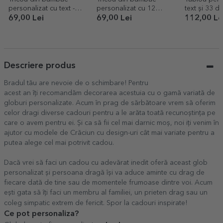
personalizat cu text -
personalizat cu 12
text și 33 d
Pensionar, știu tot
poze și mesaj - 45 de
Family
69,00 Lei
69,00 Lei
112,00 Le
ani
Descriere produs
Bradul tău are nevoie de o schimbare! Pentru
acest an îți recomandăm decorarea acestuia cu o gamă variată de
globuri personalizate. Acum în prag de sărbătoare vrem să oferim
celor dragi diverse cadouri pentru a le arăta toată recunoștința pe
care o avem pentru ei. Și ca să fii cel mai darnic moș, noi iți venim în
ajutor cu modele de Crăciun cu design-uri cât mai variate pentru a
putea alege cel mai potrivit cadou.
Dacă vrei să faci un cadou cu adevărat inedit oferă aceast glob
personalizat și persoana dragă își va aduce aminte cu drag de
fiecare dată de tine sau de momentele frumoase dintre voi. Acum
ești gata să îți faci un membru al familiei, un prieten drag sau un
coleg simpatic extrem de fericit. Spor la cadouri inspirate!
Ce pot personaliza?