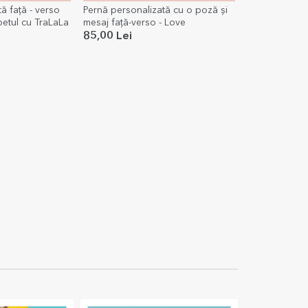
ă față - verso
Pernă personalizată cu o poză și
abetul cu TraLaLa
mesaj față-verso - Love
85,00 Lei