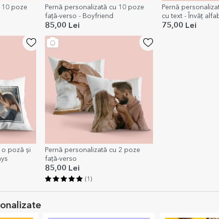
u 10 poze
Pernă personalizată cu 10 poze
Pernă personalizat
față-verso - Boyfriend
cu text - Învăț alf
85,00 Lei
75,00 Lei
 o poză și
Pernă personalizată cu 2 poze
ays
față-verso
85,00 Lei
(1)
sonalizate