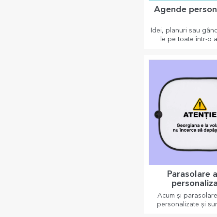
Agende person
Idei, planuri sau gând
le pe toate într-o
personalizată și p
toate amintirile a
Parasolare 
personaliz
Acum și parasolarel
personalizate și su
pentru a minimiza că