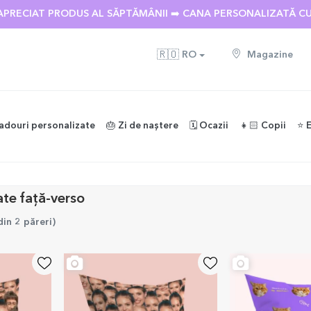
APRECIAT PRODUS AL SĂPTĂMÂNII ➡️ CANA PERSONALIZATĂ C
🇷🇴
RO
Magazine
adouri personalizate
🎂 Zi de naștere
🗓️ Ocazii
👧🏻 Copii
⭐️ 
ate față-verso
din 2 păreri
)