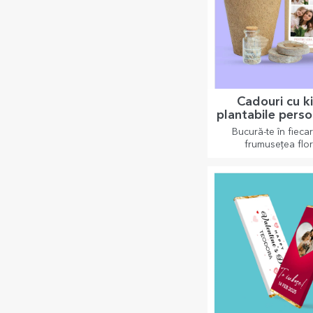
Cadouri cu ki
plantabile perso
Bucură-te în fieca
frumusețea flori