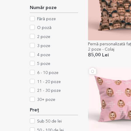
Număr poze
Fără poze
O poză
2 poze
Pernă personalizată fa
3 poze
2 poze - Colaj
4 poze
85,00 Lei
5 poze
6 - 10 poze
11 - 20 poze
21 - 30 poze
30+ poze
Preț
Sub 50 de lei
50 - 100 de lei