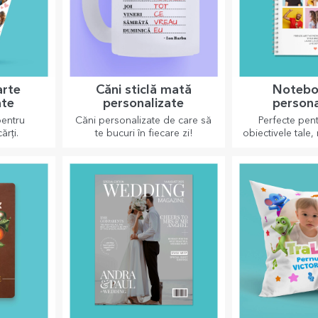
arte
Căni sticlă mată
Notebo
ate
personalizate
persona
pentru
Căni personalizate de care să
Perfecte pent
ărți.
te bucuri în fiecare zi!
obiectivele tale,
sunt perfecte pe
tasku