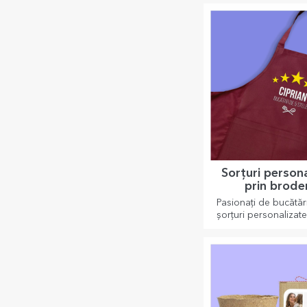
mașină.
Sorțuri person
prin brode
Pasionați de bucătăr
șorțuri personalizate
prin broderie pentr
bucătar în par