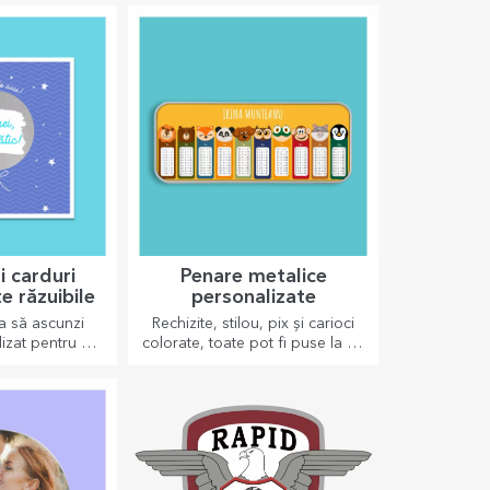
 orice ocazie.
pe cel mic de o nouă zi!
și carduri
Penare metalice
e răzuibile
personalizate
a să ascunzi
Rechizite, stilou, pix și carioci
izat pentru cei
colorate, toate pot fi puse la un
prinzi indiferent
loc în penarele personalizate
zie.
de la StarGift!