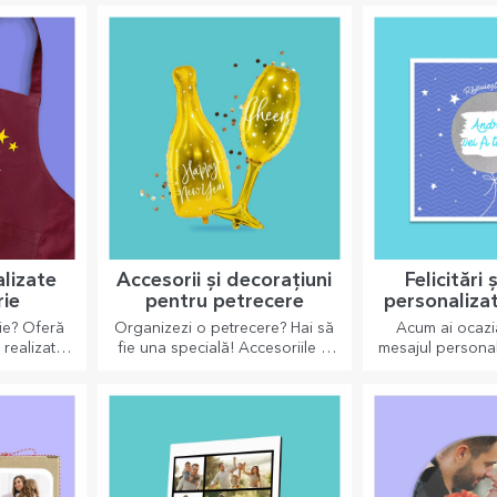
perfecte pentru
alizate
Accesorii și decorațiuni
Felicitări 
rie
pentru petrecere
personalizat
ie? Oferă
Organizezi o petrecere? Hai să
Acum ai ocazi
 realizate
fie una specială! Accesoriile și
mesajul personal
u fiecare
decorațiunile de petrecere au
dragi și să îi sur
te!
rolul de a înveseli atmosfera.
de oca