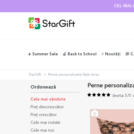
CEL MAI 
☀️ Summer Sale
🍎 Back to School
⚡️ Noutăți
🎁 C
StarGift
Perne personalizate față-verso
Perne personaliz
Ordonează
(
nota 5/5 
Cele mai vândute
Preț descrescător
Preț crescător
Cele mai notate
Cele mai noi