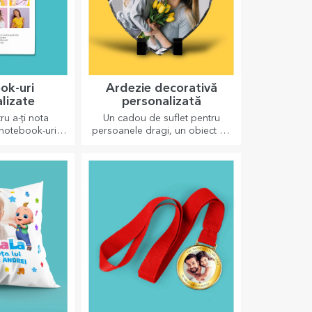
ok-uri
Ardezie decorativă
lizate
personalizată
ru a-ți nota
Un cadou de suflet pentru
 notebook-urile
persoanele dragi, un obiect de
ntru astfel de
decor special.
ri.