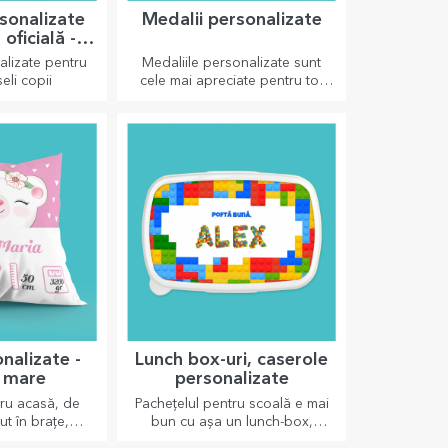
sonalizate
Medalii personalizate
 oficială -
aLa
lizate pentru
Medaliile personalizate sunt
eli copii
cele mai apreciate pentru tot
efortul depus. Personalizează și
recunoaște-i meritele!
nalizate -
Lunch box-uri, caserole
 mare
personalizate
ru acasă, de
Pachețelul pentru scoală e mai
ut în brațe,
bun cu așa un lunch-box,
alizate sunt
personalizează-l și pregătește-l