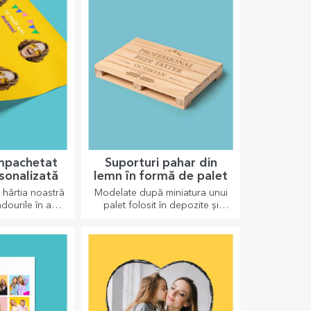
împachetat
Suporturi pahar din
sonalizată
lemn în formă de palet
hârtia noastră
Modelate după miniatura unui
dourile în așa
palet folosit în depozite și
nu le vină să îl
transport, oferind un aspect
idă.
autentic