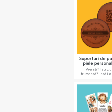
Suporturi de pa
piele persona
Vrei să îi faci zi
frumoasă? Lasă-i o 
dragă cu ajutorul su
pentru pahare care
personalizate foar