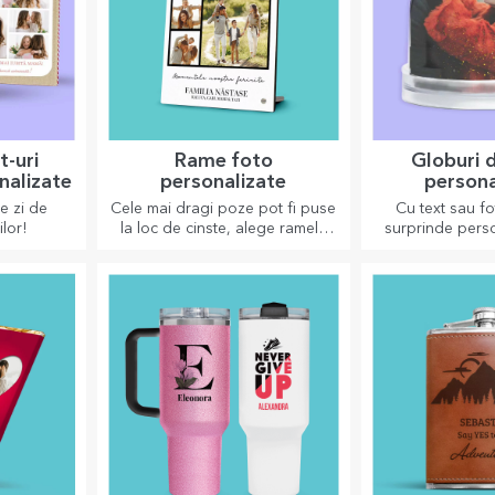
t-uri
Rame foto
Globuri 
nalizate
personalizate
persona
re zi de
Cele mai dragi poze pot fi puse
Cu text sau fo
lor!
la loc de cinste, alege ramele
surprinde perso
foto personalizate!
un accesoriu 
biro