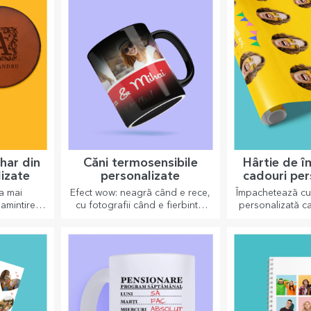
har din
Căni termosensibile
Hârtie de 
lizate
personalizate
cadouri per
ua mai
Efect wow: neagră când e rece,
Împachetează cu 
amintire
cu fotografii când e fierbinte.
personalizată ca
porturilor
Cana termosensibilă este un
fel încât nici să 
 pot fi
cadou deosebit pentru orice
desch
te ușor.
destinatar.