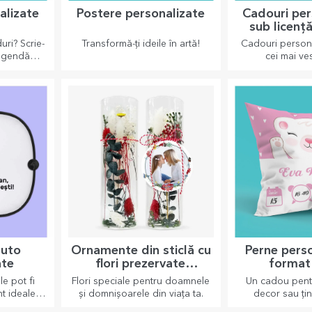
alizate
Postere personalizate
Cadouri per
sub licență
TraL
uri? Scrie-
Transformă-ți ideile în artă!
Cadouri persona
 agendă
cei mai ves
ăstrează
proape.
auto
Ornamente din sticlă cu
Perne perso
ate
flori prezervate
format
personalizate
e pot fi
Flori speciale pentru doamnele
Un cadou pent
nt ideale
și domnișoarele din viața ta.
decor sau țin
ldura din
pernele person