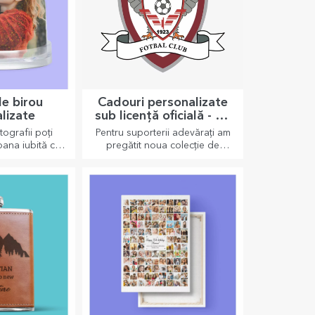
de birou
Cadouri personalizate
lizate
sub licență oficială - FC
Rapid 1923 București
tografii poți
Pentru suporterii adevărați am
ana iubită cu
pregătit noua colecție de
deosebit de
produse personalizate sub
u.
licență oficială Rapid, în
parteneriat cu echipa alb-vișinie