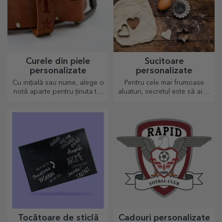
Curele din piele
Sucitoare
personalizate
personalizate
Cu inițială sau nume, alege o
Pentru cele mai frumoase
notă aparte pentru ținuta ta!
aluaturi, secretul este să aibă
Curele pesonalizate oferă
în palmares sucitoarele
eleganță și stil!
noastre magice. Plăcintele o
să iasă divin de bune!
Tocătoare de sticlă
Cadouri personalizate