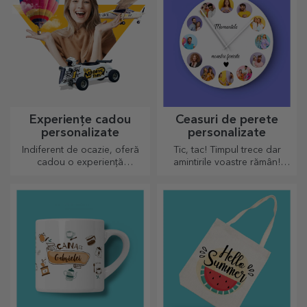
Experiențe cadou
Ceasuri de perete
personalizate
personalizate
Indiferent de ocazie, oferă
Tic, tac! Timpul trece dar
cadou o experiență
amintirile voastre rămân!
memorabilă - aminitiri de
Aranjează în câteva imagini
neuitat, adrenalină sau
momentele voastre și ai cel
relaxare.
mai deosebit ceas!