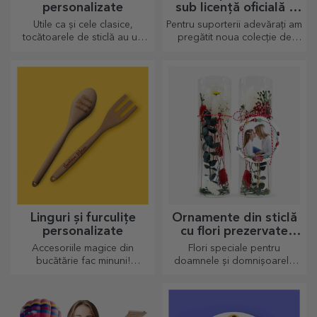
personalizate
sub licență oficială -
FC Rapid 1923
Utile ca și cele clasice,
Pentru suporterii adevărați am
București
tocătoarele de sticlă au un
pregătit noua colecție de
design aparte, ușor de
produse personalizate sub
curățat și păstrat acestea vor
licență oficială Rapid, în
aduce o notă personală
parteneriat cu echipa alb-
bucătăriei.
vișinie
Linguri și furculițe
Ornamente din sticlă
personalizate
cu flori prezervate
personalizate
Accesoriile magice din
Flori speciale pentru
bucătărie fac minuni!
doamnele și domnișoarele
Furculițele și lingurile fac
din viața ta.
echipă bună pentru rețetele
cele mai sofisticate rețete.