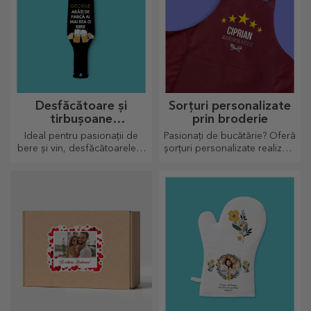
Desfăcătoare și
Sorțuri personalizate
tirbușoane
prin broderie
personalizate
Ideal pentru pasionații de
Pasionați de bucătărie? Oferă
bere și vin, desfăcătoarele și
șorțuri personalizate realizate
tirbușoanele pot căpăta o
prin broderie pentru fiecare
altă față atunci când sunt
bucătar în parte!
personalizate.