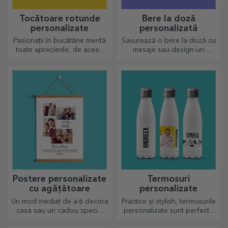
Tocătoare rotunde
Bere la doză
personalizate
personalizată
Pasionații în bucătărie merită
Savurează o bere la doză cu
toate aprecierile, de aceea
mesaje sau design-uri
preparatele gustoase vin cu
haioase!
cele mai creative tocătoare,
alege-l pe cel potrivit!
Postere personalizate
Termosuri
cu agățătoare
personalizate
Un mod inediat de a-ți decora
Practice și stylish, termosurile
casa sau un cadou special
personalizate sunt perfecte
pentru cei dragi!
pentru a savura băutura