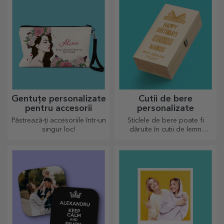
vibrante și calitate premium —
perfecte pentru a adăuga
personalitate casei, biroului
sau studioului tău.
Gentuțe personalizate
Cutii de bere
pentru accesorii
personalizate
Păstrează-ți accesoriile într-un
Sticlele de bere poate fi
singur loc!
dăruite în cutii de lemn
gravate cu numele
destinatarului și alături de un
mesaj pe măsură.