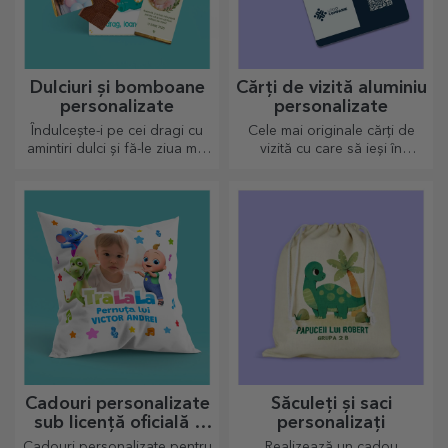
Dulciuri și bomboane
Cărți de vizită aluminiu
personalizate
personalizate
Îndulcește-i pe cei dragi cu
Cele mai originale cărți de
amintiri dulci și fă-le ziua mai
vizită cu care să ieși în
frumoasă! Alege modelul
evidență
care îți place și oferă un
cadou dulce personalizat!
Cadouri personalizate
Săculeți și saci
sub licență oficială -
personalizați
TraLaLa
Cadouri personalizate pentru
Realizează un cadou