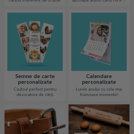
cadou indiferent de ocazie.
aproape atunci când nu ești
tu sunt plusurile
personalizate, numai buni de
drăgălășit!
Semne de carte
Calendare
personalizate
personalizate
Cadoul perfect pentru
Lunile anului cu cele mai
devoratorii de cărți.
frumoase momente!