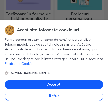
Tocătoare în formă de
Brelocuri
sticlă personalizate
personalizate
Pasionații în bucătărie merită
Un cadou de purtat mereu la
toate laudele. Tocătoarele în
tine sunt brelocurile
Acest site folosește cookie-uri
formă de sticlă sunt perfecte
personalizate, perfecte să își
pentru a servi deliciile gata
amintească de tine în fiecare
Pentru scopuri precum afișarea de conținut personalizat,
preparate.
zi.
folosim module cookie sau tehnologii similare. Apăsând
Accept, ești de acord să permiți colectarea de informații prin
cookie-uri sau tehnologii similare. Află mai multe despre cookie-
uri, inclusiv despre posibilitatea retragerii acordului în secțiunea
Politica de Cookies
ADMINSTRARE PREFERINȚE
Accept
Săculeți personalizați
Șorțuri personalizate
pentru sticlă de vin
cu poze
Refuz
Un cadou elegant, perfect
Da, da...șorțurile pot fi și cu
pentru o sticlă de vin!
poze! O colecție atrăgatoare