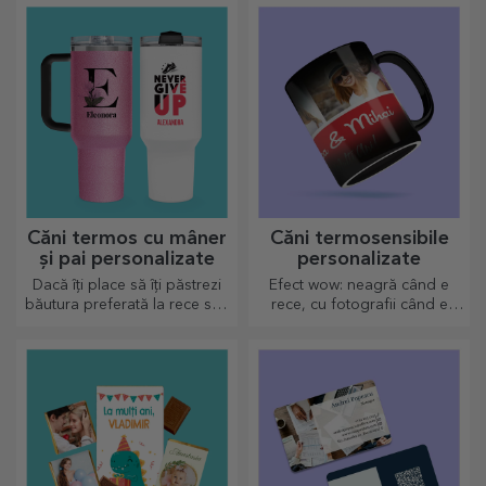
preferată, rece când e vară și
caldă când e iarnă.
Căni termos cu mâner
Căni termosensibile
și pai personalizate
personalizate
Dacă îți place să îți păstrezi
Efect wow: neagră când e
băutura preferată la rece sau
rece, cu fotografii când e
dacă vrei să păstrezi cafeaua
fierbinte. Cana termosensibilă
fierbinte atunci când pleci la
este un cadou deosebit
drum lung, termosul nostru
pentru orice destinatar.
este perfect pentru astfel de
ocazii.