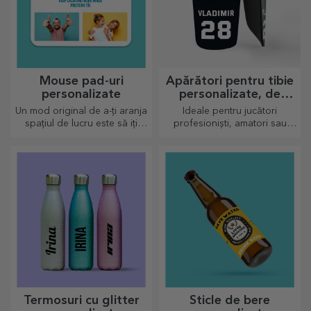
Mouse pad-uri
Apărători pentru tibie
personalizate
personalizate, de
fotbal
Un mod original de a-ți aranja
Ideale pentru jucători
spațiul de lucru este să iți
profesioniști, amatori sau
personalizezi cele mai tari
chiar pentru copiii care
mouse-pad-uri.
iubesc fotbalul
Termosuri cu glitter
Sticle de bere