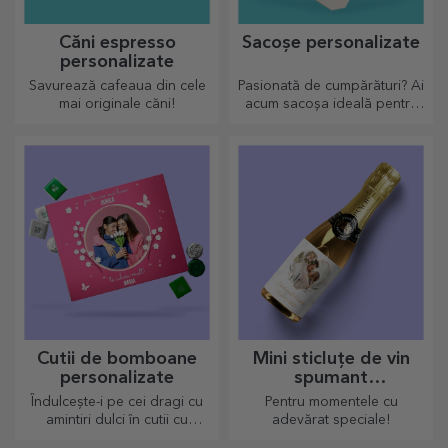
Căni espresso
Sacoșe personalizate
personalizate
Savurează cafeaua din cele
Pasionată de cumpărături? Ai
mai originale căni!
acum sacoșa ideală pentru
micile cumpărături,
încăpătoare și foarte chic.
Cutii de bomboane
Mini sticluțe de vin
personalizate
spumant
personalizate
Îndulcește-i pe cei dragi cu
Pentru momentele cu
amintiri dulci în cutii cu
adevărat speciale!
bomboane delicioase!