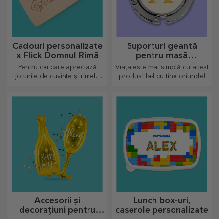
Cadouri personalizate
Suporturi geantă
x Flick Domnul Rimă
pentru masă
personalizate
Pentru cei care apreciază
Viața este mai simplă cu acest
jocurile de cuvinte și rimele
produs! Ia-l cu tine oriunde!
pline de însemnătate.
Accesorii și
Lunch box-uri,
decorațiuni pentru
caserole personalizate