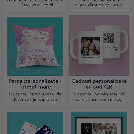
cei mai veseli copii
surprinzător cu un săculeț
personalizat, un design unic
din fotografiile tale și mesaje
de "la mulți ani".
Perne personalizate -
Cadouri personalizate
format mare
cu cod QR
Un cadou pentru acasă, de
Un cadou inovativ este cel
decor sau ținut în brațe,
care transmite un mesaj.
pernele personalizate sunt
Alegele pe cele cu QR code
perfecte pentru orice ocazie.
și link-ul adăugat va stârni
cele mai inedite reacții!