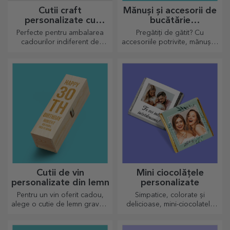
Cutii craft
Mănuși și accesorii de
personalizate cu
bucătărie
sticker
personalizate
Perfecte pentru ambalarea
Pregătiți de gătit? Cu
cadourilor indiferent de
accesoriile potrivite, mănușile
ocazie.
și suporturile pentru oale iți
vor ușura munca în bucătărie.
Cutii de vin
Mini ciocolățele
personalizate din lemn
personalizate
Pentru un vin oferit cadou,
Simpatice, colorate și
alege o cutie de lemn gravată
delicioase, mini-ciocolatele
cu cele mai deosebite mesaje
pot fi oferite la set sau single,
gravate.
perfecte pentru orice iubitor