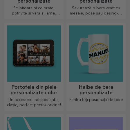
personalizate
personalizate
Sclipitoare și colorate,
Savurează o bere craft cu
potrivite și vara și iarna,
mesaje, poze sau desing-uri
termosurile sunt ușor de
haioase, perfectă de
personalizat și luat oriunde
consumat pentru orice
cu tine!
anotimp.
Portofele din piele
Halbe de bere
personalizate color
personalizate
Un accesoriu indispensabil,
Pentru toți pasionații de bere
clasic, perfect pentru oricine!