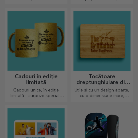
complet neagre cu imagini
cei dragi și să îi surprinzi
sau text au un efect wow
indiferent de ocazie.
pentru oricine o primește în
dar.
Cadouri în ediție
Tocătoare
limitată
dreptunghiulare din
bambus
Cadouri unice, în ediție
Utile și cu un design aparte,
limitată – surprize speciale
cu o dimensiune mare,
pentru momente de neuitat
tocătoarele gravate sunt
perfecte pentru cele mai
apetisante bunătăți pregătite
în bucătărie.