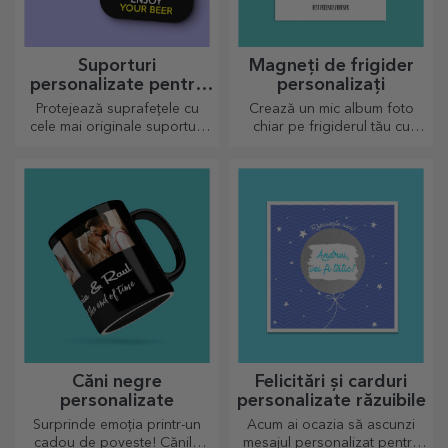
Suporturi
Magneți de frigider
personalizate pentru
personalizați
pahare
Protejează suprafețele cu
Crează un mic album foto
cele mai originale suporturi
chiar pe frigiderul tău cu
pentru pahare.
magneți personalizați!
Căni negre
Felicitări și carduri
personalizate
personalizate răzuibile
Surprinde emoția printr-un
Acum ai ocazia să ascunzi
cadou de poveste! Cănile
mesajul personalizat pentru