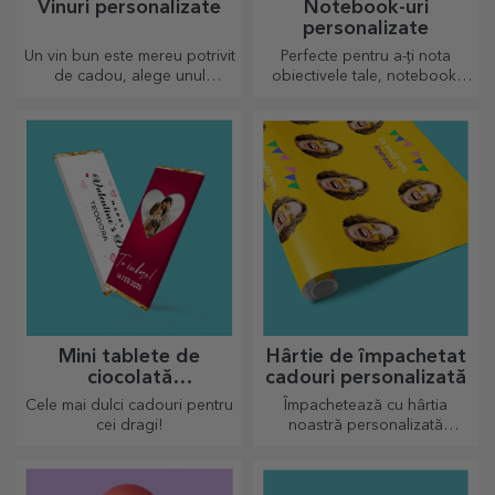
Vinuri personalizate
Notebook-uri
personalizate
Un vin bun este mereu potrivit
Perfecte pentru a-ți nota
de cadou, alege unul
obiectivele tale, notebook-
personalizat și oferă-l cu
urile sunt perfecte pentru
numele destinatarului.
astfel de taskuri.
Mini tablete de
Hârtie de împachetat
ciocolată
cadouri personalizată
personalizată
Cele mai dulci cadouri pentru
Împachetează cu hârtia
cei dragi!
noastră personalizată
cadourile în așa fel încât nici
să nu le vină să îl deschidă.