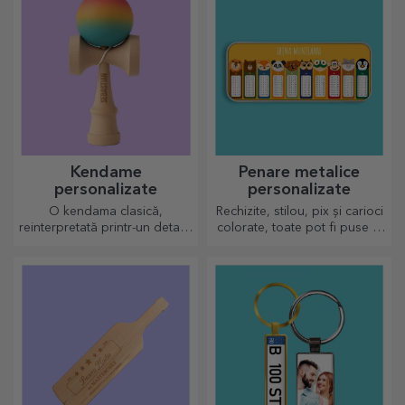
Kendame
Penare metalice
personalizate
personalizate
O kendama clasică,
Rechizite, stilou, pix și carioci
reinterpretată printr-un detaliu
colorate, toate pot fi puse la
personal
un loc în penarele
personalizate de la StarGift!