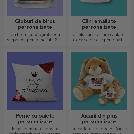
Globuri de birou
Căni emailate
personalizate
personalizate
Cu text sau fotografii poți
Cănile sunt la mare căutare,
surprinde persoana iubită cu
ai ocazia de a le personaliza
un accesoriu deosebit de
și să le iei și cu tine oriunde,
birou.
pentru că cele emailate nu se
sparg.
Perne cu paiete
Jucarii din pluș
personalizate
personalizate
Ideale pentru a fi oferite
Un cadou care poate să îi fie