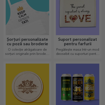
Șorțuri personalizate
Suport personalizat
cu poză sau broderie
pentru farfurii
O colecție atrăgatoare de
Pregătește masa într-un mod
sorțuri originale prin broderie
deosebit cu suporturi pentru
sau poze sunt cadouri
farfurii. Pot fi personalizate cu
perfecte pentru pasionații în
un mesaj sau numele fiecărui
bucătărie.
membru de la masă.