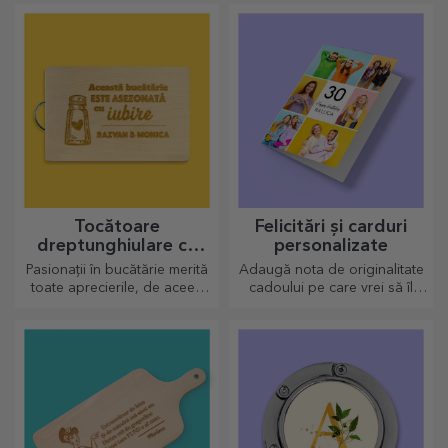
Tocătoare
Felicitări și carduri
dreptunghiulare cu
personalizate
mâner personalizate
Pasionații în bucătărie merită
Adaugă nota de originalitate
toate aprecierile, de aceea
cadoului pe care vrei să îl
preparatele gustoase vin cu
oferi. Completează cadoul cu
cele mai creative tocătoare,
un card sau o felicitare
alege-l pe cel potrivit!
personalizată.