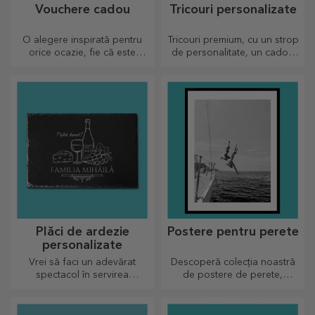
Vouchere cadou
Tricouri personalizate
O alegere inspirată pentru
Tricouri premium, cu un strop
orice ocazie, fie că este
de personalitate, un cadou
vorba de aniversări, sărbători
ideal pentru cei dragi.
sau alte momente speciale.
Personalizare pe bumbac sau
modele sport, alege-l pe cel
potrivit!
Plăci de ardezie
Postere pentru perete
personalizate
Vrei să faci un adevărat
Descoperă colecția noastră
spectacol în servirea
de postere de perete,
preparatelor culinare? Alege
imprimate profesional pentru
plăcile de ardezie și crează-ți
a transforma orice spațiu.
propriul design!
Designuri moderne, culori