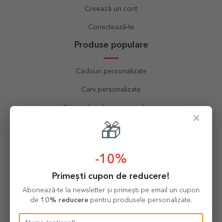
Creează un cont
Conectează-te
Produse populare
Cadouri personalizate
Cani personalizate
Tricouri bumbac personalizate
×
🎁
Brelocuri personalizate
Tablouri personalizate
-10%
Ceasuri personalizate
Primești cupon de reducere!
Sorțuri personalizate
Abonează-te la newsletter și primești pe email un cupon
Perne personalizate
de
10% reducere
pentru produsele personalizate.
Calendare personalizate