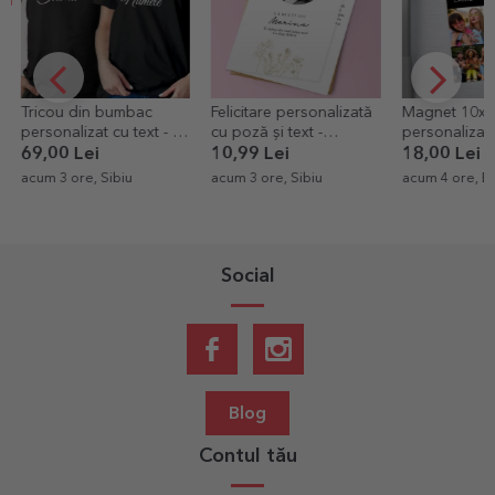
Tricou din bumbac
Felicitare personalizată
Magnet 10x1
personalizat cu text - Eu
cu poză și text -
personalizat c
îi fur
Elegance
poze - Happy
69,00 Lei
10,99 Lei
18,00 Lei
acum 3 ore, Sibiu
acum 3 ore, Sibiu
acum 4 ore, B
Social
Blog
Contul tău