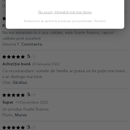
Foarte frumos covorașul
Dana,
Brașov
Nu acum, întreabă-mă mai târziu
5
/ 5
Reducerea se aplică la produse personalizate.
Termeni
Recomand
05 Aprilie 2023
Nu ma asteptam la o asa calitate, este foarte frumos, raport
calitate-pret excelent
Simona P,
Constanta
5
/ 5
Achiziție bună
20 Ianuarie 2023
Ca recomandare: numele de familie ar putea să fie puțin mai mare,
s-ar distinge mai bine.
Olar,
Săcălaz
5
/ 5
Super
19 Decembrie 2022
Un produs foarte frumos
Florin,
Mures
5
/ 5