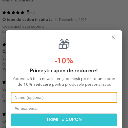
Maria,
București
5
/ 5
O idee de cadou inspirata
11 Decembrie 2023
Covorasul este superb
Raluca,
Tulcea
×
🎁
4
/ 5
Cadouri simpatice
27 Octombrie 2023
Super drăguț dar încă nu l-am folosit ca să pot spune despre el
-10%
cum se comporta după spălare
Zami,
Constanta
Primești cupon de reducere!
Abonează-te la newsletter și primești pe email un cupon
5
/ 5
de
10% reducere
pentru produsele personalizate.
Super
17 August 2023
E asa pufos, ca nici nu-ti vine sa iti ștergi picioarele de el
Gia,
Bv
5
/ 5
TRIMITE CUPON
O achiziție inspirata
22 Aprilie 2023