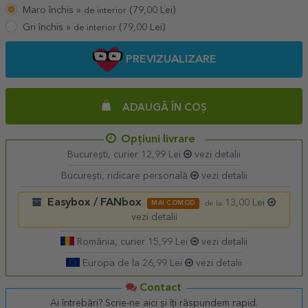
Maro închis »
(
79,00
Lei)
de interior
Gri închis »
(
79,00
Lei)
de interior
PREVIZUALIZARE
ADAUGĂ ÎN COȘ
Opțiuni livrare
București, curier 12,99 Lei
vezi detalii
București, ridicare personală
vezi detalii
Easybox / FANbox
13,00 Lei
MAI COMOD
de la
vezi detalii
România, curier 15,99 Lei
vezi detalii
Europa de la 26,99 Lei
vezi detalii
Contact
Ai întrebări? Scrie-ne aici și îți răspundem rapid.