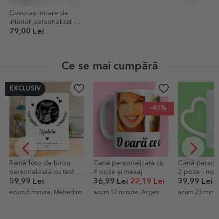
Covoraș intrare de
interior personalizat -
Mr & Mrs
79,00 Lei
Ce se mai cumpără
-40%
 de birou
Cană personalizată cu
Cană personalizată cu
ată cu text și
4 poze și mesaj
2 poze - model toartă
Baby
în formă de inimă
i
36,99 Lei
22,19 Lei
39,99 Lei
ute, Mehedinti
acum 12 minute, Arges
acum 23 minute, Bucuresti