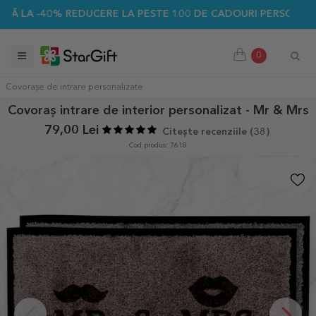
 -40% REDUCERE LA PESTE 100 DE CADOURI PERSONALIZATE ☀
0
Covorașe de intrare personalizate
Covoraș intrare de interior personalizat - Mr & Mrs
79,00 Lei
Citește recenziile (
38
)
Cod produs: 7618