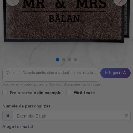
✨ Sugestii AI
Acest text nu va apărea pe produs. Este folosit doar pentru a genera sugestii.
Preia textele din exemplu
Fără texte
Numele de personalizat
15
Alege formatul