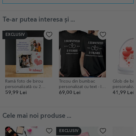
Te-ar putea interesa și ...
EXCLUSIV
Ramă foto de birou
Tricou din bumbac
Glob de bir
personalizată cu 2
personalizat cu text - I
personaliza
poze și text - Te iubesc!
SURVIVED
text - Decla
59,99 Lei
69,00 Lei
41,99 Lei
dragoste
Cele mai noi produse ...
EXCLUSIV