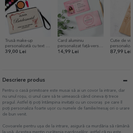
Trusă make-up
Card aluminiu
Cutie de vin
personalizată cu text -
personalizat față-verso
personalizat
Echipa miresei
cu o poză și text -
39,00 Lei
14,99 Lei
87,99 Lei
Passenger Princess
Descriere produs
Pentru o casă primitoare este musai să ai un covor la intrare, dar
nu unul roșu, ci unul care să te uimească când cineva iți trece
pragul. Astfel iți poți întâmpina invitații cu un covoraș pe care îl
poți personaliza foarte ușor cu numele de familie/mesaj ori o urare
de bun venit.
Covoarele pentru ușa de la intrare, asigură ca murdăria să rămână
la ușă. Acestea mențin curățenia pardoselilor, astfel că nu este