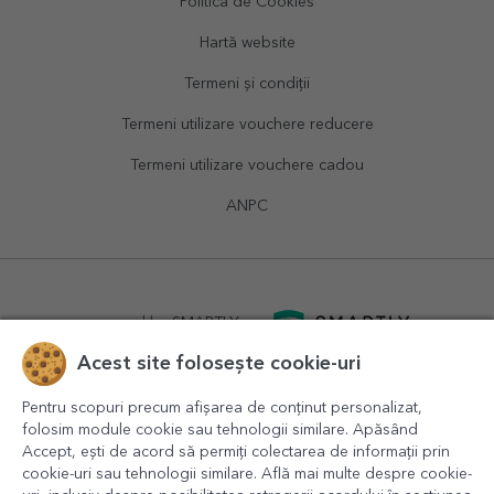
Politica de Cookies
Hartă website
Termeni și condiții
Termeni utilizare vouchere reducere
Termeni utilizare vouchere cadou
ANPC
powered by
SMARTLY.ro
Acest site folosește cookie-uri
logistics by
APACARGO.com
Pentru scopuri precum afișarea de conținut personalizat,
folosim module cookie sau tehnologii similare. Apăsând
Accept, ești de acord să permiți colectarea de informații prin
cookie-uri sau tehnologii similare. Află mai multe despre cookie-