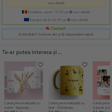
vezi detalii
România, curier 15,99 Lei
vezi detalii
Europa de la 26,99 Lei
vezi detalii
Contact
Ai întrebări? Scrie-ne aici și îți răspundem rapid.
Te-ar putea interesa și ...
Cană personalizată cu
Cană personalizată cu
Cană person
nume - Iepurași
text - Christmas
6 poze și tex