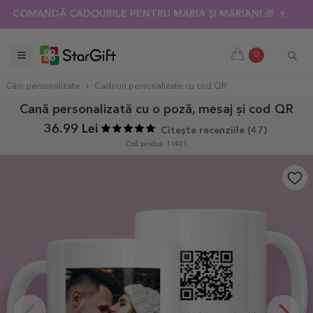
COMANDĂ CADOURILE PENTRU MARIA ȘI MARIAN! 🎁 🍷
SUMMER SALE 🌴 PÂNĂ LA -40% REDUCERE LA PESTE 100 D
0
Căni personalizate
Cadouri personalizate cu cod QR
Cană personalizată cu o poză, mesaj și cod QR
36.99 Lei
Citește recenziile (
47
)
Cod produs: 11421