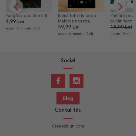
Ramă foto de birou -
Printare poze - set de 8
Card pătrat
Melodia noastră
bucăți format polaroid
personalizat 
10x12cm
ta
59,99 Lei
19,00 Lei
11,40 Lei
10,99 Lei
acum 6 minute, Dolj
acum 18 minute, Iasi
acum 18 minute
Social
Blog
Contul tău
Creează un cont