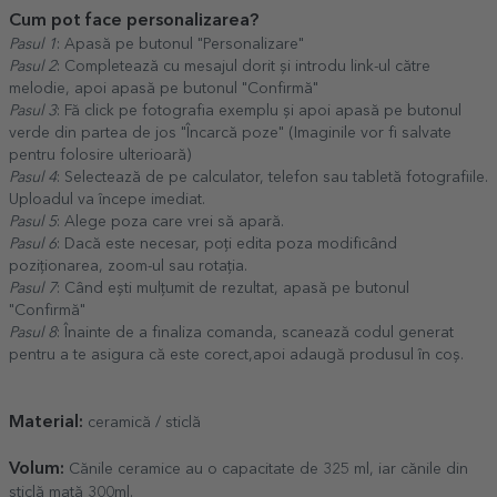
Cum pot face personalizarea?
Pasul 1
: Apasă pe butonul "Personalizare"
Pasul 2
: Completează cu mesajul dorit și introdu link-ul către
melodie, apoi apasă pe butonul "Confirmă"
Pasul 3
: Fă click pe fotografia exemplu și apoi apasă pe butonul
verde din partea de jos "Încarcă poze" (Imaginile vor fi salvate
pentru folosire ulterioară)
Pasul 4
: Selectează de pe calculator, telefon sau tabletă fotografiile.
Uploadul va începe imediat.
Pasul 5
: Alege poza care vrei să apară.
Pasul 6
: Dacă este necesar, poți edita poza modificând
poziționarea, zoom-ul sau rotația.
Pasul 7
: Când ești mulțumit de rezultat, apasă pe butonul
"Confirmă"
Pasul 8
: Înainte de a finaliza comanda, scanează codul generat
pentru a te asigura că este corect,apoi adaugă produsul în coș.
Material:
ceramică / sticlă
Volum:
Cănile ceramice au o capacitate de 325 ml, iar cănile din
sticlă mată 300ml.