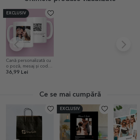
EXCLUSIV
Cană personalizată cu
o poză, mesaj și cod
QR
36,99 Lei
Ce se mai cumpără
EXCLUSIV
-40%