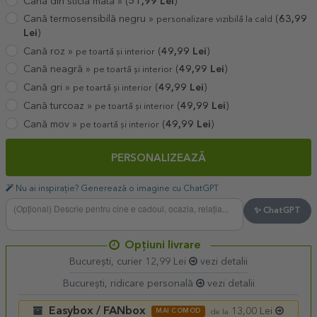
Cană din sticlă mată »
(
51,99
Lei
)
Cană termosensibilă negru »
(
63,99
personalizare vizibilă la cald
Lei
)
Cană roz »
(
49,99
Lei
)
pe toartă și interior
Cană neagră »
(
49,99
Lei
)
pe toartă și interior
Cană gri »
(
49,99
Lei
)
pe toartă și interior
Cană turcoaz »
(
49,99
Lei
)
pe toartă și interior
Cană mov »
(
49,99
Lei
)
pe toartă și interior
PERSONALIZEAZĂ
Nu ai inspirație? Generează o imagine cu ChatGPT
✨ ChatGPT
Opțiuni livrare
București, curier 12,99 Lei
vezi detalii
București, ridicare personală
vezi detalii
Easybox / FANbox
13,00 Lei
MAI COMOD
de la