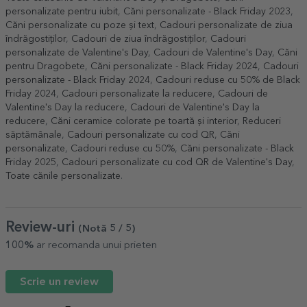
personalizate pentru iubit
,
Căni personalizate - Black Friday 2023
,
Căni personalizate cu poze și text
,
Cadouri personalizate de ziua
îndrăgostiților
,
Cadouri de ziua îndrăgostiților
,
Cadouri
personalizate de Valentine's Day
,
Cadouri de Valentine's Day
,
Căni
pentru Dragobete
,
Căni personalizate - Black Friday 2024
,
Cadouri
personalizate - Black Friday 2024
,
Cadouri reduse cu 50% de Black
Friday 2024
,
Cadouri personalizate la reducere
,
Cadouri de
Valentine's Day la reducere
,
Cadouri de Valentine's Day la
reducere
,
Căni ceramice colorate pe toartă și interior
,
Reduceri
săptămânale
,
Cadouri personalizate cu cod QR
,
Căni
personalizate
,
Cadouri reduse cu 50%
,
Căni personalizate - Black
Friday 2025
,
Cadouri personalizate cu cod QR de Valentine's Day
,
Toate cănile personalizate
.
Review-uri
(Notă
5
/ 5
)
100%
ar recomanda unui prieten
Scrie un review