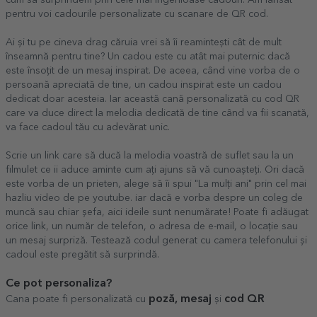
pentru voi cadourile personalizate cu scanare de QR cod.
Ai și tu pe cineva drag căruia vrei să îi reamintești cât de mult
înseamnă pentru tine? Un cadou este cu atât mai puternic dacă
este însoțit de un mesaj inspirat. De aceea, când vine vorba de o
persoană apreciată de tine, un cadou inspirat este un cadou
dedicat doar acesteia. Iar această cană personalizată cu cod QR
care va duce direct la melodia dedicată de tine când va fii scanată,
va face cadoul tău cu adevărat unic.
Scrie un link care să ducă la melodia voastră de suflet sau la un
filmulet ce ii aduce aminte cum ați ajuns să vă cunoașteți. Ori dacă
este vorba de un prieten, alege să îi spui "La mulți ani" prin cel mai
hazliu video de pe youtube. iar dacă e vorba despre un coleg de
muncă sau chiar șefa, aici ideile sunt nenumărate! Poate fi adăugat
orice link, un număr de telefon, o adresa de e-mail, o locație sau
un mesaj surpriză. Testează codul generat cu camera telefonului și
cadoul este pregătit să surprindă.
Ce pot personaliza?
poză, mesaj
cod QR
Cana poate fi personalizată cu
și