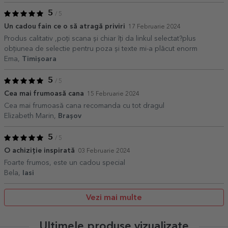
5
/ 5
Un cadou fain ce o să atragă priviri
17 Februarie 2024
Produs calitativ ,poți scana și chiar îți da linkul selectat?plus
obțiunea de selectie pentru poza și texte mi-a plăcut enorm
Ema,
Timișoara
5
/ 5
Cea mai frumoasă cana
15 Februarie 2024
Cea mai frumoasă cana recomanda cu tot dragul
Elizabeth Marin,
Brașov
5
/ 5
O achiziție inspirată
03 Februarie 2024
Foarte frumos, este un cadou special
Bela,
Iasi
Vezi mai multe
Ultimele produse vizualizate