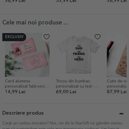
îndrăgostiți
Momente in
36,99 Lei
53,99 Lei
36,99 Lei
Cele mai noi produse ...
EXCLUSIV
Card aluminiu
Tricou din bumbac
Cutie de vin
personalizat față-verso
personalizat cu text -
personalizat
cu o poză și text -
My person
pentru ea
14,99 Lei
69,00 Lei
87,99 Lei
Passenger Princess
Descriere produs
Cauți un cadou inovator? Noi, cei de la StarGift ne gândim mereu
cum să surprindem prin cele mai ingenioase cadouri. Am lansat