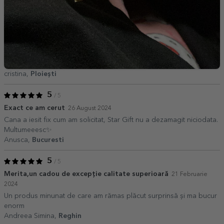
cristina,
Ploiești
5
/ 5
Exact ce am cerut
26 August 2024
Cana a iesit fix cum am solicitat, Star Gift nu a dezamagit niciodata.
Multumeeesc✨
Anusca,
Bucuresti
5
/ 5
Merita,un cadou de excepție calitate superioară
21 Februarie
2024
Un produs minunat de care am rămas plăcut surprinsă și ma bucur
enorm
Andreea Simina,
Reghin