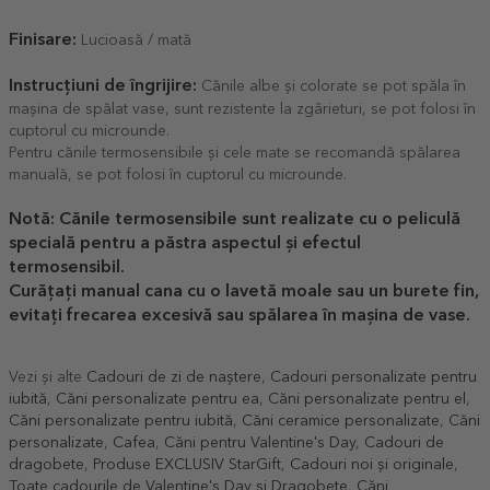
Finisare:
Lucioasă / mată
Instrucțiuni de îngrijire:
Cănile albe și colorate se pot spăla în
mașina de spălat vase, sunt rezistente la zgârieturi, se pot folosi în
cuptorul cu microunde.
Pentru cănile termosensibile și cele mate se recomandă spălarea
manuală, se pot folosi în cuptorul cu microunde.
Notă: Cănile termosensibile sunt realizate cu o peliculă
specială pentru a păstra aspectul și efectul
termosensibil.
Curățați manual cana cu o lavetă moale sau un burete fin,
evitați frecarea excesivă sau spălarea în mașina de vase.
Vezi și alte
Cadouri de zi de naștere
,
Cadouri personalizate pentru
iubită
,
Căni personalizate pentru ea
,
Căni personalizate pentru el
,
Căni personalizate pentru iubită
,
Căni ceramice personalizate
,
Căni
personalizate
,
Cafea
,
Căni pentru Valentine's Day
,
Cadouri de
dragobete
,
Produse EXCLUSIV StarGift
,
Cadouri noi și originale
,
Toate cadourile de Valentine's Day și Dragobete
,
Căni