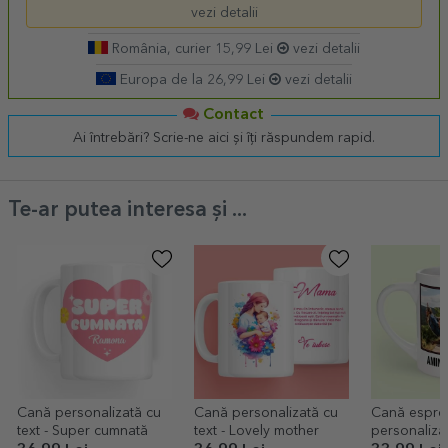
vezi detalii
România, curier 15,99 Lei
vezi detalii
Europa de la 26,99 Lei
vezi detalii
Contact
Ai întrebări? Scrie-ne aici și îți răspundem rapid.
Te-ar putea interesa și ...
Cană personalizată cu
Cană personalizată cu
Cană espre
text - Super cumnată
text - Lovely mother
personaliza