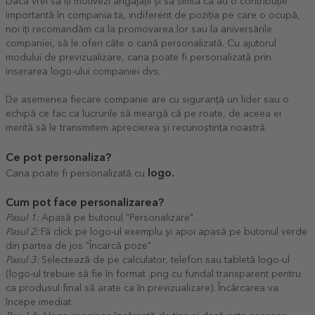
Dacă vrei să iți motivezi angajații și să simtă că au o contribuție
importantă în compania ta, indiferent de poziția pe care o ocupă,
noi iți recomandăm ca la promovarea lor sau la aniversările
companiei, să le oferi câte o cană personalizată. Cu ajutorul
modului de previzualizare, cana poate fi personalizată prin
inserarea logo-ului companiei dvs.
De asemenea fiecare companie are cu siguranță un lider sau o
echipă ce fac ca lucrurile să meargă că pe roate, de aceea ei
merită să le transmitem aprecierea și recunoștința noastră.
Ce pot personaliza?
logo.
Cana poate fi personalizată cu
Cum pot face personalizarea?
Pasul 1:
Apasă pe butonul "Personalizare".
Pasul 2:
Fă click pe logo-ul exemplu și apoi apasă pe butonul verde
din partea de jos "Încarcă poze" .
Pasul 3:
Selectează de pe calculator, telefon sau tabletă logo-ul
(logo-ul trebuie să fie în format .png cu fundal transparent pentru
ca produsul final să arate ca în previzualizare). Încărcarea va
începe imediat.