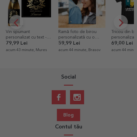
Ramă foto de birou
Tricou din bumbac
Vin
u text -
personalizată cu o
personalizat cu text -
Ha
poză portret
Made in
59,99 Lei
69,00 Lei
69
e, Mures
acum 44 minute, Brasov
acum 44 minute, Brasov
eti
acu
Social
Blog
Contul tău