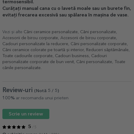
termosensibil.
Curățați manual cana cu o lavetă moale sau un burete fin,
evitați frecarea excesivă sau spălarea în mașina de vase.
Vezi și alte
Căni ceramice personalizate
,
Căni personalizate
,
Accesorii de birou corporate
,
Accesorii de birou corporate
,
Cadouri personalizate la reducere
,
Căni personalizate corporate
,
Căni ceramice colorate pe toartă și interior
,
Reduceri săptămânale
,
Toate cadourile corporate
,
Cadouri business
,
Cadouri
personalizate corporate de bun venit
,
Căni personalizate
,
Toate
cănile personalizate
.
Review-uri
(Notă
5
/ 5
)
100%
ar recomanda unui prieten
Scrie un review
5
/ 5