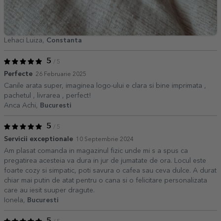
Lehaci Luiza,
Constanta
5
/ 5
Perfecte
26 Februarie 2025
Canile arata super, imaginea logo-ului e clara si bine imprimata ,
pachetul , livrarea , perfect!
Anca Achi,
Bucuresti
5
/ 5
Servicii exceptionale
10 Septembrie 2024
Am plasat comanda in magazinul fizic unde mi s a spus ca
pregatirea acesteia va dura in jur de jumatate de ora. Locul este
foarte cozy si simpatic, poti savura o cafea sau ceva dulce. A durat
chiar mai putin de atat pentru o cana si o felicitare personalizata
care au iesit suuper dragute.
Ionela,
Bucuresti