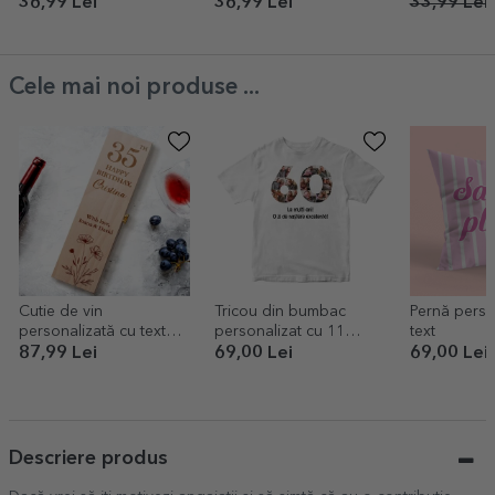
poze și text 
36,99 Lei
36,99 Lei
33,99 Lei
Cele mai noi produse ...
Cutie de vin
Tricou din bumbac
Pernă perso
personalizată cu text
personalizat cu 11
text
pentru ea
poze și mesaj - 60 de
87,99 Lei
69,00 Lei
69,00 Lei
ani
Descriere produs