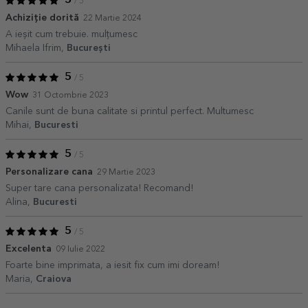
5
/ 5
Achiziție dorită
22 Martie 2024
A ieșit cum trebuie. mulțumesc
Mihaela Ifrim,
București
5
/ 5
Wow
31 Octombrie 2023
Canile sunt de buna calitate si printul perfect. Multumesc
Mihai,
Bucuresti
5
/ 5
Personalizare cana
29 Martie 2023
Super tare cana personalizata! Recomand!
Alina,
Bucuresti
5
/ 5
Excelenta
09 Iulie 2022
Foarte bine imprimata, a iesit fix cum imi doream!
Maria,
Craiova