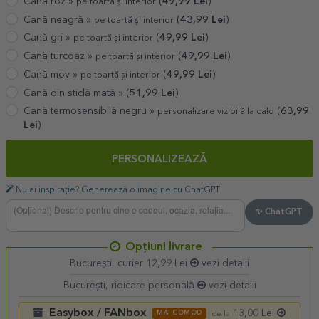
Cană roz »
(
49,99
Lei
)
pe toartă și interior
Cană neagră »
(
43,99
Lei
)
pe toartă și interior
Cană gri »
(
49,99
Lei
)
pe toartă și interior
Cană turcoaz »
(
49,99
Lei
)
pe toartă și interior
Cană mov »
(
49,99
Lei
)
pe toartă și interior
Cană din sticlă mată »
(
51,99
Lei
)
Cană termosensibilă negru »
(
63,99
personalizare vizibilă la cald
Lei
)
PERSONALIZEAZĂ
Nu ai inspirație? Generează o imagine cu ChatGPT
✨ ChatGPT
Opțiuni livrare
București, curier 12,99 Lei
vezi detalii
București, ridicare personală
vezi detalii
Easybox / FANbox
13,00 Lei
MAI COMOD
de la