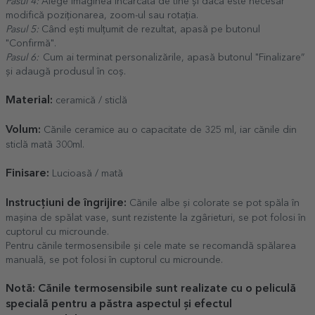
Pasul 4:
Alege imaginea încărcată de tine și dacă este necesar
modifică poziționarea, zoom-ul sau rotația.
Pasul 5:
Când ești mulțumit de rezultat, apasă pe butonul
"Confirmă".
Pasul 6:
Cum ai terminat personalizările, apasă butonul "Finalizare”
și adaugă produsul în coș.
Material:
ceramică / sticlă
Volum:
Cănile ceramice au o capacitate de 325 ml, iar cănile din
sticlă mată 300ml.
Finisare:
Lucioasă / mată
Instrucțiuni de îngrijire:
Cănile albe și colorate se pot spăla în
mașina de spălat vase, sunt rezistente la zgârieturi, se pot folosi în
cuptorul cu microunde.
Pentru cănile termosensibile și cele mate se recomandă spălarea
manuală, se pot folosi în cuptorul cu microunde.
Notă: Cănile termosensibile sunt realizate cu o peliculă
specială pentru a păstra aspectul și efectul