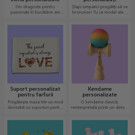
Din dragoste pentru
Șlapi simpatici pregătiți să se
pasionații în bucătărie am
bronzeze! Tu ce model alegi
creat cadouri în formă de
să îl personalizezi?
inimă pentru cele mai
pricepute gospodine.
Suport personalizat
Kendame
pentru farfurii
personalizate
Pregătește masa într-un mod
O kendama clasică,
deosebit cu suporturi pentru
reinterpretată printr-un detaliu
farfurii. Pot fi personalizate cu
personal
un mesaj sau numele fiecărui
membru de la masă.