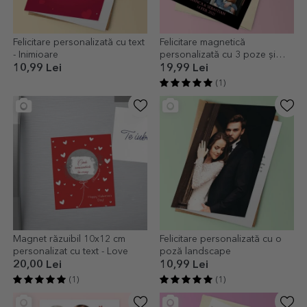
Felicitare personalizată cu text
Felicitare magnetică
- Inimioare
personalizată cu 3 poze și
mesaj - Valentine's Day
10,99 Lei
19,99 Lei
(1)
Magnet răzuibil 10x12 cm
Felicitare personalizată cu o
personalizat cu text - Love
poză landscape
20,00 Lei
10,99 Lei
(1)
(1)