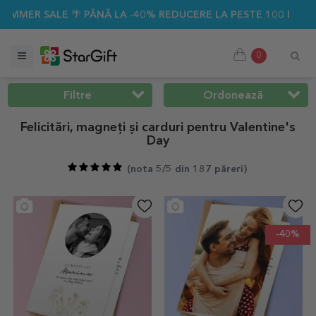
LA -40% REDUCERE LA PESTE 100 DE CADOURI PERSONALIZATE
0
Filtre
Ordonează
Felicitări, magneți și carduri pentru Valentine's
Day
(
nota 5/5 din 187 păreri
)
-40%