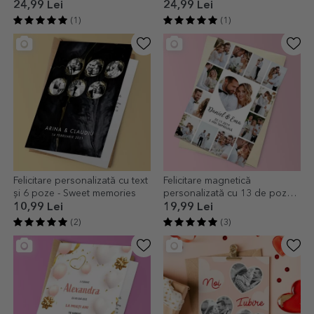
te iubesc
24,99 Lei
24,99 Lei
(1)
(1)
Felicitare personalizată cu text
Felicitare magnetică
și 6 poze - Sweet memories
personalizată cu 13 de poze
și text pentru aniversare
10,99 Lei
19,99 Lei
relație
(2)
(3)