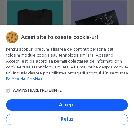
de ocazie!
Acest site folosește cookie-uri
Pentru scopuri precum afișarea de conținut personalizat,
folosim module cookie sau tehnologii similare. Apăsând
Accept, ești de acord să permiți colectarea de informații prin
Tricouri din bumbac
Tocătoare de sticlă
cookie-uri sau tehnologii similare. Află mai multe despre cookie-
personalizate
personalizate
uri, inclusiv despre posibilitatea retragerii acordului în secțiunea
Cele mai originale modele
Utile ca și cele clasice,
Politica de Cookies
atât pentru ea cât și pentru el!
tocătoarele de sticlă au un
design aparte, ușor de
ADMINSTRARE PREFERINȚE
curățat și păstrat acestea vor
aduce o notă personală
bucătăriei.
Accept
Refuz