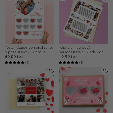
Poster răzuibil personalizat cu
Felicitare magnetică
o poză și text - 10 motive
personalizată cu 20 de poze
pentru care te iubesc
și text - Reasons I love You
49,00 Lei
19,99 Lei
(1)
(3)