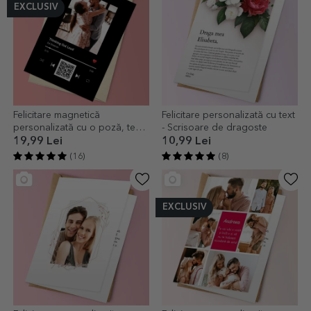
EXCLUSIV
Felicitare magnetică
Felicitare personalizată cu text
personalizată cu o poză, text
- Scrisoare de dragoste
și cod QR - Melodia noastră
19,99 Lei
10,99 Lei
(16)
(8)
EXCLUSIV