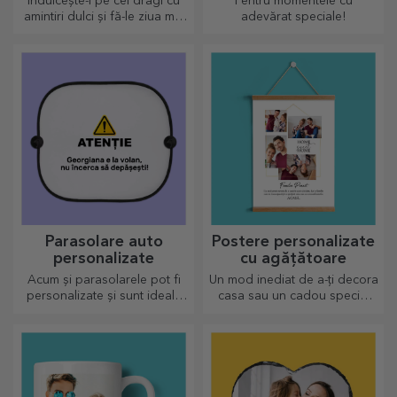
Îndulcește-i pe cei dragi cu
Pentru momentele cu
amintiri dulci și fă-le ziua mai
adevărat speciale!
frumoasă! Alege modelul
care îți place și oferă un
cadou dulce personalizat!
Parasolare auto
Postere personalizate
personalizate
cu agățătoare
Acum și parasolarele pot fi
Un mod inediat de a-ți decora
personalizate și sunt ideale
casa sau un cadou special
pentru a minimiza căldura din
pentru cei dragi!
mașină.