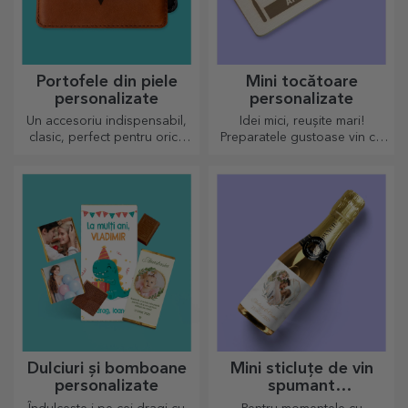
Portofele din piele
Mini tocătoare
personalizate
personalizate
Un accesoriu indispensabil,
Idei mici, reușite mari!
clasic, perfect pentru orice
Preparatele gustoase vin cu
bărbat!
cele mai creative tocătoare,
alege-l pe cel potrivit!
Dulciuri și bomboane
Mini sticluțe de vin
personalizate
spumant
personalizate