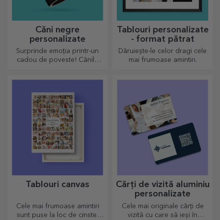
Căni negre
Tablouri personalizate
personalizate
- format pătrat
Surprinde emoția printr-un
Dăruiește-le celor dragi cele
cadou de poveste! Cănile
mai frumoase amintiri.
complet neagre cu imagini
sau text au un efect wow
pentru oricine o primește în
dar.
Tablouri canvas
Cărți de vizită aluminiu
personalizate
Cele mai frumoase amintiri
Cele mai originale cărți de
sunt puse la loc de cinste!
vizită cu care să ieși în