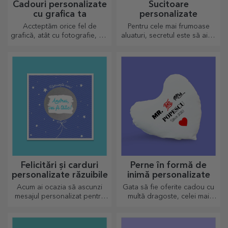
Cadouri personalizate
Sucitoare
cu grafica ta
personalizate
Accteptăm orice fel de
Pentru cele mai frumoase
grafică, atât cu fotografie, cât
aluaturi, secretul este să aibă
și cu text sau ambele
în palmares sucitoarele
împreună. :) Acum ai cadoul
noastre magice. Plăcintele o
așa cum iți dorești să arate!
să iasă divin de bune!
Felicitări și carduri
Perne în formă de
personalizate răzuibile
inimă personalizate
Acum ai ocazia să ascunzi
Gata să fie oferite cadou cu
mesajul personalizat pentru
multă dragoste, celei mai
cei dragi și să îi surprinzi
dragi persoane.
indiferent de ocazie.