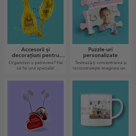
Accesorii și
Puzzle-uri
decorațiuni pentru
personalizate
petrecere
Organizezi o petrecere? Hai
Testează-ți concentrarea și
să fie una specială!
reconstruiește imaginea unui
Accesoriile și decorațiunile de
puzzle personalizat cu pozele
petrecere au rolul de a
voastre dragi.
înveseli atmosfera.