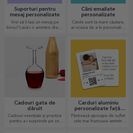
Suporturi pentru
Căni emailate
mesaj personalizate
personalizate
Vrei să îi lași un mesaj pe
Cănile sunt la mare căutare,
birou? Lasă-i o amintire dragă
ai ocazia de a le personaliza
cu ajutorul suporturilor
și să le iei și cu tine oriunde,
personalizate pentru mesaj.
pentru că cele emailate nu se
sparg.
Cadouri gata de
Carduri aluminiu
dăruit
personalizate față-
verso
Cadouri esențiale și practice
Păstrează aproape de suflet
pentru a-i surprinde pe cei
cele mai frumoase amintiri
dragi! Alege cadouri premium
alături de cei dragi
cu livrare rapidă, indiferent