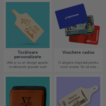
vin personalizate.
birou.
Tocătoare
Vouchere cadou
personalizate
Utile și cu un design aparte,
O alegere inspirată pentru
tocătoarele gravate sunt
orice ocazie, fie că este
perfecte pentru cele mai
vorba de aniversări, sărbători
apetisante bunătăți pregătite
sau alte momente speciale.
în bucătărie.