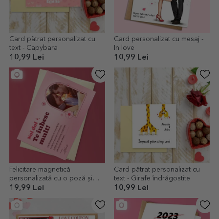
Card pătrat personalizat cu
Card personalizat cu mesaj -
text - Capybara
In love
10,99 Lei
10,99 Lei
Felicitare magnetică
Card pătrat personalizat cu
personalizată cu o poză și
text - Girafe îndrăgostite
mesaj de dragoste - Love
19,99 Lei
10,99 Lei
story