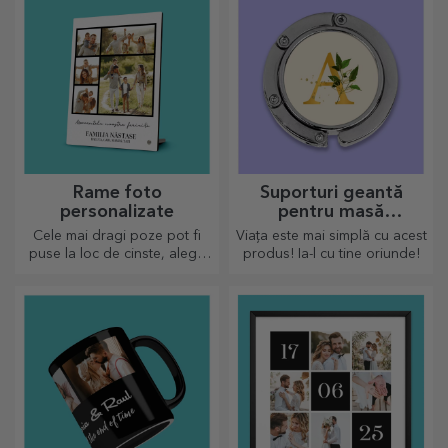
Rame foto
Suporturi geantă
personalizate
pentru masă
personalizate
Cele mai dragi poze pot fi
Viața este mai simplă cu acest
puse la loc de cinste, alege
produs! Ia-l cu tine oriunde!
ramele foto personalizate!