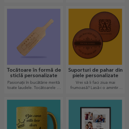
Alege și tu un cadou care sa
evidență
stârnească emoții!
Tocătoare în formă de
Suporturi de pahar din
sticlă personalizate
piele personalizate
Pasionații în bucătărie merită
Vrei să îi faci ziua mai
toate laudele. Tocătoarele în
frumoasă? Lasă-i o amintire
formă de sticlă sunt perfecte
dragă cu ajutorul suporturilor
pentru a servi deliciile gata
pentru pahare care pot fi
preparate.
personalizate foarte ușor.