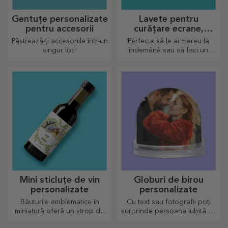
Gentuțe personalizate
Lavete pentru
pentru accesorii
curățare ecrane,
ochelari, personalizate
Păstrează-ți accesoriile într-un
Perfecte să le ai mereu la
singur loc!
îndemână sau să faci un
cadou tare simpatic celor
dragi.
Mini sticluțe de vin
Globuri de birou
personalizate
personalizate
Băuturile emblematice în
Cu text sau fotografii poți
miniatură oferă un strop de
surprinde persoana iubită cu
iubire și emoție atunci când
un accesoriu deosebit de