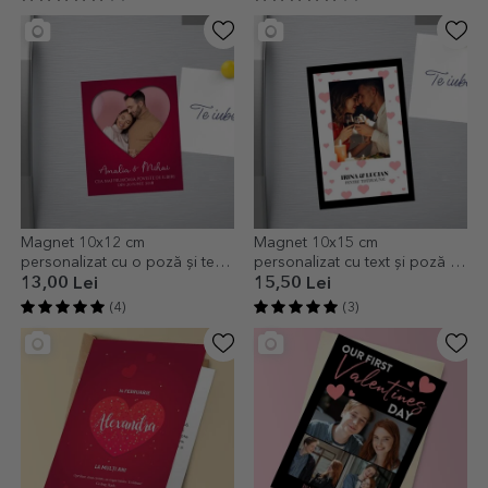
Magnet 10x12 cm
Magnet 10x15 cm
personalizat cu o poză și text
personalizat cu text și poză -
- In love
Pentru totdeauna!
13,00 Lei
15,50 Lei
(4)
(3)