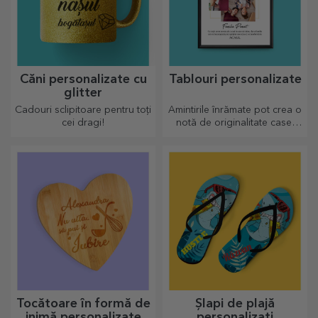
Căni personalizate cu
Tablouri personalizate
glitter
Cadouri sclipitoare pentru toți
Amintirile înrămate pot crea o
cei dragi!
notă de originalitate casei
tale, personalizează
tablourile și crează-ți propria
poveste!
Tocătoare în formă de
Șlapi de plajă
inimă personalizate
personalizați