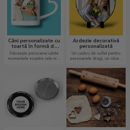
Căni personalizate cu
Ardezie decorativă
toartă în formă de
personalizată
inimă
Dăruiește persoanei iubite
Un cadou de suflet pentru
momentele voastre cele mai
persoanele dragi, un obiect
dragi prin căni personalizate
de decor special.
cu toartă în formă de inimă.