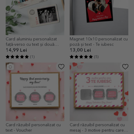
Card aluminiu personalizat
Magnet 10x10 personalizat cu
față-verso cu text și două
poză și text - Te iubesc
poze - Carte Poștală
14,99 Lei
13,00 Lei
(1)
(5)
Card răzuibil personalizat cu
Card răzuibil personalizat cu
text - Voucher
mesaj - 3 motive pentru care