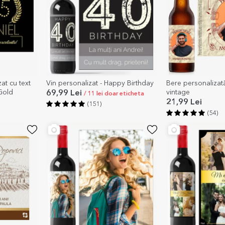
at cu text
Vin personalizat - Happy Birthday
Bere personalizat
 Gold
vintage
69,99 Lei
/ 11 lei doar eticheta
21,99 Lei
(151)
(54)