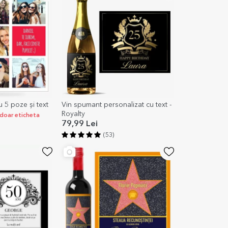
u 5 poze și text
Vin spumant personalizat cu text -
Royalty
i doar eticheta
79,99 Lei
(53)