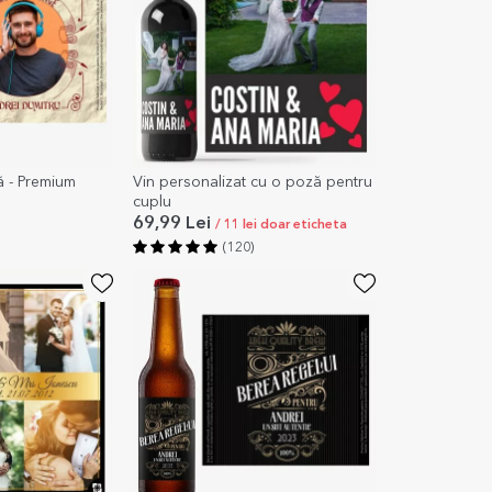
ă - Premium
Vin personalizat cu o poză pentru
cuplu
69,99 Lei
/ 11 lei doar eticheta
(120)