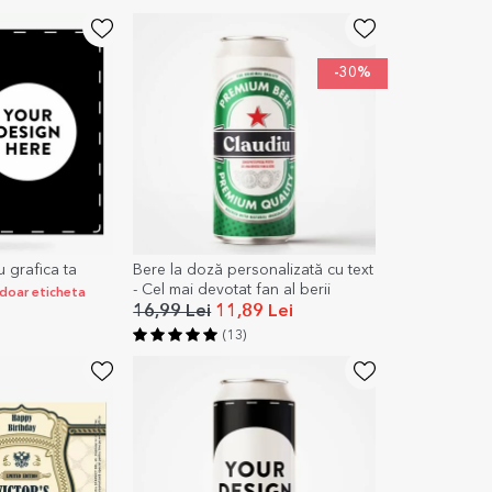
-30%
u grafica ta
Bere la doză personalizată cu text
- Cel mai devotat fan al berii
i doar eticheta
16,99 Lei
11,89 Lei
(13)