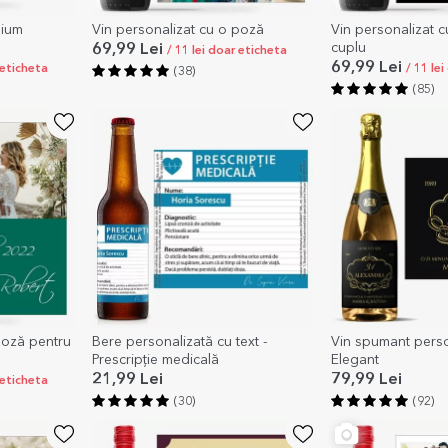
mium
Vin personalizat cu o poză
Vin personalizat 
cuplu
69,99 Lei
/ 11 lei doar eticheta
69,99 Lei
 eticheta
/ 11 le
(38)
(85)
poză pentru
Bere personalizată cu text -
Vin spumant person
Prescripție medicală
Elegant
21,99 Lei
79,99 Lei
 eticheta
(30)
(92)