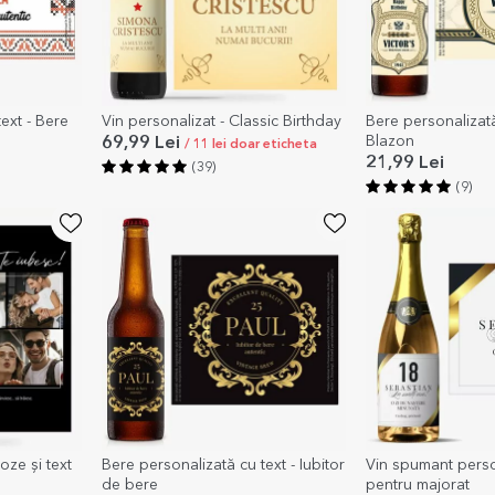
ext - Bere
Vin personalizat - Classic Birthday
Bere personalizată
Blazon
69,99 Lei
/ 11 lei doar eticheta
21,99 Lei
(39)
(9)
oze și text
Bere personalizată cu text - Iubitor
Vin spumant person
de bere
pentru majorat