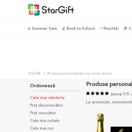
☀️ Summer Sale
🍎 Back to School
⚡️ Noutăți
🎁 C
StarGift
Produse personalizate ce contin alcool
Produse personal
Ordonează
(
nota 5/5 
Cele mai vândute
La aniversări, eveniment
Preț descrescător
Preț crescător
Cele mai notate
Cele mai noi