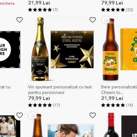
21,99 Lei
79,99 Lei
 eticheta
(7)
(23)
zat cu
Vin spumant personalizat cu text
Bere personalizată
pentru pensionare
Cheers to...
79,99 Lei
21,99 Lei
(17)
(14)