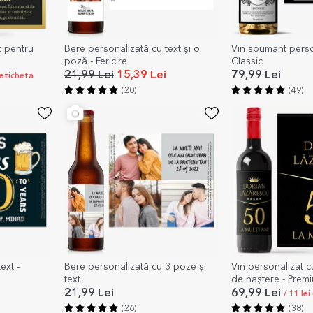
t pentru
Bere personalizată cu text și o
Vin spumant person
poză - Fericire
Classic
21,99 Lei
15,39 Lei
79,99 Lei
 eticheta
(20)
(49)
ext -
Bere personalizată cu 3 poze și
Vin personalizat cu
text
de naștere - Premi
21,99 Lei
69,99 Lei
/ 11 le
(26)
(38)