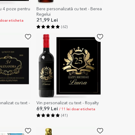
cu 4 poze pentru
Bere personalizată cu text - Berea
Regelui
21,99 Lei
i doar eticheta
(62)
alizat cu text -
Vin personalizat cu text - Royalty
69,99 Lei
/ 11 lei doar eticheta
(41)