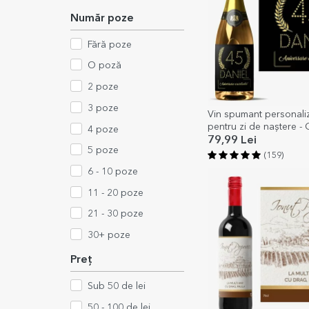
Număr poze
Fără poze
O poză
2 poze
3 poze
Vin spumant personaliz
pentru zi de naștere -
4 poze
79,99 Lei
5 poze
(159)
6 - 10 poze
11 - 20 poze
21 - 30 poze
30+ poze
Preț
Sub 50 de lei
50 - 100 de lei