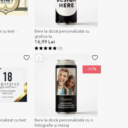
 cu text -
Bere la doză personalizată cu
grafica ta
16,99 Lei
(2)
-30%
alizat cu text
Bere la doză personalizată cu o
fotografie și mesaj