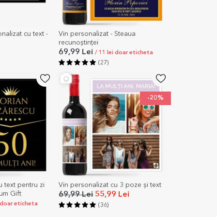
alizat cu text -
Vin personalizat - Steaua
recunoștinței
69,99 Lei
/ 11 lei doar eticheta
(27)
-20%
 text pentru zi
Vin personalizat cu 3 poze și text
um Gift
69,99 Lei
55,99 Lei
i doar eticheta
(36)