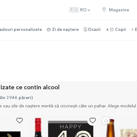
🇷🇴
RO
Magazine
adouri personalizate
🎂 Zi de naștere
🗓️ Ocazii
👧🏻 Copii
⭐️ 
izate ce contin alcool
din 2946 păreri
)
e sau zile de naștere merită să ciocnești câte un pahar. Alege modelul 