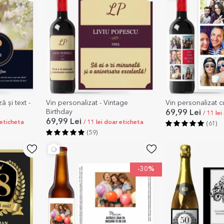
 și text -
Vin personalizat - Vintage
Vin personalizat c
Birthday
69,99 Lei
/ 11 le
69,99 Lei
 eticheta
/ 11 lei doar eticheta
(61)
(59)
-30%