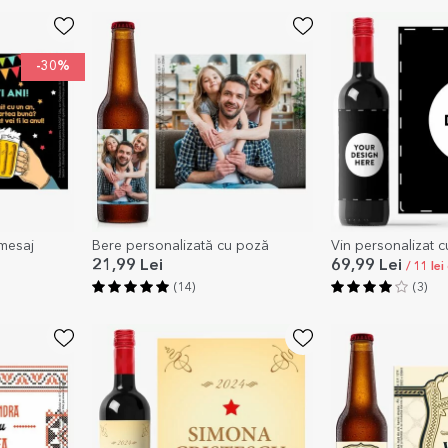
-30%
 mesaj
Bere personalizată cu poză
Vin personalizat c
21,99 Lei
69,99 Lei
/ 11 le
(14)
(3)