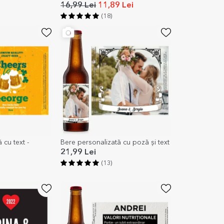
16,99 Lei
11,89 Lei
(18)
 cu text -
Bere personalizată cu poză și text
21,99 Lei
(13)