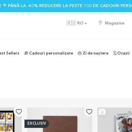
 🌴 PÂNĂ LA -40% REDUCERE LA PESTE 100 DE CADOURI PERS
🇷🇴
RO
Magazine
est Sellers
🎁 Cadouri personalizate
🎂 Zi de naștere
🗓️ Ocazii
izate pentru noul an
din 927 păreri
)
EXCLUSIV