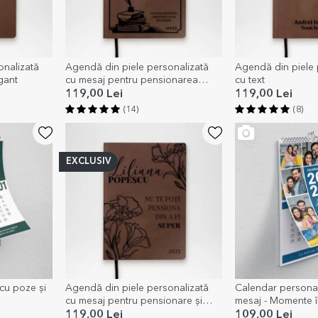
onalizată
Agendă din piele personalizată
Agendă din piele 
egant
cu mesaj pentru pensionarea
cu text
profesorului
119,00 Lei
119,00 Lei
(14)
(8)
EXCLUSIV
cu poze și
Agendă din piele personalizată
Calendar personal
cu mesaj pentru pensionare și
mesaj - Momente 
model elegant
119,00 Lei
109,00 Lei