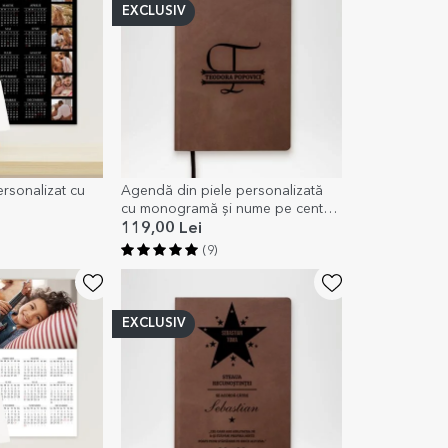
EXCLUSIV
rsonalizat cu
Agendă din piele personalizată
cu monogramă și nume pe centru
- model 2
119,00 Lei
(9)
EXCLUSIV