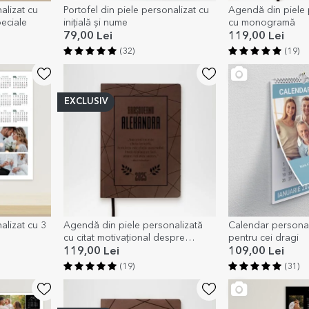
alizat cu
Portofel din piele personalizat cu
Agendă din piele 
peciale
inițială și nume
cu monogramă
79,00 Lei
119,00 Lei
(32)
(19)
EXCLUSIV
alizat cu 3
Agendă din piele personalizată
Calendar personal
cu citat motivațional despre
pentru cei dragi
succes
119,00 Lei
109,00 Lei
(19)
(31)