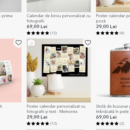
- prima
Calendar de birou personalizat cu
Poster calendar pe
fotografii
poză
69,00 Lei
29,00 Lei
(12)
(4)
6
Poster calendar personalizat cu
Sticlă de buzunar 
fotografii și text - Memories
îmbrăcată în piele
time
29,00 Lei
69,00 Lei
(13)
(2)