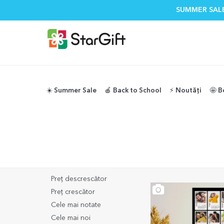
SUMMER SALE
☀️ Summer Sale
🍎 Back to School
⚡️ Noutăți
🤩 B
StarGift
Cadouri personalizate pentru noul an
Cadouri personal
Ordonează
(
nota 5/5 
Cele mai vândute
Preț descrescător
Preț crescător
Cele mai notate
Cele mai noi