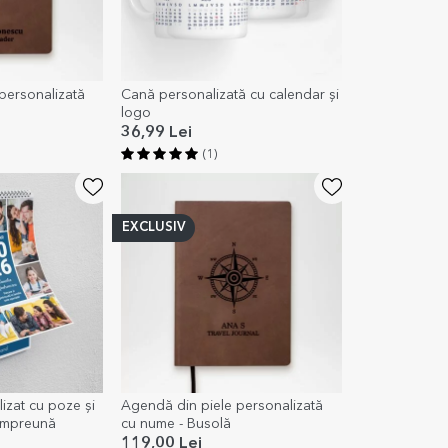
personalizată
Cană personalizată cu calendar și
logo
36,99 Lei
(1)
EXCLUSIV
izat cu poze și
Agendă din piele personalizată
împreună
cu nume - Busolă
119,00 Lei