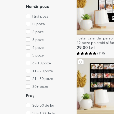
Număr poze
Fără poze
O poză
2 poze
Poster calendar person
3 poze
12 poze polaroid și fu
4 poze
29,00 Lei
(110)
5 poze
6 - 10 poze
11 - 20 poze
21 - 30 poze
30+ poze
Preț
Sub 50 de lei
50 - 100 de lei