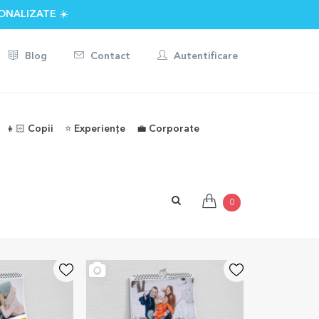
ONALIZATE ☀️
Blog
Contact
Autentificare
👧🏻 Copii
⭐️ Experiențe
💼 Corporate
0