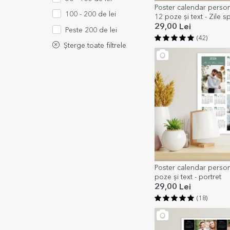
Poster calendar person
100 - 200 de lei
12 poze și text - Zile s
29,00 Lei
Peste 200 de lei
(42)
Șterge toate filtrele
Poster calendar person
poze și text - portret
29,00 Lei
(18)