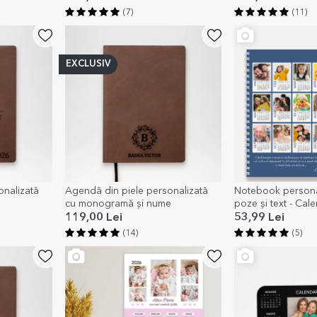
(7)
(11)
EXCLUSIV
onalizată
Agendă din piele personalizată
Notebook persona
cu monogramă și nume
poze și text - Cal
119,00 Lei
53,99 Lei
(14)
(5)