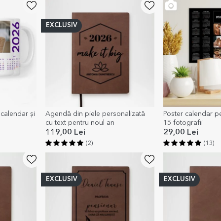
EXCLUSIV
calendar și
Agendă din piele personalizată
Poster calendar pe
cu text pentru noul an
15 fotografii
119,00 Lei
29,00 Lei
(2)
(13)
EXCLUSIV
EXCLUSIV