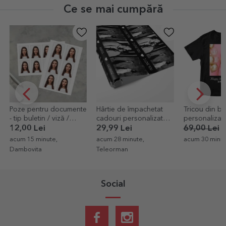
Ce se mai cumpără
Poze pentru documente
Hârtie de împachetat
Tricou din b
- tip buletin / viză /
cadouri personalizată
personalizat
legitimație / pașaport -
cu o poză și text - Love
tip portret și 
12,00 Lei
29,99 Lei
69,00 Lei
4
la set
acum 15 minute,
acum 28 minute,
acum 30 minut
Dambovita
Teleorman
Social