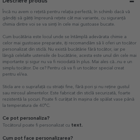
Descriere produs
Încă nu avem o rețetă pentru relația perfectă, în schimb dacă vă
gândiți să gătiți împreună rețete cât mai variante, cu siguranță
chimia dintre voi se va simți în cele mai gustoase bucate.
Cum bucătăria este locul unde se întâmplă adevărata chimie a
celor mai gustoase preparate, iți recomandăm să îi oferi un tocător
personalizat din sticlă. Nu există bucătărie fără tocător, iar pe
lângă celelalte ustensile de bucătărie, acesta este unul din cele mai
importante și sigur nu va fi niciodată în plus. Mai ales că...nu e un
simplu tocător. De ce? Pentru că va fi un tocător special creat
pentru el/ea.
Sticla are o suprafață cu striații fine, fără pori și nu reține gustul
sau mirosul alimentelor. Este fabricat din sticlă securizată, foarte
rezistentă la șocuri. Poate fi curățat în mașina de spălat vase până
la temperatura de 40°C.
Ce pot personaliza?
text.
Tocătorul poate fi personalizat cu
Cum pot face personalizarea?