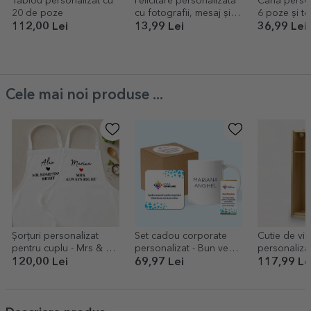
Tablou personalizat cu
Felicitare personalizată
Cană person
20 de poze
cu fotografii, mesaj și
6 poze și tex
cod QR
Momente in
112,00 Lei
13,99 Lei
36,99 Lei
Cele mai noi produse ...
Șorțuri personalizat
Set cadou corporate
Cutie de vin
pentru cuplu - Mrs & Mr
personalizat - Bun venit
personalizat
right
în echipă
Pensionar
120,00 Lei
69,97 Lei
117,99 Le