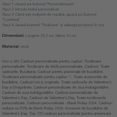
Pasul 1
: Apasă pe butonul "Personalizează"
Pasul 2:
Introdu textul personalizat .
Pasul 3
: Când ești mulțumit de rezultat, apasă pe butonul
"Confirmă"
Pasul 4
: Apasă butonul "Finalizare" și adaugă produsul în coș.
Dimensiuni
: Lungime 28,3 cm, lățime 20 cm
Material
: sticlă
Vezi și alte
Cadouri personalizate pentru cupluri
,
Tocătoare
personalizate
,
Tocătoare de sticlă personalizate
,
Cadouri
,
Toate
cadourile
,
Bucataria
,
Cadouri pentru pasionații de bucătărie
,
Tocătoare personalizate pentru cupluri ♡
,
Toate accesoriile de
bucătărie
,
Cadouri noi și originale
,
Toate cadourile de Valentine's
Day și Dragobete
,
Cadouri personalizate de ziua îndrăgostiților
,
Cadouri de ziua îndrăgostiților
,
Cadouri personalizate de
Valentine's Day
,
Cadouri de Valentine's Day
,
Toate tocătoarele
personalizate
,
Cadouri personalizate - Black Friday 2024
,
Cadouri
reduse cu 50% de Black Friday 2024
,
Accesorii de bucătărie de
Valentine's Day
,
Top 100 cadouri personalizate pentru aniversare