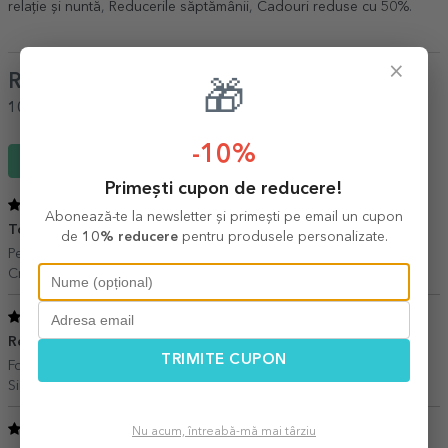
relație și nuntă
,
Reducerile săptămânii
,
Cadouri reduse cu 50%
.
×
Review-uri
(Notă
5
/ 5
)
🎁
100%
ar recomanda unui prieten
-10%
Scrie un review
Primești cupon de reducere!
5
/ 5
Abonează-te la newsletter și primești pe email un cupon
Tocator de sticla personalizat
16 Iulie 2023
de
10% reducere
pentru produsele personalizate.
Perfect! Exact cum imi doream!
Cristina,
București
5
/ 5
Recomand
05 Aprilie 2023
TRIMITE CUPON
Foarte frumos, nu ma asteptam
Simona P,
Constanta
5
/ 5
Nu acum, întreabă-mă mai târziu