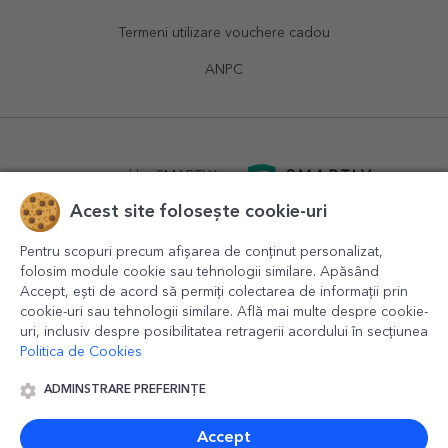
Termeni utilizare vouchere cadou
ANPC
powered by
SMARTLY.ro
Acest site folosește cookie-uri
logistics by
APACARGO.com
Pentru scopuri precum afișarea de conținut personalizat,
folosim module cookie sau tehnologii similare. Apăsând
Accept, ești de acord să permiți colectarea de informații prin
cookie-uri sau tehnologii similare. Află mai multe despre cookie-
uri, inclusiv despre posibilitatea retragerii acordului în secțiunea
Politica de Cookies
ADMINSTRARE PREFERINȚE
© 2016-2026
StarGift
Romania,
București
, strada
Copilului
nr. 6-12, parter
,
Sector 1
, cod postal
012178
,
email:
contact@stargift.ro
Accept