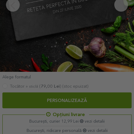
Alege formatul
Tocător »
(
79,00
Lei
) (stoc epuizat)
sticlă
PERSONALIZEAZĂ
Opțiuni livrare
București, curier 12,99 Lei
vezi detalii
București, ridicare personală
vezi detalii