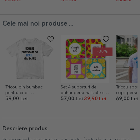
eticheta
eticheta
eticheta
Cele mai noi produse ...
-30%
Tricou din bumbac
Set 4 suporturi de
Tricou spor
pentru copii
pahar personalizate cu
copii person
personalizat cu text
text - Summer
spate cu nu
59,00 Lei
57,00 Lei
39,90 Lei
69,00 Lei
- Pasionat d
Descriere produs
Se recomanda asocierea cu: pui, peste, fructe de mare, paste si