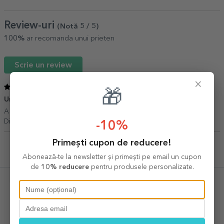
Review-uri
(Notă
5
/ 5
)
100%
ar recomanda unui prieten
Scrie un review
×
5
/ 5
🎁
Un cadou inspirat!
22 Mai 2023
A fost exact ceea ce cautam.
Diana,
Bucuresti
-10%
Primești cupon de reducere!
Abonează-te la newsletter și primești pe email un cupon
Ultimele produse vizualizate
de
10% reducere
pentru produsele personalizate.