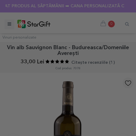
AT PRODUS AL SĂPTĂMÂNII ➡️ CANA PERSONALIZATĂ CU 18 PO
0
Vinuri personalizate
Vin alb Sauvignon Blanc - Budureasca/Domeniile
Averești
33,00 Lei
Citește recenziile (
1
)
Cod produs: 7078