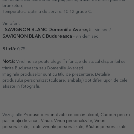
branzeturi;
Temperatura optima de servire: 10-12 grade C.
Vin oferit:
SAVIGNON BLANC Domeniile Averești
-
- vin sec /
SAVIGNON BLANC Budureasca
- vin demisec
Sticlă
: 0,75 L
Notă:
Vinul nu se poate alege. În funcție de stocul disponibil se
trimite Budureasca sau Domeniile Averești.
Imaginile produselor sunt cu titlu de prezentare. Detaliile
produsului personalizat (culoare, ambalaj) pot diferi ușor de cele
afișate în fotografii.
Vezi și alte
Produse personalizate ce contin alcool
,
Cadouri pentru
pasionații de vinuri
,
Vinuri
,
Vinuri personalizate
,
Vinuri
personalizate
,
Toate vinurile personalizate
,
Băuturi personalizate
.