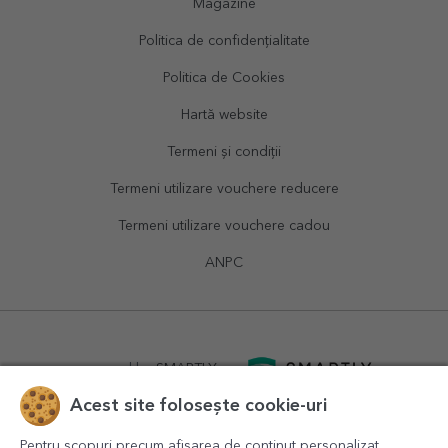
Magazine
Politica de confidențialitate
Politica de Cookies
Hartă website
Termeni și condiții
Termeni utilizare vouchere reducere
Termeni utilizare vouchere cadou
ANPC
powered by
SMARTLY.ro
Acest site folosește cookie-uri
logistics by
APACARGO.com
Pentru scopuri precum afișarea de conținut personalizat,