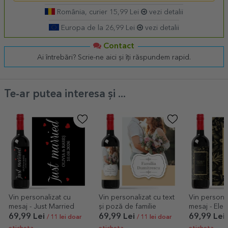
România, curier 15,99 Lei
vezi detalii
Europa de la 26,99 Lei
vezi detalii
Contact
Ai întrebări? Scrie-ne aici și îți răspundem rapid.
Te-ar putea interesa și ...
Vin personalizat cu
Vin personalizat cu text
Vin personal
mesaj - Just Married
și poză de familie
mesaj - Ele
Christmas
69,99 Lei
69,99 Lei
69,99 Lei
/ 11 lei doar
/ 11 lei doar