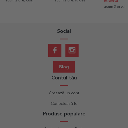
acum 2 ore, Gorj
acum 2 ore, Arges
eticheta
acum 3 ore, Ilf
Social
Blog
Contul tău
Creează un cont
Conectează-te
Produse populare