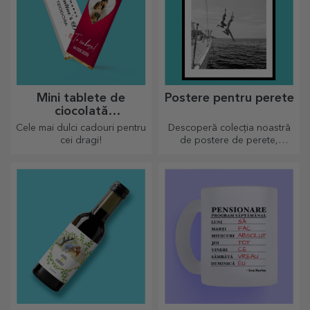
Mini tablete de
Postere pentru perete
ciocolată
personalizată
Cele mai dulci cadouri pentru
Descoperă colecția noastră
cei dragi!
de postere de perete,
imprimate profesional pentru
a transforma orice spațiu.
Designuri moderne, culori
vibrante și calitate premium —
perfecte pentru a adăuga
personalitate casei, biroului
sau studioului tău.