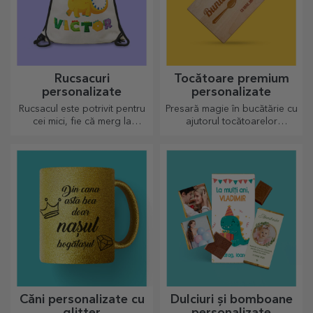
Rucsacuri
Tocătoare premium
personalizate
personalizate
Rucsacul este potrivit pentru
Presară magie în bucătărie cu
cei mici, fie că merg la
ajutorul tocătoarelor
grădiniță sau în primi pași la
personalizate.
scoală. Crează-l pe cel mai
potrivit pentru cel mic!
Căni personalizate cu
Dulciuri și bomboane