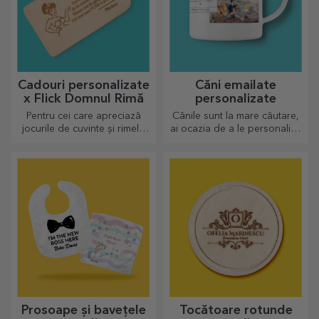
Cadouri personalizate
Căni emailate
x Flick Domnul Rimă
personalizate
Pentru cei care apreciază
Cănile sunt la mare căutare,
jocurile de cuvinte și rimele
ai ocazia de a le personaliza
pline de însemnătate.
și să le iei și cu tine oriunde,
pentru că cele emailate nu se
sparg.
Prosoape și bavețele
Tocătoare rotunde