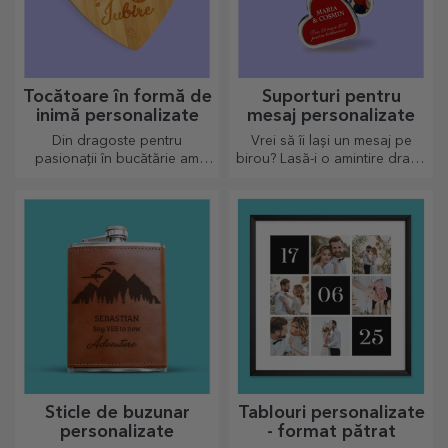
Tocătoare în formă de
Suporturi pentru
inimă personalizate
mesaj personalizate
Din dragoste pentru
Vrei să îi lași un mesaj pe
pasionații în bucătărie am
birou? Lasă-i o amintire dragă
creat cadouri în formă de
cu ajutorul suporturilor
inimă pentru cele mai
personalizate pentru mesaj.
pricepute gospodine.
Sticle de buzunar
Tablouri personalizate
personalizate
- format pătrat