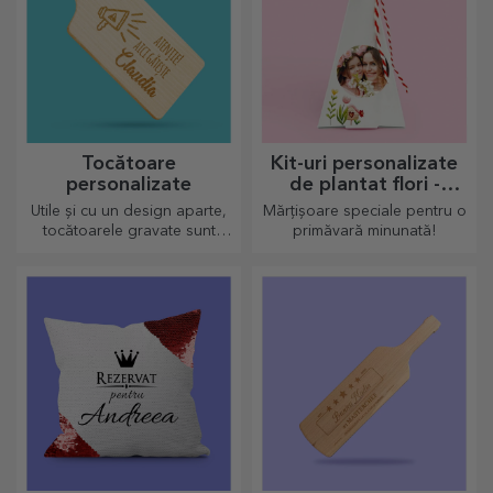
Tocătoare
Kit-uri personalizate
personalizate
de plantat flori -
mărțișor piramidă
Utile și cu un design aparte,
Mărțișoare speciale pentru o
tocătoarele gravate sunt
primăvară minunată!
perfecte pentru cele mai
apetisante bunătăți pregătite
în bucătărie.