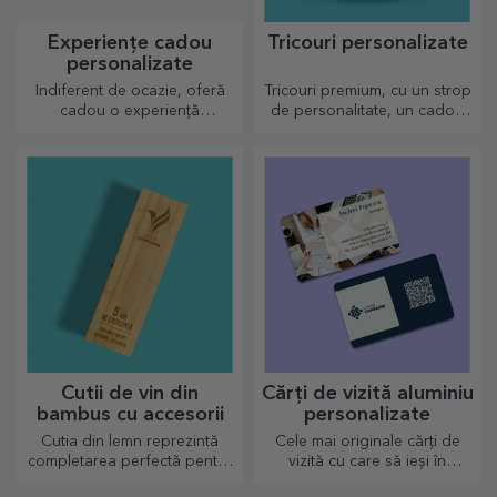
Experiențe cadou
Tricouri personalizate
personalizate
Indiferent de ocazie, oferă
Tricouri premium, cu un strop
cadou o experiență
de personalitate, un cadou
memorabilă - aminitiri de
ideal pentru cei dragi.
neuitat, adrenalină sau
Personalizare pe bumbac sau
relaxare.
modele sport, alege-l pe cel
potrivit!
Cutii de vin din
Cărți de vizită aluminiu
bambus cu accesorii
personalizate
Cutia din lemn reprezintă
Cele mai originale cărți de
completarea perfectă pentru
vizită cu care să ieși în
prezentarea sticlelor de vin
evidență