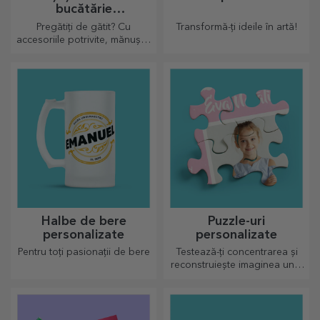
bucătărie
personalizate
Pregătiți de gătit? Cu
Transformă-ți ideile în artă!
accesoriile potrivite, mănușile
și suporturile pentru oale iți
vor ușura munca în bucătărie.
Halbe de bere
Puzzle-uri
personalizate
personalizate
Pentru toți pasionații de bere
Testează-ți concentrarea și
reconstruiește imaginea unui
puzzle personalizat cu pozele
voastre dragi.