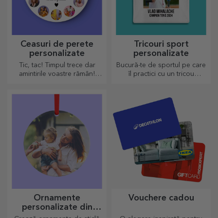
Ceasuri de perete
Tricouri sport
personalizate
personalizate
Tic, tac! Timpul trece dar
Bucură-te de sportul pe care
amintirile voastre rămân!
îl practici cu un tricou
Aranjează în câteva imagini
personalizat, cu nume sau
momentele voastre și ai cel
poză, el poate ajunge
mai deosebit ceas!
preferatul tău!
Ornamente
Vouchere cadou
personalizate din
sticlă