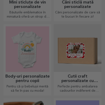
Mini sticluțe de vin
Căni sticlă mată
personalizate
personalizate
Băuturile emblematice în
Căni personalizate de care să
miniatură oferă un strop de
te bucuri în fiecare zi!
iubire și emoție atunci când
vin personalizate.
Body-uri personalizate
Cutii craft
pentru copii
personalizate cu
sticker
Pentru că și bebelușii merită
Perfecte pentru ambalarea
să fie în pas cu moda!
cadourilor indiferent de
ocazie.