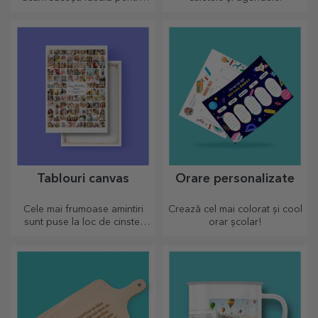
micile cumpărături,
încăpătoare și foarte chic.
Tablouri canvas
Orare personalizate
Cele mai frumoase amintiri
Crează cel mai colorat și cool
sunt puse la loc de cinste!
orar școlar!
Alege și tu un cadou care sa
stârnească emoții!