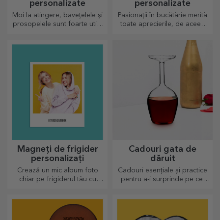
personalizate
personalizate
Moi la atingere, bavețelele și
Pasionații în bucătărie merită
prosopelele sunt foarte utile
toate aprecierile, de aceea
și perfecte pentru a fi luate
preparatele gustoase vin cu
oriunde!
cele mai creative tocătoare,
alege-l pe cel potrivit!
Magneți de frigider
Cadouri gata de
personalizați
dăruit
Crează un mic album foto
Cadouri esențiale și practice
chiar pe frigiderul tău cu
pentru a-i surprinde pe cei
magneți personalizați!
dragi! Alege cadouri premium
cu livrare rapidă, indiferent
de ocazie!