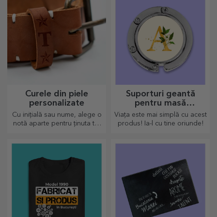
Curele din piele
Suporturi geantă
personalizate
pentru masă
personalizate
Cu inițială sau nume, alege o
Viața este mai simplă cu acest
notă aparte pentru ținuta ta!
produs! Ia-l cu tine oriunde!
Curele pesonalizate oferă
eleganță și stil!