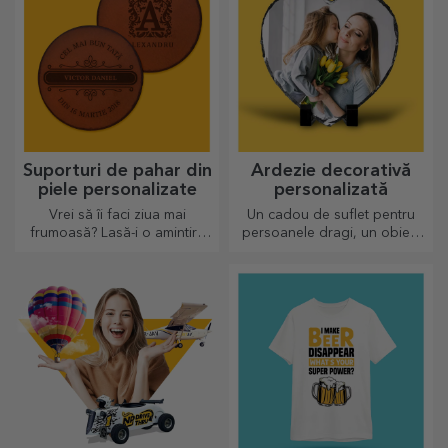
Suporturi de pahar din
Ardezie decorativă
piele personalizate
personalizată
Vrei să îi faci ziua mai
Un cadou de suflet pentru
frumoasă? Lasă-i o amintire
persoanele dragi, un obiect
dragă cu ajutorul suporturilor
de decor special.
pentru pahare care pot fi
personalizate foarte ușor.