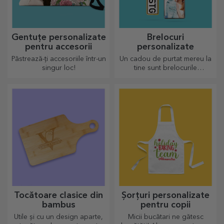
Gentuțe personalizate
Brelocuri
pentru accesorii
personalizate
Păstrează-ți accesoriile într-un
Un cadou de purtat mereu la
singur loc!
tine sunt brelocurile
personalizate, perfecte să își
amintească de tine în fiecare
zi.
Tocătoare clasice din
Șorțuri personalizate
bambus
pentru copii
Utile și cu un design aparte,
Micii bucătari ne gătesc