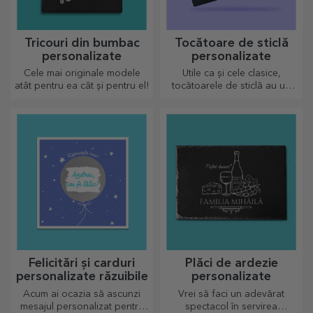
Tricouri din bumbac
Tocătoare de sticlă
personalizate
personalizate
Cele mai originale modele
Utile ca și cele clasice,
atât pentru ea cât și pentru el!
tocătoarele de sticlă au un
design aparte, ușor de
curățat și păstrat acestea vor
aduce o notă personală
bucătăriei.
Felicitări și carduri
Plăci de ardezie
personalizate răzuibile
personalizate
Acum ai ocazia să ascunzi
Vrei să faci un adevărat
mesajul personalizat pentru
spectacol în servirea