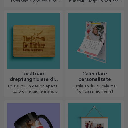
tocătoarele gravate sunt
bunătăți! Alege un sorț care
perfecte pentru cele mai
să îl reprezinte și fă echipă cu
apetisante bunătăți pregătite
el în bucătărie!
în bucătărie.
Tocătoare
Calendare
dreptunghiulare din
personalizate
bambus
Utile și cu un design aparte,
Lunile anului cu cele mai
cu o dimensiune mare,
frumoase momente!
tocătoarele gravate sunt
perfecte pentru cele mai
apetisante bunătăți pregătite
în bucătărie.