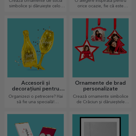
Crează ornamente de sticlă
O alegere inspirată pentru
simbolice și dăruiește celor
orice ocazie, fie că este
dragi cadouri originale și
vorba de aniversări, sărbători
unice!
sau alte momente speciale.
Accesorii și
Ornamente de brad
decorațiuni pentru
personalizate
petrecere
Organizezi o petrecere? Hai
Crează ornamente simbolice
să fie una specială!
de Crăciun și dăruieștele
Accesoriile și decorațiunile de
celor dragi!
petrecere au rolul de a
înveseli atmosfera.