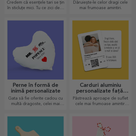
Credem că esențele tari se țin
Dăruiește-le celor dragi cele
în sticluțe mici. Tu ce zici de o
mai frumoase amintiri.
sticlă de buzunar
personalizată?
Perne în formă de
Carduri aluminiu
inimă personalizate
personalizate față-
verso
Gata să fie oferite cadou cu
Păstrează aproape de suflet
multă dragoste, celei mai
cele mai frumoase amintiri
dragi persoane.
alături de cei dragi