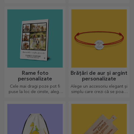
cei dragi și să îi surprinzi
preparatelor culinare? Alege
indiferent de ocazie.
plăcile de ardezie și crează-ți
propriul design!
Rame foto
Brățări de aur și argint
personalizate
personalizate
Cele mai dragi poze pot fi
Alege un accesoriu elegant și
puse la loc de cinste, alege
simplu care crezi că se poate
ramele foto personalizate!
apropia cel mai mult de
sufletul persoanei ce o va
purta.