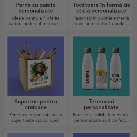
Perne cu paiete
Tocătoare în formă de
personalizate
sticlă personalizate
Ideale pentru a fi oferite
Pasionații în bucătărie merită
cadou indiferent de ocazie.
toate laudele. Tocătoarele în
formă de sticlă sunt perfecte
pentru a servi deliciile gata
preparate.
Suporturi pentru
Termosuri
creioane
personalizate
Pentru cei organizați, acest
Practice și stylish, termosurile
suport este cadoul ideal.
personalizate sunt perfecte
pentru a savura băutura
preferată, rece când e vară și
caldă când e iarnă.