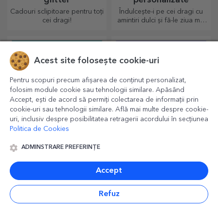
glitter
personalizate
Cadouri sclipitoare pentru toți
Îndulcește-i pe cei dragi cu
cei dragi!
amintiri dulci și fă-le ziua mai
frumoasă! Alege modelul
care îți place și oferă un
cadou dulce personalizat!
Acest site folosește cookie-uri
Pentru scopuri precum afișarea de conținut personalizat,
folosim module cookie sau tehnologii similare. Apăsând
Accept, ești de acord să permiți colectarea de informații prin
cookie-uri sau tehnologii similare. Află mai multe despre cookie-
uri, inclusiv despre posibilitatea retragerii acordului în secțiunea
Politica de Cookies
Medalii personalizate
Agende din piele
ADMINSTRARE PREFERINȚE
personalizate color
Medaliile personalizate sunt
Idei, planuri sau gânduri?
Accept
cele mai apreciate pentru tot
Scrie-le pe toate într-o
efortul depus. Personalizează
agendă personalizată și
și recunoaște-i meritele!
păstrează toate amintirile
Refuz
aproape.