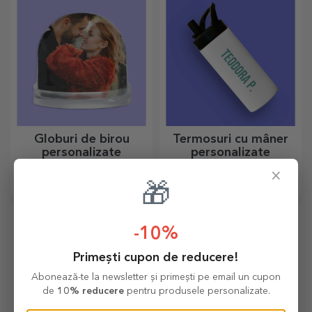
Globuri de birou
Termosuri cu mâner
personalizate
personalizate
Cu text sau fotografii poți
Utile și stylish, termosurile
×
surprinde persoana iubită cu
personalizate sunt perfecte
🎁
un accesoriu deosebit de
pentru a savura băutura
birou.
preferată indiferent de sezon.
-10%
Primești cupon de reducere!
Abonează-te la newsletter și primești pe email un cupon
de
10% reducere
pentru produsele personalizate.