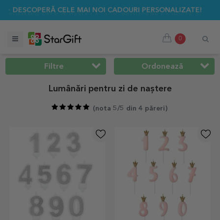
 PÂNĂ LA -40% REDUCERE LA PESTE 100 DE CADOURI PERSON
0
Filtre
Ordonează
Lumânări pentru zi de naștere
(
nota 5/5 din 4 păreri
)