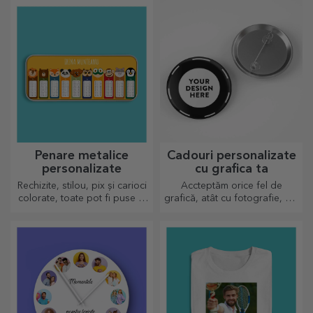
într-un mod elegant.
Penare metalice
Cadouri personalizate
personalizate
cu grafica ta
Rechizite, stilou, pix și carioci
Accteptăm orice fel de
colorate, toate pot fi puse la
grafică, atât cu fotografie, cât
un loc în penarele
și cu text sau ambele
personalizate de la StarGift!
împreună. :) Acum ai cadoul
așa cum iți dorești să arate!