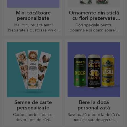
Mini tocătoare
Ornamente din sticlă
personalizate
cu flori prezervate
personalizate
Idei mici, reușite mari!
Flori speciale pentru
Preparatele gustoase vin cu
doamnele și domnișoarele
cele mai creative tocătoare,
din viața ta.
alege-l pe cel potrivit!
Semne de carte
Bere la doză
personalizate
personalizată
Cadoul perfect pentru
Savurează o bere la doză cu
devoratorii de cărți.
mesaje sau design-uri
haioase!